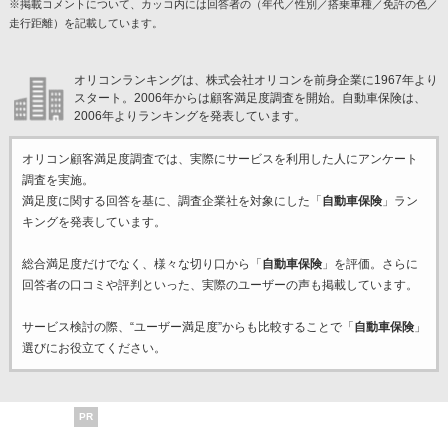
※掲載コメントについて、カッコ内には回答者の（年代／性別／搭乗車種／免許の色／
走行距離）を記載しています。
オリコンランキングは、株式会社オリコンを前身企業に1967年より
スタート。2006年からは顧客満足度調査を開始。自動車保険は、
2006年よりランキングを発表しています。
オリコン顧客満足度調査では、実際にサービスを利用した
人にアンケート
調査を実施。
満足度に関する回答を基に、調査企業
社を対象にした「
自動車保険
」ラン
キングを発表しています。
総合満足度だけでなく、様々な切り口から「
自動車保険
」を評価。さらに
回答者の口コミや評判といった、実際のユーザーの声も掲載しています。
サービス検討の際、“ユーザー満足度”からも比較することで「
自動車保険
」
選びにお役立てください。
PR