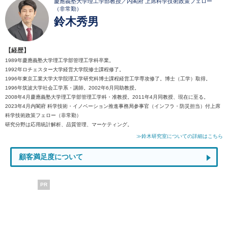
慶應義塾大学理工学部教授／内閣府 上席科学技術政策フェロー
（非常勤）
鈴木秀男
【経歴】
1989年慶應義塾大学理工学部管理工学科卒業。
1992年ロチェスター大学経営大学院修士課程修了。
1996年東京工業大学大学院理工学研究科博士課程経営工学専攻修了。博士（工学）取得。
1996年筑波大学社会工学系・講師。2002年6月同助教授。
2008年4月慶應義塾大学理工学部管理工学科・准教授。2011年4月同教授、現在に至る。
2023年4月内閣府 科学技術・イノベーション推進事務局参事官（インフラ・防災担当）付上席
科学技術政策フェロー（非常勤）
研究分野は応用統計解析、品質管理、マーケティング。
≫鈴木研究室についての詳細はこちら
顧客満足度について
PR