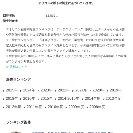
オリコンの以下の調査に基づいています。
回答者数
32,835人
調査対象者
※オリコン顧客満足度ランキングは、データクリーニング（回収したデータから不正回答
や異常値を排除）および調査対象者条件から外れた回答を除外した上で作成しています。
※「総合ランキング」、「評価項目別」、部門の「業態別」においては有効回答者数が規
定人数を満たした企業のみランクイン対象となります。その他の部門においては有効回答
者数が規定人数の半数以上の企業がランクイン対象となります。
※総合得点が60.00点以上で、他人に薦めたくないと回答した人の割合が基準値以下の企業
がランクイン対象となります。
≫ 詳細はこちら
過去ランキング
2025年
2024年
2023年
2022年
2021年
2020年
2019年
2018年
2016年
2015年
2014-2015年
2014年度
2013年度
2012年度
2011年度
2010年度
2009年度
2008年度
ランキング監修