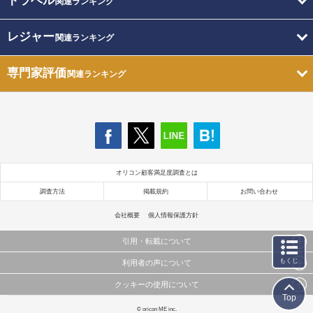
トラベル
関連ランキング
レジャー
関連ランキング
専門家評価
関連ランキング
オリコン顧客満足度調査とは
調査方法
掲載規約
お問い合わせ
会社概要
個人情報保護方針
引用・転載について
もくじ
利用者の声について
当サイトで公開されている情報（文字、写真、イラスト、画像データ等）及びこれらの配置・
編集および構造などについての著作権は株式会社oricon MEに帰属しております。
クッキーの使用について
当サイトに掲載している内容はすべてサービスの利用者が提出された見解・感想です。
これらの情報を権利者の許可なく無断転載・複製などの二次利用を行うことは固く禁じており
Top
弊社が内容について正確性を含め一切保証するものではありません。
ます。
このサイトでは Cookie を使用して、ユーザーに合わせたコンテンツや広告の表示、ソーシャル
© oricon ME inc.
弊社の見解・ 意見ではないことをご理解いただいた上でご覧ください。