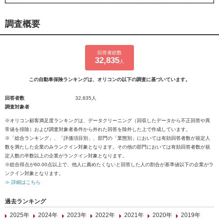
調査概要
回答者総数
32,835
人
この自動車保険ランキングは、オリコンの以下の調査に基づいています。
回答者数
32,835人
調査対象者
※オリコン顧客満足度ランキングは、データクリーニング（回収したデータから不正回答や異
常値を排除）および調査対象者条件から外れた回答を除外した上で作成しています。
※「総合ランキング」、「評価項目別」、部門の「業態別」においては有効回答者数が規定人
数を満たした企業のみランクイン対象となります。その他の部門においては有効回答者数が規
定人数の半数以上の企業がランクイン対象となります。
※総合得点が60.00点以上で、他人に薦めたくないと回答した人の割合が基準値以下の企業がラ
ンクイン対象となります。
≫ 詳細はこちら
過去ランキング
2025年
2024年
2023年
2022年
2021年
2020年
2019年