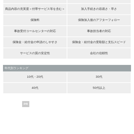
商品内容の充実度＜付帯サービス等を含む＞
加入手続きの容易さ・早さ
保険料
保険加入後のアフターフォロー
事故受付コールセンターの対応
事故担当者の対応
保険金・給付金の申請のしやすさ
保険金・給付金の受取額と支払スピード
サービスの質の安定性
会社の信頼性
年代別ランキング
10代・20代
30代
40代
50代以上
PR