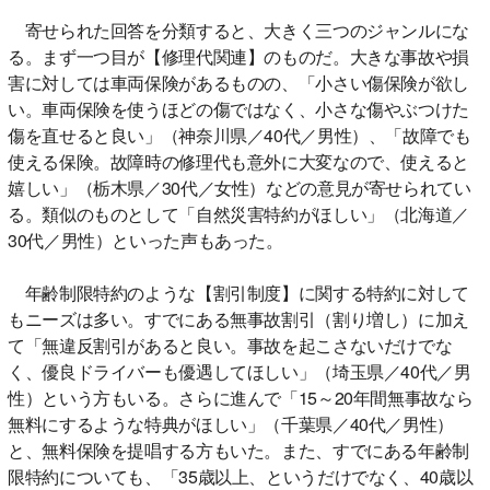
寄せられた回答を分類すると、大きく三つのジャンルにな
る。まず一つ目が【修理代関連】のものだ。大きな事故や損
害に対しては車両保険があるものの、「小さい傷保険が欲し
い。車両保険を使うほどの傷ではなく、小さな傷やぶつけた
傷を直せると良い」（神奈川県／40代／男性）、「故障でも
使える保険。故障時の修理代も意外に大変なので、使えると
嬉しい」（栃木県／30代／女性）などの意見が寄せられてい
る。類似のものとして「自然災害特約がほしい」（北海道／
30代／男性）といった声もあった。
年齢制限特約のような【割引制度】に関する特約に対して
もニーズは多い。すでにある無事故割引（割り増し）に加え
て「無違反割引があると良い。事故を起こさないだけでな
く、優良ドライバーも優遇してほしい」（埼玉県／40代／男
性）という方もいる。さらに進んで「15～20年間無事故なら
無料にするような特典がほしい」（千葉県／40代／男性）
と、無料保険を提唱する方もいた。また、すでにある年齢制
限特約についても、「35歳以上、というだけでなく、40歳以