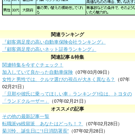
関連ランキング
『顧客満足度の高い自動車保険会社ランキング』
『顧客満足度の高いネット証券ランキング』
関連記事＆特集
関連特集を今すぐチェック！
加入していて良かった自動車保険
（07年03月09日）
女性と男性では、クルマ選びの視点が大きく異なる？
（07年
02月21日）
「旦那や彼氏に乗ってほしい車」ランキング1位は、トヨタの
「ランドクルーザー」
（07年02月21日）
オススメの記事
その他の最新記事一覧
転職派vs残留派 あなたはどっち！？
（07年02月28日）
菊川怜、誕生日に“1日消防署長”
（07年02月28日）