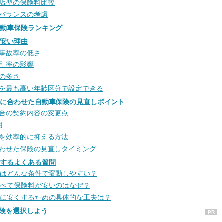
店型の保険料比較
バランスの考慮
自動車保険ランキング
が安い理由
事故率の低さ
引率の影響
の多さ
を最も高い年齢区分で設定できる
ルに合わせた自動車保険の見直しポイント
合の契約内容の変更点
用
を効率的に抑える方法
わせた保険の見直しタイミング
関するよくある質問
料はどんな条件で変動しやすい？
比べて保険料が安いのはなぜ？
らに安くするための具体的な工夫は？
険を選択しよう
PR