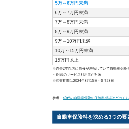
5万～6万円未満
6万～7万円未満
7万～8万円未満
8万～9万円未満
9万～10万円未満
10万～15万円未満
15万円以上
※過去
2
年以内に自分が運転していて自動車保険
～
84
歳のサービス利用者が対象
※調査期間は
2024
年
8
月
15
日～
8
月
23
日
参考：
40代の自動車保険の保険料相場はどのく
自動車保険料を決める3つの要