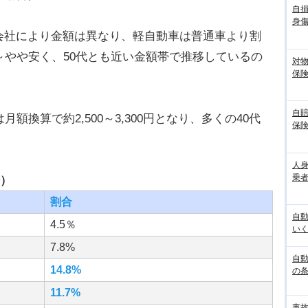
自
身
会社により金額は異なり、軽自動車は普通車より割
～やや安く、50代とも近い金額帯で推移しているの
対
保
自
額換算で約2,500～3,300円となり、多くの40代
保
人
乗者
険）
割合
自
4.5％
いく
7.8%
自動
14.8%
の
11.7%
事