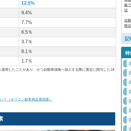
12.5%
級
説
9.4%
自
7.7%
限定
6.5％
記
3.7％
8.1％
特
1.7％
を適用したことがあり、かつ自動車保険へ加入する際に選定に関与した
18
らい？（オリコン顧客満足度調査）
素