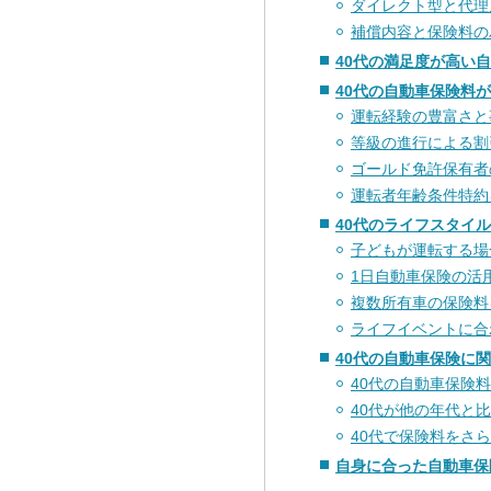
ダイレクト型と代理
補償内容と保険料の
40代の満足度が高い
40代の自動車保険料
運転経験の豊富さと
等級の進行による割
ゴールド免許保有者
運転者年齢条件特約
40代のライフスタイ
子どもが運転する場
1日自動車保険の活
複数所有車の保険料
ライフイベントに合
40代の自動車保険に
40代の自動車保険
40代が他の年代と
40代で保険料をさ
自身に合った自動車保