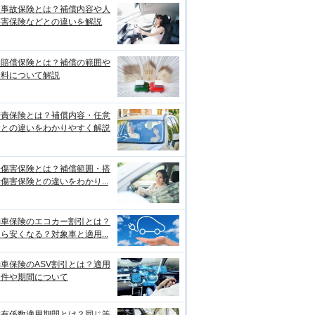
損事故保険とは？補償内容や人
傷害保険などとの違いを解説
物賠償保険とは？補償の範囲や
険料について解説
賠責保険とは？補償内容・任意
険との違いをわかりやすく解説
身傷害保険とは？補償範囲・搭
傷害保険との違いをわかり...
動車保険のエコカー割引とは？
ら安くなる？対象車と適用...
車保険のASV割引とは？適用
条件や期間について
故有係数適用期間とは？同じ等