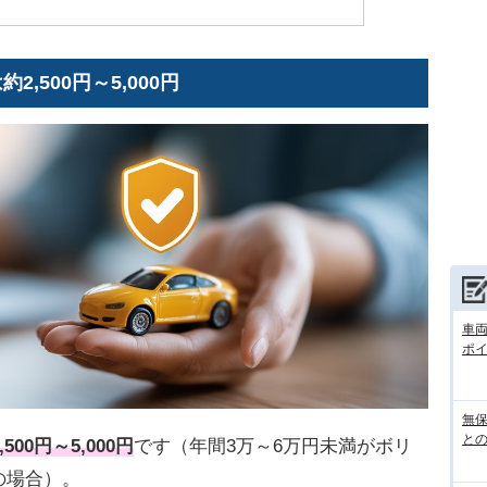
,500円～5,000円
車
ポ
無
との
00円～5,000円
です（年間3万～6万円未満がボリ
の場合）。