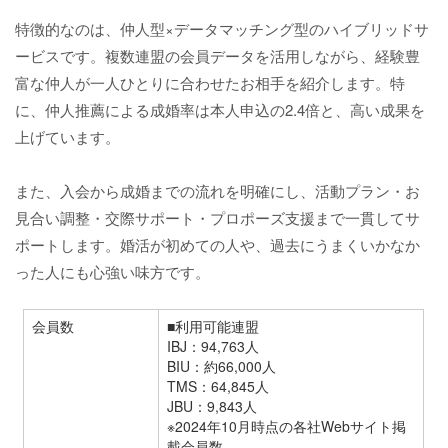
特徴的なのは、仲人型×データマッチング型のハイブリッドサ
ービスです。複数連盟の会員データを活用しながら、経験豊
富な仲人が一人ひとりに合わせたお相手を紹介します。特
に、仲人推薦による成婚率は本人申込の2.4倍と、高い成果を
上げています。
また、入会から成婚までの流れを明確にし、活動プラン・お
見合い調整・交際サポート・プロポーズ支援まで一貫してサ
ポートします。婚活が初めての人や、過去にうまくいかなか
った人にも心強い味方です。
会員数
■利用可能連盟
IBJ：94,763人
BIU：約66,000人
TMS：64,845人
JBU：9,843人
※2024年10月時点の各社Webサイト掲
載会員数