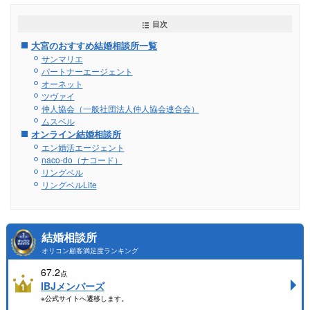
目次
大宮のおすすめ結婚相談所一覧
サンマリエ
パートナーエージェント
オーネット
ツヴァイ
仲人協会（一般社団法人仲人協会連合会）
ムスベル
オンライン結婚相談所
エン婚活エージェント
naco-do（ナコード）
リングベル
リングベルLite
結婚相談所
オリコン顧客満足度ランキング
67.2
点
IBJメンバーズ
※公式サイトへ遷移します。