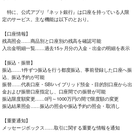
特に、公式アプリ『ネット銀行』は口座を持っている人限
定のサービス。主な機能は以下のとおり。
【口座情報】
残高照会……商品別と口座別の残高を確認可能
入出金明細一覧……過去15ヶ月分の入金・出金の明細を表示
【振込・振替】
振込……1件ずつ振込を行う都度振込、事前登録した口座へ振
込、振込予約が可能
振替……代表口座・SBIハイブリッド預金・目的別口座から出
金および振替口座指定し、口座間での振替が可能
振込限度額変更……0円～1000万円の間で限度額の変更
振込結果照会……振込の照会や振込予約の照会・取消し
【重要通知】
メッセージボックス……取引に関する重要な情報を通知