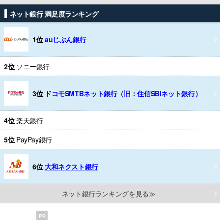
ネット銀行 満足度ランキング
1位
auじぶん銀行
2位
ソニー銀行
3位
ドコモSMTBネット銀行（旧：住信SBIネット銀行）
4位
楽天銀行
5位
PayPay銀行
6位
大和ネクスト銀行
ネット銀行ランキングを見る≫
PR