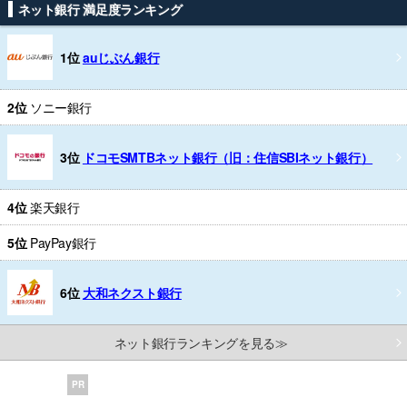
ネット銀行 満足度ランキング
1位
auじぶん銀行
2位
ソニー銀行
3位
ドコモSMTBネット銀行（旧：住信SBIネット銀行）
4位
楽天銀行
5位
PayPay銀行
6位
大和ネクスト銀行
ネット銀行ランキングを見る≫
PR