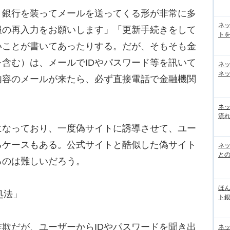
銀行を装ってメールを送ってくる形が非常に多
ネ
報の再入力をお願いします」「更新手続きをして
トを
いことが書いてあったりする。だが、そもそも金
含む）は、メールでIDやパスワード等を訊いて
ネ
ネッ
内容のメールが来たら、必ず直接電話で金融機関
ネ
流
なっており、一度偽サイトに誘導させて、ユー
るケースもある。公式サイトと酷似した偽サイト
ネッ
と
るのは難しいだろう。
ほん
処法」
ト
欺だが、ユーザーからIDやパスワードを聞き出
ネ