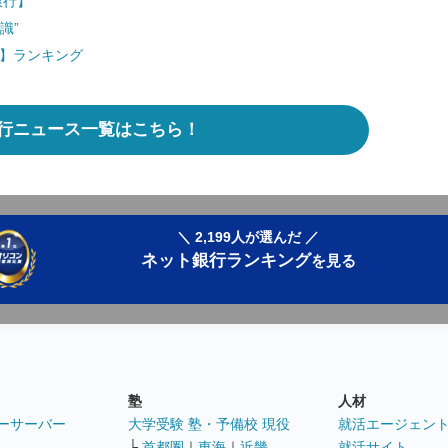
銀行】
識”
行】ランキング
行ニュース一覧はこちら！
＼ 2,199人が選んだ ／
ネット銀行ランキング
を見る
塾
人材
ーサーバー
大学受験 塾・予備校 現役
就活エージェン
└
首都圏
｜
東海
｜
近畿
就活サイト