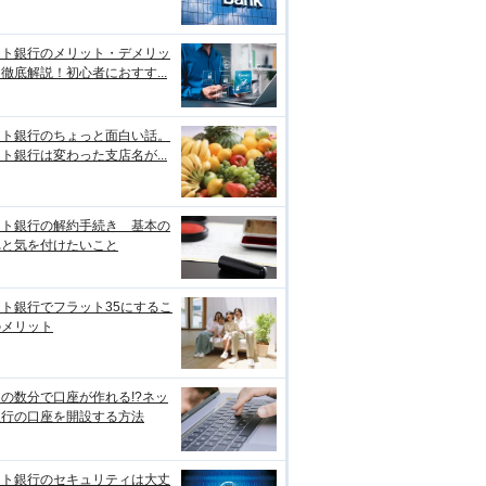
ット銀行のメリット・デメリッ
徹底解説！初心者におすす...
ット銀行のちょっと面白い話。
ト銀行は変わった支店名が...
ット銀行の解約手続き 基本の
れと気を付けたいこと
ト銀行でフラット35にするこ
のメリット
の数分で口座が作れる!?ネッ
銀行の口座を開設する方法
ット銀行のセキュリティは大丈