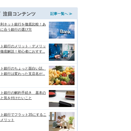
注目コンテンツ
記事一覧へ ≫
金利ネット銀行を徹底比較！あ
たに合う銀行の選び方
ット銀行のメリット・デメリッ
徹底解説！初心者におすす...
ット銀行のちょっと面白い話。
ト銀行は変わった支店名が...
ット銀行の解約手続き 基本の
れと気を付けたいこと
ト銀行でフラット35にするこ
のメリット