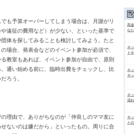
でも予算オーバーしてしまう場合は、月謝がリ
高
会や遠征の費用など）が少ない、といった基準で
な
や団体を探してみることも検討してみよう。たと
ネ
との場合、発表会などのイベント参加が必須で、
トを
かる教室もあれば、イベント参加が自由で、原則
る。通い始める前に、臨時出費をチェックし、比
ネ
ネッ
いだろう。
ネ
流
の理由で、ありがちなのが「仲良しのママ友に
ネッ
と
わせないのは嫌だから」といったもの。周りに合