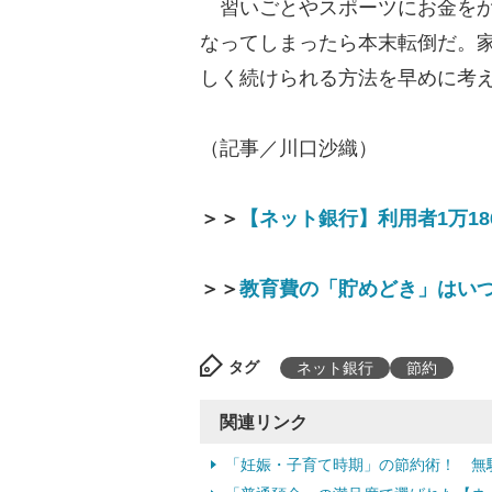
習いごとやスポーツにお金をか
なってしまったら本末転倒だ。
しく続けられる方法を早めに考
（記事／川口沙織）
＞＞
【ネット銀行】利用者1万1
＞＞
教育費の「貯めどき」はい
タグ
ネット銀行
節約
関連リンク
「妊娠・子育て時期」の節約術！ 無