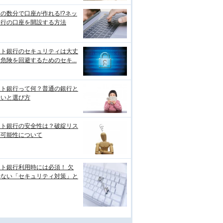
の数分で口座が作れる!?ネッ
銀行の口座を開設する方法
ット銀行のセキュリティは大丈
危険を回避するためのセキ...
ット銀行って何？普通の銀行と
違いと選び方
ット銀行の安全性は？破綻リス
の可能性について
ト銀行利用時には必須！ 欠
せない「セキュリティ対策」と