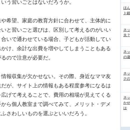
という習いごとはないだろうか。
ほん
ト
や希望、家庭の教育方針に合わせて、主体的に
合いと習いごと選びは、区別して考えるのがいい
ネ
夫？
き合いで通わせている場合、子どもが活動してい
出かけ、余計な出費を増やしてしまうこともある
ネ
の
がるので注意が必要だ。
ネ
情報収集が欠かせない。その際、身近なママ友
ク
益だが、サイト上の情報もある程度参考になるは
を広げて考えることで、費用の相場が見えてくる
ネッ
か
手から個人教室まで調べてみて、メリット・デメ
は
にふさわしいものを選ぶといいだろう。