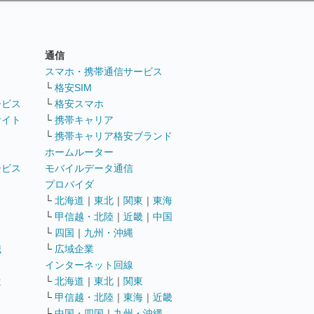
通信
ト
スマホ・携帯通信サービス
└
格安SIM
ービス
└
格安スマホ
サイト
└
携帯キャリア
└
携帯キャリア格安ブランド
ホームルーター
ービス
モバイルデータ通信
ト
プロバイダ
└
北海道
｜
東北
｜
関東
｜
東海
└
甲信越・北陸
｜
近畿
｜
中国
└
四国
｜
九州・沖縄
職
└
広域企業
インターネット回線
遣
└
北海道
｜
東北
｜
関東
└
甲信越・北陸
｜
東海
｜
近畿
ス
└
中国・四国
｜
九州・沖縄