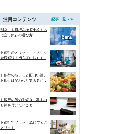
注目コンテンツ
記事一覧へ ≫
金利ネット銀行を徹底比較！あ
たに合う銀行の選び方
ット銀行のメリット・デメリッ
徹底解説！初心者におすす...
ット銀行のちょっと面白い話。
ト銀行は変わった支店名が...
ット銀行の解約手続き 基本の
れと気を付けたいこと
ト銀行でフラット35にするこ
のメリット