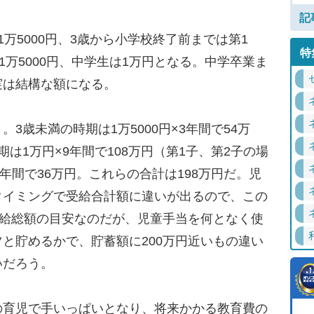
記
万5000円、3歳から小学校終了前までは第1
特
1万5000円、中学生は1万円となる。中学卒業ま
実は結構な額になる。
歳未満の時期は1万5000円×3年間で54万
は1万円×9年間で108万円（第1子、第2子の場
年間で36万円。これらの合計は198万円だ。児
タイミングで受給合計額に違いが出るので、この
受給総額の目安なのだが、児童手当を何となく使
と貯めるかで、貯蓄額に200万円近いもの違い
いだろう。
育児で手いっぱいとなり、将来かかる教育費の