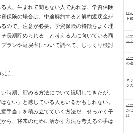
る人、生まれて間もない人であれば、学資保険
ほん
学資保険の場合は、中途解約すると解約返戻金が
ト
あるので、注意が必要。学資保険の特徴をよく理
こそ長期貯められる」と考える人に向いている商
ネ
夫？
、プランや返戻率について調べて、じっくり検討
。
ネ
の
らば…
ネ
ク
い時期、貯める方法について説明してきたが、
ではない」と感じている人もいるかもしれない。
ネッ
か
児童手当」を積み立てていく方法だ。せっかく子
は
だから、将来のために活かす方法を考えるの手は