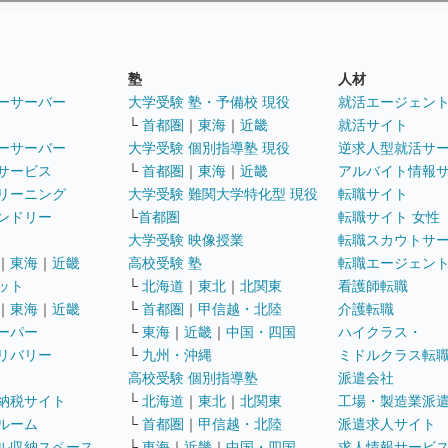
塾
人材
ーサーバー
大学受験 塾・予備校 現役
就活エージェン
└
首都圏
｜
東海
｜
近畿
就活サイト
ーサーバー
大学受験 個別指導塾 現役
逆求人型就活サ
サービス
└
首都圏
｜
東海
｜
近畿
アルバイト情報
リーニング
大学受験 難関大学特化型 現役
転職サイト
ンドリー
└
首都圏
転職サイト 女性
大学受験 映像授業
転職スカウトサ
｜
東海
｜
近畿
高校受験 塾
転職エージェン
ット
└
北海道
｜
東北
｜
北関東
看護師転職
｜
東海
｜
近畿
└
首都圏
｜
甲信越・北陸
介護転職
ーパー
└
東海
｜
近畿
｜
中国・四国
ハイクラス・
リバリー
└
九州・沖縄
ミドルクラス転
高校受験 個別指導塾
派遣会社
納税サイト
└
北海道
｜
東北
｜
北関東
工場・製造業派
ルーム
└
首都圏
｜
甲信越・北陸
派遣求人サイト
ル収納スペース
└
東海
｜
近畿
｜
中国・四国
求人情報サービ