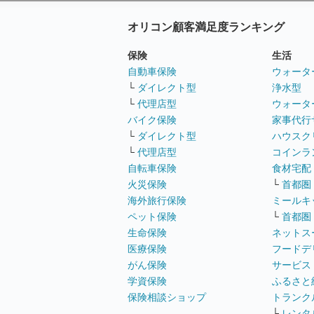
オリコン顧客満足度ランキング
保険
生活
自動車保険
ウォータ
└
ダイレクト型
浄水型
└
代理店型
ウォータ
バイク保険
家事代行
└
ダイレクト型
ハウスク
└
代理店型
コインラ
自転車保険
食材宅配
火災保険
└
首都圏
海外旅行保険
ミールキ
ペット保険
└
首都圏
生命保険
ネットス
医療保険
フードデ
がん保険
サービス
学資保険
ふるさと
保険相談ショップ
トランク
└
レンタ