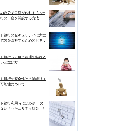
の数分で口座が作れる!?ネッ
銀行の口座を開設する方法
ット銀行のセキュリティは大丈
危険を回避するためのセキ...
ット銀行って何？普通の銀行と
違いと選び方
ット銀行の安全性は？破綻リス
の可能性について
ト銀行利用時には必須！ 欠
せない「セキュリティ対策」と