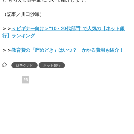
（記事／川口沙織）
＞＞
＜ビギナー向け＞“10・20代部門”で人気の【ネット銀
行】ランキング
＞＞
教育費の「貯めどき」はいつ？ かかる費用も紹介！
財テクナビ
ネット銀行
PR