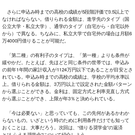
さらに申込み時までの高校の成績が5段階評価で3.5以上で
なければならない。借りられる金額は、進学先のタイプ（国
公立大学・私立大学）、通学のタイプ（自宅から・自宅以外
から）で異なる。ちなみに、私立大学で自宅外の場合は月額6
万4000円借りることが可能だ。
「第二種」の有利子のタイプは、「第一種」よりも条件が
緩やかだ。たとえば、先ほどと同じ条件の世帯では、申込み
の前年1年間の家計収入が1124万円以下であることが目安とさ
れている。申込み時までの高校の成績は、学校の平均水準以
上。借りられる金額は、3万円以上で設定された金額パターン
から選ぶことができる。金利は、固定方式と利率見直し方式
から選ぶことができ、上限が年3％と決められている。
「今は必要ない」と思っていても、この先何があるかわか
らないもの。いざという時のために利用条件だけでも知って
おくことは、大事だろう。次回は、“借りる奨学金”の返済
と“もらえる奨学金”について紹介しよう。