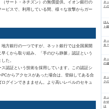
zen」（サート・ネチズン）の無償提供。イオン銀行の
ネッ
と
サービスで、利用している間、様々な攻撃からガー
ほん
ト
ネ
夫？
地方銀行の一つですが、ネット銀行では全国展開
に早くから取り組み、「手のひら静脈」認証という
ネ
ました。
の
ス認証という技術を採用しています。この認証シ
いPCからアクセスがあった場合は、登録してある合
ネ
ク
ばログインできまません。より高いレベルのセキュ
。
ネッ
か
は