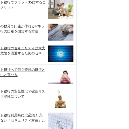
ト銀行でフラット35にするこ
のメリット
の数分で口座が作れる!?ネッ
銀行の口座を開設する方法
ット銀行のセキュリティは大丈
危険を回避するためのセキ...
ット銀行って何？普通の銀行と
違いと選び方
ット銀行の安全性は？破綻リス
の可能性について
ト銀行利用時には必須！ 欠
せない「セキュリティ対策」と