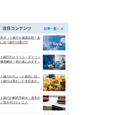
注目コンテンツ
記事一覧へ ≫
金利ネット銀行を徹底比較！あ
たに合う銀行の選び方
ット銀行のメリット・デメリッ
徹底解説！初心者におすす...
ット銀行のちょっと面白い話。
ト銀行は変わった支店名が...
ット銀行の解約手続き 基本の
れと気を付けたいこと