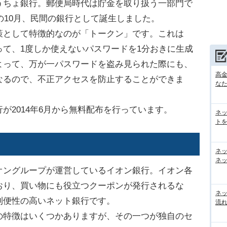
ちょ銀行。郵便局時代は貯金を取り扱う一部門で
年の10月、民間の銀行として誕生しました。
として特徴的なのが「トークン」です。これは
て、1度しか使えないパスワードを1分おきに生成
よって、万が一パスワードを盗み見られた際にも、
高
なるので、不正アクセスを防止することができま
な
2014年6月から無料配布を行っています。
ネ
トを
ネ
ネッ
ングループが運営しているイオン銀行。イオン各
おり、買い物にも役立つクーポンが発行されるな
ネ
利便性の高いネット銀行です。
流
特徴はいくつかありますが、その一つが独自のセ