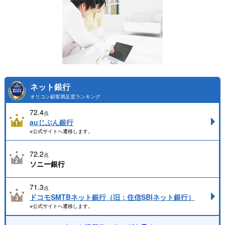
ネット銀行
オリコン顧客満足度ランキング
72.4
点
auじぶん銀行
※公式サイトへ遷移します。
72.2
点
ソニー銀行
71.3
点
ドコモSMTBネット銀行（旧：住信SBIネット銀行）
※公式サイトへ遷移します。