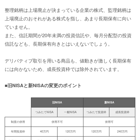
整理銘柄は上場廃止が決まっている企業の株式、監理銘柄は
上場廃止のおそれがある株式を指し、あまり長期保有に向い
ていません。
また、信託期間が20年未満の投資信託や、毎月分配型の投資
信託なども、長期保有向きとはいえないでしょう。
デリバティブ取引を用いる商品も、値動きが激しく長期保有
には向かないため、成長投資枠では除外されています。
■旧NISAと新NISAの変更のポイント
旧NISA
新NISA
つみたてNISA
一般NISA
つみたて投資枠
成長投資枠
制度の併用
併用不可
併用可
年間投資枠
40万円
120万円
120万円
240万円