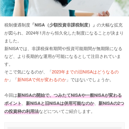
税制優遇制度
「
NISA（少額投資非課税制度）
」
の大幅な拡充
が図られ、2024年1月から恒久化した制度になることが決まり
ました。
新NISAでは、非課税保有期間や投資可能期間が無期限になる
など、より長期的な運用が可能になるとして注目されていま
す。
そこで気になるのが、「
2023年までの旧NISAはどうなるの
か
」「
新NISAで何が変わるのか
」ではないでしょうか。
今回は
新NISAの開始で、つみたてNISAや一般NISAが変わる
ポイント
、
新NISAと旧NISAは併用可能なのか
、
新NISAの2つ
の投資枠の利用法
などについてご紹介します。