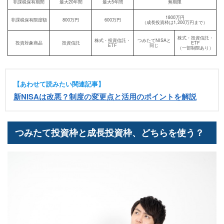
非課税保有期間
最大20年間
最大5年間
無期限
1800万円
非課税保有限度額
800万円
600万円
（成長投資枠は1,200万円まで）
株式・投資信託・
株式・投資信託・
つみたてNISAと
投資対象商品
投資信託
ETF
ETF
同じ
（一部制限あり）
【あわせて読みたい関連記事】
新NISAは改悪？制度の変更点と活用のポイントを解説
つみたて投資枠と成長投資枠、どちらを使う？