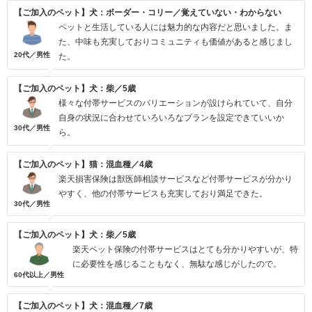
【ご加入のペット】犬：ボーダー・コリー／覚えていない・わからない
ペットと生活している人には魅力的な内容だと思いました。ま
た、中味も充実しておりコミュニティも価値があると感じまし
20代／男性
た。
【ご加入のペット】犬：柴／5歳
様々な付帯サービスのバリエーションが設けられていて、自分
自身の状況に合わせていろいろなプランを設定できていいか
30代／男性
ら。
【ご加入のペット】猫：混血種／4歳
楽天損害保険は獣医師相談サービスなど付帯サービスが分かり
やすく、他の付帯サービスも充実しており満足できた。
30代／男性
【ご加入のペット】犬：柴／5歳
楽天ペット保険の付帯サービスはとても分かりやすいが、特
に必要性を感じることもなく、無駄な感じがしたので。
60代以上／男性
【ご加入のペット】犬：混血種／7歳