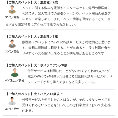
【ご加入のペット】犬：混血種／9歳
ペットに関する悩みを電話やインターネットで専門の獣医師に
相談でき、楽天市場での割引クーポンや、ペット用品の抽選プ
50代／男性
レゼントが楽しめる。また、ペット情報を登録することで、さ
まざまな限定特典にアクセス可能である点もよい。
【ご加入のペット】犬：混血種／7歳
獣医師へのペットについての相談サービスが特徴的だと思いま
す。最初に獣医師に相談することが出来ると、後々対応が分か
30代／男性
りやすく不安を解消出来ることが満足感があるところです
【ご加入のペット】犬：ポメラニアン／0歳
付帯サービスは利用したことがないのでよくわからないが、
電話やWebで24時間365日使える獣医師相談サービスや、ペ
60代以上／男性
ットフードが安く購入できるなど充実している。
【ご加入のペット】犬：パグ／13歳以上
付帯サービスを使用したことはないが、そのようなサービスを
受けられるということを知ってるのは日常生活において安心感
40代／男性
がある。