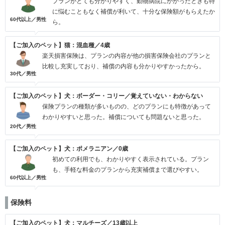
プランがとても分かりやすく、動物病院にかかったときも特
に悩むこともなく補償が利いて、十分な保険額がもらえたか
60代以上／男性
ら。
【ご加入のペット】猫：混血種／4歳
楽天損害保険は、プランの内容が他の損害保険会社のプランと
比較し充実しており、補償の内容も分かりやすかったから。
30代／男性
【ご加入のペット】犬：ボーダー・コリー／覚えていない・わからない
保険プランの種類が多いものの、どのプランにも特徴があって
わかりやすいと思った。補償についても問題ないと思った。
20代／男性
【ご加入のペット】犬：ポメラニアン／0歳
初めての利用でも、わかりやすく表示されている。プラン
も、手軽な料金のプランから充実補償まで選びやすい。
60代以上／男性
保険料
【ご加入のペット】犬：マルチーズ／13歳以上