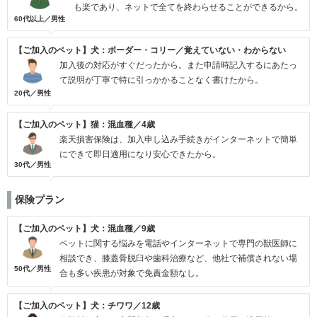
も楽であり、ネットで全てを終わらせることができるから。
60代以上／男性
【ご加入のペット】犬：ボーダー・コリー／覚えていない・わからない
加入後の対応がすぐだったから。また申請時記入するにあたっ
て説明が丁寧で特に引っかかることなく書けたから。
20代／男性
【ご加入のペット】猫：混血種／4歳
楽天損害保険は、加入申し込み手続きがインターネットで簡単
にできて即日適用になり安心できたから。
30代／男性
保険プラン
【ご加入のペット】犬：混血種／9歳
ペットに関する悩みを電話やインターネットで専門の獣医師に
相談でき、膝蓋骨脱臼や歯科治療など、他社で補償されない場
50代／男性
合も多い疾患が対象で免責金額なし。
【ご加入のペット】犬：チワワ／12歳