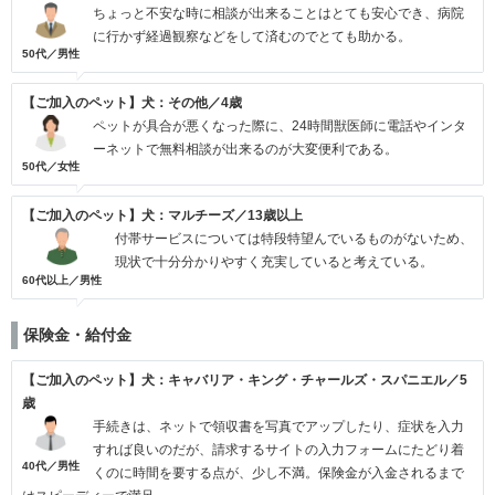
ちょっと不安な時に相談が出来ることはとても安心でき、病院
に行かず経過観察などをして済むのでとても助かる。
50代／男性
【ご加入のペット】犬：その他／4歳
ペットが具合が悪くなった際に、24時間獣医師に電話やインタ
ーネットで無料相談が出来るのが大変便利である。
50代／女性
【ご加入のペット】犬：マルチーズ／13歳以上
付帯サービスについては特段特望んでいるものがないため、
現状で十分分かりやすく充実していると考えている。
60代以上／男性
保険金・給付金
【ご加入のペット】犬：キャバリア・キング・チャールズ・スパニエル／5
歳
手続きは、ネットで領収書を写真でアップしたり、症状を入力
すれば良いのだが、請求するサイトの入力フォームにたどり着
40代／男性
くのに時間を要する点が、少し不満。保険金が入金されるまで