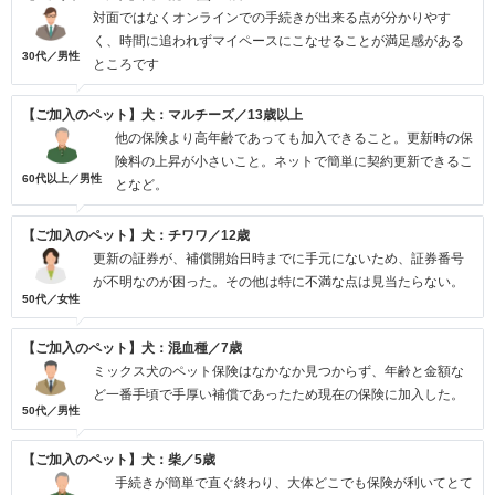
対面ではなくオンラインでの手続きが出来る点が分かりやす
く、時間に追われずマイペースにこなせることが満足感がある
30代／男性
ところです
【ご加入のペット】犬：マルチーズ／13歳以上
他の保険より高年齢であっても加入できること。更新時の保
険料の上昇が小さいこと。ネットで簡単に契約更新できるこ
60代以上／男性
となど。
【ご加入のペット】犬：チワワ／12歳
更新の証券が、補償開始日時までに手元にないため、証券番号
が不明なのが困った。その他は特に不満な点は見当たらない。
50代／女性
【ご加入のペット】犬：混血種／7歳
ミックス犬のペット保険はなかなか見つからず、年齢と金額な
ど一番手頃で手厚い補償であったため現在の保険に加入した。
50代／男性
【ご加入のペット】犬：柴／5歳
手続きが簡単で直ぐ終わり、大体どこでも保険が利いてとて