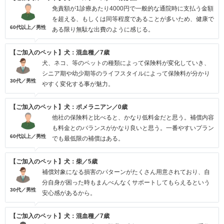
免責額が1診療あたり4000円で一般的な通院時に支払う金額
を超える、もしくは同等程度であることが多いため、健康で
60代以上／男性
ある限り無駄な出費のように感じる。
【ご加入のペット】犬：混血種／7歳
犬、ネコ、等のペットの種類によって保険料が変化していき、
シニア期や幼少期等のライフスタイルによって保険料が分かり
30代／男性
やすく変化する事が魅力。
【ご加入のペット】犬：ポメラニアン／0歳
他社の保険料と比べると、かなり低料金だと思う。補償内容
も料金とのバランスがかなり良いと思う。一番やすいプラン
60代以上／男性
でも最低限の補償はある。
【ご加入のペット】犬：柴／5歳
補償対象になる損害のパターンがたくさん用意されており、自
分自身が困った時もまんべんなくサポートしてもらえるという
30代／男性
安心感があるから。
【ご加入のペット】犬：混血種／7歳