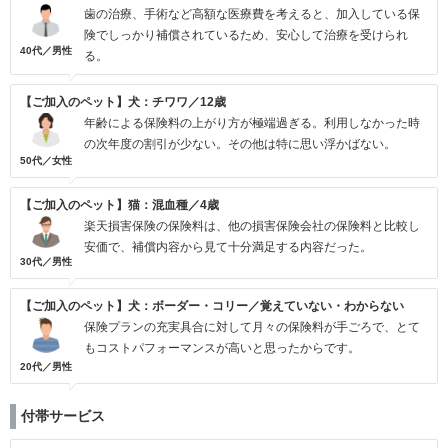
歯の治療、手術など高額な医療費を考えると、加入している保
険でしっかり補償されているため、安心して治療を受けられ
40代／男性
る。
【ご加入のペット】犬：チワワ／12歳
年齢による保険料の上がり方が極端過ぎる。利用しなかった時
の次年度の割引が少ない。その他は特に思い浮かばない。
50代／女性
【ご加入のペット】猫：混血種／4歳
楽天損害保険の保険料は、他の損害保険会社の保険料と比較し
安価で、補償内容から見て十分満足する内容だった。
30代／男性
【ご加入のペット】犬：ボーダー・コリー／覚えていない・わからない
保険プランの充実具合に対して月々の保険料が手ごろで、とて
もコストパフォーマンスが高いと思ったからです。
20代／男性
付帯サービス