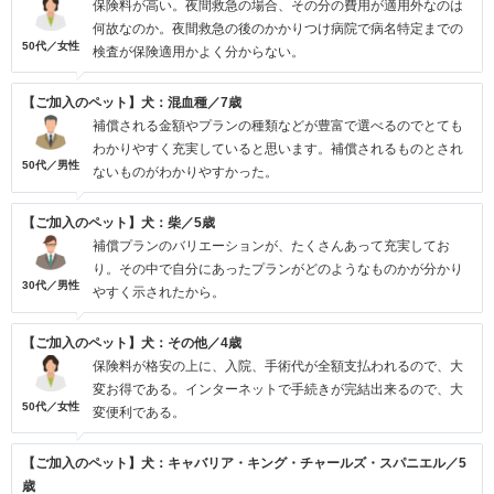
保険料が高い。夜間救急の場合、その分の費用が適用外なのは
何故なのか。夜間救急の後のかかりつけ病院で病名特定までの
50代／女性
検査が保険適用かよく分からない。
【ご加入のペット】犬：混血種／7歳
補償される金額やプランの種類などが豊富で選べるのでとても
わかりやすく充実していると思います。補償されるものとされ
50代／男性
ないものがわかりやすかった。
【ご加入のペット】犬：柴／5歳
補償プランのバリエーションが、たくさんあって充実してお
り。その中で自分にあったプランがどのようなものかが分かり
30代／男性
やすく示されたから。
【ご加入のペット】犬：その他／4歳
保険料が格安の上に、入院、手術代が全額支払われるので、大
変お得である。インターネットで手続きが完結出来るので、大
50代／女性
変便利である。
【ご加入のペット】犬：キャバリア・キング・チャールズ・スパニエル／5
歳