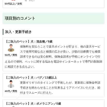
60代以上／女性
項目別のコメント
加入・更新手続き
【ご加入のペット】犬：混血種／9歳
保険料を支払うことで楽天ポイントが貯まり、他の楽天サービ
スで使用可能な点と補償の広さが良い。少額の治療費でも補償
50代／男性
請求できるのは安心材料。保険金請求が手軽にオンラインで行
えるので便利。ペットに関する悩みを電話やインターネットで専門の獣医師
に相談できる点もよい。
【ご加入のペット】犬：パグ／13歳以上
更新ギリギリのタイミングで手術したが、更新前に保険金申請
手続きを終わらせることが出来るようアドバイスいただき、給
40代／男性
付までスムーズに行えた。
【ご加入のペット】犬：ポメラニアン／0歳