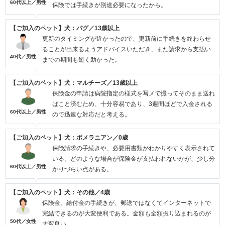
60代以上／男性
保険では手続きが別途必要になったから。
【ご加入のペット】犬：パグ／13歳以上
更新のタイミングが近かったので、更新前に手続きを終わらせ
ることが出来るようアドバイスいただき、また請求から支払い
40代／男性
までの期間も短く助かった。
【ご加入のペット】犬：マルチーズ／13歳以上
保険金の申請は病院指定の様式を写メで撮ってそのまま送れ
ばこと済むため、十分容易であり、3週間ほどで入金される
60代以上／男性
ので迅速な対応だと考える。
【ご加入のペット】犬：ポメラニアン／0歳
保険請求の手続きや、必要用書類がわかりやすく表示されて
いる。どのような場合が保険金が支払われないかが、少し分
60代以上／男性
かりづらい点がある。
【ご加入のペット】犬：その他／4歳
保険金、給付金の手続きが、郵送ではなくてインターネットで
完結できるのが大変便利である。金額も全額振り込まれるのが
50代／女性
大変良い。