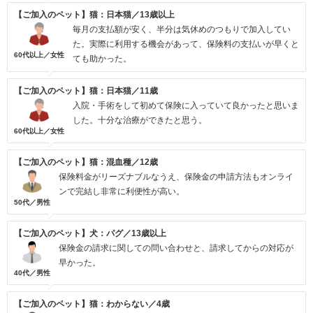
【ご加入のペット】猫：日本猫／13歳以上
毎月の支払額が安く、半分は気休めのつもりで加入してい
た。実際に利用する機会があって、保険料の支払いが早くと
60代以上／女性
ても助かった。
【ご加入のペット】猫：日本猫／11歳
入院・手術をして初めて保険に入っていて良かったと思いま
した。十分な治療ができたと思う。
60代以上／女性
【ご加入のペット】猫：混血種／12歳
保険料金がリーズナブルなうえ、保険金の申請方法もオンライ
ンで完結し非常に利便性が高い。
50代／男性
【ご加入のペット】犬：パグ／13歳以上
保険金の請求に関しての問い合わせと、請求してからの対応が
早かった。
40代／男性
【ご加入のペット】猫：わからない／4歳