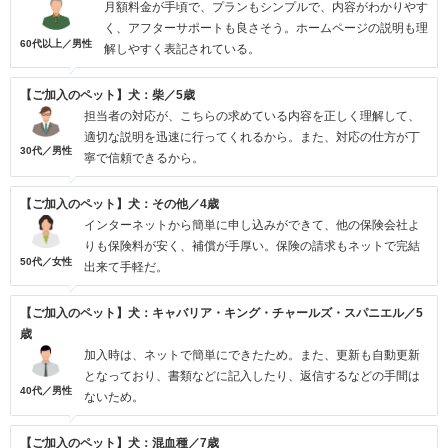
月額料金が手頃で、プランもシンプルで、内容がわかりやす
く、アフターサポートも良さそう。ホームページの説明も理
60代以上／男性
解しやすく表記されている。
【ご加入のペット】犬：柴／5歳
担当者の対応が、こちらの求めている内容を正しく理解して、
適切な説明を迅速に行ってくれるから。また、対応の仕方が丁
30代／男性
寧で信頼できるから。
【ご加入のペット】犬：その他／4歳
インターネットから簡単に申し込みができて、他の保険会社よ
りも保険料が安く、補償が手厚い。保険の請求もネットで完結
50代／女性
出来て手軽だ。
【ご加入のペット】犬：キャバリア・キング・チャールズ・スパニエル／5
歳
加入時は、ネットで簡単にできたため。また、更新も自動更新
となっており、書類などに記入したり、返信するなどの手間は
40代／男性
ないため。
【ご加入のペット】犬：混血種／7歳