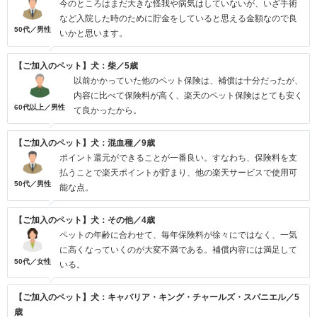
今のところはまだ大きな怪我や病気はしていないが、いざ手術
など入院した時のために貯金をしていると思える金額なので良
50代／男性
いかと思います。
【ご加入のペット】犬：柴／5歳
以前かかっていた他のペット保険は、補償は十分だったが、
内容に比べて保険料が高く、楽天のペット保険はとても安く
60代以上／男性
て良かったから。
【ご加入のペット】犬：混血種／9歳
ポイント還元ができることが一番良い。すなわち、保険料を支
払うことで楽天ポイントが貯まり、他の楽天サービスで使用可
50代／男性
能な点。
【ご加入のペット】犬：その他／4歳
ペットの年齢に合わせて、毎年保険料が徐々にではなく、一気
に高くなっていくのが大変不満である。補償内容には満足して
50代／女性
いる。
【ご加入のペット】犬：キャバリア・キング・チャールズ・スパニエル／5
歳