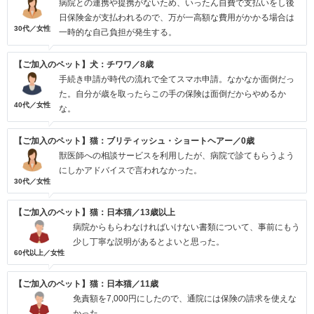
病院との連携や提携がないため、いったん自費で支払いをし後
日保険金が支払われるので、万が一高額な費用がかかる場合は
30代／女性
一時的な自己負担が発生する。
【ご加入のペット】犬：チワワ／8歳
手続き申請が時代の流れで全てスマホ申請。なかなか面倒だっ
た。自分が歳を取ったらこの手の保険は面倒だからやめるか
40代／女性
な。
【ご加入のペット】猫：ブリティッシュ・ショートヘアー／0歳
獣医師への相談サービスを利用したが、病院で診てもらうよう
にしかアドバイスで言われなかった。
30代／女性
【ご加入のペット】猫：日本猫／13歳以上
病院からもらわなければいけない書類について、事前にもう
少し丁寧な説明があるとよいと思った。
60代以上／女性
【ご加入のペット】猫：日本猫／11歳
免責額を7,000円にしたので、通院には保険の請求を使えな
かった。