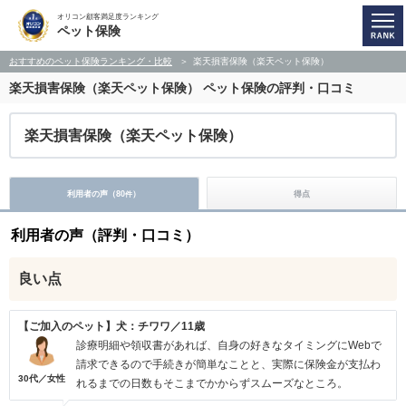
オリコン顧客満足度ランキング
ペット保険
おすすめのペット保険ランキング・比較
楽天損害保険（楽天ペット保険）
楽天損害保険（楽天ペット保険）
ペット保険の評判・口コミ
楽天損害保険（楽天ペット保険）
利用者の声（
80
）
得点
件
利用者の声（評判・口コミ）
良い点
【ご加入のペット】犬：チワワ／11歳
診療明細や領収書があれば、自身の好きなタイミングにWebで
請求できるので手続きが簡単なことと、実際に保険金が支払わ
30代／女性
れるまでの日数もそこまでかからずスムーズなところ。