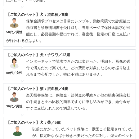
はスピーディーで満足。
【ご加入のペット】犬：混血種／9歳
保険金請求プロセスは非常にシンプル。動物病院での診療後に
領収書と診療明細書を受け取り、専用ページで保険金請求が可
50代／男性
能だし、必要書類を提出すれば、審査後、指定の口座に支払い
が行われる点はよい。
【ご加入のペット】犬：チワワ／12歳
インターネットで請求できたのは楽だった。明細も、画像の送
付で済んだので楽でした。どの費用が対象になるのか振り込ま
50代／女性
れるまで心配でした。特に不満はありません。
【ご加入のペット】猫：混血種／4歳
楽天損害保険は、保険金・給付金の手続きが他の損害保険会社
の手続きと比べ比較的簡単ですぐに申し込みができ、給付金が
30代／男性
すぐに支払われたので満足している。
【ご加入のペット】犬：柴／5歳
以前にかかっていたペット保険は、獣医こそ指定されていた
が、指定医ならば手続き不要だったのに対し、楽天のペット