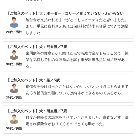
【ご加入のペット】犬：ボーダー・コリー／覚えていない・わからない
給付金が支払われるまでがとてもスピーディだと思いました。
また、手元に資料さえあれば保険料の請求も容易にできて満足
20代／男性
しました。
【ご加入のペット】犬：混血種／7歳
歯周病等の健康と少し離れた点でも給付金がもらえるので、気
楽な気持ちで他の保険商品を試す事が出来る点に満足感があ
30代／男性
る。
【ご加入のペット】犬：柴／5歳
補償金を受け取ったことはないが、いざという時にもらえるで
あろう補償金の額については納得ができるものてあるから。
30代／男性
【ご加入のペット】犬：混血種／7歳
何度か保険金の請求をさせていただきました。審査などすぐ決
定され保険金がおりてくるのでとても助かった。
50代／男性