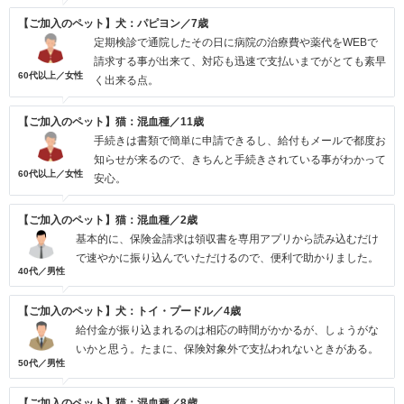
【ご加入のペット】犬：パピヨン／7歳
定期検診で通院したその日に病院の治療費や薬代をWEBで
請求する事が出来て、対応も迅速で支払いまでがとても素早
60代以上／女性
く出来る点。
【ご加入のペット】猫：混血種／11歳
手続きは書類で簡単に申請できるし、給付もメールで都度お
知らせが来るので、きちんと手続きされている事がわかって
60代以上／女性
安心。
【ご加入のペット】猫：混血種／2歳
基本的に、保険金請求は領収書を専用アプリから読み込むだけ
で速やかに振り込んでいただけるので、便利で助かりました。
40代／男性
【ご加入のペット】犬：トイ・プードル／4歳
給付金が振り込まれるのは相応の時間がかかるが、しょうがな
いかと思う。たまに、保険対象外で支払われないときがある。
50代／男性
【ご加入のペット】猫：混血種／8歳