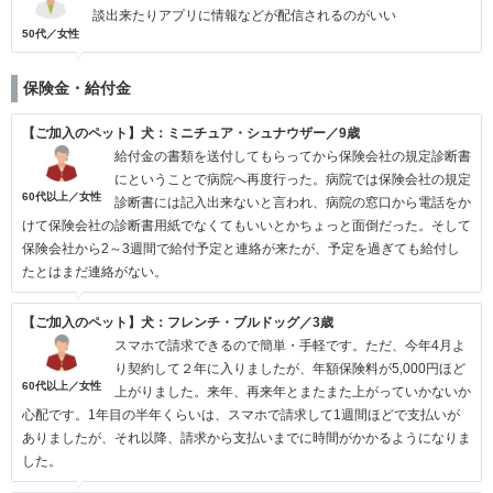
談出来たりアプリに情報などが配信されるのがいい
50代／女性
保険金・給付金
【ご加入のペット】犬：ミニチュア・シュナウザー／9歳
給付金の書類を送付してもらってから保険会社の規定診断書
にということで病院へ再度行った。病院では保険会社の規定
60代以上／女性
診断書には記入出来ないと言われ、病院の窓口から電話をか
けて保険会社の診断書用紙でなくてもいいとかちょっと面倒だった。そして
保険会社から2～3週間で給付予定と連絡が来たが、予定を過ぎても給付し
たとはまだ連絡がない。
【ご加入のペット】犬：フレンチ・ブルドッグ／3歳
スマホで請求できるので簡単・手軽です。ただ、今年4月よ
り契約して２年に入りましたが、年額保険料が5,000円ほど
60代以上／女性
上がりました。来年、再来年とまたまた上がっていかないか
心配です。1年目の半年くらいは、スマホで請求して1週間ほどで支払いが
ありましたが、それ以降、請求から支払いまでに時間がかかるようになりま
した。