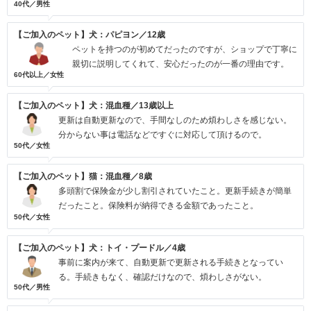
40代／男性
【ご加入のペット】犬：パピヨン／12歳
ペットを持つのが初めてだったのですが、ショップで丁寧に
親切に説明してくれて、安心だったのが一番の理由です。
60代以上／女性
【ご加入のペット】犬：混血種／13歳以上
更新は自動更新なので、手間なしのため煩わしさを感じない。
分からない事は電話などですぐに対応して頂けるので。
50代／女性
【ご加入のペット】猫：混血種／8歳
多頭割で保険金が少し割引されていたこと。更新手続きが簡単
だったこと。保険料が納得できる金額であったこと。
50代／女性
【ご加入のペット】犬：トイ・プードル／4歳
事前に案内が来て、自動更新で更新される手続きとなってい
る。手続きもなく、確認だけなので、煩わしさがない。
50代／男性