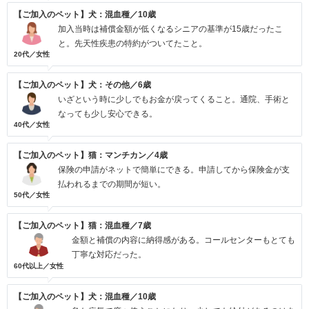
【ご加入のペット】犬：混血種／10歳
加入当時は補償金額が低くなるシニアの基準が15歳だったこ
と。先天性疾患の特約がついてたこと。
20代／女性
【ご加入のペット】犬：その他／6歳
いざという時に少しでもお金が戻ってくること。通院、手術と
なっても少し安心できる。
40代／女性
【ご加入のペット】猫：マンチカン／4歳
保険の申請がネットで簡単にできる。申請してから保険金が支
払われるまでの期間が短い。
50代／女性
【ご加入のペット】猫：混血種／7歳
金額と補償の内容に納得感がある。コールセンターもとても
丁寧な対応だった。
60代以上／女性
【ご加入のペット】犬：混血種／10歳