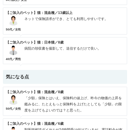
【ご加入のペット】猫：混血種／13歳以上
ネットで保険請求ができ、とても利用しやすいです。
50代／女性
【ご加入のペット】猫：日本猫／8歳
病院の領収書を撮影して、送信するだけで良い。
40代／男性
気になる点
【ご加入のペット】猫：混血種／8歳
「少額」保険とはいえ、保険料の値上げ、昨今の物価の上昇を
鑑みるに、たとえもっと保険料を上げたとしても「少額」の限
50代／女性
度を上げてもよいのでは？と思った。
【ご加入のペット】猫：混血種／6歳
獣医師相談ダイヤルが24時間受け付けているが、電話料金が有