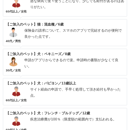
急な病気で度々使うことになり、少しでも給付があるのはあ
りがたい。
60代以上／女性
【ご加入のペット】猫：混血種／6歳
保険金の請求について、スマホのアプリで完結するのが便利で
良かった点です。
40代／男性
【ご加入のペット】犬：ペキニーズ／8歳
申請がアプリからできるので楽。申請時の書類が少なくて良
い。
30代／女性
【ご加入のペット】犬：パピヨン／13歳以上
サイト経由の申請で、手早く処理して頂き給付も早かった
点。
60代以上／女性
【ご加入のペット】犬：フレンチ・ブルドッグ／12歳
疾患治療費が100％（限度額の範囲内で）支払われる。
60代以上／女性