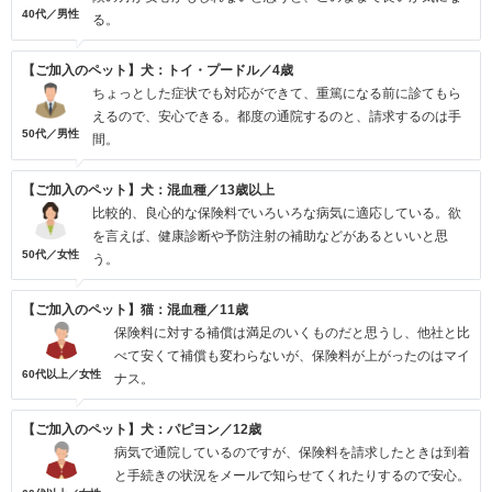
40代／男性
る。
【ご加入のペット】犬：トイ・プードル／4歳
ちょっとした症状でも対応ができて、重篤になる前に診てもら
えるので、安心できる。都度の通院するのと、請求するのは手
50代／男性
間。
【ご加入のペット】犬：混血種／13歳以上
比較的、良心的な保険料でいろいろな病気に適応している。欲
を言えば、健康診断や予防注射の補助などがあるといいと思
50代／女性
う。
【ご加入のペット】猫：混血種／11歳
保険料に対する補償は満足のいくものだと思うし、他社と比
べて安くて補償も変わらないが、保険料が上がったのはマイ
60代以上／女性
ナス。
【ご加入のペット】犬：パピヨン／12歳
病気で通院しているのですが、保険料を請求したときは到着
と手続きの状況をメールで知らせてくれたりするので安心。