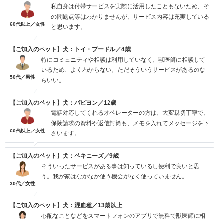
私自身は付帯サービスを実際に活用したこともないため、そ
の問題点等はわかりませんが、サービス内容は充実している
60代以上／女性
と思います。
【ご加入のペット】犬：トイ・プードル／4歳
特にコミュニティや相談は利用していなく、獣医師に相談して
いるため、よくわからない。ただそういうサービスがあるのな
50代／男性
らいい。
【ご加入のペット】犬：パピヨン／12歳
電話対応してくれるオペレーターの方は、大変親切丁寧で、
保険請求の資料や返信封筒も、メモを入れてメッセージを下
60代以上／女性
さいます。
【ご加入のペット】犬：ペキニーズ／9歳
そういったサービスがある事は知っているし便利で良いと思
う。我が家はなかなか使う機会がなく使っていません。
30代／女性
【ご加入のペット】犬：混血種／13歳以上
心配なことなどをスマートフォンのアプリで無料で獣医師に相