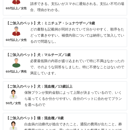
請求できる。支払いがスマホに通知される。支払い不可の場
60代以上／女性
合、理由がわかる。
【ご加入のペット】犬：ミニチュア・シュナウザー／9歳
どの書類も記載例が同封されていて分かりやすく、順序をた
どって書きやすい。補償内容については納得して加入してい
60代以上／女性
るので問題なし。
【ご加入のペット】犬：マルチーズ／1歳
必要最低限の内容が盛り込まれていて特に不満はなかったの
で、そのような回答をしました。特に不便なことはないので
60代以上／男性
満足しています。
【ご加入のペット】犬：混血種／13歳以上
保険プランが契約金額によって上限が決まっているので、いく
ら返ってくるか分かりやすい。自分のペットに合わせてプラン
50代／女性
を選べるので
【ご加入のペット】猫：混血種／8歳
白血病の治療代が捻出できたこと。通院の費用が出たこと。葬