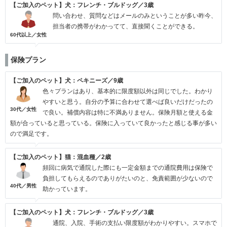
【ご加入のペット】犬：フレンチ・ブルドッグ／3歳
問い合わせ、質問などはメールのみということが多い昨今、
担当者の携帯がわかってて、直接聞くことができる。
60代以上／女性
保険プラン
【ご加入のペット】犬：ペキニーズ／9歳
色々プランはあり、基本的に限度額以外は同じでした。わかり
やすいと思う。自分の予算に合わせて選べば良いだけだったの
30代／女性
で良い。補償内容は特に不満ありません。保険月額と使える金
額が合っていると思っている。保険に入っていて良かったと感じる事が多い
ので満足です。
【ご加入のペット】猫：混血種／2歳
頻回に病気で通院した際にも一定金額までの通院費用は保険で
負担してもらえるのでありがたいのと、免責範囲が少ないので
40代／男性
助かっています。
【ご加入のペット】犬：フレンチ・ブルドッグ／3歳
通院、入院、手術の支払い限度額がわかりやすい。スマホで