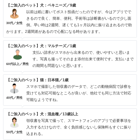
【ご加入のペット】犬：ペキニーズ／9歳
以前は紙に書いてポスト投函だったのですが、今はアプリでで
きるので良く、簡単、便利。手術等は診断書がいるので少し面
30代／女性
倒。早い時は2週間、遅くても1ヶ月以内に振り込まれるので助
かります。2週間差があるので心配になる時があります。
【ご加入のペット】犬：マルチーズ／1歳
支払い請求がスマホから出来るので、使いやすいと思いま
す。写真も撮ってそのまま添付出来て便利です。支払いまで
60代以上／男性
の期間も問題ないと思います。
【ご加入のペット】猫：日本猫／1歳
スマホで撮影した領収書のデータで、どこの動物病院で診察を
受けても対応可能なところが良いが、他社でも同じ方法で対応
40代／男性
可能なようですね。
【ご加入のペット】犬：混血種／13歳以上
領収書を写真で撮って、スマートフォンのアプリで必要事項を
入力するだけなので、全く負担感じないし保険料もすぐに振り
50代／女性
込まれる。