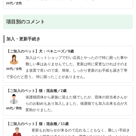
20代／女性
項目別のコメント
加入・更新手続き
【ご加入のペット】犬：ペキニーズ／9歳
加入はペットショップで行い店員とやったので特に困った事や
難しい事はありませんでした。更新は特に変更なければそのま
30代／女性
ま放置で良いので楽、簡単。しっかり更新のお手紙も届き丁寧
で安心だと思う。 特に困ったことがありません。
【ご加入のペット】猫：混血種／2歳
保護猫団体から家族に迎えた猫でしたが、団体の担当者さんか
らのお勧めもあり加入しました。保護猫でも加入出来る点が大
40代／男性
変助かりました。
【ご加入のペット】猫：混血種／11歳
更新もお知らせが来るので忘れることもなく、難しい手続き