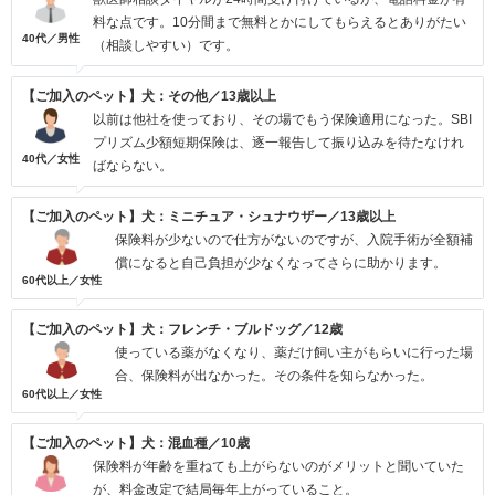
料な点です。10分間まで無料とかにしてもらえるとありがたい
40代／男性
（相談しやすい）です。
【ご加入のペット】犬：その他／13歳以上
以前は他社を使っており、その場でもう保険適用になった。SBI
プリズム少額短期保険は、逐一報告して振り込みを待たなけれ
40代／女性
ばならない。
【ご加入のペット】犬：ミニチュア・シュナウザー／13歳以上
保険料が少ないので仕方がないのですが、入院手術が全額補
償になると自己負担が少なくなってさらに助かります。
60代以上／女性
【ご加入のペット】犬：フレンチ・ブルドッグ／12歳
使っている薬がなくなり、薬だけ飼い主がもらいに行った場
合、保険料が出なかった。その条件を知らなかった。
60代以上／女性
【ご加入のペット】犬：混血種／10歳
保険料が年齢を重ねても上がらないのがメリットと聞いていた
が、料金改定で結局毎年上がっていること。