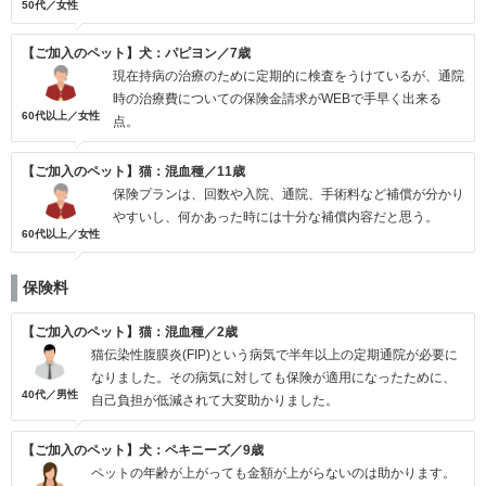
50代／女性
【ご加入のペット】犬：パピヨン／7歳
現在持病の治療のために定期的に検査をうけているが、通院
時の治療費についての保険金請求がWEBで手早く出来る
60代以上／女性
点。
【ご加入のペット】猫：混血種／11歳
保険プランは、回数や入院、通院、手術料など補償が分かり
やすいし、何かあった時には十分な補償内容だと思う。
60代以上／女性
保険料
【ご加入のペット】猫：混血種／2歳
猫伝染性腹膜炎(FIP)という病気で半年以上の定期通院が必要に
なりました。その病気に対しても保険が適用になったために、
40代／男性
自己負担が低減されて大変助かりました。
【ご加入のペット】犬：ペキニーズ／9歳
ペットの年齢が上がっても金額が上がらないのは助かります。