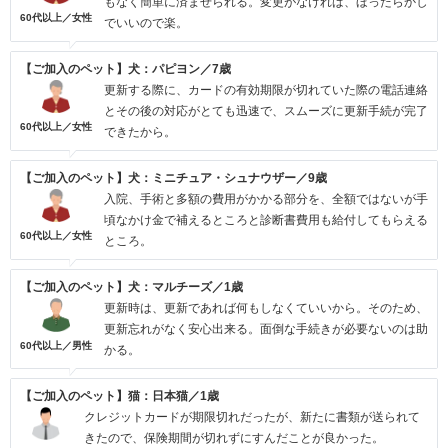
もなく簡単に済ませられる。変更がなければ、ほったらかし
60代以上／女性
でいいので楽。
【ご加入のペット】犬：パピヨン／7歳
更新する際に、カードの有効期限が切れていた際の電話連絡
とその後の対応がとても迅速で、スムーズに更新手続が完了
60代以上／女性
できたから。
【ご加入のペット】犬：ミニチュア・シュナウザー／9歳
入院、手術と多額の費用がかかる部分を、全額ではないが手
頃なかけ金で補えるところと診断書費用も給付してもらえる
60代以上／女性
ところ。
【ご加入のペット】犬：マルチーズ／1歳
更新時は、更新であれば何もしなくていいから。そのため、
更新忘れがなく安心出来る。面倒な手続きが必要ないのは助
60代以上／男性
かる。
【ご加入のペット】猫：日本猫／1歳
クレジットカードが期限切れだったが、新たに書類が送られて
きたので、保険期間が切れずにすんだことが良かった。