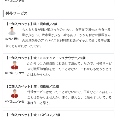
60代以上／女性
付帯サービス
【ご加入のペット】猫：混血種／2歳
もともと食が細い猫だったのもあり、食事面で困ったり(食べる
量が少ない)、飲水量が少ない時もあり、かかり付けの獣医さん
40代／男性
の意見以外のアドバイスを24時間相談ダイヤルで受ける事が出
来てありがたかったです。
【ご加入のペット】犬：ミニチュア・シュナウザー／9歳
かかりつけの担当医に相談して決めていたので、付帯サービ
スで獣医師相談を使ったことがない。これからも使うかどう
60代以上／女性
かはわからない。
【ご加入のペット】猫：混血種／11歳
付帯サービスは使ったことがないので、正直なところ詳しい
ことは分かりませんが、使う、使わないに限らずついている
60代以上／女性
事は良いと思う。
【ご加入のペット】犬：パピヨン／7歳