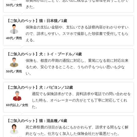
祭費用が出たことで、思い出に残るような祭壇を買うことがで
50代／女性
きた。
【ご加入のペット】猫：日本猫／1歳
保険金の支払い金額や、支払いできる診察内容がわかりやすい
ので、請求しやすい。スマホで撮影した領収書で受付してもら
40代／男性
える。
【ご加入のペット】犬：トイ・プードル／4歳
保険も、都度の早期の通院に対応し、重篤になる前に対応出来
るため、安心できるところと、うちの子もつらい思いも少な
50代／男性
い。
【ご加入のペット】犬：パピヨン／12歳
通院でも保険請求ができ、資料請求や電話での問い合わせを
した時も、オペレーターの方がとても丁寧に対応してくれ
60代以上／女性
た。
【ご加入のペット】猫：混血種／6歳
死亡葬祭費の項目があるにもかかわらず、請求する間もなく解
約となった。仕方なく加入した保険会社だが最悪だった。