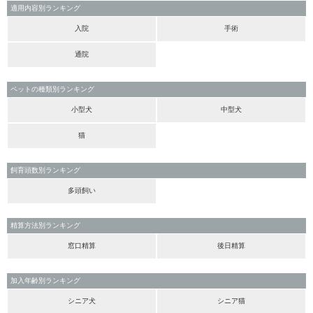
適用内容別ランキング
入院
手術
通院
ペットの種類別ランキング
小型犬
中型犬
猫
飼育頭数別ランキング
多頭飼い
精算方法別ランキング
窓口精算
後日精算
加入年齢別ランキング
シニア犬
シニア猫