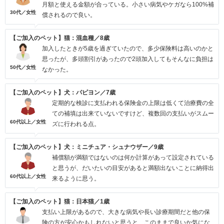
月額と使える金額が合っている。小さい病気やケガなら100%補
30代／女性
償されるので良い。
【ご加入のペット】猫：混血種／8歳
加入したときが5歳を過ぎていたので、多少保険料は高いのかと
思ったが、多頭割引があったので2頭加入してもそんなに負担は
50代／女性
なかった。
【ご加入のペット】犬：パピヨン／7歳
定期的な検診に支払われる保険金の上限は低くて治療費の全
ての補填は出来ていないですけど、複数回の支払いがスムー
60代以上／女性
ズに行われる点。
【ご加入のペット】犬：ミニチュア・シュナウザー／9歳
補償額が満額ではないのは何か計算があって設定されている
と思うが、だいたいの目安があると満額出ないことに納得出
60代以上／女性
来るように思う。
【ご加入のペット】猫：日本猫／1歳
支払い上限があるので、大きな病気や長い診療期間だと他の保
険の方が安心かもしれないと思うと、このままで良いか気にな