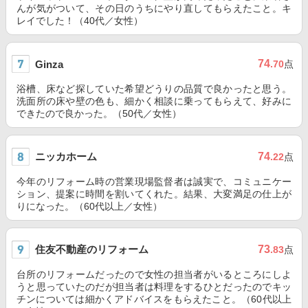
んが気がついて、その日のうちにやり直してもらえたこと。キ
レイでした！（40代／女性）
74
Ginza
.70
点
浴槽、床など探していた希望どうりの品質で良かったと思う。
洗面所の床や壁の色も、細かく相談に乗ってもらえて、好みに
できたので良かった。（50代／女性）
ニッカホーム
74
.22
点
今年のリフォーム時の営業現場監督者は誠実で、コミュニケー
ション、提案に時間を割いてくれた。結果、大変満足の仕上が
りになった。（60代以上／女性）
住友不動産のリフォーム
73
.83
点
台所のリフォームだったので女性の担当者がいるところにしよ
うと思っていたのだが担当者は料理をするひとだったのでキッ
チンについては細かくアドバイスをもらえたこと。（60代以上