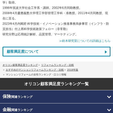
学）取得。
1996年筑波大学社会工学系・講師。2002年6月同助教授。
2008年4月慶應義塾大学理工学部管理工学科・准教授。2011年4月同教授、現
在に至る。
2023年4月内閣府 科学技術・イノベーション推進事務局参事官（インフラ・防
災担当）付上席科学技術政策フェロー（非常勤）
研究分野は応用統計解析、品質管理、マーケティング。
≫鈴木研究室についての詳細はこちら
顧客満足度について
オリコン顧客満足度ランキング
リフォームランキング・比較
おすすめのマンションリフォームランキング・比較
2018年版
マンションリフォームの女性ランキング・口コミ情報
オリコン顧客満足度
ランキング一覧
保険
関連ランキング
金融
関連ランキング