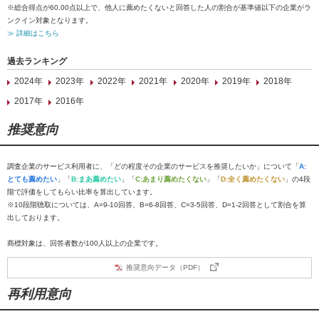
※総合得点が60.00点以上で、他人に薦めたくないと回答した人の割合が基準値以下の企業がラ
ンクイン対象となります。
≫ 詳細はこちら
過去ランキング
2024年
2023年
2022年
2021年
2020年
2019年
2018年
2017年
2016年
推奨意向
調査企業のサービス利用者に、「どの程度その企業のサービスを推奨したいか」について「
A:
とても薦めたい
」「
B:まあ薦めたい
」「
C:あまり薦めたくない
」「
D:全く薦めたくない
」の4段
階で評価をしてもらい比率を算出しています。
※10段階聴取については、A=9-10回答、B=6-8回答、C=3-5回答、D=1-2回答として割合を算
出しております。
商標対象は、回答者数が100人以上の企業です。
推奨意向データ（PDF）
再利用意向