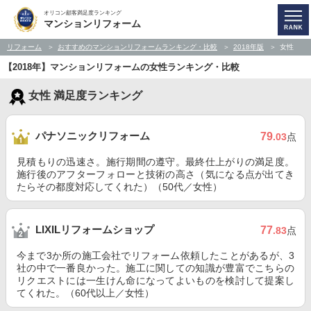
オリコン顧客満足度ランキング
マンションリフォーム
リフォーム
おすすめのマンションリフォームランキング・比較
2018年版
女性
【2018年】マンションリフォームの女性ランキング・比較
女性 満足度ランキング
パナソニックリフォーム
79
.03
点
見積もりの迅速さ。施行期間の遵守。最終仕上がりの満足度。
施行後のアフターフォローと技術の高さ（気になる点が出てき
たらその都度対応してくれた）（50代／女性）
LIXILリフォームショップ
77
.83
点
今まで3か所の施工会社でリフォーム依頼したことがあるが、3
社の中で一番良かった。施工に関しての知識が豊富でこちらの
リクエストには一生けん命になってよいものを検討して提案し
てくれた。（60代以上／女性）