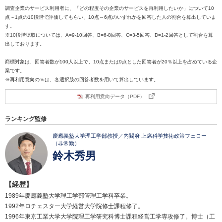
調査企業のサービス利用者に、「どの程度その企業のサービスを再利用したいか」について10
点～1点の10段階で評価してもらい、10点～6点のいずれかを回答した人の割合を算出していま
す。
※10段階聴取については、A=9-10回答、B=6-8回答、C=3-5回答、D=1-2回答として割合を算
出しております。
商標対象は、回答者数が100人以上で、10点または9点とした回答者が20％以上を占めている企
業です。
※再利用意向の％は、各選択肢の回答者数を用いて算出しています。
再利用意向データ（PDF）
ランキング監修
慶應義塾大学理工学部教授／内閣府 上席科学技術政策フェロー
（非常勤）
鈴木秀男
【経歴】
1989年慶應義塾大学理工学部管理工学科卒業。
1992年ロチェスター大学経営大学院修士課程修了。
1996年東京工業大学大学院理工学研究科博士課程経営工学専攻修了。博士（工