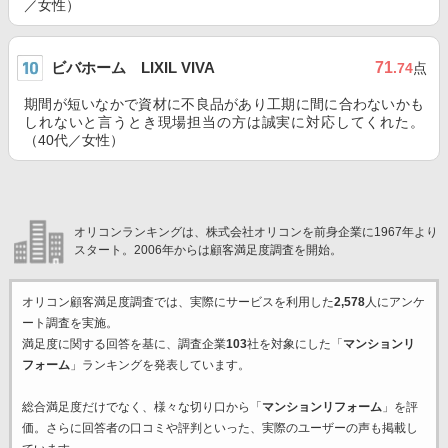
／女性）
ビバホーム LIXIL VIVA
71
.74
点
期間が短いなかで資材に不良品があり工期に間に合わないかも
しれないと言うとき現場担当の方は誠実に対応してくれた。
（40代／女性）
オリコンランキングは、株式会社オリコンを前身企業に1967年より
スタート。2006年からは顧客満足度調査を開始。
オリコン顧客満足度調査では、実際にサービスを利用した
2,578
人にアンケ
ート調査を実施。
満足度に関する回答を基に、調査企業
103
社を対象にした「
マンションリ
フォーム
」ランキングを発表しています。
総合満足度だけでなく、様々な切り口から「
マンションリフォーム
」を評
価。さらに回答者の口コミや評判といった、実際のユーザーの声も掲載し