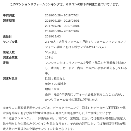
このマンションリフォームランキングは、オリコンの以下の調査に基づいています。
事前調査
2018/05/28～2018/07/24
調査期間
2018/07/25～2018/08/01
2017/07/26～2017/08/04
2016/08/30～2016/09/09
更新日
2018/12/03
サンプル数
2,578人（大型リフォーム／戸建てリフォーム／マンションリ
フォーム調査における総サンプル数14,177人）
規定人数
50人以上
調査企業数
103社
定義
マンション向けにリフォームを受注・施工した事業者を対象と
し、水回り、窓・ドア、内装、外装のいずれの対応もしている
事。
調査対象者
性別：指定なし
年齢：20歳以上
地域：全国
条件：過去5年以内にリフォーム会社を利用したことがあり、
かつリフォーム会社の選定に関与した人
※オリコン顧客満足度ランキングは、データクリーニング（回収したデータから不正回答や異
常値を排除）および調査対象者条件から外れた回答を除外した上で作成しています。
※「総合ランキング」、「評価項目別」、部門の「業態別」においては有効回答者数が規定人
数を満たした企業のみランクイン対象となります。その他の部門においては有効回答者数が規
定人数の半数以上の企業がランクイン対象となります。