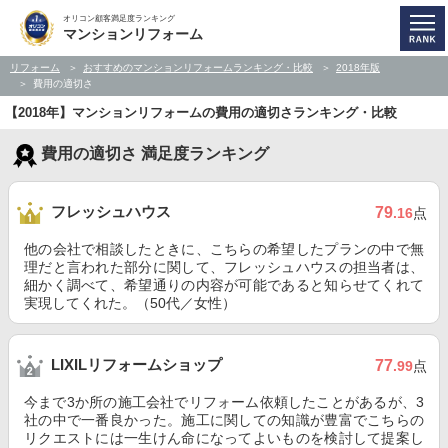
オリコン顧客満足度ランキング
マンションリフォーム
リフォーム
おすすめのマンションリフォームランキング・比較
2018年版
費用の適切さ
【2018年】マンションリフォームの費用の適切さランキング・比較
費用の適切さ 満足度ランキング
フレッシュハウス
79
.16
点
他の会社で相談したときに、こちらの希望したプランの中で無
理だと言われた部分に関して、フレッシュハウスの担当者は、
細かく調べて、希望通りの内容が可能であると知らせてくれて
実現してくれた。（50代／女性）
LIXILリフォームショップ
77
.99
点
今まで3か所の施工会社でリフォーム依頼したことがあるが、3
社の中で一番良かった。施工に関しての知識が豊富でこちらの
リクエストには一生けん命になってよいものを検討して提案し