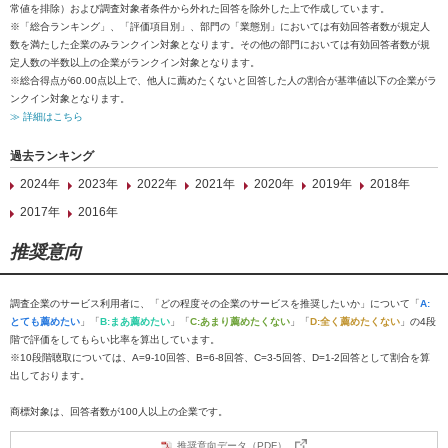
常値を排除）および調査対象者条件から外れた回答を除外した上で作成しています。
※「総合ランキング」、「評価項目別」、部門の「業態別」においては有効回答者数が規定人
数を満たした企業のみランクイン対象となります。その他の部門においては有効回答者数が規
定人数の半数以上の企業がランクイン対象となります。
※総合得点が60.00点以上で、他人に薦めたくないと回答した人の割合が基準値以下の企業がラ
ンクイン対象となります。
≫ 詳細はこちら
過去ランキング
2024年
2023年
2022年
2021年
2020年
2019年
2018年
2017年
2016年
推奨意向
調査企業のサービス利用者に、「どの程度その企業のサービスを推奨したいか」について「
A:
とても薦めたい
」「
B:まあ薦めたい
」「
C:あまり薦めたくない
」「
D:全く薦めたくない
」の4段
階で評価をしてもらい比率を算出しています。
※10段階聴取については、A=9-10回答、B=6-8回答、C=3-5回答、D=1-2回答として割合を算
出しております。
商標対象は、回答者数が100人以上の企業です。
推奨意向データ（PDF）