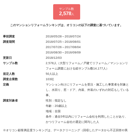
サンプル数
2,578
人
このマンションリフォームランキングは、オリコンの以下の調査に基づいています。
事前調査
2018/05/28～2018/07/24
調査期間
2018/07/25～2018/08/01
2017/07/26～2017/08/04
2016/08/30～2016/09/09
更新日
2018/12/03
サンプル数
2,578人（大型リフォーム／戸建てリフォーム／マンションリ
フォーム調査における総サンプル数14,177人）
規定人数
50人以上
調査企業数
103社
定義
マンション向けにリフォームを受注・施工した事業者を対象と
し、水回り、窓・ドア、内装、外装のいずれの対応もしている
事。
調査対象者
性別：指定なし
年齢：20歳以上
地域：全国
条件：過去5年以内にリフォーム会社を利用したことがあり、
かつリフォーム会社の選定に関与した人
※オリコン顧客満足度ランキングは、データクリーニング（回収したデータから不正回答や異