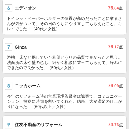
エディオン
76
.84
点
トイレットペーパーホルダーの位置が高めだったことに業者さ
んが気がついて、その日のうちにやり直してもらえたこと。キ
レイでした！（40代／女性）
76
Ginza
.17
点
浴槽、床など探していた希望どうりの品質で良かったと思う。
洗面所の床や壁の色も、細かく相談に乗ってもらえて、好みに
できたので良かった。（50代／女性）
ニッカホーム
76
.09
点
今年のリフォーム時の営業現場監督者は誠実で、コミュニケー
ション、提案に時間を割いてくれた。結果、大変満足の仕上が
りになった。（60代以上／女性）
住友不動産のリフォーム
74
.76
点