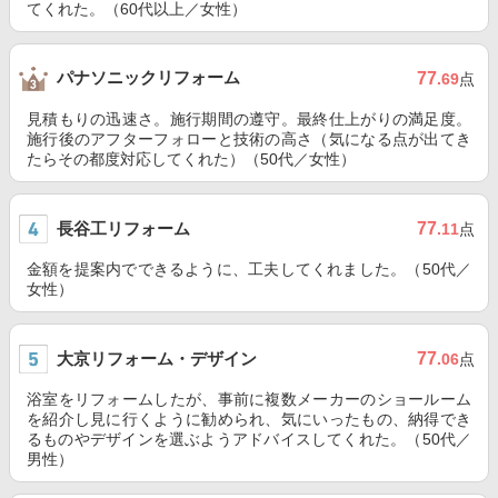
てくれた。（60代以上／女性）
パナソニックリフォーム
77
.69
点
見積もりの迅速さ。施行期間の遵守。最終仕上がりの満足度。
施行後のアフターフォローと技術の高さ（気になる点が出てき
たらその都度対応してくれた）（50代／女性）
長谷工リフォーム
77
.11
点
金額を提案内でできるように、工夫してくれました。（50代／
女性）
大京リフォーム・デザイン
77
.06
点
浴室をリフォームしたが、事前に複数メーカーのショールーム
を紹介し見に行くように勧められ、気にいったもの、納得でき
るものやデザインを選ぶようアドバイスしてくれた。（50代／
男性）