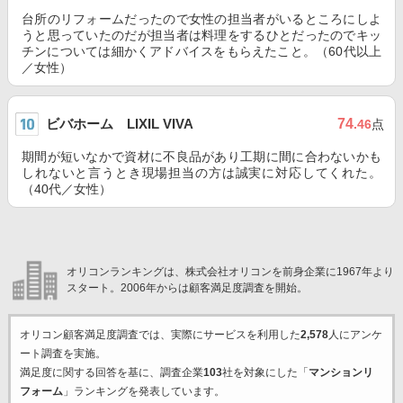
台所のリフォームだったので女性の担当者がいるところにしよ
うと思っていたのだが担当者は料理をするひとだったのでキッ
チンについては細かくアドバイスをもらえたこと。（60代以上
／女性）
ビバホーム LIXIL VIVA
74
.46
点
期間が短いなかで資材に不良品があり工期に間に合わないかも
しれないと言うとき現場担当の方は誠実に対応してくれた。
（40代／女性）
オリコンランキングは、株式会社オリコンを前身企業に1967年より
スタート。2006年からは顧客満足度調査を開始。
オリコン顧客満足度調査では、実際にサービスを利用した
2,578
人にアンケ
ート調査を実施。
満足度に関する回答を基に、調査企業
103
社を対象にした「
マンションリ
フォーム
」ランキングを発表しています。