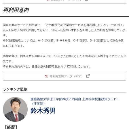
再利用意向
調査企業のサービス利用者に、「どの程度その企業のサービスを再利用したいか」について10
点～1点の10段階で評価してもらい、10点～6点のいずれかを回答した人の割合を算出していま
す。
※10段階聴取については、A=9-10回答、B=6-8回答、C=3-5回答、D=1-2回答として割合を算
出しております。
商標対象は、回答者数が100人以上で、10点または9点とした回答者が20％以上を占めている企
業です。
※再利用意向の％は、各選択肢の回答者数を用いて算出しています。
再利用意向データ（PDF）
ランキング監修
慶應義塾大学理工学部教授／内閣府 上席科学技術政策フェロー
（非常勤）
鈴木秀男
【経歴】