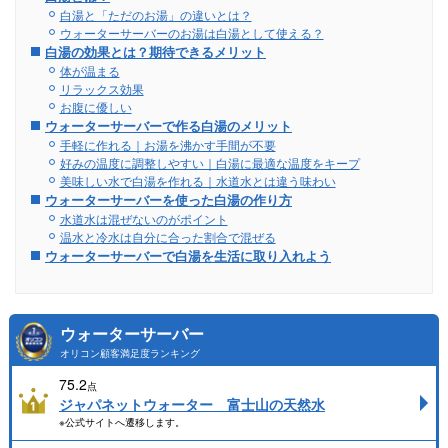
白湯と「ただのお湯」の違いとは？
ウォーターサーバーのお湯は白湯として使える？
白湯の効果とは？期待できるメリット
体が温まる
リラックス効果
お腹に優しい
ウォーターサーバーで作る白湯のメリット
手軽に作れる｜お湯を沸かす手間が不要
好みの温度に調整しやすい｜白湯に最適な温度をキープ
美味しい水で白湯を作れる｜水道水とは違う味わい
ウォーターサーバーを使った白湯の作り方
水道水は混ぜないのがポイント
温水と冷水は自分に合った割合で混ぜる
ウォーターサーバーで白湯を生活に取り入れよう
ウォーターサーバー
オリコン顧客満足度ランキング
75.2
点
ジャパネットウォーター 富士山の天然水
※公式サイトへ遷移します。