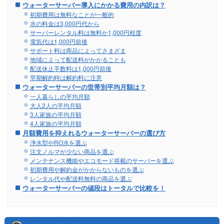
ウォーターサーバー導入にかかる費用の内訳は？
初期費用は無料なことが一般的
水の料金は3,000円代から
サーバーレンタル料は無料か1,000円程度
電気代は1,000円前後
サポート料は商品によってさまざま
地域によって配送料がかかることも
配送休止手数料は1,000円前後
早期解約時は解約料に注意
ウォーターサーバーの世帯別平均月額は？
一人暮らしの平均月額
大人2人の平均月額
3人家族の平均月額
4人家族の平均月額
月額費用を抑えれるウォーターサーバーの選び方
浄水型やRO水を選ぶ
注文ノルマが少ない商品を選ぶ
メンテナンス機能やエコモード搭載のサーバーを選ぶ
初期費用や解約金がかからないものを選ぶ
レンタル代や配送料無料の商品を選ぶ
ウォーターサーバーの値段はトータルで比較を！