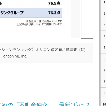
1
2
3
4
5
マンションランキング】オリコン顧客満足度調査（C）
oricon ME inc.
6
7
8
9
めの「不動産仲介」、最新1位は？
10