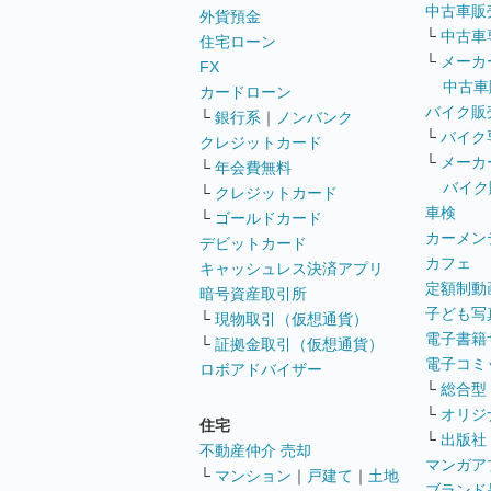
中古車販
外貨預金
└
中古車
住宅ローン
└
メーカ
FX
中古車
カードローン
バイク販
└
銀行系
｜
ノンバンク
└
バイク
クレジットカード
└
メーカ
└
年会費無料
バイク
└
クレジットカード
車検
└
ゴールドカード
カーメン
デビットカード
カフェ
キャッシュレス決済アプリ
定額制動
暗号資産取引所
子ども写
└
現物取引（仮想通貨）
電子書籍
└
証拠金取引（仮想通貨）
電子コミ
ロボアドバイザー
└
総合型
└
オリジ
住宅
└
出版社
不動産仲介 売却
マンガア
└
マンション
｜
戸建て
｜
土地
ブランド