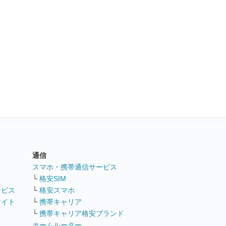
通信
ト
スマホ・携帯通信サービス
└
格安SIM
ービス
└
格安スマホ
サイト
└
携帯キャリア
└
携帯キャリア格安ブランド
ホームルーター