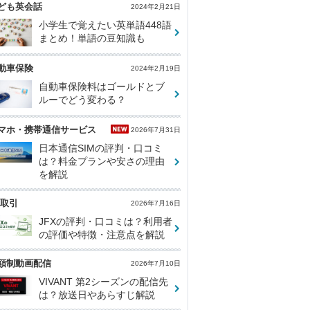
ども英会話
2024年2月21日
小学生で覚えたい英単語448語
まとめ！単語の豆知識も
動車保険
2024年2月19日
自動車保険料はゴールドとブ
ルーでどう変わる？
マホ・携帯通信サービス
2026年7月31日
日本通信SIMの評判・口コミ
は？料金プランや安さの理由
を解説
X取引
2026年7月16日
JFXの評判・口コミは？利用者
の評価や特徴・注意点を解説
額制動画配信
2026年7月10日
VIVANT 第2シーズンの配信先
は？放送日やあらすじ解説