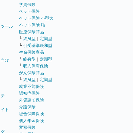
学資保険
ペット保険
ペット保険 小型犬
ペット保険 猫
トツール
医療保険商品
└
終身型
｜
定期型
└
引受基準緩和型
生命保険商品
└
終身型
｜
定期型
員向け
└
収入保障保険
がん保険商品
└
終身型
｜
定期型
就業不能保険
テ
認知症保険
ステ
外貨建て保険
介護保険
サイト
総合保障保険
個人年金保険
変額保険
ング