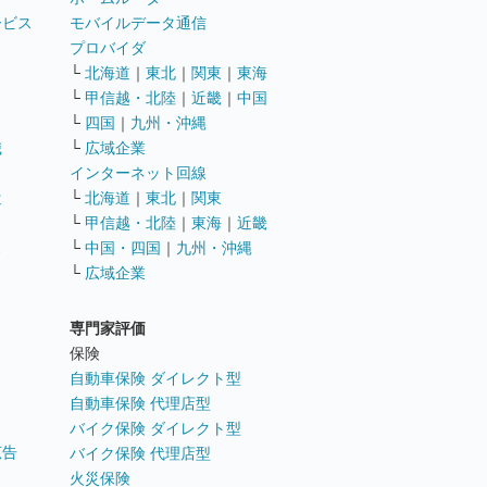
ービス
モバイルデータ通信
ト
プロバイダ
└
北海道
｜
東北
｜
関東
｜
東海
└
甲信越・北陸
｜
近畿
｜
中国
└
四国
｜
九州・沖縄
職
└
広域企業
インターネット回線
遣
└
北海道
｜
東北
｜
関東
└
甲信越・北陸
｜
東海
｜
近畿
ス
└
中国・四国
｜
九州・沖縄
└
広域企業
専門家評価
ト
保険
自動車保険 ダイレクト型
自動車保険 代理店型
バイク保険 ダイレクト型
広告
バイク保険 代理店型
火災保険