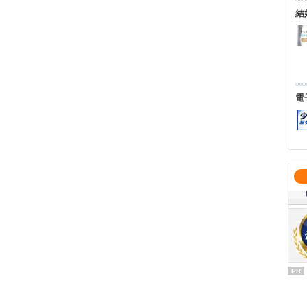
結
電
PR