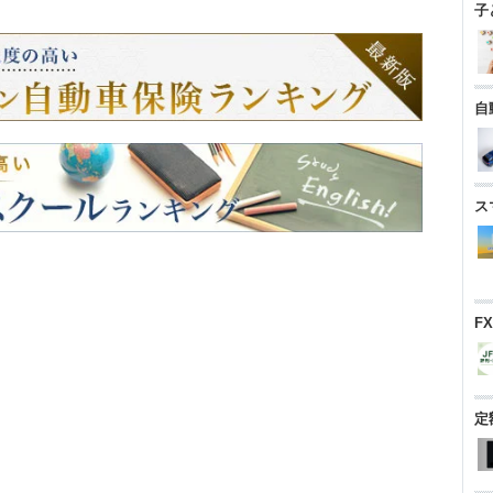
子
自
ス
F
定