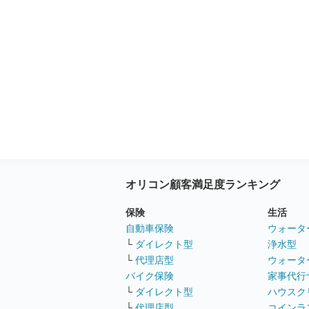
オリコン顧客満足度ランキング
保険
生活
自動車保険
ウォータ
└
ダイレクト型
浄水型
└
代理店型
ウォータ
バイク保険
家事代行
└
ダイレクト型
ハウスク
└
代理店型
コインラ