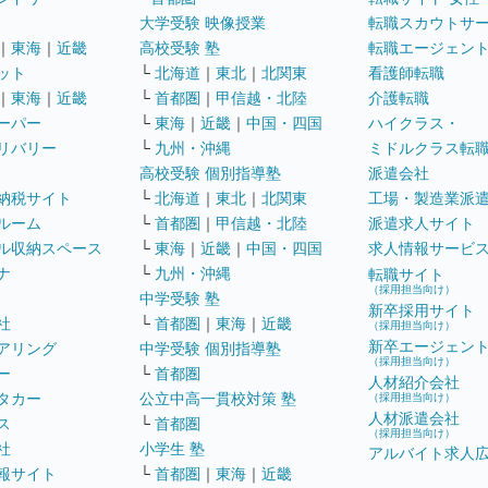
大学受験 映像授業
転職スカウトサ
｜
東海
｜
近畿
高校受験 塾
転職エージェン
ット
└
北海道
｜
東北
｜
北関東
看護師転職
｜
東海
｜
近畿
└
首都圏
｜
甲信越・北陸
介護転職
ーパー
└
東海
｜
近畿
｜
中国・四国
ハイクラス・
リバリー
└
九州・沖縄
ミドルクラス転
高校受験 個別指導塾
派遣会社
納税サイト
└
北海道
｜
東北
｜
北関東
工場・製造業派
ルーム
└
首都圏
｜
甲信越・北陸
派遣求人サイト
ル収納スペース
└
東海
｜
近畿
｜
中国・四国
求人情報サービ
ナ
└
九州・沖縄
転職サイト
（採用担当向け）
中学受験 塾
新卒採用サイト
社
└
首都圏
｜
東海
｜
近畿
（採用担当向け）
新卒エージェン
アリング
中学受験 個別指導塾
（採用担当向け）
ー
└
首都圏
人材紹介会社
タカー
公立中高一貫校対策 塾
（採用担当向け）
人材派遣会社
ス
└
首都圏
（採用担当向け）
社
小学生 塾
アルバイト求人
報サイト
└
首都圏
｜
東海
｜
近畿