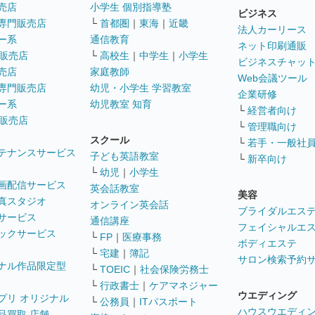
売店
小学生 個別指導塾
ビジネス
専門販売店
└
首都圏
｜
東海
｜
近畿
法人カーリース
ー系
通信教育
ネット印刷通販
販売店
└
高校生
｜
中学生
｜
小学生
ビジネスチャッ
売店
家庭教師
Web会議ツール
専門販売店
幼児・小学生 学習教室
企業研修
ー系
幼児教室 知育
└
経営者向け
販売店
└
管理職向け
スクール
└
若手・一般社
テナンスサービス
子ども英語教室
└
新卒向け
└
幼児
｜
小学生
画配信サービス
英会話教室
美容
真スタジオ
オンライン英会話
ブライダルエス
サービス
通信講座
フェイシャルエ
ックサービス
└
FP
｜
医療事務
ボディエステ
└
宅建
｜
簿記
サロン検索予約
ナル作品限定型
└
TOEIC
｜
社会保険労務士
└
行政書士
｜
ケアマネジャー
ウエディング
プリ オリジナル
└
公務員
｜
ITパスポート
ハウスウエディ
品買取 店舗