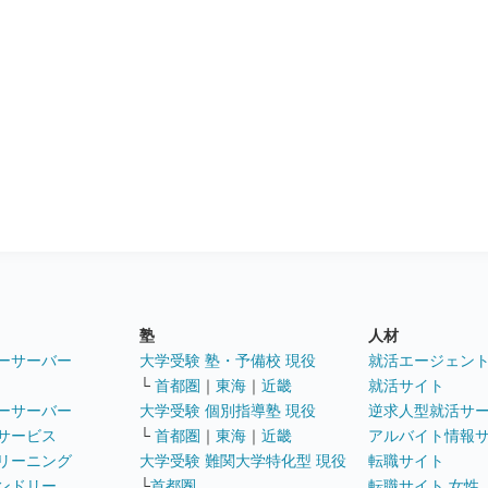
塾
人材
ーサーバー
大学受験 塾・予備校 現役
就活エージェン
└
首都圏
｜
東海
｜
近畿
就活サイト
ーサーバー
大学受験 個別指導塾 現役
逆求人型就活サ
サービス
└
首都圏
｜
東海
｜
近畿
アルバイト情報
リーニング
大学受験 難関大学特化型 現役
転職サイト
ンドリー
└
首都圏
転職サイト 女性