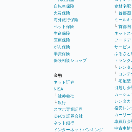
自転車保険
食材宅配
火災保険
└
首都圏
海外旅行保険
ミールキ
ペット保険
└
首都圏
生命保険
ネットス
医療保険
フードデ
がん保険
サービス
学資保険
ふるさと
保険相談ショップ
トランク
└
レンタ
└
コンテ
金融
└
宅配型
ネット証券
引越し会
NISA
カーシェ
└
証券会社
レンタカ
└
銀行
格安レン
スマホ専業証券
カーリー
iDeCo 証券会社
車買取会
ネット銀行
中古車情
インターネットバンキング