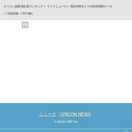
オリコン顧客満足度ランキング
ライフニュース
格安SIM＆スマホ利用実態データ
写真詳細（10/10枚）
PR
ニュース
ORICON NEWS
© oricon ME inc.