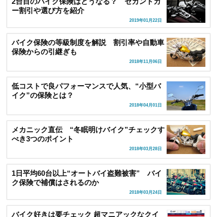
2台目のバイク保険はどうなる？ セカンドカ
ー割引や選び方を紹介
2019年01月22日
バイク保険の等級制度を解説 割引率や自動車
保険からの引継ぎも
2018年11月06日
低コストで良パフォーマンスで人気、“小型バ
イク”の保険とは？
2018年04月01日
メカニック直伝 “冬眠明けバイク”チェックす
べき3つのポイント
2018年03月28日
1日平均60台以上“オートバイ盗難被害” バイ
ク保険で補償はされるのか
2018年03月24日
バイク好きは要チェック 超マニアックなクイ