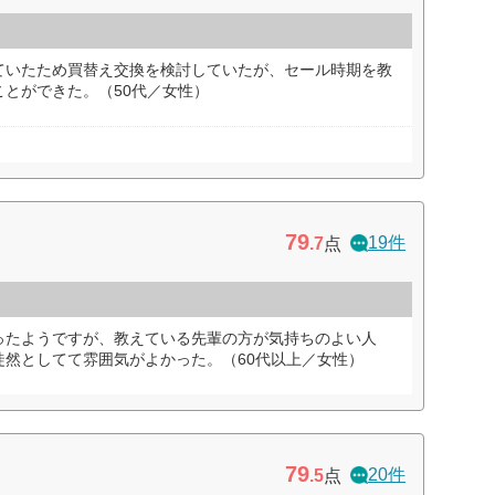
ていたため買替え交換を検討していたが、セール時期を教
とができた。（50代／女性）
79
19件
.7
点
ったようですが、教えている先輩の方が気持ちのよい人
徒然としてて雰囲気がよかった。（60代以上／女性）
79
20件
.5
点