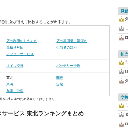
見
目別に並び替えて比較することが出来ます。
店の利用のしやすさ
店の雰囲気・清潔さ
見積り対応
担当者の対応
アフターサービス
担
オイル交換
バッテリー交換
東北
関東
東海
近畿
九州・沖縄
交
業が2社未満のため発表しておりません。
スサービス 東北ランキングまとめ