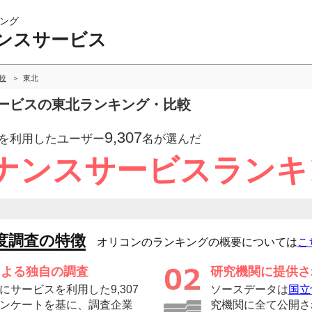
ング
ンスサービス
較
東北
ービスの東北ランキング・比較
9,307
を利用したユーザー
名が選んだ
ナンスサービスランキ
度調査の特徴
オリコンのランキングの概要については
こ
による独自の調査
研究機関に提供さ
サービスを利用した9,307
ソースデータは
国立
ンケートを基に、調査企業
究機関に全て公開さ