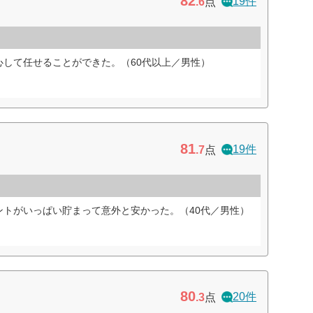
82
19件
.6
点
心して任せることができた。（60代以上／男性）
81
19件
.7
点
ントがいっぱい貯まって意外と安かった。（40代／男性）
80
20件
.3
点