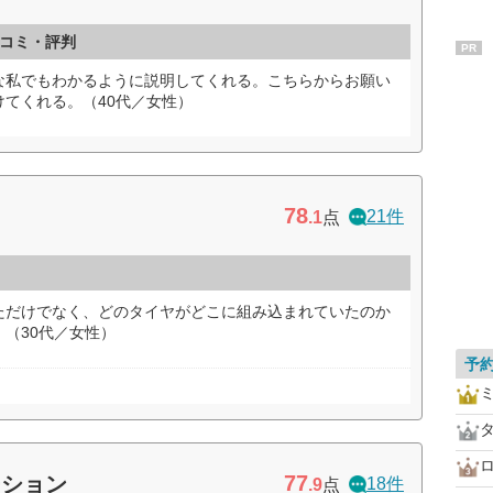
コミ・評判
PR
な私でもわかるように説明してくれる。こちらからお願い
てくれる。（40代／女性）
78
21件
.1
点
ただけでなく、どのタイヤがどこに組み込まれていたのか
（30代／女性）
予
77
ーション
18件
.9
点