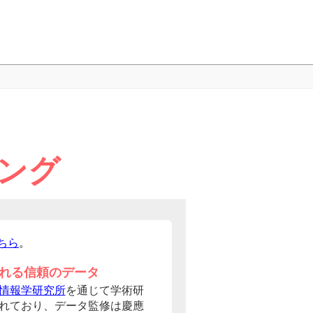
ング
ちら
。
れる信頼のデータ
情報学研究所
を通じて学術研
れており、データ監修は慶應