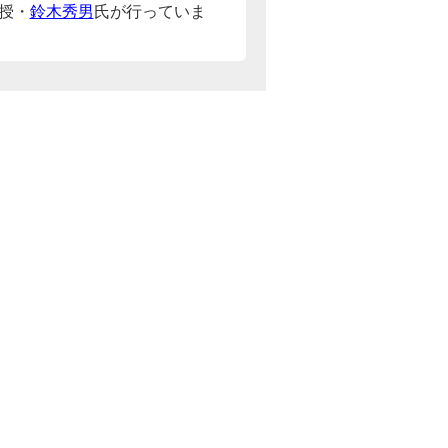
授・
鈴木秀男
氏が行っていま