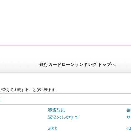
銀行カードローンランキング トップへ
び替えて比較することが出来ます。
グ
審査対応
金
返済のしやすさ
サ
30代
4