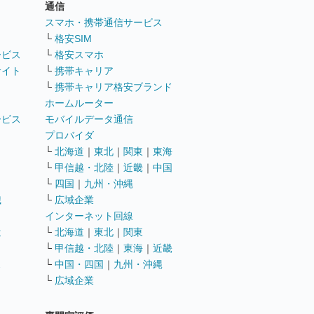
通信
ト
スマホ・携帯通信サービス
└
格安SIM
ービス
└
格安スマホ
サイト
└
携帯キャリア
└
携帯キャリア格安ブランド
ホームルーター
ービス
モバイルデータ通信
ト
プロバイダ
└
北海道
｜
東北
｜
関東
｜
東海
└
甲信越・北陸
｜
近畿
｜
中国
└
四国
｜
九州・沖縄
職
└
広域企業
インターネット回線
遣
└
北海道
｜
東北
｜
関東
└
甲信越・北陸
｜
東海
｜
近畿
ス
└
中国・四国
｜
九州・沖縄
└
広域企業