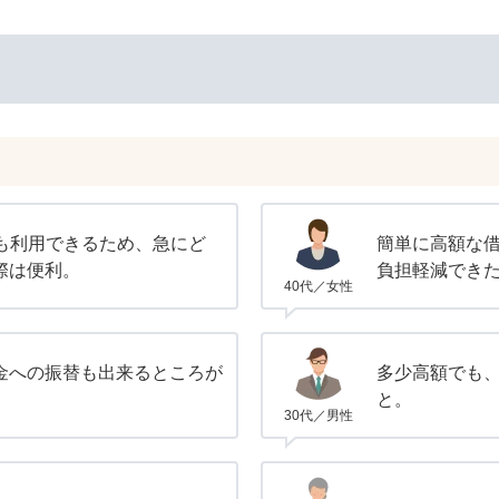
でも利用できるため、急にど
簡単に高額な
際は便利。
負担軽減でき
40代／女性
金への振替も出来るところが
多少高額でも
と。
30代／男性