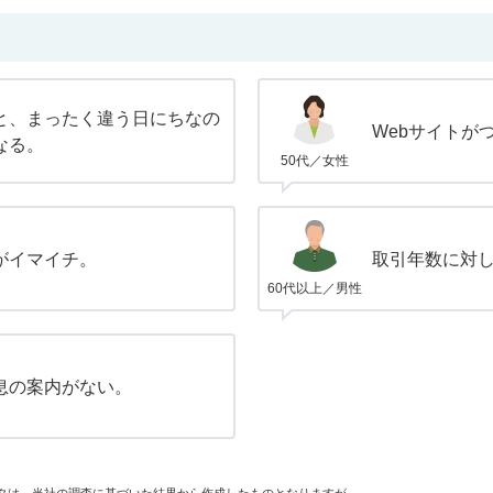
と、まったく違う日にちなの
Webサイトが
なる。
50代／女性
がイマイチ。
取引年数に対
60代以上／男性
息の案内がない。