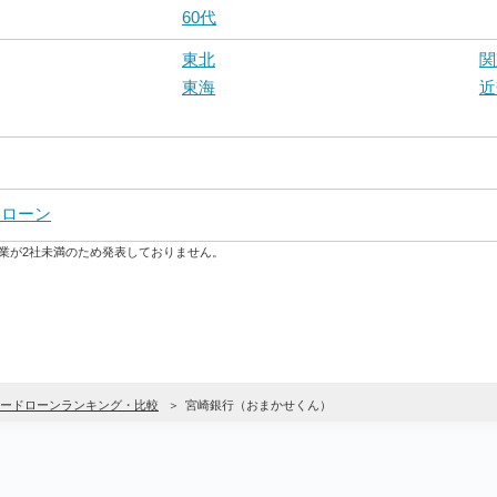
60代
東北
関
東海
近
ドローン
業が2社未満のため発表しておりません。
ードローンランキング・比較
宮崎銀行（おまかせくん）