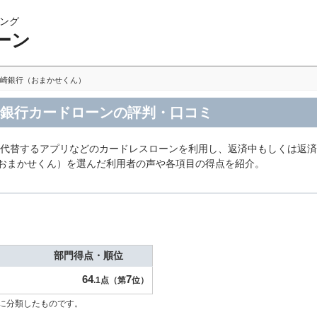
ング
ーン
崎銀行（おまかせくん）
 銀行カードローンの評判・口コミ
は代替するアプリなどのカードレスローンを利用し、返済中もしくは返
（おまかせくん）を選んだ利用者の声や各項目の得点を紹介。
部門得点・順位
64
7
.1点（第
位）
に分類したものです。