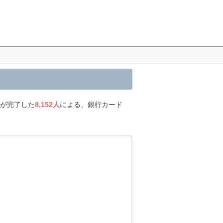
済が完了した
8,152人
による、銀行カード