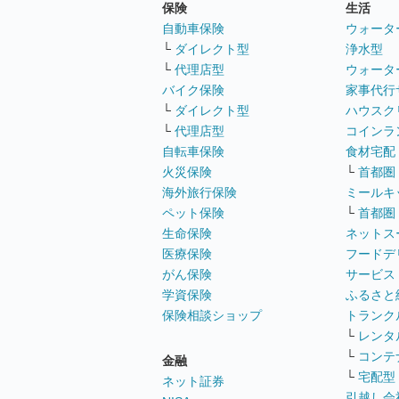
保険
生活
自動車保険
ウォータ
└
ダイレクト型
浄水型
└
代理店型
ウォータ
バイク保険
家事代行
└
ダイレクト型
ハウスク
└
代理店型
コインラ
自転車保険
食材宅配
火災保険
└
首都圏
海外旅行保険
ミールキ
ペット保険
└
首都圏
生命保険
ネットス
医療保険
フードデ
がん保険
サービス
学資保険
ふるさと
保険相談ショップ
トランク
└
レンタ
└
コンテ
金融
└
宅配型
ネット証券
引越し会