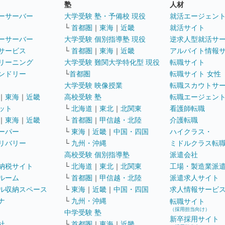
塾
人材
ーサーバー
大学受験 塾・予備校 現役
就活エージェン
└
首都圏
｜
東海
｜
近畿
就活サイト
ーサーバー
大学受験 個別指導塾 現役
逆求人型就活サ
サービス
└
首都圏
｜
東海
｜
近畿
アルバイト情報
リーニング
大学受験 難関大学特化型 現役
転職サイト
ンドリー
└
首都圏
転職サイト 女性
大学受験 映像授業
転職スカウトサ
｜
東海
｜
近畿
高校受験 塾
転職エージェン
ット
└
北海道
｜
東北
｜
北関東
看護師転職
｜
東海
｜
近畿
└
首都圏
｜
甲信越・北陸
介護転職
ーパー
└
東海
｜
近畿
｜
中国・四国
ハイクラス・
リバリー
└
九州・沖縄
ミドルクラス転
高校受験 個別指導塾
派遣会社
納税サイト
└
北海道
｜
東北
｜
北関東
工場・製造業派
ルーム
└
首都圏
｜
甲信越・北陸
派遣求人サイト
ル収納スペース
└
東海
｜
近畿
｜
中国・四国
求人情報サービ
ナ
└
九州・沖縄
転職サイト
（採用担当向け）
中学受験 塾
新卒採用サイト
社
└
首都圏
｜
東海
｜
近畿