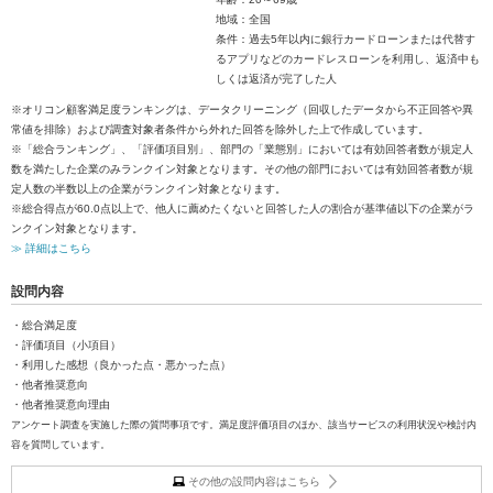
地域：全国
条件：過去5年以内に銀行カードローンまたは代替す
るアプリなどのカードレスローンを利用し、返済中も
しくは返済が完了した人
※オリコン顧客満足度ランキングは、データクリーニング（回収したデータから不正回答や異
常値を排除）および調査対象者条件から外れた回答を除外した上で作成しています。
※「総合ランキング」、「評価項目別」、部門の「業態別」においては有効回答者数が規定人
数を満たした企業のみランクイン対象となります。その他の部門においては有効回答者数が規
定人数の半数以上の企業がランクイン対象となります。
※総合得点が60.0点以上で、他人に薦めたくないと回答した人の割合が基準値以下の企業がラ
ンクイン対象となります。
≫ 詳細はこちら
設問内容
・総合満足度
・評価項目（小項目）
・利用した感想（良かった点・悪かった点）
・他者推奨意向
・他者推奨意向理由
アンケート調査を実施した際の質問事項です。満足度評価項目のほか、該当サービスの利用状況や検討内
容を質問しています。
その他の設問内容はこちら