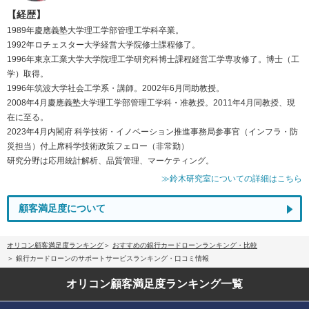
【経歴】
1989年慶應義塾大学理工学部管理工学科卒業。
1992年ロチェスター大学経営大学院修士課程修了。
1996年東京工業大学大学院理工学研究科博士課程経営工学専攻修了。博士（工
学）取得。
1996年筑波大学社会工学系・講師。2002年6月同助教授。
2008年4月慶應義塾大学理工学部管理工学科・准教授。2011年4月同教授、現
在に至る。
2023年4月内閣府 科学技術・イノベーション推進事務局参事官（インフラ・防
災担当）付上席科学技術政策フェロー（非常勤）
研究分野は応用統計解析、品質管理、マーケティング。
≫鈴木研究室についての詳細はこちら
顧客満足度について
オリコン顧客満足度ランキング
おすすめの銀行カードローンランキング・比較
銀行カードローンのサポートサービスランキング・口コミ情報
オリコン顧客満足度
ランキング一覧