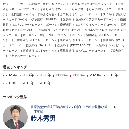
行（コ・レ・カ） | 広島銀行（総合口座プラス30） | 広島銀行（ハローローンワイド） | 広島
銀行（マイライフプラス） | もみじ銀行（マイカードもみじ君） | もみじ銀行（ミニカードロー
ン） | 山口銀行（マイカードやまぐち君） | 山口銀行（ミニカードローン） | 伊予銀行（新スピ
ードカードローン） | 伊予銀行（SAFETY） | 愛媛銀行（ひめぎんアプリカードローン） | 愛媛
銀行（ひめぎんカードローン・サポート） | 愛媛銀行（ひめぎんクイックカードローン） | 四国
銀行（カードローン4'S） | 四国銀行（フリーカードローン） | 西日本シティ銀行（NCB キャッ
シュエース） | 西日本シティ銀行（NCBアプリカードローン） | 福岡銀行（FFGカードロー
ン） | 十八親和銀行（FFGカードローン） | 熊本銀行（FFGカードローン） | 肥後銀行（WEB
カードローン） | 肥後銀行（Back Up） | 肥後銀行（BEST ASSIST） | 大分銀行（ハッピーカ
ードローン） | 宮崎銀行（おまかせくん） | 鹿児島銀行（かぎんカードローンＳ） | 琉球銀行
（しあわせのカードローン）
過去ランキング
2025年
2024年
2023年
2022年
2021年
2020年
2019年
2018年
2016年
2015年
ランキング監修
慶應義塾大学理工学部教授／内閣府 上席科学技術政策フェロー
（非常勤）
鈴木秀男