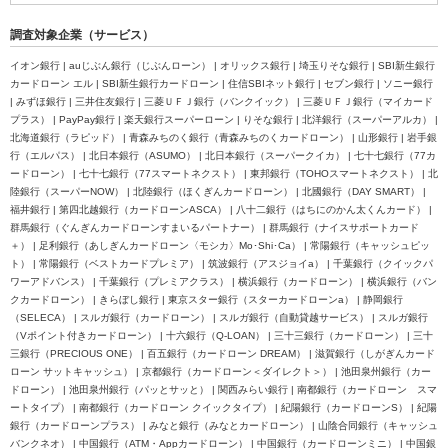
調査対象企業（サービス）
イオン銀行 | auじぶん銀行（じぶんローン） | オリックス銀行 | 埼玉りそな銀行 | SBI新生銀行
カードローン エル | SBI新生銀行カードローン | 住信SBIネット銀行 | セブン銀行 | ソニー銀行
| みずほ銀行 | 三井住友銀行 | 三菱ＵＦＪ銀行（バンクイック） | 三菱ＵＦＪ銀行（マイカード
プラス） | PayPay銀行 | 楽天銀行スーパーローン | りそな銀行 | 北洋銀行（スーパーアルカ） |
北海道銀行（ラピッド） | 青森みちのく銀行（青森みちのくカードローン） | 山形銀行 | 岩手銀
行（エルパス） | 北日本銀行（ASUMO） | 北日本銀行（スーパークイカ） | 七十七銀行（77カ
ードローン） | 七十七銀行（77スマートネクスト） | 東邦銀行（TOHOスマートネクスト） | 北
陸銀行（スーパーNOW） | 北陸銀行（ほくぎんカードローン） | 北國銀行（DAY SMART） |
福井銀行 | 第四北越銀行（カードローンASCA） | 八十二銀行（はちにのかん太くんカード） |
群馬銀行（ぐんぎんカードローンすまいるパートナー） | 群馬銀行（ナイスサポートカード
＋） | 足利銀行（あしぎんカードローン〈モシカ〉Mo･Shi･Ca） | 常陽銀行（キャッシュピッ
ト） | 常陽銀行（ベストカードプレミア） | 筑波銀行（アスジョイa） | 千葉銀行（クイックパ
ワーアドバンス） | 千葉銀行（プレミアクラス） | 横浜銀行（カードローン） | 横浜銀行（バン
クカードローン） | きらぼし銀行 | 東京スター銀行（スターカードローンa） | 静岡銀行
（SELECA） | スルガ銀行（カードローン） | スルガ銀行（自動貸越サービス） | スルガ銀行
（Vポイント付きカードローン） | 十六銀行（Q-LOAN） | 三十三銀行（カードローン） | 三十
三銀行（PRECIOUS ONE） | 百五銀行（カードローン DREAM） | 滋賀銀行（しがぎんカード
ローン サットキャッシュ） | 京都銀行（カードローン＜ダイレクト＞） | 池田泉州銀行（カー
ドローン） | 池田泉州銀行（パッとサッと） | 関西みらい銀行 | 南都銀行（カードローン スマ
ートタイプ） | 南都銀行（カードローン クイックタイプ） | 紀陽銀行（カードローンS） | 紀陽
銀行（カードローンプラス） | みなと銀行（みなとカードローン） | 山陰合同銀行（キャッシュ
バンクネオ） | 中国銀行（ATM・Appカードローン） | 中国銀行（カードローンミニ） | 中国銀