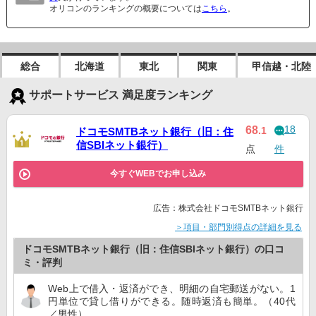
オリコンのランキングの概要については
こちら
。
総合
北海道
東北
関東
甲信越・北陸
サポートサービス 満足度ランキング
18
68
.1
ドコモSMTBネット銀行（旧：住
信SBIネット銀行）
点
件
今すぐWEBでお申し込み
広告：株式会社ドコモSMTBネット銀行
＞項目・部門別得点の詳細を見る
ドコモSMTBネット銀行（旧：住信SBIネット銀行）の口コ
ミ・評判
Web上で借入・返済ができ、明細の自宅郵送がない。1
円単位で貸し借りができる。随時返済も簡単。（40代
／男性）