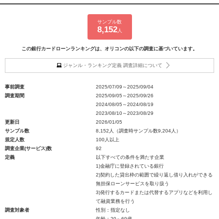
サンプル数
8,152
人
この銀行カードローンランキングは、オリコンの以下の調査に基づいています。
ジャンル・ランキング定義 調査詳細について
事前調査
2025/07/09～2025/09/04
調査期間
2025/09/05～2025/09/26
2024/08/05～2024/08/19
2023/08/10～2023/08/29
更新日
2026/01/05
サンプル数
8,152人（調査時サンプル数9,204人）
規定人数
100人以上
調査企業(サービス)数
92
定義
以下すべての条件を満たす企業
1)金融庁に登録されている銀行
2)契約した貸出枠の範囲で繰り返し借り入れができる
無担保ローンサービスを取り扱う
3)発行するカードまたは代替するアプリなどを利用し
て融資業務を行う
調査対象者
性別：指定なし
年齢：20～69歳