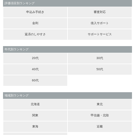
評価項目別ランキング
申込み手続き
審査対応
金利
借入サポート
返済のしやすさ
サポートサービス
年代別ランキング
20代
30代
40代
50代
60代
地域別ランキング
北海道
東北
関東
甲信越・北陸
東海
近畿