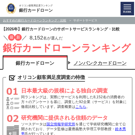
オリコン顧客満足度ランキング
銀行カードローン
おすすめの銀行カードローンランキング・比較
サポートサービス
【2026年】銀行カードローンのサポートサービスランキング・比較
／
／
8,152
最
新
名が選んだ
銀行カードローンランキング
銀行カードローン
ノンバンクカードローン
オリコン顧客満足度調査の特徴
日本最大級の規模による独自の調査
同ランキングは、実際にサービスを利用した8,152名の消費者の
方々のアンケートを基に、調査した92企業（サービス）を対象に
徹底比較しています。調査概要は
こちら
。
研究機関に提供される信頼のデータ
ソースデータは
国立情報学研究所
を通じて学術研究機関に全て公
開されており、データ監修は慶應義塾大学理工学部教授・
鈴木秀
男
氏が行っています。