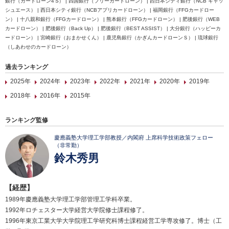
銀行（カードローン4'S） | 四国銀行（フリーカードローン） | 西日本シティ銀行（NCB キャッ
シュエース） | 西日本シティ銀行（NCBアプリカードローン） | 福岡銀行（FFGカードロー
ン） | 十八親和銀行（FFGカードローン） | 熊本銀行（FFGカードローン） | 肥後銀行（WEB
カードローン） | 肥後銀行（Back Up） | 肥後銀行（BEST ASSIST） | 大分銀行（ハッピーカ
ードローン） | 宮崎銀行（おまかせくん） | 鹿児島銀行（かぎんカードローンＳ） | 琉球銀行
（しあわせのカードローン）
過去ランキング
2025年
2024年
2023年
2022年
2021年
2020年
2019年
2018年
2016年
2015年
ランキング監修
慶應義塾大学理工学部教授／内閣府 上席科学技術政策フェロー
（非常勤）
鈴木秀男
【経歴】
1989年慶應義塾大学理工学部管理工学科卒業。
1992年ロチェスター大学経営大学院修士課程修了。
1996年東京工業大学大学院理工学研究科博士課程経営工学専攻修了。博士（工