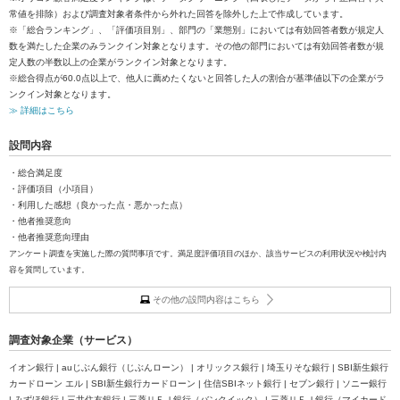
常値を排除）および調査対象者条件から外れた回答を除外した上で作成しています。
※「総合ランキング」、「評価項目別」、部門の「業態別」においては有効回答者数が規定人
数を満たした企業のみランクイン対象となります。その他の部門においては有効回答者数が規
定人数の半数以上の企業がランクイン対象となります。
※総合得点が60.0点以上で、他人に薦めたくないと回答した人の割合が基準値以下の企業がラ
ンクイン対象となります。
≫ 詳細はこちら
設問内容
・総合満足度
・評価項目（小項目）
・利用した感想（良かった点・悪かった点）
・他者推奨意向
・他者推奨意向理由
アンケート調査を実施した際の質問事項です。満足度評価項目のほか、該当サービスの利用状況や検討内
容を質問しています。
その他の設問内容はこちら
調査対象企業（サービス）
イオン銀行 | auじぶん銀行（じぶんローン） | オリックス銀行 | 埼玉りそな銀行 | SBI新生銀行
カードローン エル | SBI新生銀行カードローン | 住信SBIネット銀行 | セブン銀行 | ソニー銀行
| みずほ銀行 | 三井住友銀行 | 三菱ＵＦＪ銀行（バンクイック） | 三菱ＵＦＪ銀行（マイカード