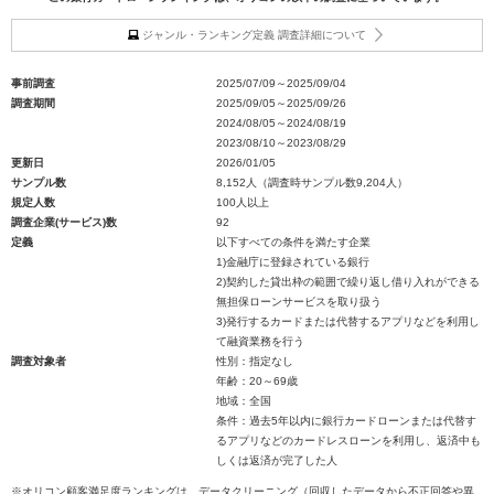
ジャンル・ランキング定義 調査詳細について
事前調査
2025/07/09～2025/09/04
調査期間
2025/09/05～2025/09/26
2024/08/05～2024/08/19
2023/08/10～2023/08/29
更新日
2026/01/05
サンプル数
8,152人（調査時サンプル数9,204人）
規定人数
100人以上
調査企業(サービス)数
92
定義
以下すべての条件を満たす企業
1)金融庁に登録されている銀行
2)契約した貸出枠の範囲で繰り返し借り入れができる
無担保ローンサービスを取り扱う
3)発行するカードまたは代替するアプリなどを利用し
て融資業務を行う
調査対象者
性別：指定なし
年齢：20～69歳
地域：全国
条件：過去5年以内に銀行カードローンまたは代替す
るアプリなどのカードレスローンを利用し、返済中も
しくは返済が完了した人
※オリコン顧客満足度ランキングは、データクリーニング（回収したデータから不正回答や異