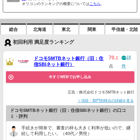
オリコンのランキングの概要については
こちら
。
総合
北海道
東北
関東
甲信越・北陸
初回利用 満足度ランキング
18
70
.1
ドコモSMTBネット銀行（旧：住
信SBIネット銀行）
点
件
今すぐWEBでお申し込み
広告：株式会社ドコモSMTBネット銀行
＞項目・部門別得点の詳細を見る
ドコモSMTBネット銀行（旧：住信SBIネット銀行）の口コ
ミ・評判
手続きが簡単で、審査の枠も大きく利率が低いので、継
続して利用したい。（40代／男性）