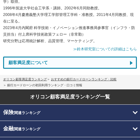
学）取得。
1996年筑波大学社会工学系・講師。2002年6月同助教授。
2008年4月慶應義塾大学理工学部管理工学科・准教授。2011年4月同教授、現
在に至る。
2023年4月内閣府 科学技術・イノベーション推進事務局参事官（インフラ・防
災担当）付上席科学技術政策フェロー（非常勤）
研究分野は応用統計解析、品質管理、マーケティング。
≫鈴木研究室についての詳細はこちら
顧客満足度について
オリコン顧客満足度ランキング
おすすめの銀行カードローンランキング・比較
銀行カードローンの初回利用ランキング・口コミ情報
オリコン顧客満足度
ランキング一覧
保険
関連ランキング
金融
関連ランキング