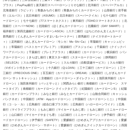
プラス） | PayPay銀行 | 楽天銀行スーパーローン | りそな銀行 | 北洋銀行（スーパーアルカ） |
北海道銀行（ラピッド） | 青森みちのく銀行（青森みちのくカードローン） | 山形銀行 | 岩手銀
行（エルパス） | 北日本銀行（ASUMO） | 北日本銀行（スーパークイカ） | 七十七銀行（77カ
ードローン） | 七十七銀行（77スマートネクスト） | 東邦銀行（TOHOスマートネクスト） | 北
陸銀行（スーパーNOW） | 北陸銀行（ほくぎんカードローン） | 北國銀行（DAY SMART） |
福井銀行 | 第四北越銀行（カードローンASCA） | 八十二銀行（はちにのかん太くんカード） |
群馬銀行（ぐんぎんカードローンすまいるパートナー） | 群馬銀行（ナイスサポートカード
＋） | 足利銀行（あしぎんカードローン〈モシカ〉Mo･Shi･Ca） | 常陽銀行（キャッシュピッ
ト） | 常陽銀行（ベストカードプレミア） | 筑波銀行（アスジョイa） | 千葉銀行（クイックパ
ワーアドバンス） | 千葉銀行（プレミアクラス） | 横浜銀行（カードローン） | 横浜銀行（バン
クカードローン） | きらぼし銀行 | 東京スター銀行（スターカードローンa） | 静岡銀行
（SELECA） | スルガ銀行（カードローン） | スルガ銀行（自動貸越サービス） | スルガ銀行
（Vポイント付きカードローン） | 十六銀行（Q-LOAN） | 三十三銀行（カードローン） | 三十
三銀行（PRECIOUS ONE） | 百五銀行（カードローン DREAM） | 滋賀銀行（しがぎんカード
ローン サットキャッシュ） | 京都銀行（カードローン＜ダイレクト＞） | 池田泉州銀行（カー
ドローン） | 池田泉州銀行（パッとサッと） | 関西みらい銀行 | 南都銀行（カードローン スマ
ートタイプ） | 南都銀行（カードローン クイックタイプ） | 紀陽銀行（カードローンS） | 紀陽
銀行（カードローンプラス） | みなと銀行（みなとカードローン） | 山陰合同銀行（キャッシュ
バンクネオ） | 中国銀行（ATM・Appカードローン） | 中国銀行（カードローンミニ） | 中国銀
行（コ・レ・カ） | 広島銀行（総合口座プラス30） | 広島銀行（ハローローンワイド） | 広島
銀行（マイライフプラス） | もみじ銀行（マイカードもみじ君） | もみじ銀行（ミニカードロー
ン） | 山口銀行（マイカードやまぐち君） | 山口銀行（ミニカードローン） | 伊予銀行（新スピ
ードカードローン） | 伊予銀行（SAFETY） | 愛媛銀行（ひめぎんアプリカードローン） | 愛媛
銀行（ひめぎんカードローン・サポート） | 愛媛銀行（ひめぎんクイックカードローン） | 四国