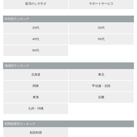
返済のしやすさ
サポートサービス
年代別ランキング
20代
30代
40代
50代
60代
地域別ランキング
北海道
東北
関東
甲信越・北陸
東海
近畿
九州・沖縄
利用頻度別ランキング
初回利用