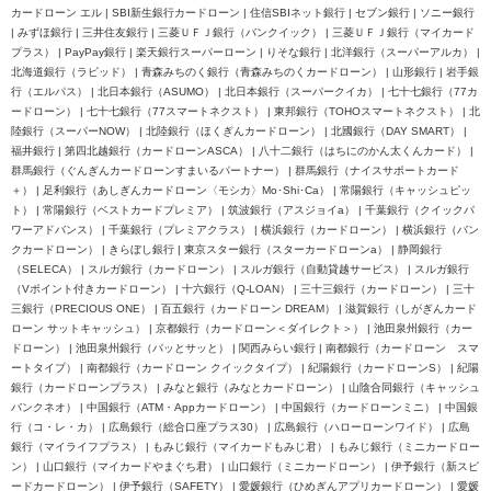
カードローン エル | SBI新生銀行カードローン | 住信SBIネット銀行 | セブン銀行 | ソニー銀行
| みずほ銀行 | 三井住友銀行 | 三菱ＵＦＪ銀行（バンクイック） | 三菱ＵＦＪ銀行（マイカード
プラス） | PayPay銀行 | 楽天銀行スーパーローン | りそな銀行 | 北洋銀行（スーパーアルカ） |
北海道銀行（ラピッド） | 青森みちのく銀行（青森みちのくカードローン） | 山形銀行 | 岩手銀
行（エルパス） | 北日本銀行（ASUMO） | 北日本銀行（スーパークイカ） | 七十七銀行（77カ
ードローン） | 七十七銀行（77スマートネクスト） | 東邦銀行（TOHOスマートネクスト） | 北
陸銀行（スーパーNOW） | 北陸銀行（ほくぎんカードローン） | 北國銀行（DAY SMART） |
福井銀行 | 第四北越銀行（カードローンASCA） | 八十二銀行（はちにのかん太くんカード） |
群馬銀行（ぐんぎんカードローンすまいるパートナー） | 群馬銀行（ナイスサポートカード
＋） | 足利銀行（あしぎんカードローン〈モシカ〉Mo･Shi･Ca） | 常陽銀行（キャッシュピッ
ト） | 常陽銀行（ベストカードプレミア） | 筑波銀行（アスジョイa） | 千葉銀行（クイックパ
ワーアドバンス） | 千葉銀行（プレミアクラス） | 横浜銀行（カードローン） | 横浜銀行（バン
クカードローン） | きらぼし銀行 | 東京スター銀行（スターカードローンa） | 静岡銀行
（SELECA） | スルガ銀行（カードローン） | スルガ銀行（自動貸越サービス） | スルガ銀行
（Vポイント付きカードローン） | 十六銀行（Q-LOAN） | 三十三銀行（カードローン） | 三十
三銀行（PRECIOUS ONE） | 百五銀行（カードローン DREAM） | 滋賀銀行（しがぎんカード
ローン サットキャッシュ） | 京都銀行（カードローン＜ダイレクト＞） | 池田泉州銀行（カー
ドローン） | 池田泉州銀行（パッとサッと） | 関西みらい銀行 | 南都銀行（カードローン スマ
ートタイプ） | 南都銀行（カードローン クイックタイプ） | 紀陽銀行（カードローンS） | 紀陽
銀行（カードローンプラス） | みなと銀行（みなとカードローン） | 山陰合同銀行（キャッシュ
バンクネオ） | 中国銀行（ATM・Appカードローン） | 中国銀行（カードローンミニ） | 中国銀
行（コ・レ・カ） | 広島銀行（総合口座プラス30） | 広島銀行（ハローローンワイド） | 広島
銀行（マイライフプラス） | もみじ銀行（マイカードもみじ君） | もみじ銀行（ミニカードロー
ン） | 山口銀行（マイカードやまぐち君） | 山口銀行（ミニカードローン） | 伊予銀行（新スピ
ードカードローン） | 伊予銀行（SAFETY） | 愛媛銀行（ひめぎんアプリカードローン） | 愛媛