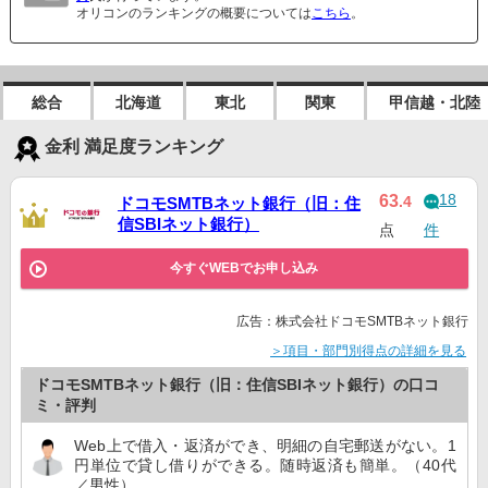
オリコンのランキングの概要については
こちら
。
総合
北海道
東北
関東
甲信越・北陸
金利 満足度ランキング
18
63
.4
ドコモSMTBネット銀行（旧：住
信SBIネット銀行）
点
件
今すぐWEBでお申し込み
広告：株式会社ドコモSMTBネット銀行
＞項目・部門別得点の詳細を見る
ドコモSMTBネット銀行（旧：住信SBIネット銀行）の口コ
ミ・評判
Web上で借入・返済ができ、明細の自宅郵送がない。1
円単位で貸し借りができる。随時返済も簡単。（40代
／男性）