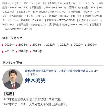
銀行（ひめぎんカードローン・サポート） | 愛媛銀行（ひめぎんクイックカードローン） | 四国
銀行（カードローン4'S） | 四国銀行（フリーカードローン） | 西日本シティ銀行（NCB キャッ
シュエース） | 西日本シティ銀行（NCBアプリカードローン） | 福岡銀行（FFGカードロー
ン） | 十八親和銀行（FFGカードローン） | 熊本銀行（FFGカードローン） | 肥後銀行（WEB
カードローン） | 肥後銀行（Back Up） | 肥後銀行（BEST ASSIST） | 大分銀行（ハッピーカ
ードローン） | 宮崎銀行（おまかせくん） | 鹿児島銀行（かぎんカードローンＳ） | 琉球銀行
（しあわせのカードローン）
過去ランキング
2025年
2024年
2023年
2022年
2021年
2020年
2019年
2018年
2016年
2015年
ランキング監修
慶應義塾大学理工学部教授／内閣府 上席科学技術政策フェロー
（非常勤）
鈴木秀男
【経歴】
1989年慶應義塾大学理工学部管理工学科卒業。
1992年ロチェスター大学経営大学院修士課程修了。