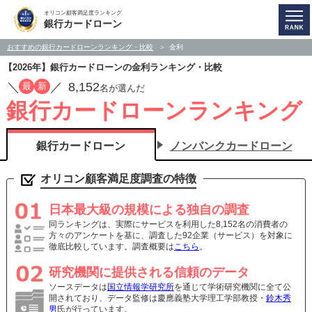
オリコン顧客満足度ランキング
銀行カードローン
おすすめの銀行カードローンランキング・比較
金利
【2026年】銀行カードローンの金利ランキング・比較
／
／
8,152
最
新
名が選んだ
銀行カードローンランキング
銀行カードローン
ノンバンクカードローン
オリコン顧客満足度調査の特徴
日本最大級の規模による独自の調査
同ランキングは、実際にサービスを利用した8,152名の消費者の
方々のアンケートを基に、調査した92企業（サービス）を対象に
徹底比較しています。調査概要は
こちら
。
研究機関に提供される信頼のデータ
ソースデータは
国立情報学研究所
を通じて学術研究機関に全て公
開されており、データ監修は慶應義塾大学理工学部教授・
鈴木秀
男
氏が行っています。