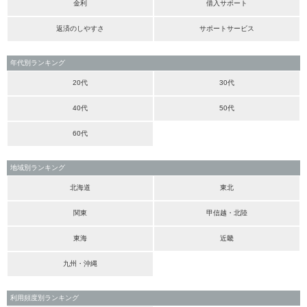
金利
借入サポート
返済のしやすさ
サポートサービス
年代別ランキング
20代
30代
40代
50代
60代
地域別ランキング
北海道
東北
関東
甲信越・北陸
東海
近畿
九州・沖縄
利用頻度別ランキング