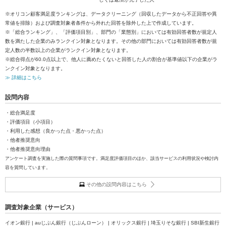
※オリコン顧客満足度ランキングは、データクリーニング（回収したデータから不正回答や異
常値を排除）および調査対象者条件から外れた回答を除外した上で作成しています。
※「総合ランキング」、「評価項目別」、部門の「業態別」においては有効回答者数が規定人
数を満たした企業のみランクイン対象となります。その他の部門においては有効回答者数が規
定人数の半数以上の企業がランクイン対象となります。
※総合得点が60.0点以上で、他人に薦めたくないと回答した人の割合が基準値以下の企業がラ
ンクイン対象となります。
≫ 詳細はこちら
設問内容
・総合満足度
・評価項目（小項目）
・利用した感想（良かった点・悪かった点）
・他者推奨意向
・他者推奨意向理由
アンケート調査を実施した際の質問事項です。満足度評価項目のほか、該当サービスの利用状況や検討内
容を質問しています。
その他の設問内容はこちら
調査対象企業（サービス）
イオン銀行 | auじぶん銀行（じぶんローン） | オリックス銀行 | 埼玉りそな銀行 | SBI新生銀行