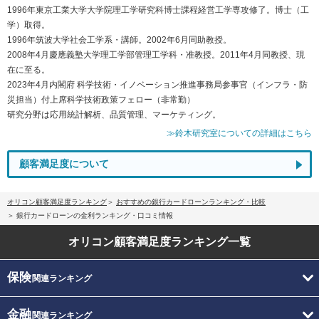
1996年東京工業大学大学院理工学研究科博士課程経営工学専攻修了。博士（工
学）取得。
1996年筑波大学社会工学系・講師。2002年6月同助教授。
2008年4月慶應義塾大学理工学部管理工学科・准教授。2011年4月同教授、現
在に至る。
2023年4月内閣府 科学技術・イノベーション推進事務局参事官（インフラ・防
災担当）付上席科学技術政策フェロー（非常勤）
研究分野は応用統計解析、品質管理、マーケティング。
≫鈴木研究室についての詳細はこちら
顧客満足度について
オリコン顧客満足度ランキング
おすすめの銀行カードローンランキング・比較
銀行カードローンの金利ランキング・口コミ情報
オリコン顧客満足度
ランキング一覧
保険
関連ランキング
金融
関連ランキング