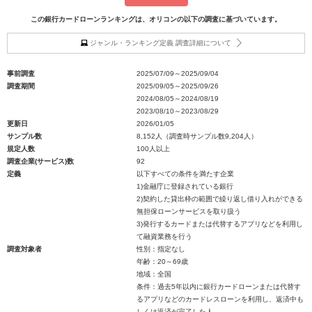
この銀行カードローンランキングは、オリコンの以下の調査に基づいています。
ジャンル・ランキング定義 調査詳細について
事前調査
2025/07/09～2025/09/04
調査期間
2025/09/05～2025/09/26
2024/08/05～2024/08/19
2023/08/10～2023/08/29
更新日
2026/01/05
サンプル数
8,152人（調査時サンプル数9,204人）
規定人数
100人以上
調査企業(サービス)数
92
定義
以下すべての条件を満たす企業
1)金融庁に登録されている銀行
2)契約した貸出枠の範囲で繰り返し借り入れができる
無担保ローンサービスを取り扱う
3)発行するカードまたは代替するアプリなどを利用し
て融資業務を行う
調査対象者
性別：指定なし
年齢：20～69歳
地域：全国
条件：過去5年以内に銀行カードローンまたは代替す
るアプリなどのカードレスローンを利用し、返済中も
しくは返済が完了した人