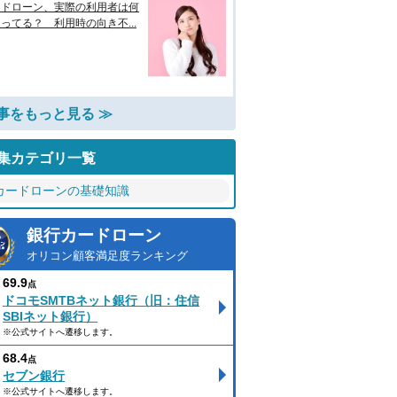
ードローン、実際の利用者は何
ってる？ 利用時の向き不...
事をもっと見る ≫
集カテゴリ一覧
カードローンの基礎知識
銀行カードローン
オリコン顧客満足度ランキング
69.9
点
ドコモSMTBネット銀行（旧：住信
SBIネット銀行）
※公式サイトへ遷移します。
68.4
点
セブン銀行
※公式サイトへ遷移します。