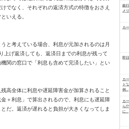
銀
だけでなく、それぞれの返済方式の特徴をおさえ
メ
ツといえる。
カ
うと考えている場合、利息が元加されるのは月
繰り上げ返済しても、返済日までの利息が残って
即
融機関の窓口で「利息も含めて完済したい」とい
カー
ト”
残高全体に利息や遅延障害金が加算されること
例...
元金＋利息」で算出されるので、利息にも遅延障
カ
ら!
ことだ。返済が遅れると負担が大きくなってしま
に...