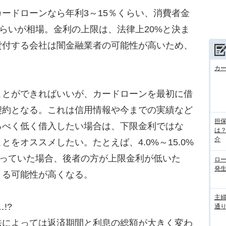
ードローンなら年利3～15％くらい、消費者金
くらいが相場。金利の上限は、法律上20%と決ま
貸付する会社は闇金融業者の可能性が高いため、
カ
とができればいいが、カードローンを最初に借
契約となる。これは信用情報や今までの実績など
担
るべく低く借入したい場合は、下限金利ではな
は
介
をオススメしたい。たとえば、4.0%～15.0%
利で迷っていた場合、後者の方が上限金利が低いた
ロ
発
きる可能性が高くなる。
主
!?
通
によっては返済期間と利息の総額が大きく変わ