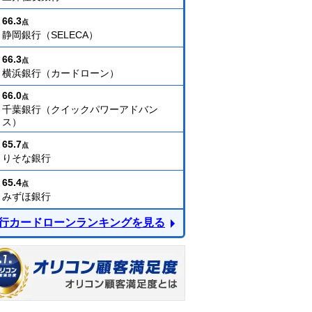
66.3
点
静岡銀行（SELECA）
66.3
点
横浜銀行（カードローン）
66.0
点
千葉銀行（クイックパワーアドバン
ス）
65.7
点
りそな銀行
65.4
点
みずほ銀行
行カードローンランキングを見る