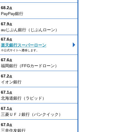
68.2
点
PayPay銀行
67.9
点
auじぶん銀行（じぶんローン）
67.6
点
楽天銀行スーパーローン
※公式サイトへ遷移します。
67.6
点
福岡銀行（FFGカードローン）
67.2
点
イオン銀行
67.1
点
北海道銀行（ラピッド）
67.1
点
三菱ＵＦＪ銀行（バンクイック）
67.0
点
三井住友銀行