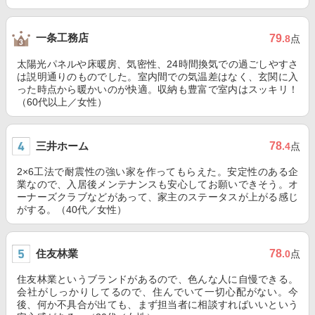
一条工務店
79
.8
点
太陽光パネルや床暖房、気密性、24時間換気での過ごしやすさ
は説明通りのものでした。室内間での気温差はなく、玄関に入
った時点から暖かいのが快適。収納も豊富で室内はスッキリ！
（60代以上／女性）
三井ホーム
78
.4
点
2×6工法で耐震性の強い家を作ってもらえた。安定性のある企
業なので、入居後メンテナンスも安心してお願いできそう。オ
ーナーズクラブなどがあって、家主のステータスが上がる感じ
がする。（40代／女性）
住友林業
78
.0
点
住友林業というブランドがあるので、色んな人に自慢できる。
会社がしっかりしてるので、住んでいて一切心配がない。今
後、何か不具合が出ても、まず担当者に相談すればいいという