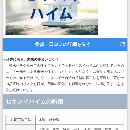
得点・口コミの詳細を見る
一歩先にある、未来の住まいづくり
積水化学グループの住宅ブランドであるセキスイハイムが目指しているの
は、
「一歩先にある未来の住まいづくり」。
ムリなく・ムダなく省エネルギ
ーで過ごせるだけでなく、エネルギー自給自足型の暮らしを実現し、万が一
の災害時のリスクも軽減。四季の変化にも影響されない、快適な住まいを提
供し続けています。
セキスイハイムの特徴
対応可能工法
木造、鉄骨造
北海道、青森、秋田、岩手、山形、宮城、福島、東