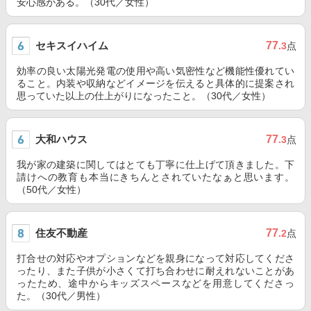
安心感がある。（30代／女性）
セキスイハイム
77
.3
点
効率の良い太陽光発電の使用や高い気密性など機能性優れてい
ること。内装や収納などイメージを伝えると具体的に提案され
思っていた以上の仕上がりになったこと。（30代／女性）
大和ハウス
77
.3
点
我が家の建築に関してはとても丁寧に仕上げて頂きました。下
請けへの教育も本当にきちんとされていたなぁと思います。
（50代／女性）
住友不動産
77
.2
点
打合せの対応やオプションなどを親身になって対応してくださ
ったり、また子供が小さくて打ち合わせに耐えれないことがあ
ったため、途中からキッズスペースなどを用意してくださっ
た。（30代／男性）