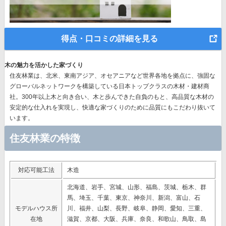
得点・口コミの詳細を見る
木の魅力を活かした家づくり
住友林業は、北米、東南アジア、オセアニアなど世界各地を拠点に、強固な
グローバルネットワークを構築している日本トップクラスの木材・建材商
社。300年以上木と向き合い、木と歩んできた自負のもと、高品質な木材の
安定的な仕入れを実現し、快適な家づくりのために品質にもこだわり抜いて
います。
住友林業の特徴
対応可能工法
木造
北海道、岩手、宮城、山形、福島、茨城、栃木、群
馬、埼玉、千葉、東京、神奈川、新潟、富山、石
モデルハウス所
川、福井、山梨、長野、岐阜、静岡、愛知、三重、
在地
滋賀、京都、大阪、兵庫、奈良、和歌山、鳥取、島