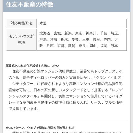
住友不動産の特徴
対応可能工法
木造
北海道、宮城、新潟、東京、神奈川、千葉、埼玉、
モデルハウス所
群馬、茨城、栃木、愛知、三重、岐阜、静岡、大
在地
阪、兵庫、京都、滋賀、奈良、岡山、福岡、熊本
高級感あふれる住宅設備や内装にしたい
住友不動産の分譲マンション供給戸数は、業界でもトップクラス。そ
のため、総合ディべロッパーの強みと実績を活かし、｢グランドヒルズ｣
「シティタワー」に代表されるような
高級マンション仕様の高品質住宅
設備
が可能に。日本の家の新しいスタンダードとして提案する「レジデ
ンシャルスタイル」を開発し、実際にマンションで使用している
ハイグ
レードな室内装を戸建住宅の標準仕様に採り入れ、リーズナブルな価格
で提供
しています。
全68パターン、ウェブで簡単に間取り例が見られる