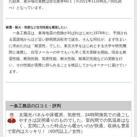
た結果、
展示場出展数は住宅業界No.1
（※2021年11月時点／同社調
べ）となっています。
耐震・耐火・気密など住宅性能を重視したい
一条工務店は、東海地震の危険が叫ばれはじめた1978年に、予測され
る震源地からほど近い静岡県浜松市で誕生。そんな同社が、まず住まい
に求めたのは「耐震性」でした。東京大学をはじめとする大学や研究機
関と連携し、住宅メーカーの中でもいち早く実大実験を開始。現在も耐
震性能、断熱性能、気密性能、耐火性能、耐風圧性能などの実験を行
い、その性能が実際に得られることを検証してからオーナーに届けてい
ます。
一条工務店の口コミ・評判
太陽光パネルや床暖房、気密性、24時間換気での過ごし
やすさは説明通りのものでした。室内間での気温差はな
く、玄関に入った時点から暖かいのが快適。収納も豊富
で室内はスッキリ！（60代以上／女性）