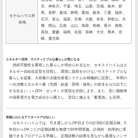
京、神奈川、千葉、埼玉、山梨、茨城、栃木、群
馬、長野、新潟、静岡、愛知、岐阜、三重、福井、
モデルハウス所
石川、富山、滋賀、京都、大阪、奈良、和歌山、兵
在地
庫、岡山、広島、山口、鳥取、島根、香川、徳島、
高知、愛媛、福岡、佐賀、長崎、大分、熊本、宮
崎、鹿児島
エネルギー活用、サスティナブルな暮らしが気になる
持続可能性を重視した暮らしが求められるなか、セキスイハイムはエ
ネルギー自給自足型を目指し、環境に負荷をかけないサスティナブルな
暮らしを提案。大容量の太陽光発電システムを積極的に設置し、
年間の
一次消費エネルギー量（空調・給湯・照明・換気）の収支をゼロ以下に
する
住まい（＝ZEH：ゼッチ）の実現を目指します。また、安い価格帯
の深夜電力を電力会社から購入し、翌日に備える
「蓄電池」
も活用。
長期にわたるアフターケアがほしい
セキスイハイムでは、
引き渡しから2年目までの計3回
の定期点検、
5
年目から5年ごとの
定期診断を
無償で60年間
実施。計画的・効率的に実
施できるプログラムを準備し、定期診断の結果を見ながら最適なメンテ