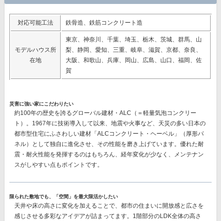
対応可能工法
鉄骨造、鉄筋コンクリート造
東京、神奈川、千葉、埼玉、栃木、茨城、群馬、山
モデルハウス所
梨、静岡、愛知、三重、岐阜、滋賀、京都、奈良、
在地
大阪、和歌山、兵庫、岡山、広島、山口、福岡、佐
賀
災害に強い家にこだわりたい
約100年の歴史を誇るグローバル建材・ALC（＝軽量気泡コンクリー
ト）。1967年に技術導入して以来、地震や火事など、天災の多い日本の
都市型住宅にふさわしい建材
「ALCコンクリート・ヘーベル」（厚形パ
ネル）
として独自に進化させ、その性能を磨き上げています。優れた耐
震・耐火性能を発揮するのはもちろん、経年変化が少なく、メンテナン
スがしやすい点もポイントです。
限られた敷地でも、「空間」を最大限活かしたい
天井や床の高さに変化を加えることで、都市の住まいに開放感と広さを
感じさせる多彩なアイデアが詰まってます。1階部分のLDK全体の高さ