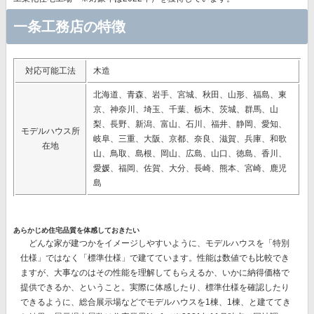
一条工務店の特徴
対応可能工法
木造
北海道、青森、岩手、宮城、秋田、山形、福島、東
京、神奈川、埼玉、千葉、栃木、茨城、群馬、山
梨、長野、新潟、富山、石川、福井、静岡、愛知、
モデルハウス所
岐阜、三重、大阪、京都、奈良、滋賀、兵庫、和歌
在地
山、鳥取、島根、岡山、広島、山口、徳島、香川、
愛媛、福岡、佐賀、大分、長崎、熊本、宮崎、鹿児
島
あらかじめ住宅品質を体感しておきたい
どんな家が建つかをイメージしやすいように、モデルハウスを「特別
仕様」ではなく「標準仕様」で建てています。性能は数値でも比較でき
ますが、大事なのはその性能を理解してもらえるか、いかに納得価格で
提供できるか、ということ。実際に体感したり、標準仕様を確認したり
できるように、総合展示場などでモデルハウスを1棟、1棟、と建ててき