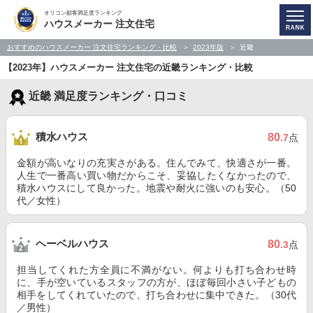
オリコン顧客満足度ランキング
ハウスメーカー 注文住宅
おすすめのハウスメーカー 注文住宅ランキング・比較
2023年版
近畿
【2023年】ハウスメーカー 注文住宅の近畿ランキング・比較
近畿 満足度ランキング・口コミ
積水ハウス
80
.7
点
金額が高いなりの充実さがある。住んでみて、快適さが一番。
人生で一番高い買い物だからこそ、妥協したくなかったので、
積水ハウスにして良かった。地震や耐火に強いのも安心。（50
代／女性）
ヘーベルハウス
80
.3
点
担当してくれた方全員に不満がない。何よりも打ち合わせ時
に、手が空いているスタッフの方が、ほぼ毎回小さい子どもの
相手をしてくれていたので、打ち合わせに集中できた。（30代
／男性）