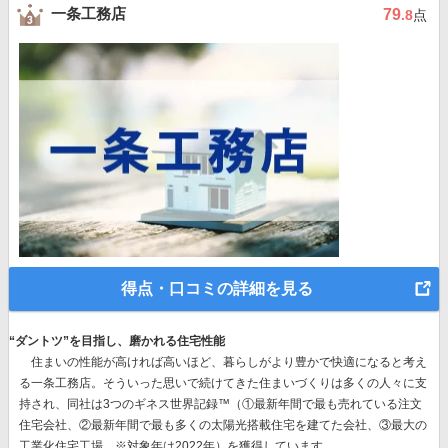
一条工務店
79
.8
点
得点・口コミの詳細を見る
“ダントツ”を目指し、磨かれる住宅性能
住まいの性能が高ければ高いほど、暮らしがより豊かで快適になると考え
る一条工務店。そういった思いで続けてきた住まいづくりは多くの人々に支
持され、同社は
3つのギネス世界記録™（①最新年間で最も売れている注文
住宅会社、②最新年間で最も多くの太陽光搭載住宅を建てた会社、③最大の
工業化住宅工場 ※対象年は2022年）を獲得
しています。