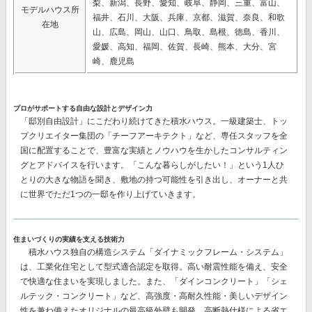
梨、新潟、長野、愛知、岐阜、静岡、三重、富山、
モデルハウス所
福井、石川、大阪、兵庫、京都、滋賀、奈良、和歌
在地
山、広島、岡山、山口、鳥取、島根、徳島、香川、
愛媛、高知、福岡、佐賀、長崎、熊本、大分、宮
崎、鹿児島
プロがサポートする自由な設計とデザイン力
「邸別自由設計」
にこだわり続けてきた積水ハウス。一級建築士、トッ
プクリエイター集団の
「チーフアーキテクト」
など、専任スタッフを全
国に配置することで、豊富な実績とノウハウを生かしたコンサルティン
グとアドバイスを行います。「こんな暮らしがしたい！」という1人ひ
とりの大きな物語を聞き、敷地の持つ可能性を引き出し、オーナーと共
に世界でただ1つの一邸を作り上げていきます。
住まいづくりの実績を支える技術力
積水ハウス独自の構造システム
「ダイナミックフレーム・システム」
は、工業化住宅として型式適合認定を取得。高い耐震性能を備え、安全
で快適な住まいを実現しました。また、
「ダインコンクリート」「シェ
ルテック・コンクリート」
など、高強度・高耐久性能・美しいデザイン
性を兼ね備えたオリジナルの最高級外壁も開発。高断熱仕様による省エ