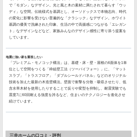
で「モダン」なデザイン。光と風と木の素材に満たされて暮らす「ウッ
ディ」な空間。伝統様式を基調とし、オーソドックスで本物志向、時代
の変化に影響を受けない普遍的な「クラシック」なデザイン。ホワイト
基調の優美で洗練された印象、生活の中で高揚感につながる「エレガン
ト」なデザインなどなど、
家族みんなのデザイン感性に寄り添う提案
を
しています。
地震に強い家を重視したい
「プレミアム・モノコック構法」
は、基礎・床・壁・屋根の6面体を1単
位として空間をつくる「枠組壁工法（ツーバイフォー）」に、「マット
スラブ」「トラスフロア」「ダブルシールドパネル」などのオリジナル
技術を加えた最新の木造壁構法。壁面で衝撃を分散・吸収させたり、低
含水率木材を使用したりすることで反りや変型を抑制し、耐震実験でも
震度7に60回耐える強度を誇る
など、住まいのテクノロジーを進化させ
続けています。
三井ホームの口コミ・評判