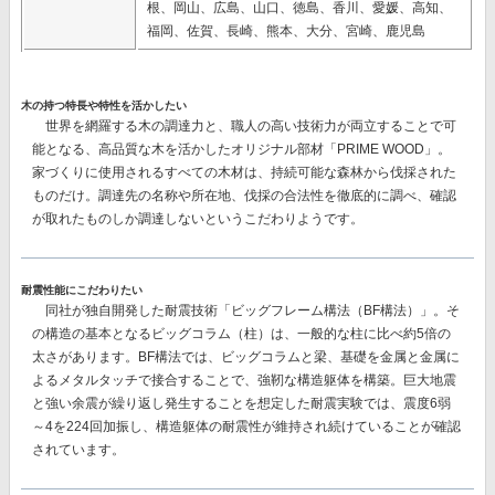
根、岡山、広島、山口、徳島、香川、愛媛、高知、
福岡、佐賀、長崎、熊本、大分、宮崎、鹿児島
木の持つ特長や特性を活かしたい
世界を網羅する木の調達力と、職人の高い技術力が両立することで可
能となる、高品質な木を活かしたオリジナル部材
「PRIME WOOD」。
家づくりに使用されるすべての木材は、持続可能な森林から伐採された
ものだけ。調達先の名称や所在地、伐採の合法性を徹底的に調べ、確認
が取れたものしか調達しないというこだわりようです。
耐震性能にこだわりたい
同社が独自開発した耐震技術
「ビッグフレーム構法（BF構法）」。
そ
の構造の基本となるビッグコラム（柱）は、一般的な柱に比べ約5倍の
太さがあります。BF構法では、ビッグコラムと梁、基礎を金属と金属に
よるメタルタッチで接合することで、強靭な構造躯体を構築。巨大地震
と強い余震が繰り返し発生することを想定した耐震実験では、
震度6弱
～4を224回加振し、構造躯体の耐震性が維持
され続けていることが確認
されています。