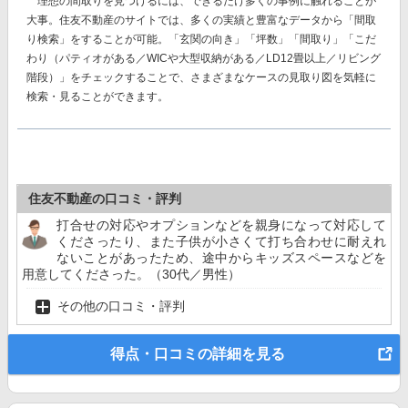
理想の間取りを見つけるには、できるだけ多くの事例に触れることが
大事。住友不動産のサイトでは、多くの実績と豊富なデータから
「間取
り検索」
をすることが可能。「玄関の向き」「坪数」「間取り」「こだ
わり（パティオがある／WICや大型収納がある／LD12畳以上／リビング
階段）」をチェックすることで、さまざまなケースの見取り図を気軽に
検索・見ることができます。
住友不動産の口コミ・評判
打合せの対応やオプションなどを親身になって対応して
くださったり、また子供が小さくて打ち合わせに耐えれ
ないことがあったため、途中からキッズスペースなどを
用意してくださった。（30代／男性）
その他の口コミ・評判
得点・口コミの詳細を見る