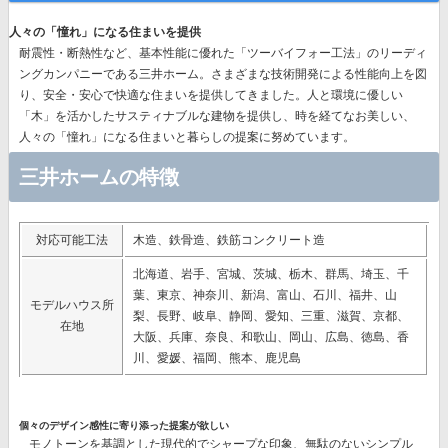
人々の「憧れ」になる住まいを提供
耐震性・断熱性など、基本性能に優れた
「ツーバイフォー工法」のリーディ
ングカンパニー
である三井ホーム。さまざまな技術開発による性能向上を図
り、安全・安心で快適な住まいを提供してきました。人と環境に優しい
「木」を活かしたサスティナブルな建物を提供し、時を経てなお美しい、
人々の「憧れ」になる住まいと暮らしの提案に努めています。
三井ホームの特徴
対応可能工法
木造、鉄骨造、鉄筋コンクリート造
北海道、岩手、宮城、茨城、栃木、群馬、埼玉、千
葉、東京、神奈川、新潟、富山、石川、福井、山
モデルハウス所
梨、長野、岐阜、静岡、愛知、三重、滋賀、京都、
在地
大阪、兵庫、奈良、和歌山、岡山、広島、徳島、香
川、愛媛、福岡、熊本、鹿児島
個々のデザイン感性に寄り添った提案が欲しい
モノトーンを基調とした現代的でシャープな印象、無駄のないシンプル