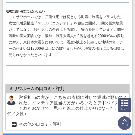
地震に強い家にこだわりたい
ミサワホームでは、戸建住宅では初となる耐震に制震をプラスした、
次世代耐震構造「MGEO（エムジオ）」を独自に開発。
1回の巨大地震
だけではなく、繰り返しの余震にも考慮し、安心を届けています。開発
当時の実大実験では、阪神・淡路大震災の2倍を超える2000ガルの振動
に耐え、東日本大震災においては、震度6以上を記録した地域のオーナ
ーの住まいは12000棟以上にのぼりましたが、地震の揺れによる倒壊は
見られなかったといいます。
ミサワホームの口コミ・評判
営業担当の方が、こちらの依頼に対して迅速に動いてく
れた。インテリア担当の方がいろいろとアドバイスして
くれたおかけで、思った以上の仕上がりになった。（40
もくじ
代／女性）
その他の口コミ・評判
Top