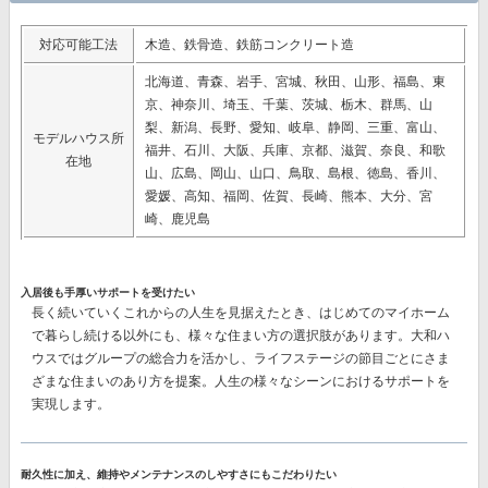
対応可能工法
木造、鉄骨造、鉄筋コンクリート造
北海道、青森、岩手、宮城、秋田、山形、福島、東
京、神奈川、埼玉、千葉、茨城、栃木、群馬、山
梨、新潟、長野、愛知、岐阜、静岡、三重、富山、
モデルハウス所
福井、石川、大阪、兵庫、京都、滋賀、奈良、和歌
在地
山、広島、岡山、山口、鳥取、島根、徳島、香川、
愛媛、高知、福岡、佐賀、長崎、熊本、大分、宮
崎、鹿児島
入居後も手厚いサポートを受けたい
長く続いていくこれからの人生を見据えたとき、はじめてのマイホーム
で暮らし続ける以外にも、様々な住まい方の選択肢があります。大和ハ
ウスではグループの総合力を活かし、ライフステージの節目ごとにさま
ざまな住まいのあり方を提案。人生の様々なシーンにおけるサポートを
実現します。
耐久性に加え、維持やメンテナンスのしやすさにもこだわりたい