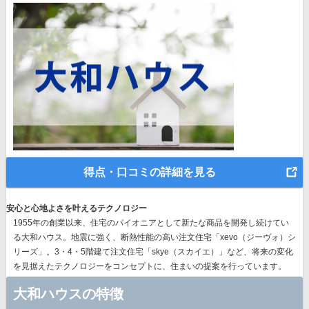
得点・口コミの詳細を見る
安心と心地よさを叶えるテクノロジー
1955年の創業以来、
住宅のパイオニア
として新たな商品を開発し続けてい
る大和ハウス。地震に強く、断熱性能の高い注文住宅「xevo（ジーヴォ）シ
リーズ」。3・4・5階建て注文住宅「skye（スカイエ）」など、
将来の変化
を見据えたテクノロジー
をコンセプトに、住まいの提案を行っています。
大和ハウスの特徴