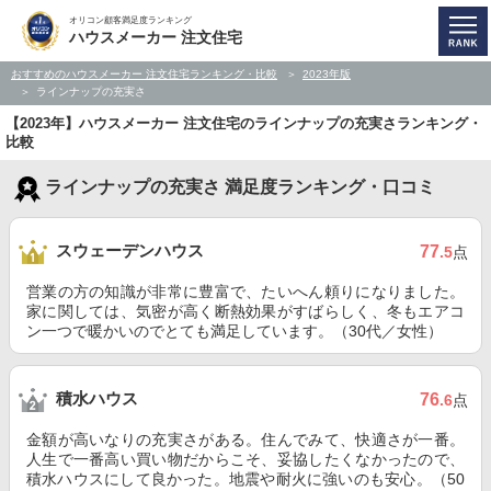
オリコン顧客満足度ランキング
ハウスメーカー 注文住宅
おすすめのハウスメーカー 注文住宅ランキング・比較
2023年版
ラインナップの充実さ
【2023年】ハウスメーカー 注文住宅のラインナップの充実さランキング・
比較
ラインナップの充実さ 満足度ランキング・口コミ
スウェーデンハウス
77
.5
点
営業の方の知識が非常に豊富で、たいへん頼りになりました。
家に関しては、気密が高く断熱効果がすばらしく、冬もエアコ
ン一つで暖かいのでとても満足しています。（30代／女性）
積水ハウス
76
.6
点
金額が高いなりの充実さがある。住んでみて、快適さが一番。
人生で一番高い買い物だからこそ、妥協したくなかったので、
積水ハウスにして良かった。地震や耐火に強いのも安心。（50