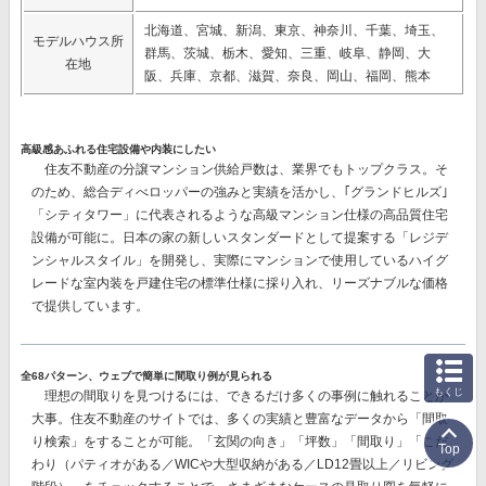
北海道、宮城、新潟、東京、神奈川、千葉、埼玉、
モデルハウス所
群馬、茨城、栃木、愛知、三重、岐阜、静岡、大
在地
阪、兵庫、京都、滋賀、奈良、岡山、福岡、熊本
高級感あふれる住宅設備や内装にしたい
住友不動産の分譲マンション供給戸数は、業界でもトップクラス。そ
のため、総合ディべロッパーの強みと実績を活かし、｢グランドヒルズ｣
「シティタワー」に代表されるような
高級マンション仕様の高品質住宅
設備
が可能に。日本の家の新しいスタンダードとして提案する「レジデ
ンシャルスタイル」を開発し、実際にマンションで使用している
ハイグ
レードな室内装を戸建住宅の標準仕様に採り入れ、リーズナブルな価格
で提供
しています。
全68パターン、ウェブで簡単に間取り例が見られる
もくじ
理想の間取りを見つけるには、できるだけ多くの事例に触れることが
大事。住友不動産のサイトでは、多くの実績と豊富なデータから
「間取
り検索」
をすることが可能。「玄関の向き」「坪数」「間取り」「こだ
Top
わり（パティオがある／WICや大型収納がある／LD12畳以上／リビング