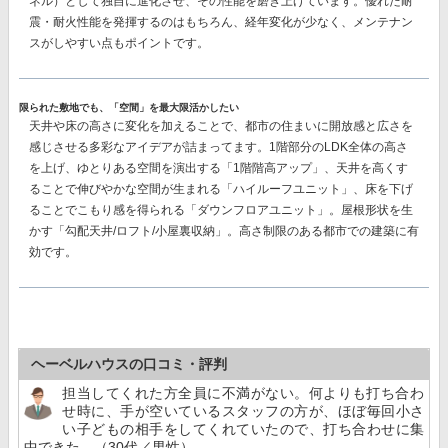
ネル）
として独自に進化させ、その性能を磨き上げています。優れた耐
震・耐火性能を発揮するのはもちろん、経年変化が少なく、メンテナン
スがしやすい点もポイントです。
限られた敷地でも、「空間」を最大限活かしたい
天井や床の高さに変化を加えることで、都市の住まいに開放感と広さを
感じさせる多彩なアイデアが詰まってます。1階部分のLDK全体の高さ
を上げ、ゆとりある空間を演出する「1階階高アップ」、天井を高くす
ることで伸びやかな空間が生まれる「ハイルーフユニット」、床を下げ
ることでこもり感を得られる「ダウンフロアユニット」。屋根形状を生
かす「勾配天井/ロフト/小屋裏収納」。高さ制限のある都市での建築に有
効です。
ヘーベルハウスの口コミ・評判
担当してくれた方全員に不満がない。何よりも打ち合わ
せ時に、手が空いているスタッフの方が、ほぼ毎回小さ
い子どもの相手をしてくれていたので、打ち合わせに集
中できた。（30代／男性）