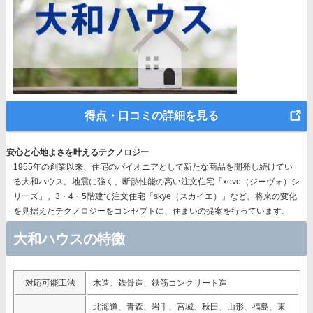
得点・口コミの詳細を見る
安心と心地よさを叶えるテクノロジー
1955年の創業以来、
住宅のパイオニア
として新たな商品を開発し続けてい
る大和ハウス。地震に強く、断熱性能の高い注文住宅「xevo（ジーヴォ）シ
リーズ」。3・4・5階建て注文住宅「skye（スカイエ）」など、
将来の変化
を見据えたテクノロジー
をコンセプトに、住まいの提案を行っています。
大和ハウスの特徴
対応可能工法
木造、鉄骨造、鉄筋コンクリート造
北海道、青森、岩手、宮城、秋田、山形、福島、東