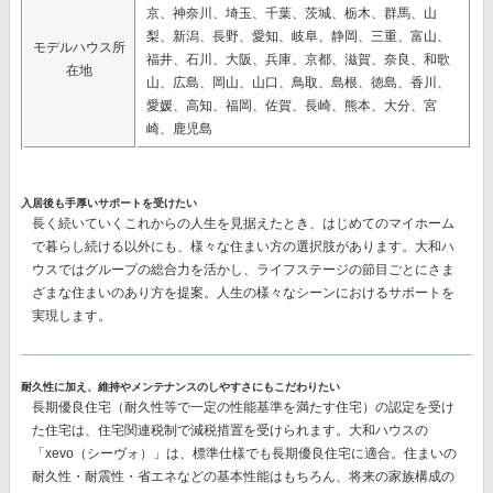
京、神奈川、埼玉、千葉、茨城、栃木、群馬、山
梨、新潟、長野、愛知、岐阜、静岡、三重、富山、
モデルハウス所
福井、石川、大阪、兵庫、京都、滋賀、奈良、和歌
在地
山、広島、岡山、山口、鳥取、島根、徳島、香川、
愛媛、高知、福岡、佐賀、長崎、熊本、大分、宮
崎、鹿児島
入居後も手厚いサポートを受けたい
長く続いていくこれからの人生を見据えたとき、はじめてのマイホーム
で暮らし続ける以外にも、様々な住まい方の選択肢があります。大和ハ
ウスではグループの総合力を活かし、ライフステージの節目ごとにさま
ざまな住まいのあり方を提案。人生の様々なシーンにおけるサポートを
実現します。
耐久性に加え、維持やメンテナンスのしやすさにもこだわりたい
長期優良住宅（耐久性等で一定の性能基準を満たす住宅）の認定を受け
た住宅は、住宅関連税制で減税措置を受けられます。大和ハウスの
「xevo（シーヴォ）」は、標準仕様でも長期優良住宅に適合。住まいの
耐久性・耐震性・省エネなどの基本性能はもちろん、将来の家族構成の