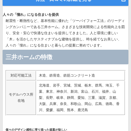
人々の「憧れ」になる住まいを提供
耐震性・断熱性など、基本性能に優れた
「ツーバイフォー工法」のリーディ
ングカンパニー
である三井ホーム。さまざまな技術開発による性能向上を図
り、安全・安心で快適な住まいを提供してきました。人と環境に優しい
「木」を活かしたサスティナブルな建物を提供し、時を経てなお美しい、
人々の「憧れ」になる住まいと暮らしの提案に努めています。
三井ホームの特徴
対応可能工法
木造、鉄骨造、鉄筋コンクリート造
北海道、岩手、宮城、茨城、栃木、群馬、埼玉、千
葉、東京、神奈川、新潟、富山、石川、福井、山
モデルハウス所
梨、長野、岐阜、静岡、愛知、三重、滋賀、京都、
在地
大阪、兵庫、奈良、和歌山、岡山、広島、徳島、香
川、愛媛、福岡、熊本、鹿児島
個々のデザイン感性に寄り添った提案が欲しい