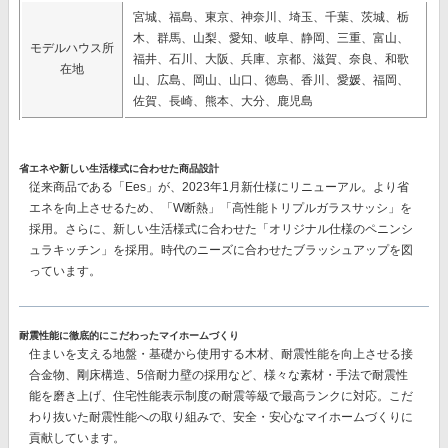
宮城、福島、東京、神奈川、埼玉、千葉、茨城、栃
木、群馬、山梨、愛知、岐阜、静岡、三重、富山、
モデルハウス所
福井、石川、大阪、兵庫、京都、滋賀、奈良、和歌
在地
山、広島、岡山、山口、徳島、香川、愛媛、福岡、
佐賀、長崎、熊本、大分、鹿児島
省エネや新しい生活様式に合わせた商品設計
従来商品である「Ees」が、2023年1月新仕様にリニューアル。より省
エネを向上させるため、「W断熱」「高性能トリプルガラスサッシ」を
採用。さらに、新しい生活様式に合わせた「オリジナル仕様のペニンシ
ュラキッチン」を採用。時代のニーズに合わせたブラッシュアップを図
っています。
耐震性能に徹底的にこだわったマイホームづくり
住まいを支える地盤・基礎から使用する木材、耐震性能を向上させる接
合金物、剛床構造、5倍耐力壁の採用など、様々な素材・手法で耐震性
能を磨き上げ、住宅性能表示制度の耐震等級で最高ランクに対応。こだ
わり抜いた耐震性能への取り組みで、安全・安心なマイホームづくりに
貢献しています。