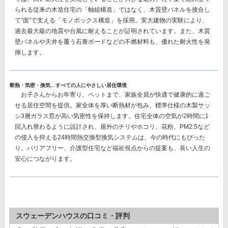
られる従来の木造住宅の「軸組構造」ではなく、
木質壁パネルを接合し
て“面”で支える「モノボックス構造」を採用。
実大建物の実験により、
過去最大級の地震や台風に耐えることが証明されています。また、木質
壁パネルや天井を覆う石膏ボードなどの不燃材料も、優れた耐火性を発
揮します。
断熱・気密・換気…すべての人にやさしい居住環境
お子さんからお年寄り、ペットまで、家族全員が快適で健康的に過ご
せる居住空間を提供。家全体を厚い断熱材が包み、
標準仕様の木製サッ
シ3層ガラス窓が高い気密性を保持
します。住宅全体の空気が2時間に1
回入れ替わるように設計され、屋外のチリやホコリ、花粉、PM2.5など
の侵入を抑える
24時間熱交換型換気システム
は、今の時代にもぴった
り。バリアフリー、介護型住宅など福祉視点からの提案も、長い人生の
安心につながります。
スウェーデンハウスの口コミ・評判