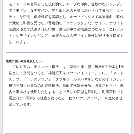
モノトーンを基調とした現代的でシャープな印象、無駄のないシンプル
で「モダン」なデザイン。光と風と木の素材に満たされて暮らす「ウッ
ディ」な空間。伝統様式を基調とし、オーソドックスで本物志向、時代
の変化に影響を受けない普遍的な「クラシック」なデザイン。ホワイト
基調の優美で洗練された印象、生活の中で高揚感につながる「エレガン
ト」なデザインなどなど、
家族みんなのデザイン感性に寄り添う提案
を
しています。
地震に強い家を重視したい
「プレミアム・モノコック構法」
は、基礎・床・壁・屋根の6面体を1単
位として空間をつくる「枠組壁工法（ツーバイフォー）」に、「マット
スラブ」「トラスフロア」「ダブルシールドパネル」などのオリジナル
技術を加えた最新の木造壁構法。壁面で衝撃を分散・吸収させたり、低
含水率木材を使用したりすることで反りや変型を抑制し、耐震実験でも
震度7に60回耐える強度を誇る
など、住まいのテクノロジーを進化させ
続けています。