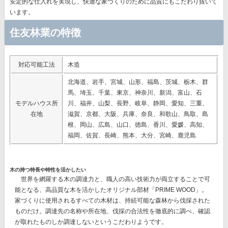
安定的な仕入れを実現し、快適な家づくりのために品質にもこだわり抜いて
います。
住友林業の特徴
対応可能工法
木造
北海道、岩手、宮城、山形、福島、茨城、栃木、群
馬、埼玉、千葉、東京、神奈川、新潟、富山、石
モデルハウス所
川、福井、山梨、長野、岐阜、静岡、愛知、三重、
在地
滋賀、京都、大阪、兵庫、奈良、和歌山、鳥取、島
根、岡山、広島、山口、徳島、香川、愛媛、高知、
福岡、佐賀、長崎、熊本、大分、宮崎、鹿児島
木の持つ特長や特性を活かしたい
世界を網羅する木の調達力と、職人の高い技術力が両立することで可
能となる、高品質な木を活かしたオリジナル部材
「PRIME WOOD」。
家づくりに使用されるすべての木材は、持続可能な森林から伐採された
ものだけ。調達先の名称や所在地、伐採の合法性を徹底的に調べ、確認
が取れたものしか調達しないというこだわりようです。