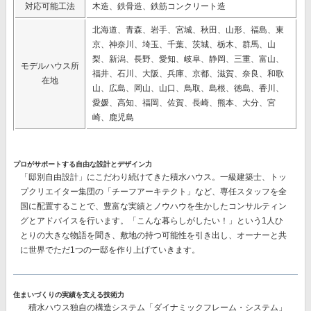
対応可能工法
木造、鉄骨造、鉄筋コンクリート造
北海道、青森、岩手、宮城、秋田、山形、福島、東
京、神奈川、埼玉、千葉、茨城、栃木、群馬、山
梨、新潟、長野、愛知、岐阜、静岡、三重、富山、
モデルハウス所
福井、石川、大阪、兵庫、京都、滋賀、奈良、和歌
在地
山、広島、岡山、山口、鳥取、島根、徳島、香川、
愛媛、高知、福岡、佐賀、長崎、熊本、大分、宮
崎、鹿児島
プロがサポートする自由な設計とデザイン力
「邸別自由設計」
にこだわり続けてきた積水ハウス。一級建築士、トッ
プクリエイター集団の
「チーフアーキテクト」
など、専任スタッフを全
国に配置することで、豊富な実績とノウハウを生かしたコンサルティン
グとアドバイスを行います。「こんな暮らしがしたい！」という1人ひ
とりの大きな物語を聞き、敷地の持つ可能性を引き出し、オーナーと共
に世界でただ1つの一邸を作り上げていきます。
住まいづくりの実績を支える技術力
積水ハウス独自の構造システム
「ダイナミックフレーム・システム」