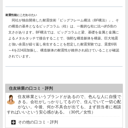
耐震性能にこだわりたい
同社が独自開発した耐震技術
「ビッグフレーム構法（BF構法）」。
そ
の構造の基本となるビッグコラム（柱）は、一般的な柱に比べ約5倍の
太さがあります。BF構法では、ビッグコラムと梁、基礎を金属と金属に
よるメタルタッチで接合することで、強靭な構造躯体を構築。巨大地震
と強い余震が繰り返し発生することを想定した耐震実験では、
震度6弱
～4を224回加振し、構造躯体の耐震性が維持
され続けていることが確認
されています。
住友林業の口コミ・評判
住友林業というブランドがあるので、色んな人に自慢で
きる。会社がしっかりしてるので、住んでいて一切心配
がない。今後、何か不具合が出ても、まず担当者に相談
すればいいという安心感がある。（30代／女性）
その他の口コミ・評判