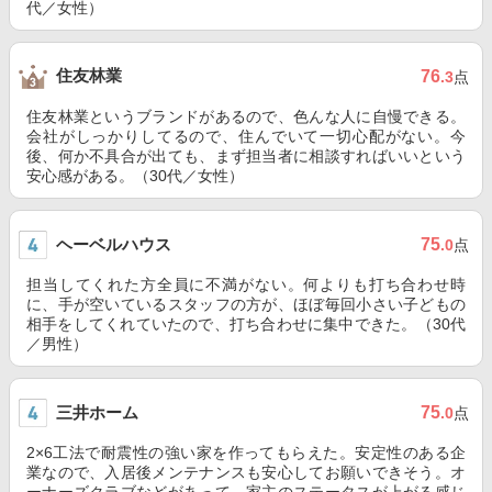
代／女性）
住友林業
76
.3
点
住友林業というブランドがあるので、色んな人に自慢できる。
会社がしっかりしてるので、住んでいて一切心配がない。今
後、何か不具合が出ても、まず担当者に相談すればいいという
安心感がある。（30代／女性）
ヘーベルハウス
75
.0
点
担当してくれた方全員に不満がない。何よりも打ち合わせ時
に、手が空いているスタッフの方が、ほぼ毎回小さい子どもの
相手をしてくれていたので、打ち合わせに集中できた。（30代
／男性）
三井ホーム
75
.0
点
2×6工法で耐震性の強い家を作ってもらえた。安定性のある企
業なので、入居後メンテナンスも安心してお願いできそう。オ