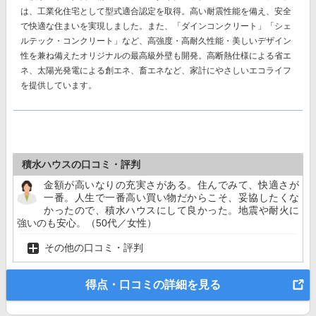
は、工業化住宅として型式適合認定を取得。高い耐震性能を備え、安全
で快適な住まいを実現しました。また、
「ダインコンクリート」「シェ
ルテック・コンクリート」
など、高強度・高耐久性能・美しいデザイン
性を兼ね備えたオリジナルの最高級外壁も開発。高断熱仕様による省エ
ネ、太陽光発電による創エネ、畜エネなど、家計にやさしいエコライフ
を提供しています。
積水ハウスの口コミ・評判
金額が高いなりの充実さがある。住んでみて、快適さが
一番。人生で一番高い買い物だからこそ、妥協したくな
かったので、積水ハウスにして良かった。地震や耐火に
強いのも安心。（50代／女性）
その他の口コミ・評判
得点・口コミの詳細を見る