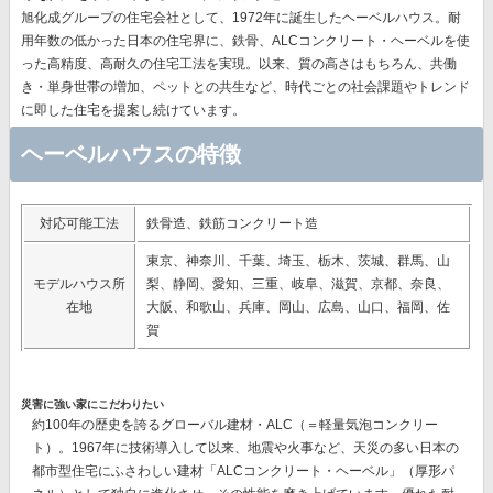
旭化成グループの住宅会社として、1972年に誕生したヘーベルハウス。耐
用年数の低かった日本の住宅界に、鉄骨、ALCコンクリート・ヘーベルを使
った高精度、高耐久の住宅工法を実現。以来、質の高さはもちろん、共働
き・単身世帯の増加、ペットとの共生など、時代ごとの社会課題やトレンド
に即した住宅を提案し続けています。
ヘーベルハウスの特徴
対応可能工法
鉄骨造、鉄筋コンクリート造
東京、神奈川、千葉、埼玉、栃木、茨城、群馬、山
モデルハウス所
梨、静岡、愛知、三重、岐阜、滋賀、京都、奈良、
在地
大阪、和歌山、兵庫、岡山、広島、山口、福岡、佐
賀
災害に強い家にこだわりたい
約100年の歴史を誇るグローバル建材・ALC（＝軽量気泡コンクリー
ト）。1967年に技術導入して以来、地震や火事など、天災の多い日本の
都市型住宅にふさわしい建材
「ALCコンクリート・ヘーベル」（厚形パ