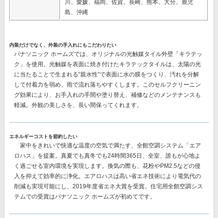
川、愛媛、福岡、佐賀、長崎、熊本、大分、鹿児
島、沖縄
内装だけでなく、外装の手入れにもこだわりたい
パナソニック ホームズでは、オリジナルの
光触媒タイル外壁「キラテッ
ク」
を使用。光触媒を表面に焼き付けたキラテックタイルは、太陽の光
に当たることで生まれる“親水性”で表面に水の膜をつくり、汚れを分解
して付着力を弱め、雨で流れ落ちやすくします。このセルフクリーニン
グ効果により、
お手入れの手間や塗り替え、補修などのメンテナンスも
軽減。
外観の美しさを、長い間保ってくれます。
エネルギーコストを節約したい
家中をきれいで快適な温度の空気で満たす、
全館空調システム「エア
ロハス」
を提案。真夏でも真冬でも24時間365日、全室、誰もが心地よ
く過ごせる室内環境を実現します。換気の際も、花粉やPM2.5などの侵
入を抑えて効率的に浄化。エアロハスは高い省エネ技術により電気代の
削減も実現可能にし、
2019年度省エネ大賞を受賞。
住宅用全館空調シス
テムでの受賞はパナソニック ホームズが初めてです。