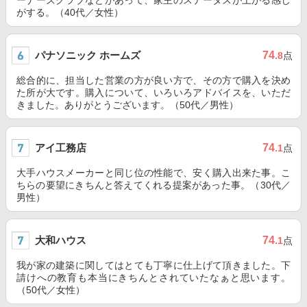
ーナーズクラブなどがあって、家主のステータスが上がる感じ
がする。（40代／女性）
パナソニック ホームズ
74
.8
点
総合的に、担当した営業の方が良い方で、その方で購入を決め
た所が大です。購入について、いろいろアドバイスを、いただ
きました。ありがとうございます。（50代／男性）
アイ工務店
74
.1
点
大手ハウスメーカーと同じ位の性能で、安く購入出来た事。こ
ちらの要望にきちんと答えてくれる提案があった事。（30代／
男性）
大和ハウス
74
.1
点
我が家の建築に関してはとても丁寧に仕上げて頂きました。下
請けへの教育も本当にきちんとされていたなぁと思います。
（50代／女性）