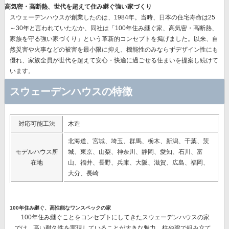
高気密・高断熱、世代を超えて住み継ぐ強い家づくり
スウェーデンハウスが創業したのは、1984年。当時、日本の住宅寿命は25
～30年と言われていたなか、同社は
「100年住み継ぐ家、高気密・高断熱、
家族を守る強い家づくり」
という革新的コンセプトを掲げました。以来、自
然災害や火事などの被害を最小限に抑え、機能性のみならずデザイン性にも
優れ、
家族全員が世代を超えて安心・快適に過ごせる住まいを提案
し続けて
います。
スウェーデンハウスの特徴
対応可能工法
木造
北海道、宮城、埼玉、群馬、栃木、新潟、千葉、茨
モデルハウス所
城、東京、山梨、神奈川、静岡、愛知、石川、富
在地
山、福井、長野、兵庫、大阪、滋賀、広島、福岡、
大分、長崎
100年住み継ぐ、高性能なワンスペックの家
100年住み継ぐことをコンセプトにしてきたスウェーデンハウスの家
では、
高い耐久性を実現
していることが大きな魅力。柱や梁で組み立て