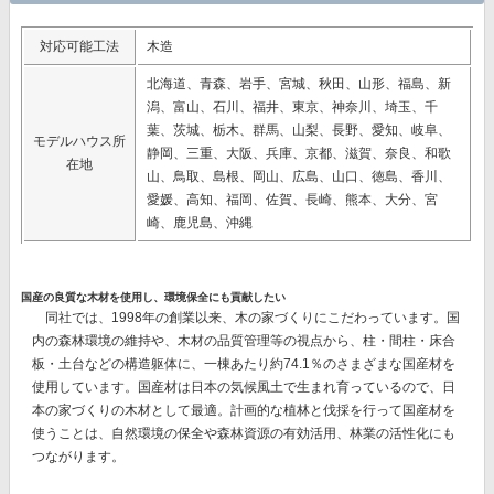
対応可能工法
木造
北海道、青森、岩手、宮城、秋田、山形、福島、新
潟、富山、石川、福井、東京、神奈川、埼玉、千
葉、茨城、栃木、群馬、山梨、長野、愛知、岐阜、
モデルハウス所
静岡、三重、大阪、兵庫、京都、滋賀、奈良、和歌
在地
山、鳥取、島根、岡山、広島、山口、徳島、香川、
愛媛、高知、福岡、佐賀、長崎、熊本、大分、宮
崎、鹿児島、沖縄
国産の良質な木材を使用し、環境保全にも貢献したい
同社では、1998年の創業以来、木の家づくりにこだわっています。国
内の森林環境の維持や、木材の品質管理等の視点から、柱・間柱・床合
板・土台などの構造躯体に、一棟あたり約74.1％のさまざまな国産材を
使用しています。国産材は日本の気候風土で生まれ育っているので、日
本の家づくりの木材として最適。
計画的な植林と伐採を行って国産材を
使うことは、自然環境の保全や森林資源の有効活用、林業の活性化
にも
つながります。