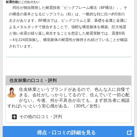
耐震性能にこだわりたい
同社が独自開発した耐震技術
「ビッグフレーム構法（BF構法）」。
そ
の構造の基本となるビッグコラム（柱）は、一般的な柱に比べ約5倍の
太さがあります。BF構法では、ビッグコラムと梁、基礎を金属と金属に
よるメタルタッチで接合することで、強靭な構造躯体を構築。巨大地震
と強い余震が繰り返し発生することを想定した耐震実験では、
震度6弱
～4を224回加振し、構造躯体の耐震性が維持
され続けていることが確認
されています。
住友林業の口コミ・評判
住友林業というブランドがあるので、色んな人に自慢で
きる。会社がしっかりしてるので、住んでいて一切心配
がない。今後、何か不具合が出ても、まず担当者に相談
すればいいという安心感がある。（30代／女性）
その他の口コミ・評判
得点・口コミの詳細を見る