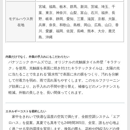
宮城、福島、栃木、群馬、新潟、茨城、埼玉、千
葉、東京、神奈川、山梨、富山、石川、福井、長
モデルハウス所
野、岐阜、静岡、愛知、三重、滋賀、京都、大阪、
在地
兵庫、奈良、和歌山、島根、岡山、広島、山口、香
川、愛媛、福岡、佐賀、長崎、熊本、大分、鹿児
島、沖縄
内装だけでなく、外装の手入れにもこだわりたい
パナソニック ホームズでは、オリジナルの
光触媒タイル外壁「キラテッ
ク」
を使用。光触媒を表面に焼き付けたキラテックタイルは、太陽の光
に当たることで生まれる“親水性”で表面に水の膜をつくり、汚れを分解
して付着力を弱め、雨で流れ落ちやすくします。このセルフクリーニン
グ効果により、
お手入れの手間や塗り替え、補修などのメンテナンスも
軽減。
外観の美しさを、長い間保ってくれます。
エネルギーコストを節約したい
家中をきれいで快適な温度の空気で満たす、
全館空調システム「エア
ロハス」
を提案。真夏でも真冬でも24時間365日、全室、誰もが心地よ
く過ごせる室内環境を実現します。換気の際も、花粉やPM2.5などの侵