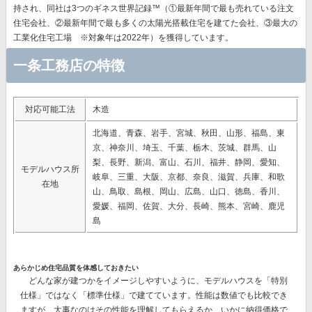
持され、同社は
3つのギネス世界記録™（①最新年間で最も売れている注文
住宅会社、②最新年間で最も多くの太陽光搭載住宅を建てた会社、③最大の
工業化住宅工場 ※対象年は2022年）を獲得
しています。
一条工務店の特徴
対応可能工法
木造
北海道、青森、岩手、宮城、秋田、山形、福島、東
京、神奈川、埼玉、千葉、栃木、茨城、群馬、山
梨、長野、新潟、富山、石川、福井、静岡、愛知、
モデルハウス所
岐阜、三重、大阪、京都、奈良、滋賀、兵庫、和歌
在地
山、鳥取、島根、岡山、広島、山口、徳島、香川、
愛媛、福岡、佐賀、大分、長崎、熊本、宮崎、鹿児
島
あらかじめ住宅品質を体感しておきたい
どんな家が建つかをイメージしやすいように、モデルハウスを「特別
仕様」ではなく「標準仕様」で建てています。性能は数値でも比較でき
ますが、大事なのはその性能を理解してもらえるか、いかに納得価格で