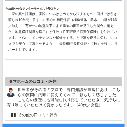
きめ細やかなアフターサービスを受けたい
家の真の評価は、実際に住みはじめてから決まるもの。同社では
引き
渡し後10年間、住まいに安心の初期保証（構造躯体、防水、白蟻が対象
／加えて、万が一の地盤沈下による建物の損害が発生した場合に備え
た、地盤保証制度を採用）と保険（住宅瑕疵担保責任保険）
を付けてい
ます。さらに、メンテナンスや補修をすることで家を正常に保ち、いつ
までも安心して暮らせるよう、「最長60年長期保証・点検」を設け、サ
ポートしています。
タマホームの口コミ・評判
担当者がその道のプロで、専門知識が豊富にあり、こち
らの質問に的確に答えてくれて、頼もしく感じました。
こちらの要望にも可能な限り応じていただき、気持ちに
寄り添っていただけて良かったです。（40代／女性）
その他の口コミ・評判