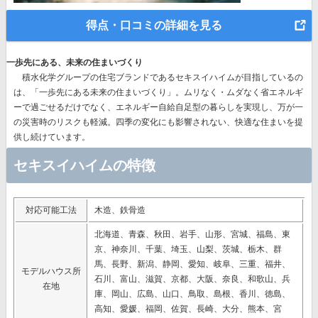
得点・口コミの詳細を見る
一歩先にある、未来の住まいづくり
積水化学グループの住宅ブランドであるセキスイハイムが目指しているの
は、
「一歩先にある未来の住まいづくり」。
ムリなく・ムダなく省エネルギ
ーで過ごせるだけでなく、エネルギー自給自足型の暮らしを実現し、万が一
の災害時のリスクも軽減。四季の変化にも影響されない、快適な住まいを提
供し続けています。
セキスイハイムの特徴
対応可能工法
木造、鉄骨造
北海道、青森、秋田、岩手、山形、宮城、福島、東
京、神奈川、千葉、埼玉、山梨、茨城、栃木、群
馬、長野、新潟、静岡、愛知、岐阜、三重、福井、
モデルハウス所
石川、富山、滋賀、京都、大阪、奈良、和歌山、兵
在地
庫、岡山、広島、山口、鳥取、島根、香川、徳島、
高知、愛媛、福岡、佐賀、長崎、大分、熊本、宮