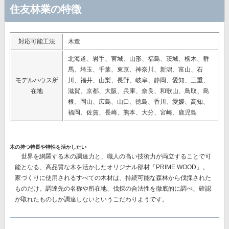
住友林業の特徴
対応可能工法
木造
北海道、岩手、宮城、山形、福島、茨城、栃木、群
馬、埼玉、千葉、東京、神奈川、新潟、富山、石
モデルハウス所
川、福井、山梨、長野、岐阜、静岡、愛知、三重、
在地
滋賀、京都、大阪、兵庫、奈良、和歌山、鳥取、島
根、岡山、広島、山口、徳島、香川、愛媛、高知、
福岡、佐賀、長崎、熊本、大分、宮崎、鹿児島
木の持つ特長や特性を活かしたい
世界を網羅する木の調達力と、職人の高い技術力が両立することで可
能となる、高品質な木を活かしたオリジナル部材
「PRIME WOOD」。
家づくりに使用されるすべての木材は、持続可能な森林から伐採された
ものだけ。調達先の名称や所在地、伐採の合法性を徹底的に調べ、確認
が取れたものしか調達しないというこだわりようです。