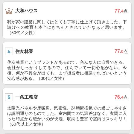
大和ハウス
77
.4
点
我が家の建築に関してはとても丁寧に仕上げて頂きました。下
請けへの教育も本当にきちんとされていたなぁと思います。
（50代／女性）
住友林業
77
.0
点
住友林業というブランドがあるので、色んな人に自慢できる。
会社がしっかりしてるので、住んでいて一切心配がない。今
後、何か不具合が出ても、まず担当者に相談すればいいという
安心感がある。（30代／女性）
一条工務店
76
.4
点
太陽光パネルや床暖房、気密性、24時間換気での過ごしやすさ
は説明通りのものでした。室内間での気温差はなく、玄関に入
った時点から暖かいのが快適。収納も豊富で室内はスッキリ！
（60代以上／女性）