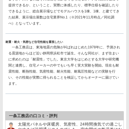
提供できるか、ということ。実際に体感したり、標準仕様を確認したり
できるように、総合展示場などでモデルハウスを1棟、1棟、と建ててき
た結果、
展示場出展数は住宅業界No.1
（※2021年11月時点／同社調
べ）となっています。
耐震・耐火・気密など住宅性能を重視したい
一条工務店は、東海地震の危険が叫ばれはじめた1978年に、予測され
る震源地からほど近い静岡県浜松市で誕生。そんな同社が、まず住まい
に求めたのは「耐震性」でした。東京大学をはじめとする大学や研究機
関と連携し、住宅メーカーの中でもいち早く実大実験を開始。現在も耐
震性能、断熱性能、気密性能、耐火性能、耐風圧性能などの実験を行
い、その性能が実際に得られることを検証してからオーナーに届けてい
ます。
一条工務店の口コミ・評判
太陽光パネルや床暖房、気密性、24時間換気での過ごし