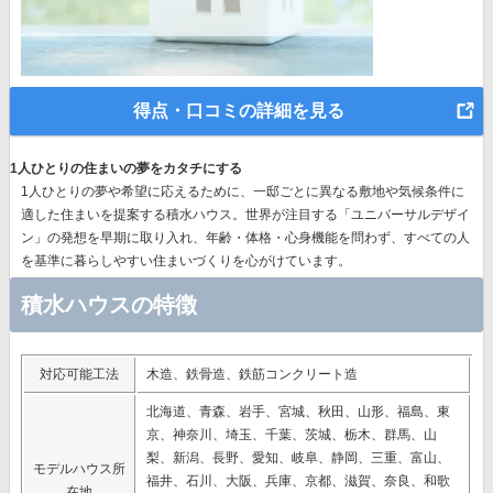
得点・口コミの詳細を見る
1人ひとりの住まいの夢をカタチにする
1人ひとりの夢や希望に応えるために、一邸ごとに異なる敷地や気候条件に
適した住まいを提案する積水ハウス。世界が注目する
「ユニバーサルデザイ
ン」の発想
を早期に取り入れ、年齢・体格・心身機能を問わず、すべての人
を基準に暮らしやすい住まいづくりを心がけています。
積水ハウスの特徴
対応可能工法
木造、鉄骨造、鉄筋コンクリート造
北海道、青森、岩手、宮城、秋田、山形、福島、東
京、神奈川、埼玉、千葉、茨城、栃木、群馬、山
梨、新潟、長野、愛知、岐阜、静岡、三重、富山、
モデルハウス所
福井、石川、大阪、兵庫、京都、滋賀、奈良、和歌
在地