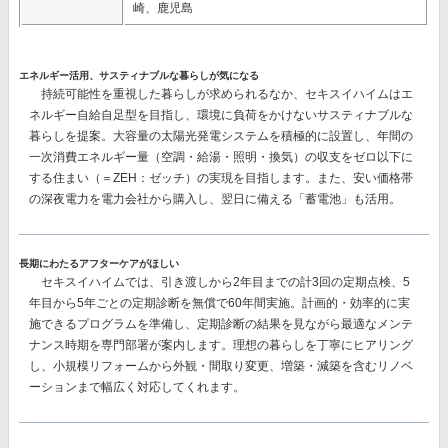
崎、鹿児島
エネルギー活用、サスティナブルな暮らしが気になる
持続可能性を重視した暮らしが求められるなか、セキスイハイムはエ
ネルギー自給自足型を目指し、環境に負荷をかけないサスティナブルな
暮らしを提案。大容量の太陽光発電システムを積極的に設置し、
年間の
一次消費エネルギー量（空調・給湯・照明・換気）の収支をゼロ以下に
する
住まい（＝ZEH：ゼッチ）の実現を目指します。また、安い価格帯
の深夜電力を電力会社から購入し、翌日に備える
「蓄電池」
も活用。
長期にわたるアフターケアがほしい
セキスイハイムでは、
引き渡しから2年目までの計3回
の定期点検、
5
年目から5年ごとの
定期診断を
無償で60年間
実施。計画的・効率的に実
施できるプログラムを準備し、定期診断の結果を見ながら最適なメンテ
ナンス時期を専門部署が案内します。理想の暮らしを丁寧にヒアリング
し、小規模リフォームから外観・間取り変更、増築・減築を含むリノベ
ーションまで幅広く対応してくれます。