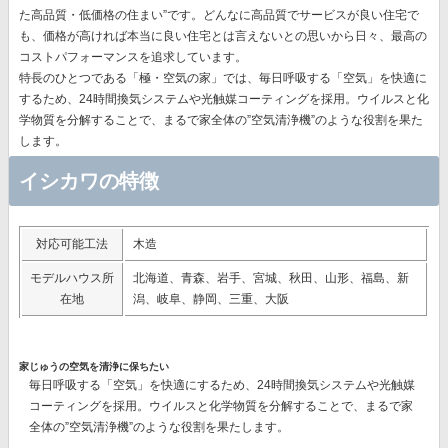
た高品質・低価格の住まい”です。どんなに高品質でサービスが良い住宅で
も、価格が高ければ本当に良い住宅とは言えないとの思いから日々、最高の
コストパフォーマンスを追求しています。
特長のひとつである「極・空気の家」では、毎日呼吸する「空気」を快適に
するため、24時間換気システムや光触媒コーティングを採用。ウイルスと化
学物質を分解することで、まるで家全体の”空気清浄機”のような役割を果た
します。
イシカワの特徴
対応可能工法
木造
モデルハウス所
北海道、青森、岩手、宮城、秋田、山形、福島、新
在地
潟、岐阜、静岡、三重、大阪
家じゅうの空気を清浄に保ちたい
毎日呼吸する「空気」を快適にするため、24時間換気システムや光触媒
コーティングを採用。ウイルスと化学物質を分解することで、まるで家
全体の”空気清浄機”のような役割を果たします。