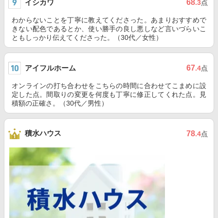
イシカワ
68
.3
点
わからないことを丁寧に教えてくださった。あまりおすすめで
きない配色であるとか、使い勝手の良し悪しなど言いづらいこ
ともしっかり伝えてくださった。（30代／女性）
アイフルホーム
67
.4
点
オンラインの打ち合わせをこちらの時間に合わせてこまめに設
定した点。間取りの変更を何度も丁寧に修正してくれた点。見
積額の正確さ。（30代／男性）
積水ハウス
78
.4
点