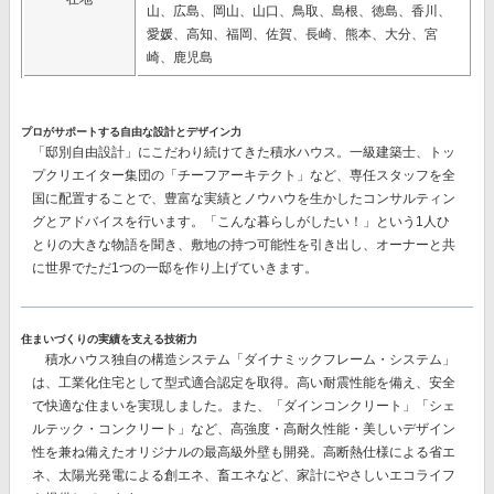
山、広島、岡山、山口、鳥取、島根、徳島、香川、
愛媛、高知、福岡、佐賀、長崎、熊本、大分、宮
崎、鹿児島
プロがサポートする自由な設計とデザイン力
「邸別自由設計」
にこだわり続けてきた積水ハウス。一級建築士、トッ
プクリエイター集団の
「チーフアーキテクト」
など、専任スタッフを全
国に配置することで、豊富な実績とノウハウを生かしたコンサルティン
グとアドバイスを行います。「こんな暮らしがしたい！」という1人ひ
とりの大きな物語を聞き、敷地の持つ可能性を引き出し、オーナーと共
に世界でただ1つの一邸を作り上げていきます。
住まいづくりの実績を支える技術力
積水ハウス独自の構造システム
「ダイナミックフレーム・システム」
は、工業化住宅として型式適合認定を取得。高い耐震性能を備え、安全
で快適な住まいを実現しました。また、
「ダインコンクリート」「シェ
ルテック・コンクリート」
など、高強度・高耐久性能・美しいデザイン
性を兼ね備えたオリジナルの最高級外壁も開発。高断熱仕様による省エ
ネ、太陽光発電による創エネ、畜エネなど、家計にやさしいエコライフ