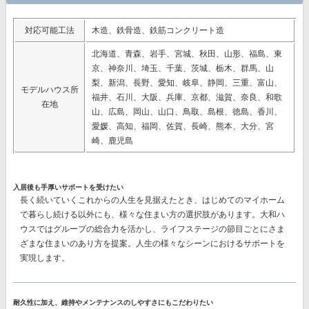
対応可能工法
木造、鉄骨造、鉄筋コンクリート造
北海道、青森、岩手、宮城、秋田、山形、福島、東
京、神奈川、埼玉、千葉、茨城、栃木、群馬、山
梨、新潟、長野、愛知、岐阜、静岡、三重、富山、
モデルハウス所
福井、石川、大阪、兵庫、京都、滋賀、奈良、和歌
在地
山、広島、岡山、山口、鳥取、島根、徳島、香川、
愛媛、高知、福岡、佐賀、長崎、熊本、大分、宮
崎、鹿児島
入居後も手厚いサポートを受けたい
長く続いていくこれからの人生を見据えたとき、はじめてのマイホーム
で暮らし続ける以外にも、様々な住まい方の選択肢があります。大和ハ
ウスではグループの総合力を活かし、ライフステージの節目ごとにさま
ざまな住まいのあり方を提案。人生の様々なシーンにおけるサポートを
実現します。
耐久性に加え、維持やメンテナンスのしやすさにもこだわりたい