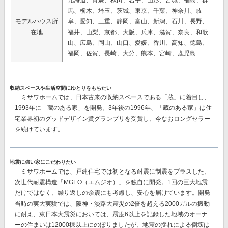
北海道、青森、秋田、岩手、山形、宮城、福島、群
馬、栃木、埼玉、茨城、東京、千葉、神奈川、岐
モデルハウス所
阜、愛知、三重、静岡、富山、新潟、石川、長野、
在地
福井、山梨、京都、大阪、兵庫、滋賀、奈良、和歌
山、広島、岡山、山口、愛媛、香川、高知、徳島、
福岡、佐賀、長崎、大分、熊本、宮崎、鹿児島
収納スペースや生活空間にゆとりをもちたい
ミサワホームでは、日本古来の収納スペースである「蔵」に着目し、
1993年に「蔵のある家」を開発。3年後の1996年、「蔵のある家」は住
宅業界初のグッドデザイン賞グランプリを受賞し、今なおロングセラー
を続けています。
地震に強い家にこだわりたい
ミサワホームでは、戸建住宅では初となる耐震に制震をプラスした、
次世代耐震構造「MGEO（エムジオ）」を独自に開発。
1回の巨大地震
だけではなく、繰り返しの余震にも考慮し、安心を届けています。開発
当時の実大実験では、阪神・淡路大震災の2倍を超える2000ガルの振動
に耐え、東日本大震災においては、震度6以上を記録した地域のオーナ
ーの住まいは12000棟以上にのぼりましたが、地震の揺れによる倒壊は