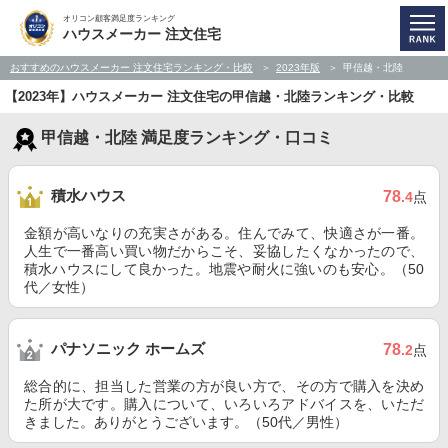
オリコン顧客満足度ランキング
ハウスメーカー 注文住宅
おすすめのハウスメーカー 注文住宅ランキング・比較
2023年版
甲信越・北陸
【2023年】ハウスメーカー 注文住宅の甲信越・北陸ランキング・比較
甲信越・北陸 満足度ランキング・口コミ
積水ハウス
78
.4
点
金額が高いなりの充実さがある。住んでみて、快適さが一番。
人生で一番高い買い物だからこそ、妥協したくなかったので、
積水ハウスにして良かった。地震や耐火に強いのも安心。（50
代／女性）
パナソニック ホームズ
78
.2
点
総合的に、担当した営業の方が良い方で、その方で購入を決め
た所が大です。購入について、いろいろアドバイスを、いただ
きました。ありがとうございます。（50代／男性）