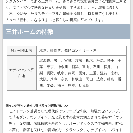
ングカンパニー
である三井ホーム。さまざまな技術開発による性能向上を図
り、安全・安心で快適な住まいを提供してきました。人と環境に優しい
「木」を活かしたサスティナブルな建物を提供し、時を経てなお美しい、
人々の「憧れ」になる住まいと暮らしの提案に努めています。
三井ホームの特徴
対応可能工法
木造、鉄骨造、鉄筋コンクリート造
北海道、岩手、宮城、茨城、栃木、群馬、埼玉、千
葉、東京、神奈川、新潟、富山、石川、福井、山
モデルハウス所
梨、長野、岐阜、静岡、愛知、三重、滋賀、京都、
在地
大阪、兵庫、奈良、和歌山、岡山、広島、徳島、香
川、愛媛、福岡、熊本、鹿児島
個々のデザイン感性に寄り添った提案が欲しい
モノトーンを基調とした現代的でシャープな印象、無駄のないシンプル
で「モダン」なデザイン。光と風と木の素材に満たされて暮らす「ウッ
ディ」な空間。伝統様式を基調とし、オーソドックスで本物志向、時代
の変化に影響を受けない普遍的な「クラシック」なデザイン。ホワイト