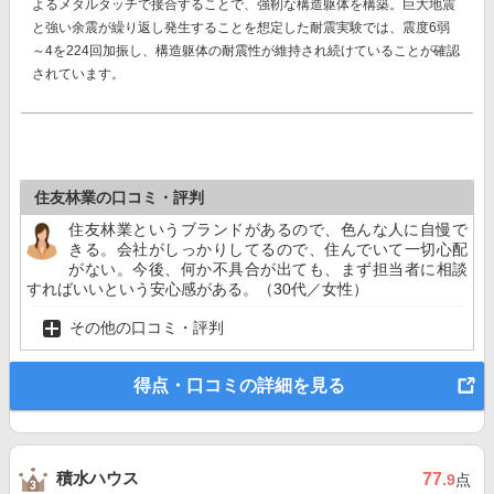
よるメタルタッチで接合することで、強靭な構造躯体を構築。巨大地震
と強い余震が繰り返し発生することを想定した耐震実験では、
震度6弱
～4を224回加振し、構造躯体の耐震性が維持
され続けていることが確認
されています。
住友林業の口コミ・評判
住友林業というブランドがあるので、色んな人に自慢で
きる。会社がしっかりしてるので、住んでいて一切心配
がない。今後、何か不具合が出ても、まず担当者に相談
すればいいという安心感がある。（30代／女性）
その他の口コミ・評判
得点・口コミの詳細を見る
積水ハウス
77
.9
点