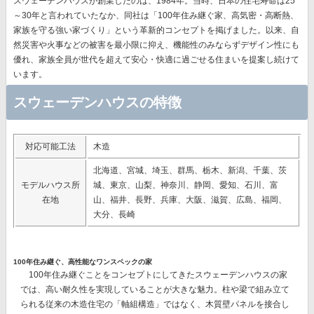
スウェーデンハウスが創業したのは、1984年。当時、日本の住宅寿命は25
～30年と言われていたなか、同社は
「100年住み継ぐ家、高気密・高断熱、
家族を守る強い家づくり」
という革新的コンセプトを掲げました。以来、自
然災害や火事などの被害を最小限に抑え、機能性のみならずデザイン性にも
優れ、
家族全員が世代を超えて安心・快適に過ごせる住まいを提案
し続けて
います。
スウェーデンハウスの特徴
対応可能工法
木造
北海道、宮城、埼玉、群馬、栃木、新潟、千葉、茨
モデルハウス所
城、東京、山梨、神奈川、静岡、愛知、石川、富
在地
山、福井、長野、兵庫、大阪、滋賀、広島、福岡、
大分、長崎
100年住み継ぐ、高性能なワンスペックの家
100年住み継ぐことをコンセプトにしてきたスウェーデンハウスの家
では、
高い耐久性を実現
していることが大きな魅力。柱や梁で組み立て
られる従来の木造住宅の「軸組構造」ではなく、
木質壁パネルを接合し