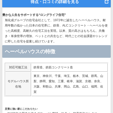
得点・口コミの詳細を見る
豊かな人生をサポートする“ロングライフ住宅”
旭化成グループの住宅会社として、1972年に誕生したヘーベルハウス。耐
用年数の低かった日本の住宅界に、鉄骨、ALCコンクリート・ヘーベルを使
った高精度、高耐久の住宅工法を実現。以来、質の高さはもちろん、共働
き・単身世帯の増加、ペットとの共生など、時代ごとの社会課題やトレンド
に即した住宅を提案し続けています。
ヘーベルハウスの特徴
対応可能工法
鉄骨造、鉄筋コンクリート造
東京、神奈川、千葉、埼玉、栃木、茨城、群馬、山
モデルハウス所
梨、静岡、愛知、三重、岐阜、滋賀、京都、奈良、
在地
大阪、和歌山、兵庫、岡山、広島、山口、福岡、佐
賀
災害に強い家にこだわりたい