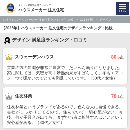
オリコン顧客満足度ランキング
ハウスメーカー 注文住宅
おすすめのハウスメーカー 注文住宅ランキング・比較
2023年版
デザイン
【2023年】ハウスメーカー 注文住宅のデザインランキング・比較
デザイン 満足度ランキング・口コミ
スウェーデンハウス
80
.5
点
営業の方の知識が非常に豊富で、たいへん頼りになりました。
家に関しては、気密が高く断熱効果がすばらしく、冬もエアコ
ン一つで暖かいのでとても満足しています。（30代／女性）
住友林業
78
.1
点
住友林業というブランドがあるので、色んな人に自慢できる。
会社がしっかりしてるので、住んでいて一切心配がない。今
後、何か不具合が出ても、まず担当者に相談すればいいという
安心感がある。（30代／女性）