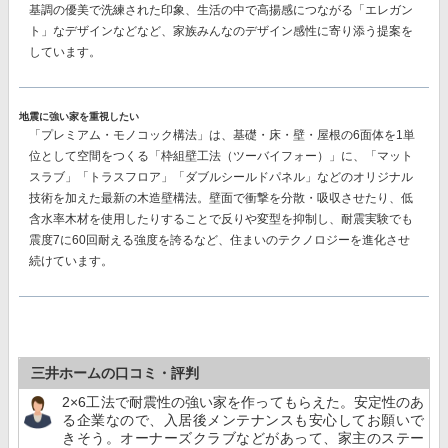
基調の優美で洗練された印象、生活の中で高揚感につながる「エレガン
ト」なデザインなどなど、
家族みんなのデザイン感性に寄り添う提案
を
しています。
地震に強い家を重視したい
「プレミアム・モノコック構法」
は、基礎・床・壁・屋根の6面体を1単
位として空間をつくる「枠組壁工法（ツーバイフォー）」に、「マット
スラブ」「トラスフロア」「ダブルシールドパネル」などのオリジナル
技術を加えた最新の木造壁構法。壁面で衝撃を分散・吸収させたり、低
含水率木材を使用したりすることで反りや変型を抑制し、耐震実験でも
震度7に60回耐える強度を誇る
など、住まいのテクノロジーを進化させ
続けています。
三井ホームの口コミ・評判
2×6工法で耐震性の強い家を作ってもらえた。安定性のあ
る企業なので、入居後メンテナンスも安心してお願いで
きそう。オーナーズクラブなどがあって、家主のステー