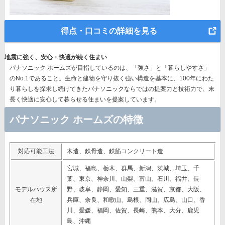
得点・口コミの詳細を見る
地震に強く、安心・快適が続く住まい
パナソニック ホームズが目指しているのは、「強さ」と「暮らしやすさ」
のNo.1であること。生命と建物を守り抜く強い構造を基本に、
100年にわた
り暮らしを探求し続けてきたパナソニック
ならではの提案力と技術力で、末
長く快適に安心して暮らせる住まいを提案しています。
パナソニック ホームズの特徴
対応可能工法
木造、鉄骨造、鉄筋コンクリート造
宮城、福島、栃木、群馬、新潟、茨城、埼玉、千
葉、東京、神奈川、山梨、富山、石川、福井、長
モデルハウス所
野、岐阜、静岡、愛知、三重、滋賀、京都、大阪、
在地
兵庫、奈良、和歌山、島根、岡山、広島、山口、香
川、愛媛、福岡、佐賀、長崎、熊本、大分、鹿児
島、沖縄