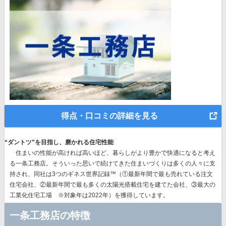
得点・口コミの詳細を見る
“ダントツ”を目指し、磨かれる住宅性能
住まいの性能が高ければ高いほど、暮らしがより豊かで快適になると考え
る一条工務店。そういった思いで続けてきた住まいづくりは多くの人々に支
持され、同社は
3つのギネス世界記録™（①最新年間で最も売れている注文
住宅会社、②最新年間で最も多くの太陽光搭載住宅を建てた会社、③最大の
工業化住宅工場 ※対象年は2022年）を獲得
しています。
一条工務店の特徴