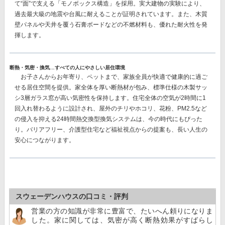
て“面”で支える「モノボックス構造」を採用。
実大建物の実験により、
過去最大級の地震や台風に耐えることが証明されています。また、木質
壁パネルや天井を覆う石膏ボードなどの不燃材料も、優れた耐火性を発
揮します。
断熱・気密・換気…すべての人にやさしい居住環境
お子さんからお年寄り、ペットまで、家族全員が快適で健康的に過ご
せる居住空間を提供。家全体を厚い断熱材が包み、
標準仕様の木製サッ
シ3層ガラス窓が高い気密性を保持
します。住宅全体の空気が2時間に1
回入れ替わるように設計され、屋外のチリやホコリ、花粉、PM2.5など
の侵入を抑える
24時間熱交換型換気システム
は、今の時代にもぴった
り。バリアフリー、介護型住宅など福祉視点からの提案も、長い人生の
安心につながります。
スウェーデンハウスの口コミ・評判
営業の方の知識が非常に豊富で、たいへん頼りになりま
した。家に関しては、気密が高く断熱効果がすばらし