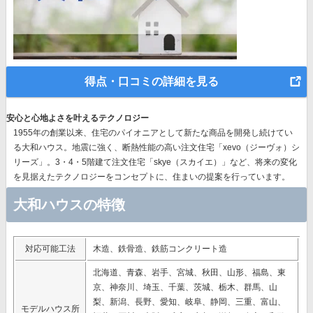
得点・口コミの詳細を見る
安心と心地よさを叶えるテクノロジー
1955年の創業以来、
住宅のパイオニア
として新たな商品を開発し続けてい
る大和ハウス。地震に強く、断熱性能の高い注文住宅「xevo（ジーヴォ）シ
リーズ」。3・4・5階建て注文住宅「skye（スカイエ）」など、
将来の変化
を見据えたテクノロジー
をコンセプトに、住まいの提案を行っています。
大和ハウスの特徴
対応可能工法
木造、鉄骨造、鉄筋コンクリート造
北海道、青森、岩手、宮城、秋田、山形、福島、東
京、神奈川、埼玉、千葉、茨城、栃木、群馬、山
梨、新潟、長野、愛知、岐阜、静岡、三重、富山、
モデルハウス所