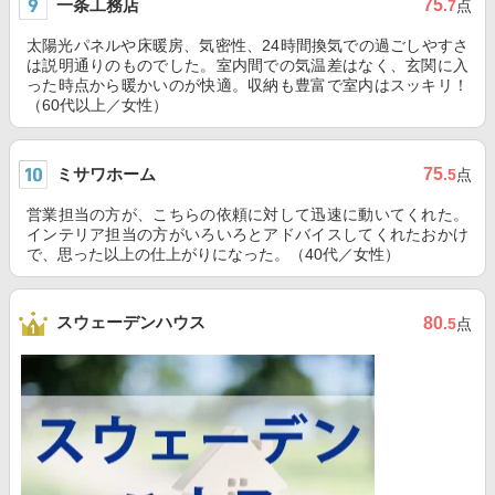
一条工務店
75
.7
点
太陽光パネルや床暖房、気密性、24時間換気での過ごしやすさ
は説明通りのものでした。室内間での気温差はなく、玄関に入
った時点から暖かいのが快適。収納も豊富で室内はスッキリ！
（60代以上／女性）
ミサワホーム
75
.5
点
営業担当の方が、こちらの依頼に対して迅速に動いてくれた。
インテリア担当の方がいろいろとアドバイスしてくれたおかけ
で、思った以上の仕上がりになった。（40代／女性）
スウェーデンハウス
80
.5
点