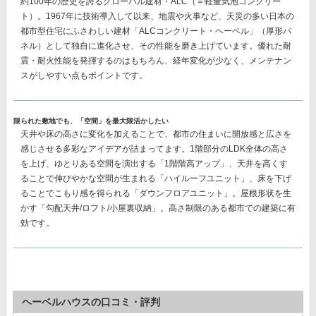
約100年の歴史を誇るグローバル建材・ALC（＝軽量気泡コンクリー
ト）。1967年に技術導入して以来、地震や火事など、天災の多い日本の
都市型住宅にふさわしい建材
「ALCコンクリート・ヘーベル」（厚形パ
ネル）
として独自に進化させ、その性能を磨き上げています。優れた耐
震・耐火性能を発揮するのはもちろん、経年変化が少なく、メンテナン
スがしやすい点もポイントです。
限られた敷地でも、「空間」を最大限活かしたい
天井や床の高さに変化を加えることで、都市の住まいに開放感と広さを
感じさせる多彩なアイデアが詰まってます。1階部分のLDK全体の高さ
を上げ、ゆとりある空間を演出する「1階階高アップ」、天井を高くす
ることで伸びやかな空間が生まれる「ハイルーフユニット」、床を下げ
ることでこもり感を得られる「ダウンフロアユニット」。屋根形状を生
かす「勾配天井/ロフト/小屋裏収納」。高さ制限のある都市での建築に有
効です。
ヘーベルハウスの口コミ・評判