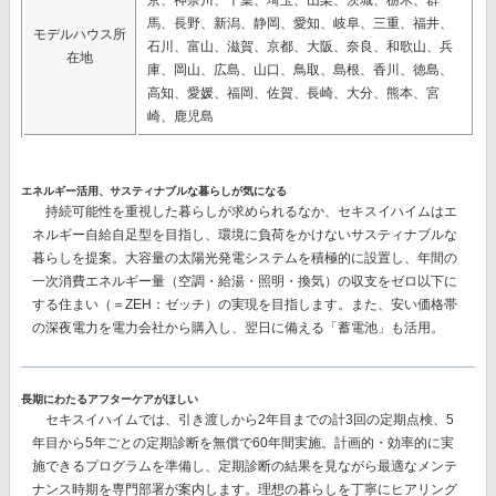
京、神奈川、千葉、埼玉、山梨、茨城、栃木、群
馬、長野、新潟、静岡、愛知、岐阜、三重、福井、
モデルハウス所
石川、富山、滋賀、京都、大阪、奈良、和歌山、兵
在地
庫、岡山、広島、山口、鳥取、島根、香川、徳島、
高知、愛媛、福岡、佐賀、長崎、大分、熊本、宮
崎、鹿児島
エネルギー活用、サスティナブルな暮らしが気になる
持続可能性を重視した暮らしが求められるなか、セキスイハイムはエ
ネルギー自給自足型を目指し、環境に負荷をかけないサスティナブルな
暮らしを提案。大容量の太陽光発電システムを積極的に設置し、
年間の
一次消費エネルギー量（空調・給湯・照明・換気）の収支をゼロ以下に
する
住まい（＝ZEH：ゼッチ）の実現を目指します。また、安い価格帯
の深夜電力を電力会社から購入し、翌日に備える
「蓄電池」
も活用。
長期にわたるアフターケアがほしい
セキスイハイムでは、
引き渡しから2年目までの計3回
の定期点検、
5
年目から5年ごとの
定期診断を
無償で60年間
実施。計画的・効率的に実
施できるプログラムを準備し、定期診断の結果を見ながら最適なメンテ
ナンス時期を専門部署が案内します。理想の暮らしを丁寧にヒアリング