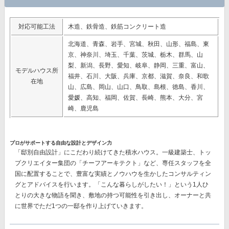
対応可能工法
木造、鉄骨造、鉄筋コンクリート造
北海道、青森、岩手、宮城、秋田、山形、福島、東
京、神奈川、埼玉、千葉、茨城、栃木、群馬、山
梨、新潟、長野、愛知、岐阜、静岡、三重、富山、
モデルハウス所
福井、石川、大阪、兵庫、京都、滋賀、奈良、和歌
在地
山、広島、岡山、山口、鳥取、島根、徳島、香川、
愛媛、高知、福岡、佐賀、長崎、熊本、大分、宮
崎、鹿児島
プロがサポートする自由な設計とデザイン力
「邸別自由設計」
にこだわり続けてきた積水ハウス。一級建築士、トッ
プクリエイター集団の
「チーフアーキテクト」
など、専任スタッフを全
国に配置することで、豊富な実績とノウハウを生かしたコンサルティン
グとアドバイスを行います。「こんな暮らしがしたい！」という1人ひ
とりの大きな物語を聞き、敷地の持つ可能性を引き出し、オーナーと共
に世界でただ1つの一邸を作り上げていきます。