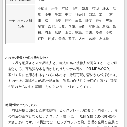
北海道、岩手、宮城、山形、福島、茨城、栃木、群
馬、埼玉、千葉、東京、神奈川、新潟、富山、石
モデルハウス所
川、福井、山梨、長野、岐阜、静岡、愛知、三重、
在地
滋賀、京都、大阪、兵庫、奈良、和歌山、鳥取、島
根、岡山、広島、山口、徳島、香川、愛媛、高知、
福岡、佐賀、長崎、熊本、大分、宮崎、鹿児島
木の持つ特長や特性を活かしたい
世界を網羅する木の調達力と、職人の高い技術力が両立することで可
能となる、高品質な木を活かしたオリジナル部材
「PRIME WOOD」。
家づくりに使用されるすべての木材は、持続可能な森林から伐採された
ものだけ。調達先の名称や所在地、伐採の合法性を徹底的に調べ、確認
が取れたものしか調達しないというこだわりようです。
耐震性能にこだわりたい
同社が独自開発した耐震技術
「ビッグフレーム構法（BF構法）」。
そ
の構造の基本となるビッグコラム（柱）は、一般的な柱に比べ約5倍の
太さがあります。BF構法では、ビッグコラムと梁、基礎を金属と金属に