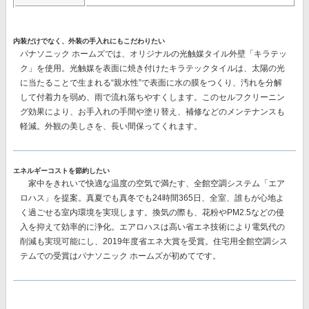
内装だけでなく、外装の手入れにもこだわりたい
パナソニック ホームズでは、オリジナルの
光触媒タイル外壁「キラテッ
ク」
を使用。光触媒を表面に焼き付けたキラテックタイルは、太陽の光
に当たることで生まれる“親水性”で表面に水の膜をつくり、汚れを分解
して付着力を弱め、雨で流れ落ちやすくします。このセルフクリーニン
グ効果により、
お手入れの手間や塗り替え、補修などのメンテナンスも
軽減。
外観の美しさを、長い間保ってくれます。
エネルギーコストを節約したい
家中をきれいで快適な温度の空気で満たす、
全館空調システム「エア
ロハス」
を提案。真夏でも真冬でも24時間365日、全室、誰もが心地よ
く過ごせる室内環境を実現します。換気の際も、花粉やPM2.5などの侵
入を抑えて効率的に浄化。エアロハスは高い省エネ技術により電気代の
削減も実現可能にし、
2019年度省エネ大賞を受賞。
住宅用全館空調シス
テムでの受賞はパナソニック ホームズが初めてです。