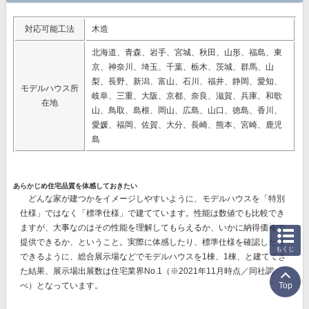
対応可能工法
木造
北海道、青森、岩手、宮城、秋田、山形、福島、東
京、神奈川、埼玉、千葉、栃木、茨城、群馬、山
梨、長野、新潟、富山、石川、福井、静岡、愛知、
モデルハウス所
岐阜、三重、大阪、京都、奈良、滋賀、兵庫、和歌
在地
山、鳥取、島根、岡山、広島、山口、徳島、香川、
愛媛、福岡、佐賀、大分、長崎、熊本、宮崎、鹿児
島
あらかじめ住宅品質を体感しておきたい
どんな家が建つかをイメージしやすいように、モデルハウスを「特別
仕様」ではなく「標準仕様」で建てています。性能は数値でも比較でき
ますが、大事なのはその性能を理解してもらえるか、いかに納得価格で
提供できるか、ということ。実際に体感したり、標準仕様を確認したり
もくじ
できるように、総合展示場などでモデルハウスを1棟、1棟、と建ててき
た結果、
展示場出展数は住宅業界No.1
（※2021年11月時点／同社調
べ）となっています。
Top