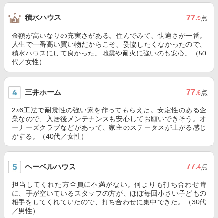
積水ハウス
77
.9
点
金額が高いなりの充実さがある。住んでみて、快適さが一番。
人生で一番高い買い物だからこそ、妥協したくなかったので、
積水ハウスにして良かった。地震や耐火に強いのも安心。（50
代／女性）
三井ホーム
77
.6
点
2×6工法で耐震性の強い家を作ってもらえた。安定性のある企
業なので、入居後メンテナンスも安心してお願いできそう。オ
ーナーズクラブなどがあって、家主のステータスが上がる感じ
がする。（40代／女性）
ヘーベルハウス
77
.4
点
担当してくれた方全員に不満がない。何よりも打ち合わせ時
に、手が空いているスタッフの方が、ほぼ毎回小さい子どもの
相手をしてくれていたので、打ち合わせに集中できた。（30代
／男性）