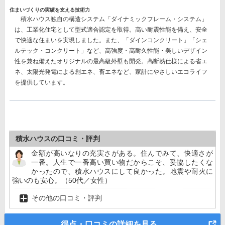
住まいづくりの実績を支える技術力
積水ハウス独自の構造システム
「ダイナミックフレーム・システム」
は、工業化住宅として型式適合認定を取得。高い耐震性能を備え、安全
で快適な住まいを実現しました。また、
「ダインコンクリート」「シェ
ルテック・コンクリート」
など、高強度・高耐久性能・美しいデザイン
性を兼ね備えたオリジナルの最高級外壁も開発。高断熱仕様による省エ
ネ、太陽光発電による創エネ、畜エネなど、家計にやさしいエコライフ
を提供しています。
積水ハウスの口コミ・評判
金額が高いなりの充実さがある。住んでみて、快適さが
一番。人生で一番高い買い物だからこそ、妥協したくな
かったので、積水ハウスにして良かった。地震や耐火に
強いのも安心。（50代／女性）
その他の口コミ・評判
得点・口コミの詳細を見る