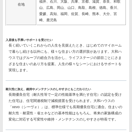
福井、石川、大阪、兵庫、京都、滋賀、奈良、和歌
在地
山、広島、岡山、山口、鳥取、島根、徳島、香川、
愛媛、高知、福岡、佐賀、長崎、熊本、大分、宮
崎、鹿児島
入居後も手厚いサポートを受けたい
長く続いていくこれからの人生を見据えたとき、はじめてのマイホーム
で暮らし続ける以外にも、様々な住まい方の選択肢があります。大和ハ
ウスではグループの総合力を活かし、ライフステージの節目ごとにさま
ざまな住まいのあり方を提案。人生の様々なシーンにおけるサポートを
実現します。
耐久性に加え、維持やメンテナンスのしやすさにもこだわりたい
長期優良住宅（耐久性等で一定の性能基準を満たす住宅）の認定を受け
た住宅は、住宅関連税制で減税措置を受けられます。大和ハウスの
「xevo（シーヴォ）」は、標準仕様でも長期優良住宅に適合。住まいの
耐久性・耐震性・省エネなどの基本性能はもちろん、将来の家族構成の
変化に対応する可変性や維持・メンテナンスのしやすさが特長です。