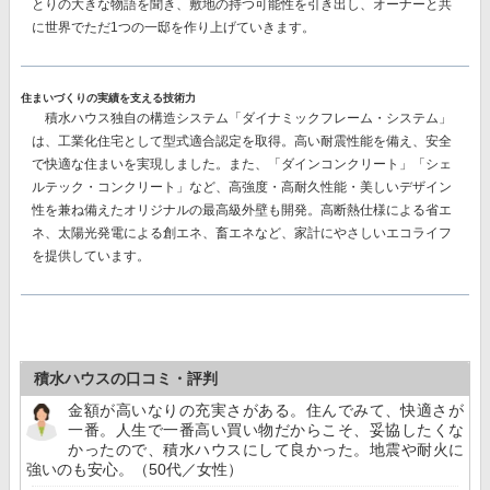
とりの大きな物語を聞き、敷地の持つ可能性を引き出し、オーナーと共
に世界でただ1つの一邸を作り上げていきます。
住まいづくりの実績を支える技術力
積水ハウス独自の構造システム
「ダイナミックフレーム・システム」
は、工業化住宅として型式適合認定を取得。高い耐震性能を備え、安全
で快適な住まいを実現しました。また、
「ダインコンクリート」「シェ
ルテック・コンクリート」
など、高強度・高耐久性能・美しいデザイン
性を兼ね備えたオリジナルの最高級外壁も開発。高断熱仕様による省エ
ネ、太陽光発電による創エネ、畜エネなど、家計にやさしいエコライフ
を提供しています。
積水ハウスの口コミ・評判
金額が高いなりの充実さがある。住んでみて、快適さが
一番。人生で一番高い買い物だからこそ、妥協したくな
かったので、積水ハウスにして良かった。地震や耐火に
強いのも安心。（50代／女性）