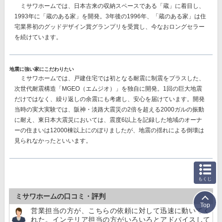
ミサワホームでは、日本古来の収納スペースである「蔵」に着目し、
1993年に「蔵のある家」を開発。3年後の1996年、「蔵のある家」は住
宅業界初のグッドデザイン賞グランプリを受賞し、今なおロングセラー
を続けています。
地震に強い家にこだわりたい
ミサワホームでは、戸建住宅では初となる耐震に制震をプラスした、
次世代耐震構造「MGEO（エムジオ）」を独自に開発。
1回の巨大地震
だけではなく、繰り返しの余震にも考慮し、安心を届けています。開発
当時の実大実験では、阪神・淡路大震災の2倍を超える2000ガルの振動
に耐え、東日本大震災においては、震度6以上を記録した地域のオーナ
ーの住まいは12000棟以上にのぼりましたが、地震の揺れによる倒壊は
見られなかったといいます。
もくじ
ミサワホームの口コミ・評判
Top
営業担当の方が、こちらの依頼に対して迅速に動いてく
れた。インテリア担当の方がいろいろとアドバイスして