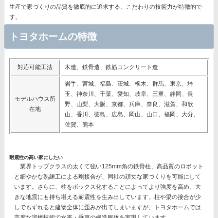
生産で家づくりの品質を徹底的に追求する、こだわりの技術力が特徴的で
す。
トヨタホームの特徴
対応可能工法
木造、鉄骨造、鉄筋コンクリート造
岩手、宮城、福島、茨城、栃木、群馬、東京、埼
玉、神奈川、千葉、愛知、岐阜、三重、静岡、長
モデルハウス所
野、山梨、大阪、京都、兵庫、奈良、滋賀、和歌
在地
山、香川、徳島、広島、岡山、山口、福岡、大分、
佐賀、熊本
耐震性の高い家にしたい
業界トップクラスの太くて強い125mm角の鉄骨柱、高品質のロボット
と細やかな熟練工による剛接合
が、同社の頑丈な家づくりを可能にして
います。さらに、柱をボックス化することによってより強度を高め、大
きな地震にも持ち堪える耐震性を生み出しています。柱や梁の接合が少
しでもずれると建物全体に歪みが出てしまいますが、トヨタホームでは
高度な溶接技術で水平・垂直の構造躯体を実現しています。