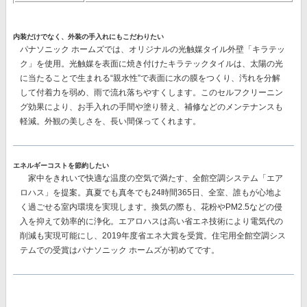
内装だけでなく、外装の手入れにもこだわりたい
パナソニック ホームズでは、オリジナルの
光触媒タイル外壁「キラテッ
ク」
を使用。光触媒を表面に焼き付けたキラテックタイルは、太陽の光
に当たることで生まれる“親水性”で表面に水の膜をつくり、汚れを分解
して付着力を弱め、雨で流れ落ちやすくします。このセルフクリーニン
グ効果により、
お手入れの手間や塗り替え、補修などのメンテナンスも
軽減。
外観の美しさを、長い間保ってくれます。
エネルギーコストを節約したい
家中をきれいで快適な温度の空気で満たす、
全館空調システム「エア
ロハス」
を提案。真夏でも真冬でも24時間365日、全室、誰もが心地よ
く過ごせる室内環境を実現します。換気の際も、花粉やPM2.5などの侵
入を抑えて効率的に浄化。エアロハスは高い省エネ技術により電気代の
削減も実現可能にし、
2019年度省エネ大賞を受賞。
住宅用全館空調シス
テムでの受賞はパナソニック ホームズが初めてです。