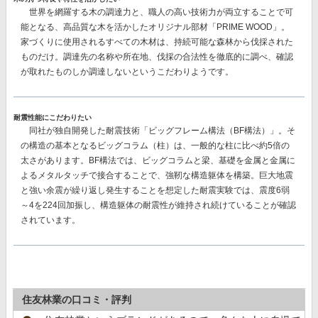
世界を網羅する木の調達力と、職人の高い技術力が両立することで可
能となる、高品質な木を活かしたオリジナル部材
「PRIME WOOD」。
家づくりに使用されるすべての木材は、持続可能な森林から伐採された
ものだけ。調達先の名称や所在地、伐採の合法性を徹底的に調べ、確認
が取れたものしか調達しないというこだわりようです。
耐震性能にこだわりたい
同社が独自開発した耐震技術
「ビッグフレーム構法（BF構法）」。
そ
の構造の基本となるビッグコラム（柱）は、一般的な柱に比べ約5倍の
太さがあります。BF構法では、ビッグコラムと梁、基礎を金属と金属に
よるメタルタッチで接合することで、強靭な構造躯体を構築。巨大地震
と強い余震が繰り返し発生することを想定した耐震実験では、
震度6弱
～4を224回加振し、構造躯体の耐震性が維持
され続けていることが確認
されています。
住友林業の口コミ・評判