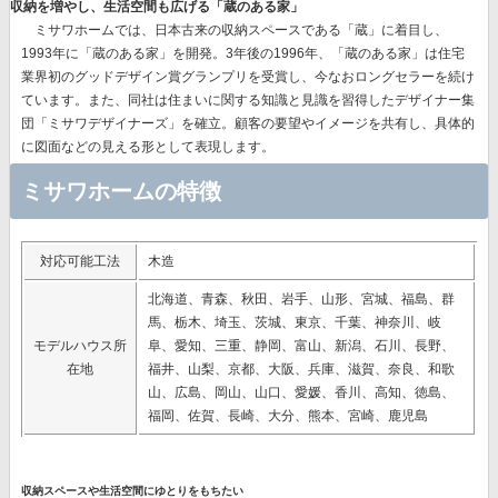
収納を増やし、生活空間も広げる「蔵のある家」
ミサワホームでは、
日本古来の収納スペースである「蔵」に着目
し、
1993年に「蔵のある家」を開発。3年後の1996年、
「蔵のある家」は住宅
業界初のグッドデザイン賞グランプリを受賞
し、今なおロングセラーを続け
ています。また、同社は住まいに関する知識と見識を習得したデザイナー集
団「ミサワデザイナーズ」を確立。顧客の要望やイメージを共有し、具体的
に図面などの見える形として表現します。
ミサワホームの特徴
対応可能工法
木造
北海道、青森、秋田、岩手、山形、宮城、福島、群
馬、栃木、埼玉、茨城、東京、千葉、神奈川、岐
モデルハウス所
阜、愛知、三重、静岡、富山、新潟、石川、長野、
在地
福井、山梨、京都、大阪、兵庫、滋賀、奈良、和歌
山、広島、岡山、山口、愛媛、香川、高知、徳島、
福岡、佐賀、長崎、大分、熊本、宮崎、鹿児島
収納スペースや生活空間にゆとりをもちたい