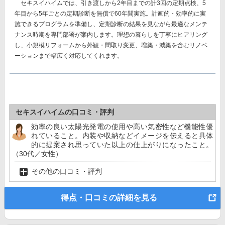
セキスイハイムでは、
引き渡しから2年目までの計3回
の定期点検、
5
年目から5年ごとの
定期診断を
無償で60年間
実施。計画的・効率的に実
施できるプログラムを準備し、定期診断の結果を見ながら最適なメンテ
ナンス時期を専門部署が案内します。理想の暮らしを丁寧にヒアリング
し、小規模リフォームから外観・間取り変更、増築・減築を含むリノベ
ーションまで幅広く対応してくれます。
セキスイハイムの口コミ・評判
効率の良い太陽光発電の使用や高い気密性など機能性優
れていること。内装や収納などイメージを伝えると具体
的に提案され思っていた以上の仕上がりになったこと。
（30代／女性）
その他の口コミ・評判
得点・口コミの詳細を見る