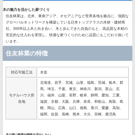
木の魅力を活かした家づくり
住友林業は、北米、東南アジア、オセアニアなど世界各地を拠点に、強固な
グローバルネットワークを構築している日本トップクラスの木材・建材商
社。300年以上木と向き合い、木と歩んできた自負のもと、高品質な木材の
安定的な仕入れを実現し、快適な家づくりのために品質にもこだわり抜いて
います。
住友林業の特徴
対応可能工法
木造
北海道、岩手、宮城、山形、福島、茨城、栃木、群
馬、埼玉、千葉、東京、神奈川、新潟、富山、石
モデルハウス所
川、福井、山梨、長野、岐阜、静岡、愛知、三重、
在地
滋賀、京都、大阪、兵庫、奈良、和歌山、鳥取、島
根、岡山、広島、山口、徳島、香川、愛媛、高知、
福岡、佐賀、長崎、熊本、大分、宮崎、鹿児島
木の持つ特長や特性を活かしたい