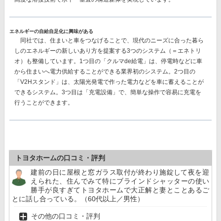
エネルギーの自給自足化に興味がある
同社では、
住まいと車をつなげることで、現代のニーズに合った暮ら
しのエネルギーの新しいあり方を提案
する3つのシステム（＝エネトリ
オ）も整備しています。1つ目の「クルマde給電」は、停電時などに車
から住まいへ電力供給することができる業界初のシステム。2つ目の
「V2Hスタンド」は、太陽光発電で作った電力などを車に蓄えることが
できるシステム。3つ目は「充電設備」で、簡単な操作で容易に充電を
行うことができます。
トヨタホームの口コミ・評判
建前の日に屋根と窓ガラス取付が終わり施錠して夜を迎
えられた、住んでみて特にブラインドシャッターの使い
勝手が良すぎてトヨタホームで大正解と妻とことあるご
とに話し合っている。（60代以上／男性）
その他の口コミ・評判