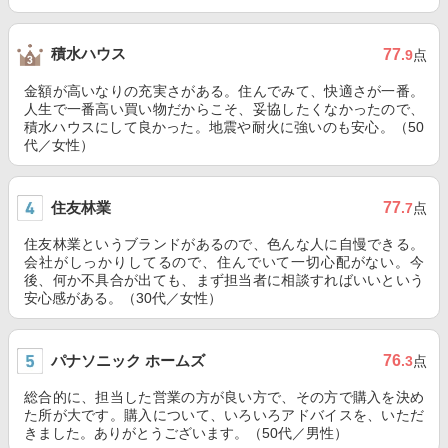
積水ハウス
77
.9
点
金額が高いなりの充実さがある。住んでみて、快適さが一番。
人生で一番高い買い物だからこそ、妥協したくなかったので、
積水ハウスにして良かった。地震や耐火に強いのも安心。（50
代／女性）
住友林業
77
.7
点
住友林業というブランドがあるので、色んな人に自慢できる。
会社がしっかりしてるので、住んでいて一切心配がない。今
後、何か不具合が出ても、まず担当者に相談すればいいという
安心感がある。（30代／女性）
パナソニック ホームズ
76
.3
点
総合的に、担当した営業の方が良い方で、その方で購入を決め
た所が大です。購入について、いろいろアドバイスを、いただ
きました。ありがとうございます。（50代／男性）