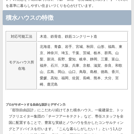
を基準に暮らしやすい住まいづくりを心がけています。
積水ハウスの特徴
対応可能工法
木造、鉄骨造、鉄筋コンクリート造
北海道、青森、岩手、宮城、秋田、山形、福島、東
京、神奈川、埼玉、千葉、茨城、栃木、群馬、山
梨、新潟、長野、愛知、岐阜、静岡、三重、富山、
モデルハウス所
福井、石川、大阪、兵庫、京都、滋賀、奈良、和歌
在地
山、広島、岡山、山口、鳥取、島根、徳島、香川、
愛媛、高知、福岡、佐賀、長崎、熊本、大分、宮
崎、鹿児島
プロがサポートする自由な設計とデザイン力
「邸別自由設計」
にこだわり続けてきた積水ハウス。一級建築士、トッ
プクリエイター集団の
「チーフアーキテクト」
など、専任スタッフを全
国に配置することで、豊富な実績とノウハウを生かしたコンサルティン
グとアドバイスを行います。「こんな暮らしがしたい！」という1人ひ