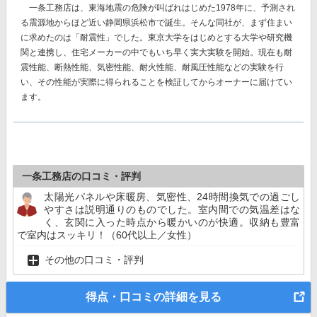
一条工務店は、東海地震の危険が叫ばれはじめた1978年に、予測され
る震源地からほど近い静岡県浜松市で誕生。そんな同社が、まず住まい
に求めたのは「耐震性」でした。東京大学をはじめとする大学や研究機
関と連携し、住宅メーカーの中でもいち早く実大実験を開始。現在も耐
震性能、断熱性能、気密性能、耐火性能、耐風圧性能などの実験を行
い、その性能が実際に得られることを検証してからオーナーに届けてい
ます。
一条工務店の口コミ・評判
太陽光パネルや床暖房、気密性、24時間換気での過ごし
やすさは説明通りのものでした。室内間での気温差はな
く、玄関に入った時点から暖かいのが快適。収納も豊富
で室内はスッキリ！（60代以上／女性）
その他の口コミ・評判
得点・口コミの詳細を見る