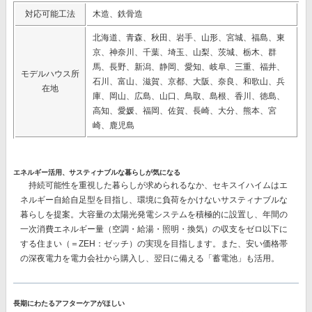
対応可能工法
木造、鉄骨造
北海道、青森、秋田、岩手、山形、宮城、福島、東
京、神奈川、千葉、埼玉、山梨、茨城、栃木、群
馬、長野、新潟、静岡、愛知、岐阜、三重、福井、
モデルハウス所
石川、富山、滋賀、京都、大阪、奈良、和歌山、兵
在地
庫、岡山、広島、山口、鳥取、島根、香川、徳島、
高知、愛媛、福岡、佐賀、長崎、大分、熊本、宮
崎、鹿児島
エネルギー活用、サスティナブルな暮らしが気になる
持続可能性を重視した暮らしが求められるなか、セキスイハイムはエ
ネルギー自給自足型を目指し、環境に負荷をかけないサスティナブルな
暮らしを提案。大容量の太陽光発電システムを積極的に設置し、
年間の
一次消費エネルギー量（空調・給湯・照明・換気）の収支をゼロ以下に
する
住まい（＝ZEH：ゼッチ）の実現を目指します。また、安い価格帯
の深夜電力を電力会社から購入し、翌日に備える
「蓄電池」
も活用。
長期にわたるアフターケアがほしい