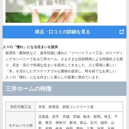
得点・口コミの詳細を見る
人々の「憧れ」になる住まいを提供
耐震性・断熱性など、基本性能に優れた
「ツーバイフォー工法」のリーディ
ングカンパニー
である三井ホーム。さまざまな技術開発による性能向上を図
り、安全・安心で快適な住まいを提供してきました。人と環境に優しい
「木」を活かしたサスティナブルな建物を提供し、時を経てなお美しい、
人々の「憧れ」になる住まいと暮らしの提案に努めています。
三井ホームの特徴
対応可能工法
木造、鉄骨造、鉄筋コンクリート造
北海道、岩手、宮城、茨城、栃木、群馬、埼玉、千
葉、東京、神奈川、新潟、富山、石川、福井、山
モデルハウス所
梨、長野、岐阜、静岡、愛知、三重、滋賀、京都、