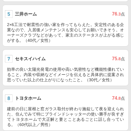
三井ホーム
76
.3
点
2×6工法で耐震性の強い家を作ってもらえた。安定性のある企
業なので、入居後メンテナンスも安心してお願いできそう。オ
ーナーズクラブなどがあって、家主のステータスが上がる感じ
がする。（40代／女性）
セキスイハイム
75
.8
点
効率の良い太陽光発電の使用や高い気密性など機能性優れてい
ること。内装や収納などイメージを伝えると具体的に提案され
思っていた以上の仕上がりになったこと。（30代／女性）
トヨタホーム
74
.8
点
建前の日に屋根と窓ガラス取付が終わり施錠して夜を迎えられ
た、住んでみて特にブラインドシャッターの使い勝手が良すぎ
てトヨタホームで大正解と妻とことあるごとに話し合ってい
る。（60代以上／男性）