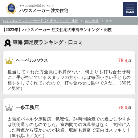
オリコン顧客満足度ランキング
ハウスメーカー 注文住宅
おすすめのハウスメーカー 注文住宅ランキング・比較
2023年版
東海
【2023年】ハウスメーカー 注文住宅の東海ランキング・比較
東海 満足度ランキング・口コミ
ヘーベルハウス
78
.4
点
担当してくれた方全員に不満がない。何よりも打ち合わせ時
に、手が空いているスタッフの方が、ほぼ毎回小さい子どもの
相手をしてくれていたので、打ち合わせに集中できた。（30代
／男性）
一条工務店
78
.0
点
太陽光パネルや床暖房、気密性、24時間換気での過ごしやすさ
は説明通りのものでした。室内間での気温差はなく、玄関に入
った時点から暖かいのが快適。収納も豊富で室内はスッキリ！
（60代以上／女性）