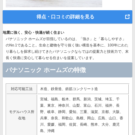
得点・口コミの詳細を見る
地震に強く、安心・快適が続く住まい
パナソニック ホームズが目指しているのは、「強さ」と「暮らしやすさ」
のNo.1であること。生命と建物を守り抜く強い構造を基本に、
100年にわた
り暮らしを探求し続けてきたパナソニック
ならではの提案力と技術力で、末
長く快適に安心して暮らせる住まいを提案しています。
パナソニック ホームズの特徴
対応可能工法
木造、鉄骨造、鉄筋コンクリート造
宮城、福島、栃木、群馬、新潟、茨城、埼玉、千
葉、東京、神奈川、山梨、富山、石川、福井、長
モデルハウス所
野、岐阜、静岡、愛知、三重、滋賀、京都、大阪、
在地
兵庫、奈良、和歌山、島根、岡山、広島、山口、香
川、愛媛、福岡、佐賀、長崎、熊本、大分、鹿児
島、沖縄