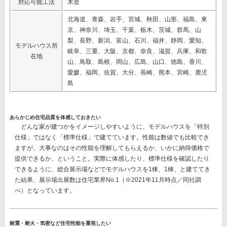
対応可能工法
木造
北海道、青森、岩手、宮城、秋田、山形、福島、東
京、神奈川、埼玉、千葉、栃木、茨城、群馬、山
梨、長野、新潟、富山、石川、福井、静岡、愛知、
モデルハウス所
岐阜、三重、大阪、京都、奈良、滋賀、兵庫、和歌
在地
山、鳥取、島根、岡山、広島、山口、徳島、香川、
愛媛、福岡、佐賀、大分、長崎、熊本、宮崎、鹿児
島
あらかじめ住宅品質を体感しておきたい
どんな家が建つかをイメージしやすいように、モデルハウスを「特別
仕様」ではなく「標準仕様」で建てています。性能は数値でも比較でき
ますが、大事なのはその性能を理解してもらえるか、いかに納得価格で
提供できるか、ということ。実際に体感したり、標準仕様を確認したり
できるように、総合展示場などでモデルハウスを1棟、1棟、と建ててき
た結果、
展示場出展数は住宅業界No.1
（※2021年11月時点／同社調
べ）となっています。
耐震・耐火・気密など住宅性能を重視したい