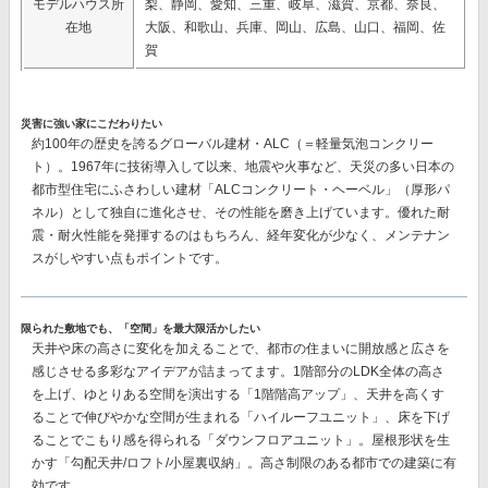
モデルハウス所
梨、静岡、愛知、三重、岐阜、滋賀、京都、奈良、
在地
大阪、和歌山、兵庫、岡山、広島、山口、福岡、佐
賀
災害に強い家にこだわりたい
約100年の歴史を誇るグローバル建材・ALC（＝軽量気泡コンクリー
ト）。1967年に技術導入して以来、地震や火事など、天災の多い日本の
都市型住宅にふさわしい建材
「ALCコンクリート・ヘーベル」（厚形パ
ネル）
として独自に進化させ、その性能を磨き上げています。優れた耐
震・耐火性能を発揮するのはもちろん、経年変化が少なく、メンテナン
スがしやすい点もポイントです。
限られた敷地でも、「空間」を最大限活かしたい
天井や床の高さに変化を加えることで、都市の住まいに開放感と広さを
感じさせる多彩なアイデアが詰まってます。1階部分のLDK全体の高さ
を上げ、ゆとりある空間を演出する「1階階高アップ」、天井を高くす
ることで伸びやかな空間が生まれる「ハイルーフユニット」、床を下げ
ることでこもり感を得られる「ダウンフロアユニット」。屋根形状を生
かす「勾配天井/ロフト/小屋裏収納」。高さ制限のある都市での建築に有
効です。