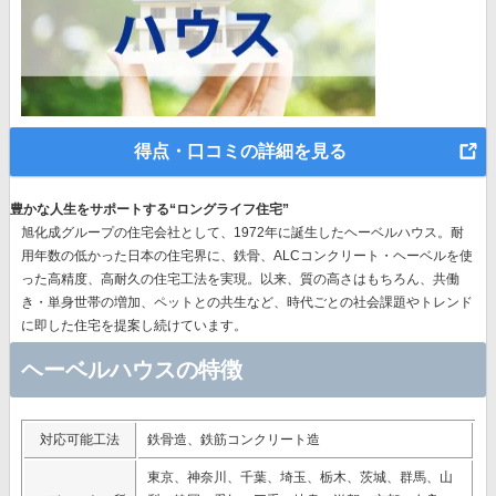
得点・口コミの詳細を見る
豊かな人生をサポートする“ロングライフ住宅”
旭化成グループの住宅会社として、1972年に誕生したヘーベルハウス。耐
用年数の低かった日本の住宅界に、鉄骨、ALCコンクリート・ヘーベルを使
った高精度、高耐久の住宅工法を実現。以来、質の高さはもちろん、共働
き・単身世帯の増加、ペットとの共生など、時代ごとの社会課題やトレンド
に即した住宅を提案し続けています。
ヘーベルハウスの特徴
対応可能工法
鉄骨造、鉄筋コンクリート造
東京、神奈川、千葉、埼玉、栃木、茨城、群馬、山