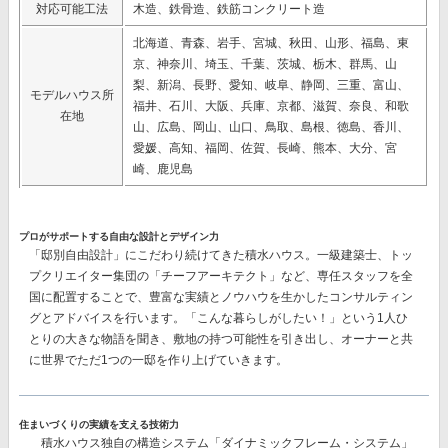
対応可能工法
木造、鉄骨造、鉄筋コンクリート造
北海道、青森、岩手、宮城、秋田、山形、福島、東
京、神奈川、埼玉、千葉、茨城、栃木、群馬、山
梨、新潟、長野、愛知、岐阜、静岡、三重、富山、
モデルハウス所
福井、石川、大阪、兵庫、京都、滋賀、奈良、和歌
在地
山、広島、岡山、山口、鳥取、島根、徳島、香川、
愛媛、高知、福岡、佐賀、長崎、熊本、大分、宮
崎、鹿児島
プロがサポートする自由な設計とデザイン力
「邸別自由設計」
にこだわり続けてきた積水ハウス。一級建築士、トッ
プクリエイター集団の
「チーフアーキテクト」
など、専任スタッフを全
国に配置することで、豊富な実績とノウハウを生かしたコンサルティン
グとアドバイスを行います。「こんな暮らしがしたい！」という1人ひ
とりの大きな物語を聞き、敷地の持つ可能性を引き出し、オーナーと共
に世界でただ1つの一邸を作り上げていきます。
住まいづくりの実績を支える技術力
積水ハウス独自の構造システム
「ダイナミックフレーム・システム」