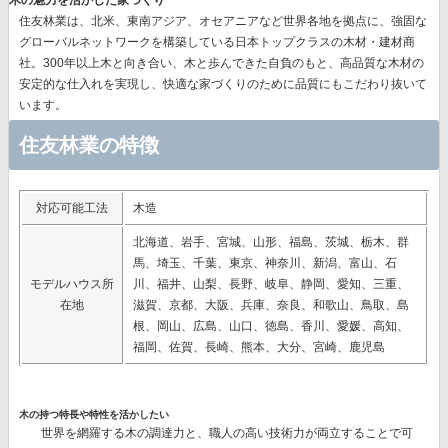
木の魅力を活かした家づくり
住友林業は、北米、東南アジア、オセアニアなど世界各地を拠点に、強固な
グローバルネットワークを構築している日本トップクラスの木材・建材商
社。300年以上木と向き合い、木と歩んできた自負のもと、高品質な木材の
安定的な仕入れを実現し、快適な家づくりのために品質にもこだわり抜いて
います。
住友林業の特徴
対応可能工法
木造
北海道、岩手、宮城、山形、福島、茨城、栃木、群
馬、埼玉、千葉、東京、神奈川、新潟、富山、石
モデルハウス所
川、福井、山梨、長野、岐阜、静岡、愛知、三重、
在地
滋賀、京都、大阪、兵庫、奈良、和歌山、鳥取、島
根、岡山、広島、山口、徳島、香川、愛媛、高知、
福岡、佐賀、長崎、熊本、大分、宮崎、鹿児島
木の持つ特長や特性を活かしたい
世界を網羅する木の調達力と、職人の高い技術力が両立することで可