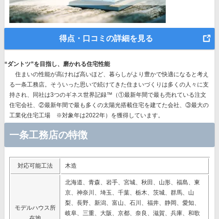
得点・口コミの詳細を見る
“ダントツ”を目指し、磨かれる住宅性能
住まいの性能が高ければ高いほど、暮らしがより豊かで快適になると考え
る一条工務店。そういった思いで続けてきた住まいづくりは多くの人々に支
持され、同社は
3つのギネス世界記録™（①最新年間で最も売れている注文
住宅会社、②最新年間で最も多くの太陽光搭載住宅を建てた会社、③最大の
工業化住宅工場 ※対象年は2022年）を獲得
しています。
一条工務店の特徴
対応可能工法
木造
北海道、青森、岩手、宮城、秋田、山形、福島、東
京、神奈川、埼玉、千葉、栃木、茨城、群馬、山
梨、長野、新潟、富山、石川、福井、静岡、愛知、
モデルハウス所
岐阜、三重、大阪、京都、奈良、滋賀、兵庫、和歌
在地