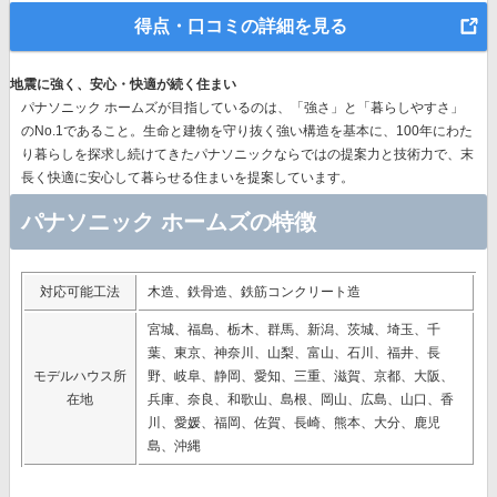
得点・口コミの詳細を見る
地震に強く、安心・快適が続く住まい
パナソニック ホームズが目指しているのは、「強さ」と「暮らしやすさ」
のNo.1であること。生命と建物を守り抜く強い構造を基本に、
100年にわた
り暮らしを探求し続けてきたパナソニック
ならではの提案力と技術力で、末
長く快適に安心して暮らせる住まいを提案しています。
パナソニック ホームズの特徴
対応可能工法
木造、鉄骨造、鉄筋コンクリート造
宮城、福島、栃木、群馬、新潟、茨城、埼玉、千
葉、東京、神奈川、山梨、富山、石川、福井、長
モデルハウス所
野、岐阜、静岡、愛知、三重、滋賀、京都、大阪、
在地
兵庫、奈良、和歌山、島根、岡山、広島、山口、香
川、愛媛、福岡、佐賀、長崎、熊本、大分、鹿児
島、沖縄