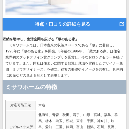
得点・口コミの詳細を見る
収納を増やし、生活空間も広げる「蔵のある家」
ミサワホームでは、
日本古来の収納スペースである「蔵」に着目
し、
1993年に「蔵のある家」を開発。3年後の1996年、
「蔵のある家」は住宅
業界初のグッドデザイン賞グランプリを受賞
し、今なおロングセラーを続け
ています。また、同社は住まいに関する知識と見識を習得したデザイナー集
団「ミサワデザイナーズ」を確立。顧客の要望やイメージを共有し、具体的
に図面などの見える形として表現します。
ミサワホームの特徴
対応可能工法
木造
北海道、青森、秋田、岩手、山形、宮城、福島、群
馬、栃木、埼玉、茨城、東京、千葉、神奈川、岐
モデルハウス所
阜、愛知、三重、静岡、富山、新潟、石川、長野、