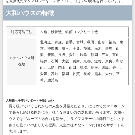
を見据えたテクノロジー
をコンセプトに、住まいの提案を行っています。
大和ハウスの特徴
対応可能工法
木造、鉄骨造、鉄筋コンクリート造
北海道、青森、岩手、宮城、秋田、山形、福島、東
京、神奈川、埼玉、千葉、茨城、栃木、群馬、山
梨、新潟、長野、愛知、岐阜、静岡、三重、富山、
モデルハウス所
福井、石川、大阪、兵庫、京都、滋賀、奈良、和歌
在地
山、広島、岡山、山口、鳥取、島根、徳島、香川、
愛媛、高知、福岡、佐賀、長崎、熊本、大分、宮
崎、鹿児島
入居後も手厚いサポートを受けたい
長く続いていくこれからの人生を見据えたとき、はじめてのマイホーム
で暮らし続ける以外にも、様々な住まい方の選択肢があります。大和ハ
ウスではグループの総合力を活かし、ライフステージの節目ごとにさま
ざまな住まいのあり方を提案。人生の様々なシーンにおけるサポートを
実現します。