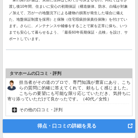
家の真の評価は、実際に住みはじめてから決まるもの。同社では
引き
渡し後10年間、住まいに安心の初期保証（構造躯体、防水、白蟻が対象
／加えて、万が一の地盤沈下による建物の損害が発生した場合に備え
た、地盤保証制度を採用）と保険（住宅瑕疵担保責任保険）
を付けてい
ます。さらに、メンテナンスや補修をすることで家を正常に保ち、いつ
までも安心して暮らせるよう、「最長60年長期保証・点検」を設け、サ
ポートしています。
タマホームの口コミ・評判
担当者がその道のプロで、専門知識が豊富にあり、こち
らの質問に的確に答えてくれて、頼もしく感じました。
こちらの要望にも可能な限り応じていただき、気持ちに
寄り添っていただけて良かったです。（40代／女性）
その他の口コミ・評判
得点・口コミの詳細を見る