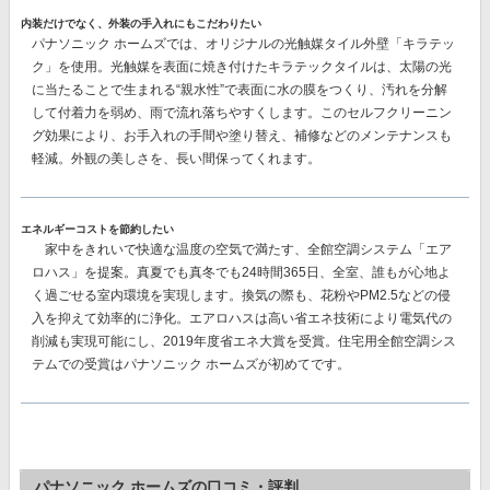
内装だけでなく、外装の手入れにもこだわりたい
パナソニック ホームズでは、オリジナルの
光触媒タイル外壁「キラテッ
ク」
を使用。光触媒を表面に焼き付けたキラテックタイルは、太陽の光
に当たることで生まれる“親水性”で表面に水の膜をつくり、汚れを分解
して付着力を弱め、雨で流れ落ちやすくします。このセルフクリーニン
グ効果により、
お手入れの手間や塗り替え、補修などのメンテナンスも
軽減。
外観の美しさを、長い間保ってくれます。
エネルギーコストを節約したい
家中をきれいで快適な温度の空気で満たす、
全館空調システム「エア
ロハス」
を提案。真夏でも真冬でも24時間365日、全室、誰もが心地よ
く過ごせる室内環境を実現します。換気の際も、花粉やPM2.5などの侵
入を抑えて効率的に浄化。エアロハスは高い省エネ技術により電気代の
削減も実現可能にし、
2019年度省エネ大賞を受賞。
住宅用全館空調シス
テムでの受賞はパナソニック ホームズが初めてです。
パナソニック ホームズの口コミ・評判