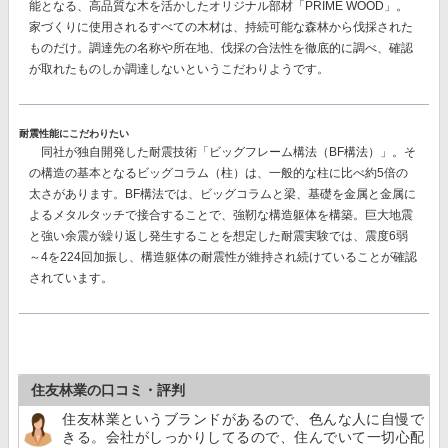
能となる、高品質な木を活かしたオリジナル部材
「PRIME WOOD」。
家づくりに使用されるすべての木材は、持続可能な森林から伐採された
ものだけ。調達先の名称や所在地、伐採の合法性を徹底的に調べ、確認
が取れたものしか調達しないというこだわりようです。
耐震性能にこだわりたい
同社が独自開発した耐震技術
「ビッグフレーム構法（BF構法）」。
そ
の構造の基本となるビッグコラム（柱）は、一般的な柱に比べ約5倍の
太さがあります。BF構法では、ビッグコラムと梁、基礎を金属と金属に
よるメタルタッチで接合することで、強靭な構造躯体を構築。巨大地震
と強い余震が繰り返し発生することを想定した耐震実験では、
震度6弱
～4を224回加振し、構造躯体の耐震性が維持
され続けていることが確認
されています。
住友林業の口コミ・評判
住友林業というブランドがあるので、色んな人に自慢で
きる。会社がしっかりしてるので、住んでいて一切心配