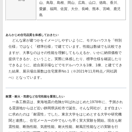
山、鳥取、島根、岡山、広島、山口、徳島、香川、
愛媛、福岡、佐賀、大分、長崎、熊本、宮崎、鹿児
島
あらかじめ住宅品質を体感しておきたい
どんな家が建つかをイメージしやすいように、モデルハウスを「特別
仕様」ではなく「標準仕様」で建てています。性能は数値でも比較でき
ますが、大事なのはその性能を理解してもらえるか、いかに納得価格で
提供できるか、ということ。実際に体感したり、標準仕様を確認したり
できるように、総合展示場などでモデルハウスを1棟、1棟、と建ててき
た結果、
展示場出展数は住宅業界No.1
（※2021年11月時点／同社調
べ）となっています。
耐震・耐火・気密など住宅性能を重視したい
一条工務店は、東海地震の危険が叫ばれはじめた1978年に、予測され
る震源地からほど近い静岡県浜松市で誕生。そんな同社が、まず住まい
に求めたのは「耐震性」でした。東京大学をはじめとする大学や研究機
関と連携し、住宅メーカーの中でもいち早く実大実験を開始。現在も耐
震性能、断熱性能、気密性能、耐火性能、耐風圧性能などの実験を行