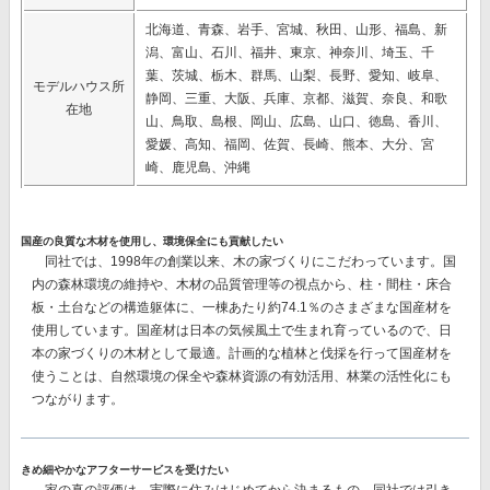
北海道、青森、岩手、宮城、秋田、山形、福島、新
潟、富山、石川、福井、東京、神奈川、埼玉、千
葉、茨城、栃木、群馬、山梨、長野、愛知、岐阜、
モデルハウス所
静岡、三重、大阪、兵庫、京都、滋賀、奈良、和歌
在地
山、鳥取、島根、岡山、広島、山口、徳島、香川、
愛媛、高知、福岡、佐賀、長崎、熊本、大分、宮
崎、鹿児島、沖縄
国産の良質な木材を使用し、環境保全にも貢献したい
同社では、1998年の創業以来、木の家づくりにこだわっています。国
内の森林環境の維持や、木材の品質管理等の視点から、柱・間柱・床合
板・土台などの構造躯体に、一棟あたり約74.1％のさまざまな国産材を
使用しています。国産材は日本の気候風土で生まれ育っているので、日
本の家づくりの木材として最適。
計画的な植林と伐採を行って国産材を
使うことは、自然環境の保全や森林資源の有効活用、林業の活性化
にも
つながります。
きめ細やかなアフターサービスを受けたい