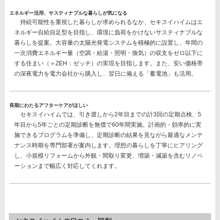
エネルギー活用、サスティナブルな暮らしが気になる
持続可能性を重視した暮らしが求められるなか、セキスイハイムはエ
ネルギー自給自足型を目指し、環境に負荷をかけないサスティナブルな
暮らしを提案。大容量の太陽光発電システムを積極的に設置し、
年間の
一次消費エネルギー量（空調・給湯・照明・換気）の収支をゼロ以下に
する
住まい（＝ZEH：ゼッチ）の実現を目指します。また、安い価格帯
の深夜電力を電力会社から購入し、翌日に備える
「蓄電池」
も活用。
長期にわたるアフターケアがほしい
セキスイハイムでは、
引き渡しから2年目までの計3回
の定期点検、
5
年目から5年ごとの
定期診断を
無償で60年間
実施。計画的・効率的に実
施できるプログラムを準備し、定期診断の結果を見ながら最適なメンテ
ナンス時期を専門部署が案内します。理想の暮らしを丁寧にヒアリング
し、小規模リフォームから外観・間取り変更、増築・減築を含むリノベ
ーションまで幅広く対応してくれます。