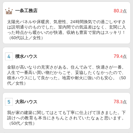
一条工務店
80
.2
点
太陽光パネルや床暖房、気密性、24時間換気での過ごしやすさ
は説明通りのものでした。室内間での気温差はなく、玄関に入
った時点から暖かいのが快適。収納も豊富で室内はスッキリ！
（60代以上／女性）
積水ハウス
79
.4
点
金額が高いなりの充実さがある。住んでみて、快適さが一番。
人生で一番高い買い物だからこそ、妥協したくなかったので、
積水ハウスにして良かった。地震や耐火に強いのも安心。（50
代／女性）
大和ハウス
78
.3
点
我が家の建築に関してはとても丁寧に仕上げて頂きました。下
請けへの教育も本当にきちんとされていたなぁと思います。
（50代／女性）