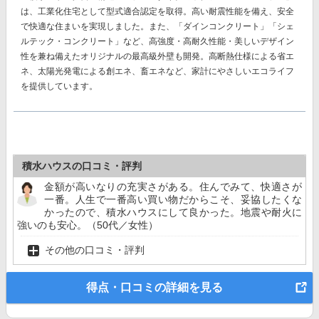
は、工業化住宅として型式適合認定を取得。高い耐震性能を備え、安全
で快適な住まいを実現しました。また、
「ダインコンクリート」「シェ
ルテック・コンクリート」
など、高強度・高耐久性能・美しいデザイン
性を兼ね備えたオリジナルの最高級外壁も開発。高断熱仕様による省エ
ネ、太陽光発電による創エネ、畜エネなど、家計にやさしいエコライフ
を提供しています。
積水ハウスの口コミ・評判
金額が高いなりの充実さがある。住んでみて、快適さが
一番。人生で一番高い買い物だからこそ、妥協したくな
かったので、積水ハウスにして良かった。地震や耐火に
強いのも安心。（50代／女性）
その他の口コミ・評判
得点・口コミの詳細を見る