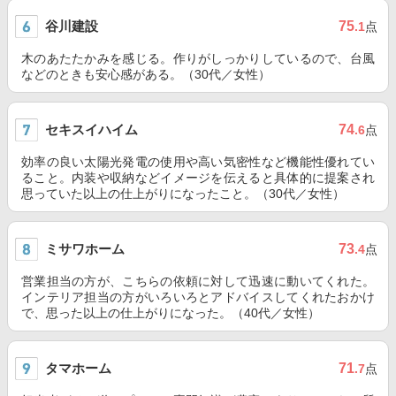
谷川建設
75
.1
点
木のあたたかみを感じる。作りがしっかりしているので、台風
などのときも安心感がある。（30代／女性）
セキスイハイム
74
.6
点
効率の良い太陽光発電の使用や高い気密性など機能性優れてい
ること。内装や収納などイメージを伝えると具体的に提案され
思っていた以上の仕上がりになったこと。（30代／女性）
ミサワホーム
73
.4
点
営業担当の方が、こちらの依頼に対して迅速に動いてくれた。
インテリア担当の方がいろいろとアドバイスしてくれたおかけ
で、思った以上の仕上がりになった。（40代／女性）
タマホーム
71
.7
点