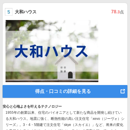
大和ハウス
78
.3
点
得点・口コミの詳細を見る
安心と心地よさを叶えるテクノロジー
1955年の創業以来、
住宅のパイオニア
として新たな商品を開発し続けてい
る大和ハウス。地震に強く、断熱性能の高い注文住宅「xevo（ジーヴォ）シ
リーズ」。3・4・5階建て注文住宅「skye（スカイエ）」など、
将来の変化