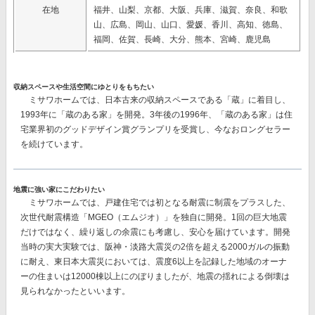
在地
福井、山梨、京都、大阪、兵庫、滋賀、奈良、和歌
山、広島、岡山、山口、愛媛、香川、高知、徳島、
福岡、佐賀、長崎、大分、熊本、宮崎、鹿児島
収納スペースや生活空間にゆとりをもちたい
ミサワホームでは、日本古来の収納スペースである「蔵」に着目し、
1993年に「蔵のある家」を開発。3年後の1996年、「蔵のある家」は住
宅業界初のグッドデザイン賞グランプリを受賞し、今なおロングセラー
を続けています。
地震に強い家にこだわりたい
ミサワホームでは、戸建住宅では初となる耐震に制震をプラスした、
次世代耐震構造「MGEO（エムジオ）」を独自に開発。
1回の巨大地震
だけではなく、繰り返しの余震にも考慮し、安心を届けています。開発
当時の実大実験では、阪神・淡路大震災の2倍を超える2000ガルの振動
に耐え、東日本大震災においては、震度6以上を記録した地域のオーナ
ーの住まいは12000棟以上にのぼりましたが、地震の揺れによる倒壊は
見られなかったといいます。