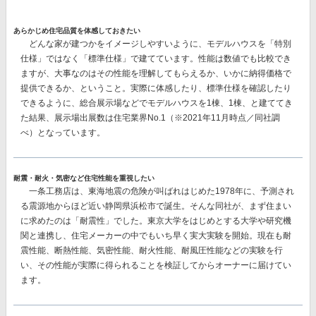
あらかじめ住宅品質を体感しておきたい
どんな家が建つかをイメージしやすいように、モデルハウスを「特別
仕様」ではなく「標準仕様」で建てています。性能は数値でも比較でき
ますが、大事なのはその性能を理解してもらえるか、いかに納得価格で
提供できるか、ということ。実際に体感したり、標準仕様を確認したり
できるように、総合展示場などでモデルハウスを1棟、1棟、と建ててき
た結果、
展示場出展数は住宅業界No.1
（※2021年11月時点／同社調
べ）となっています。
耐震・耐火・気密など住宅性能を重視したい
一条工務店は、東海地震の危険が叫ばれはじめた1978年に、予測され
る震源地からほど近い静岡県浜松市で誕生。そんな同社が、まず住まい
に求めたのは「耐震性」でした。東京大学をはじめとする大学や研究機
関と連携し、住宅メーカーの中でもいち早く実大実験を開始。現在も耐
震性能、断熱性能、気密性能、耐火性能、耐風圧性能などの実験を行
い、その性能が実際に得られることを検証してからオーナーに届けてい
ます。