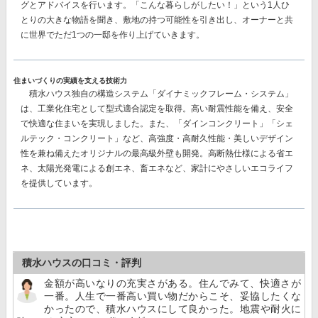
グとアドバイスを行います。「こんな暮らしがしたい！」という1人ひ
とりの大きな物語を聞き、敷地の持つ可能性を引き出し、オーナーと共
に世界でただ1つの一邸を作り上げていきます。
住まいづくりの実績を支える技術力
積水ハウス独自の構造システム
「ダイナミックフレーム・システム」
は、工業化住宅として型式適合認定を取得。高い耐震性能を備え、安全
で快適な住まいを実現しました。また、
「ダインコンクリート」「シェ
ルテック・コンクリート」
など、高強度・高耐久性能・美しいデザイン
性を兼ね備えたオリジナルの最高級外壁も開発。高断熱仕様による省エ
ネ、太陽光発電による創エネ、畜エネなど、家計にやさしいエコライフ
を提供しています。
積水ハウスの口コミ・評判
金額が高いなりの充実さがある。住んでみて、快適さが
一番。人生で一番高い買い物だからこそ、妥協したくな
かったので、積水ハウスにして良かった。地震や耐火に