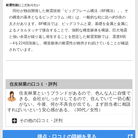
耐震性能にこだわりたい
同社が独自開発した耐震技術
「ビッグフレーム構法（BF構法）」。
そ
の構造の基本となるビッグコラム（柱）は、一般的な柱に比べ約5倍の
太さがあります。BF構法では、ビッグコラムと梁、基礎を金属と金属に
よるメタルタッチで接合することで、強靭な構造躯体を構築。巨大地震
と強い余震が繰り返し発生することを想定した耐震実験では、
震度6弱
～4を224回加振し、構造躯体の耐震性が維持
され続けていることが確認
されています。
住友林業の口コミ・評判
住友林業というブランドがあるので、色んな人に自慢で
きる。会社がしっかりしてるので、住んでいて一切心配
がない。今後、何か不具合が出ても、まず担当者に相談
すればいいという安心感がある。（30代／女性）
その他の口コミ・評判
得点・口コミの詳細を見る