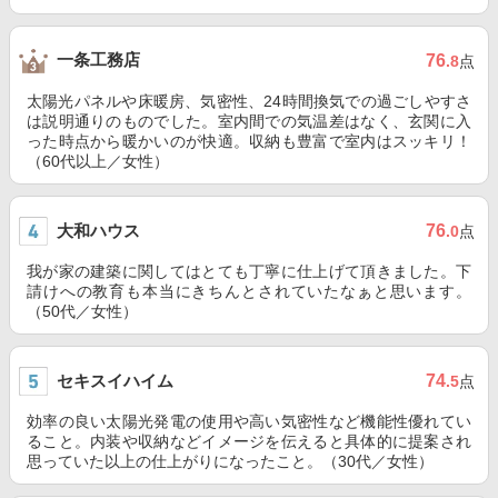
一条工務店
76
.8
点
太陽光パネルや床暖房、気密性、24時間換気での過ごしやすさ
は説明通りのものでした。室内間での気温差はなく、玄関に入
った時点から暖かいのが快適。収納も豊富で室内はスッキリ！
（60代以上／女性）
大和ハウス
76
.0
点
我が家の建築に関してはとても丁寧に仕上げて頂きました。下
請けへの教育も本当にきちんとされていたなぁと思います。
（50代／女性）
セキスイハイム
74
.5
点
効率の良い太陽光発電の使用や高い気密性など機能性優れてい
ること。内装や収納などイメージを伝えると具体的に提案され
思っていた以上の仕上がりになったこと。（30代／女性）