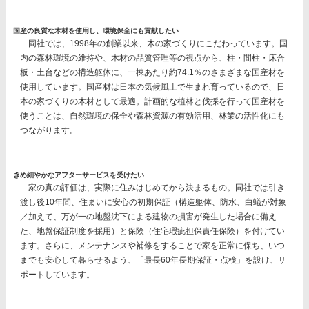
国産の良質な木材を使用し、環境保全にも貢献したい
同社では、1998年の創業以来、木の家づくりにこだわっています。国
内の森林環境の維持や、木材の品質管理等の視点から、柱・間柱・床合
板・土台などの構造躯体に、一棟あたり約74.1％のさまざまな国産材を
使用しています。国産材は日本の気候風土で生まれ育っているので、日
本の家づくりの木材として最適。
計画的な植林と伐採を行って国産材を
使うことは、自然環境の保全や森林資源の有効活用、林業の活性化
にも
つながります。
きめ細やかなアフターサービスを受けたい
家の真の評価は、実際に住みはじめてから決まるもの。同社では
引き
渡し後10年間、住まいに安心の初期保証（構造躯体、防水、白蟻が対象
／加えて、万が一の地盤沈下による建物の損害が発生した場合に備え
た、地盤保証制度を採用）と保険（住宅瑕疵担保責任保険）
を付けてい
ます。さらに、メンテナンスや補修をすることで家を正常に保ち、いつ
までも安心して暮らせるよう、「最長60年長期保証・点検」を設け、サ
ポートしています。