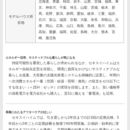
北海道、青森、秋田、岩手、山形、宮城、福島、東
京、神奈川、千葉、埼玉、山梨、茨城、栃木、群
馬、長野、新潟、静岡、愛知、岐阜、三重、福井、
モデルハウス所
石川、富山、滋賀、京都、大阪、奈良、和歌山、兵
在地
庫、岡山、広島、山口、鳥取、島根、香川、徳島、
高知、愛媛、福岡、佐賀、長崎、大分、熊本、宮
崎、鹿児島
エネルギー活用、サスティナブルな暮らしが気になる
持続可能性を重視した暮らしが求められるなか、セキスイハイムはエ
ネルギー自給自足型を目指し、環境に負荷をかけないサスティナブルな
暮らしを提案。大容量の太陽光発電システムを積極的に設置し、
年間の
一次消費エネルギー量（空調・給湯・照明・換気）の収支をゼロ以下に
する
住まい（＝ZEH：ゼッチ）の実現を目指します。また、安い価格帯
の深夜電力を電力会社から購入し、翌日に備える
「蓄電池」
も活用。
長期にわたるアフターケアがほしい
セキスイハイムでは、
引き渡しから2年目までの計3回
の定期点検、
5
年目から5年ごとの
定期診断を
無償で60年間
実施。計画的・効率的に実
施できるプログラムを準備し、定期診断の結果を見ながら最適なメンテ