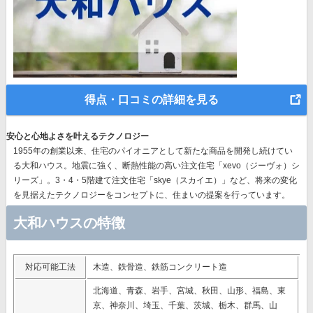
得点・口コミの詳細を見る
安心と心地よさを叶えるテクノロジー
1955年の創業以来、
住宅のパイオニア
として新たな商品を開発し続けてい
る大和ハウス。地震に強く、断熱性能の高い注文住宅「xevo（ジーヴォ）シ
リーズ」。3・4・5階建て注文住宅「skye（スカイエ）」など、
将来の変化
を見据えたテクノロジー
をコンセプトに、住まいの提案を行っています。
大和ハウスの特徴
対応可能工法
木造、鉄骨造、鉄筋コンクリート造
北海道、青森、岩手、宮城、秋田、山形、福島、東
京、神奈川、埼玉、千葉、茨城、栃木、群馬、山