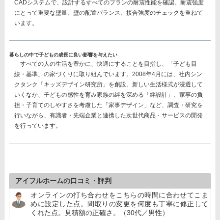
CADシステムで、設計するすべてのプランの耐震性能を確認。耐震強度
にとって重要な壁量、壁の配置バランス、接合強度のチェックを重ねて
います。
暮らしの中で子どもの成長に良い影響を与えたい
すべての人の生活を豊かに、快適にすることを目指し、「子ども目
線・基準」の家づくりに取り組んでいます。2008年4月には、社内シン
クタンク「キッズデザイン研究所」を創設。新しい生活様式が浸透して
いくなか、
子どもの感性を育み家族の絆を深める「絆設計」、家事の負
担・子育てのしやすさを考慮した「家事デザイン」
など、調査・研究を
行いながら、有識者・先端企業と連携した次世代商品・サービスの開発
を行っています。
アイフルホームの口コミ・評判
オンラインの打ち合わせをこちらの時間に合わせてこま
めに設定した点。間取りの変更を何度も丁寧に修正して
くれた点。見積額の正確さ。（30代／男性）