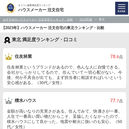
オリコン顧客満足度ランキング
ハウスメーカー 注文住宅
おすすめのハウスメーカー 注文住宅ランキング・比較
2023年版
東北
【2023年】ハウスメーカー 注文住宅の東北ランキング・比較
東北 満足度ランキング・口コミ
住友林業
78
.8
点
住友林業というブランドがあるので、色んな人に自慢できる。
会社がしっかりしてるので、住んでいて一切心配がない。今
後、何か不具合が出ても、まず担当者に相談すればいいという
安心感がある。（30代／女性）
積水ハウス
77
.7
点
金額が高いなりの充実さがある。住んでみて、快適さが一番。
人生で一番高い買い物だからこそ、妥協したくなかったので、
積水ハウスにして良かった。地震や耐火に強いのも安心。（50
代／女性）