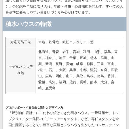
適した住まいを提案する積水ハウス。世界が注目する
「ユニバーサルデザイ
ン」の発想
を早期に取り入れ、年齢・体格・心身機能を問わず、すべての人
を基準に暮らしやすい住まいづくりを心がけています。
積水ハウスの特徴
対応可能工法
木造、鉄骨造、鉄筋コンクリート造
北海道、青森、岩手、宮城、秋田、山形、福島、東
京、神奈川、埼玉、千葉、茨城、栃木、群馬、山
梨、新潟、長野、愛知、岐阜、静岡、三重、富山、
モデルハウス所
福井、石川、大阪、兵庫、京都、滋賀、奈良、和歌
在地
山、広島、岡山、山口、鳥取、島根、徳島、香川、
愛媛、高知、福岡、佐賀、長崎、熊本、大分、宮
崎、鹿児島
プロがサポートする自由な設計とデザイン力
「邸別自由設計」
にこだわり続けてきた積水ハウス。一級建築士、トッ
プクリエイター集団の
「チーフアーキテクト」
など、専任スタッフを全
国に配置することで、豊富な実績とノウハウを生かしたコンサルティン