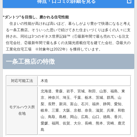
得点・口コミの詳細を見る
“ダントツ”を目指し、磨かれる住宅性能
住まいの性能が高ければ高いほど、暮らしがより豊かで快適になると考え
る一条工務店。そういった思いで続けてきた住まいづくりは多くの人々に支
持され、同社は
3つのギネス世界記録™（①最新年間で最も売れている注文
住宅会社、②最新年間で最も多くの太陽光搭載住宅を建てた会社、③最大の
工業化住宅工場 ※対象年は2022年）を獲得
しています。
一条工務店の特徴
対応可能工法
木造
北海道、青森、岩手、宮城、秋田、山形、福島、東
京、神奈川、埼玉、千葉、栃木、茨城、群馬、山
梨、長野、新潟、富山、石川、福井、静岡、愛知、
モデルハウス所
岐阜、三重、大阪、京都、奈良、滋賀、兵庫、和歌
在地
山、鳥取、島根、岡山、広島、山口、徳島、香川、
愛媛、福岡、佐賀、大分、長崎、熊本、宮崎、鹿児
島