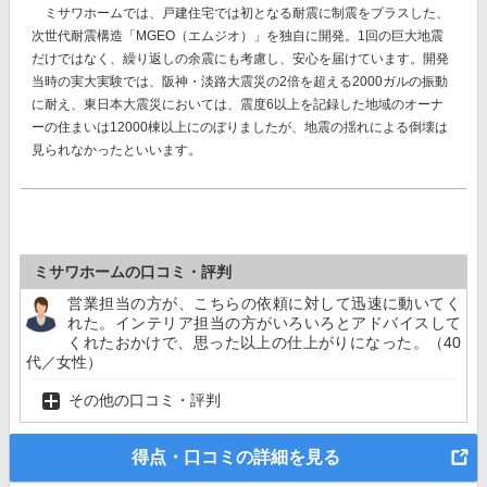
ミサワホームでは、戸建住宅では初となる耐震に制震をプラスした、
次世代耐震構造「MGEO（エムジオ）」を独自に開発。
1回の巨大地震
だけではなく、繰り返しの余震にも考慮し、安心を届けています。開発
当時の実大実験では、阪神・淡路大震災の2倍を超える2000ガルの振動
に耐え、東日本大震災においては、震度6以上を記録した地域のオーナ
ーの住まいは12000棟以上にのぼりましたが、地震の揺れによる倒壊は
見られなかったといいます。
ミサワホームの口コミ・評判
営業担当の方が、こちらの依頼に対して迅速に動いてく
れた。インテリア担当の方がいろいろとアドバイスして
くれたおかけで、思った以上の仕上がりになった。（40
代／女性）
その他の口コミ・評判
得点・口コミの詳細を見る