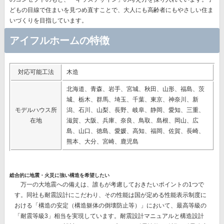
どもの目線で住まいを見つめ直すことで、大人にも高齢者にもやさしい住ま
いづくりを目指しています。
アイフルホームの特徴
対応可能工法
木造
北海道、青森、岩手、宮城、秋田、山形、福島、茨
城、栃木、群馬、埼玉、千葉、東京、神奈川、新
モデルハウス所
潟、石川、山梨、長野、岐阜、静岡、愛知、三重、
在地
滋賀、大阪、兵庫、奈良、鳥取、島根、岡山、広
島、山口、徳島、愛媛、高知、福岡、佐賀、長崎、
熊本、大分、宮崎、鹿児島
総合的に地震・火災に強い構造を希望したい
万一の大地震への備えは、誰もが考慮しておきたいポイントの1つで
す。同社も耐震設計にこだわり、その性能は国が定める性能表示制度に
おける
「構造の安定（構造躯体の倒壊防止等）」において、最高等級の
「耐震等級3」相当を実現
しています。耐震設計マニュアルと構造設計