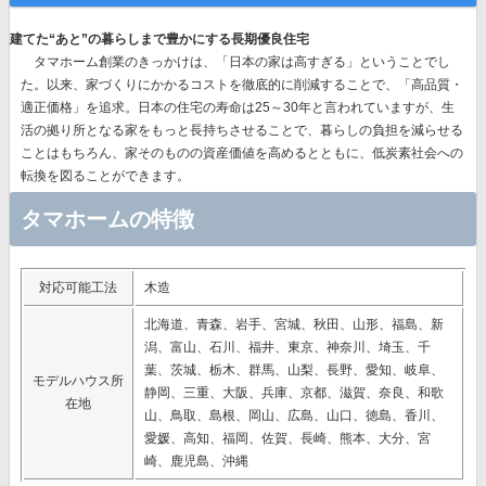
建てた“あと”の暮らしまで豊かにする長期優良住宅
タマホーム創業のきっかけは、「日本の家は高すぎる」ということでし
た。以来、
家づくりにかかるコストを徹底的に削減することで、「高品質・
適正価格」を追求。
日本の住宅の寿命は25～30年と言われていますが、生
活の拠り所となる家をもっと長持ちさせることで、暮らしの負担を減らせる
ことはもちろん、家そのものの資産価値を高めるとともに、低炭素社会への
転換を図ることができます。
タマホームの特徴
対応可能工法
木造
北海道、青森、岩手、宮城、秋田、山形、福島、新
潟、富山、石川、福井、東京、神奈川、埼玉、千
葉、茨城、栃木、群馬、山梨、長野、愛知、岐阜、
モデルハウス所
静岡、三重、大阪、兵庫、京都、滋賀、奈良、和歌
在地
山、鳥取、島根、岡山、広島、山口、徳島、香川、
愛媛、高知、福岡、佐賀、長崎、熊本、大分、宮
崎、鹿児島、沖縄