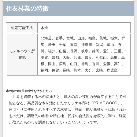
住友林業の特徴
対応可能工法
木造
北海道、岩手、宮城、山形、福島、茨城、栃木、群
馬、埼玉、千葉、東京、神奈川、新潟、富山、石
モデルハウス所
川、福井、山梨、長野、岐阜、静岡、愛知、三重、
在地
滋賀、京都、大阪、兵庫、奈良、和歌山、鳥取、島
根、岡山、広島、山口、徳島、香川、愛媛、高知、
福岡、佐賀、長崎、熊本、大分、宮崎、鹿児島
木の持つ特長や特性を活かしたい
世界を網羅する木の調達力と、職人の高い技術力が両立することで可
能となる、高品質な木を活かしたオリジナル部材
「PRIME WOOD」。
家づくりに使用されるすべての木材は、持続可能な森林から伐採された
ものだけ。調達先の名称や所在地、伐採の合法性を徹底的に調べ、確認
が取れたものしか調達しないというこだわりようです。