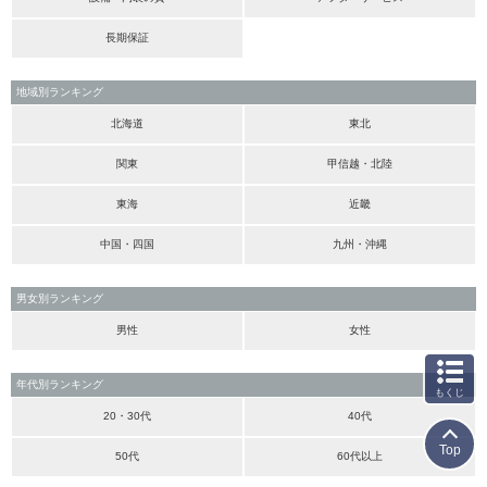
長期保証
地域別ランキング
北海道
東北
関東
甲信越・北陸
東海
近畿
中国・四国
九州・沖縄
男女別ランキング
男性
女性
年代別ランキング
もくじ
20・30代
40代
Top
50代
60代以上