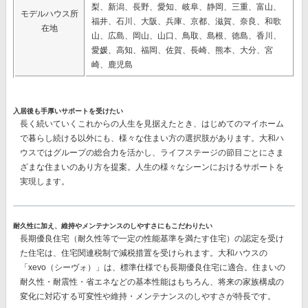
梨、新潟、長野、愛知、岐阜、静岡、三重、富山、
モデルハウス所
福井、石川、大阪、兵庫、京都、滋賀、奈良、和歌
在地
山、広島、岡山、山口、鳥取、島根、徳島、香川、
愛媛、高知、福岡、佐賀、長崎、熊本、大分、宮
崎、鹿児島
入居後も手厚いサポートを受けたい
長く続いていくこれからの人生を見据えたとき、はじめてのマイホーム
で暮らし続ける以外にも、様々な住まい方の選択肢があります。大和ハ
ウスではグループの総合力を活かし、ライフステージの節目ごとにさま
ざまな住まいのあり方を提案。人生の様々なシーンにおけるサポートを
実現します。
耐久性に加え、維持やメンテナンスのしやすさにもこだわりたい
長期優良住宅（耐久性等で一定の性能基準を満たす住宅）の認定を受け
た住宅は、住宅関連税制で減税措置を受けられます。大和ハウスの
「xevo（シーヴォ）」は、標準仕様でも長期優良住宅に適合。住まいの
耐久性・耐震性・省エネなどの基本性能はもちろん、将来の家族構成の
変化に対応する可変性や維持・メンテナンスのしやすさが特長です。