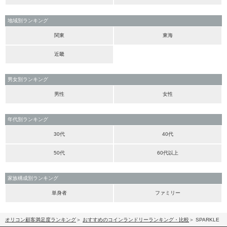
地域別ランキング
関東
東海
近畿
男女別ランキング
男性
女性
年代別ランキング
30代
40代
50代
60代以上
家族構成別ランキング
単身者
ファミリー
オリコン顧客満足度ランキング
おすすめのコインランドリーランキング・比較
SPARKLE