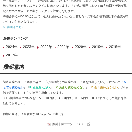
※「総合ランキング」、「評価項目別」、部門の「業態別」においては有効回答者数が規定人
数を満たした企業のみランクイン対象となります。その他の部門においては有効回答者数が規
定人数の半数以上の企業がランクイン対象となります。
※総合得点が60.00点以上で、他人に薦めたくないと回答した人の割合が基準値以下の企業がラ
ンクイン対象となります。
≫ 詳細はこちら
過去ランキング
2024年
2023年
2022年
2021年
2020年
2019年
2018年
2017年
推奨意向
調査企業のサービス利用者に、「どの程度その企業のサービスを推奨したいか」について「
A:
とても薦めたい
」「
B:まあ薦めたい
」「
C:あまり薦めたくない
」「
D:全く薦めたくない
」の4段
階で評価をしてもらい比率を算出しています。
※10段階聴取については、A=9-10回答、B=6-8回答、C=3-5回答、D=1-2回答として割合を算
出しております。
商標対象は、回答者数が100人以上の企業です。
推奨意向データ（PDF）