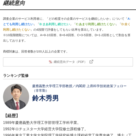
継続意向
調査企業のサービス利用者に、「どの程度その企業のサービスを継続したいか」について「
A:
とても利用し続けたい
」「
B:まあ利用し続けたい
」「
C:あまり利用し続けたくない
」「
D:全く
利用し続けたくない
」の4段階で評価をしてもらい比率を算出しています。
※10段階聴取については、A=9-10回答、B=6-8回答、C=3-5回答、D=1-2回答として割合を算
出しております。
商標対象は、回答者数が100人以上の企業です。
継続意向データ（PDF）
ランキング監修
慶應義塾大学理工学部教授／内閣府 上席科学技術政策フェロー
（非常勤）
鈴木秀男
【経歴】
1989年慶應義塾大学理工学部管理工学科卒業。
1992年ロチェスター大学経営大学院修士課程修了。
1996年東京工業大学大学院理工学研究科博士課程経営工学専攻修了。博士（工