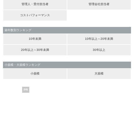
管理人・受付担当者
管理会社担当者
コストパフォーマンス
築年数別ランキング
10年未満
10年以上～20年未満
20年以上～30年未満
30年以上
小規模・大規模ランキング
小規模
大規模
PR