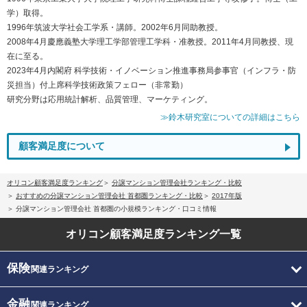
学）取得。
1996年筑波大学社会工学系・講師。2002年6月同助教授。
2008年4月慶應義塾大学理工学部管理工学科・准教授。2011年4月同教授、現
在に至る。
2023年4月内閣府 科学技術・イノベーション推進事務局参事官（インフラ・防
災担当）付上席科学技術政策フェロー（非常勤）
研究分野は応用統計解析、品質管理、マーケティング。
≫鈴木研究室についての詳細はこちら
顧客満足度について
オリコン顧客満足度ランキング
分譲マンション管理会社ランキング・比較
おすすめの分譲マンション管理会社 首都圏ランキング・比較
2017年版
分譲マンション管理会社 首都圏の小規模ランキング・口コミ情報
オリコン顧客満足度
ランキング一覧
保険
関連ランキング
金融
関連ランキング