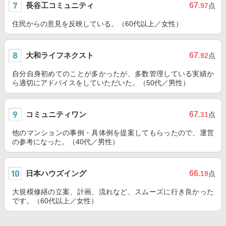
長谷工コミュニティ
67
.97
点
住民からの意見を反映している。（60代以上／女性）
大和ライフネクスト
67
.92
点
自分自身初めてのことが多かったが、多数管理している実績か
ら適切にアドバイスをしていただいた。（50代／男性）
コミュニティワン
67
.31
点
他のマンションの事例・具体例を提案してもらったので、運営
の参考になった。（40代／男性）
日本ハウズイング
66
.19
点
大規模修繕の立案、計画、流れなど、スムーズに行き良かった
です。（60代以上／女性）