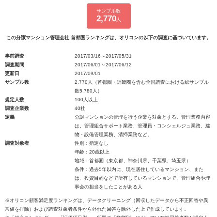
サンプル数
2,770
人
この分譲マンション管理会社 首都圏ランキングは、オリコンの以下の調査に基づいています。
事前調査
2017/03/16～2017/05/31
調査期間
2017/06/01～2017/06/12
更新日
2017/09/01
サンプル数
2,770人（首都圏・近畿圏を含む全国調査における総サンプル
数5,780人）
規定人数
100人以上
調査企業数
40社
定義
分譲マンションの管理を行う企業を対象とする。管理業務内容
は、管理組合サポート業務、管理員・コンシェルジュ業務、建
物・設備管理業務、清掃業務など。
調査対象者
性別：指定なし
年齢：20歳以上
地域：首都圏（東京都、神奈川県、千葉県、埼玉県）
条件：過去5年以内に、現在居住しているマンション、また
は、投資目的などで所有しているマンションで、管理組合や理
事会の担当をしたことがある人
※オリコン顧客満足度ランキングは、データクリーニング（回収したデータから不正回答や異
常値を排除）および調査対象者条件から外れた回答を除外した上で作成しています。