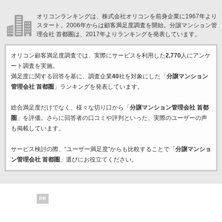
オリコンランキングは、株式会社オリコンを前身企業に1967年より
スタート。2006年からは顧客満足度調査を開始。分譲マンション管
理会社 首都圏は、2017年よりランキングを発表しています。
オリコン顧客満足度調査では、実際にサービスを利用した
2,770
人にアンケ
ート調査を実施。
満足度に関する回答を基に、調査企業
40
社を対象にした「
分譲マンション
管理会社 首都圏
」ランキングを発表しています。
総合満足度だけでなく、様々な切り口から「
分譲マンション管理会社 首都
圏
」を評価。さらに回答者の口コミや評判といった、実際のユーザーの声
も掲載しています。
サービス検討の際、“ユーザー満足度”からも比較することで「
分譲マンショ
ン管理会社 首都圏
」選びにお役立てください。
PR