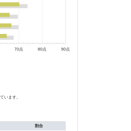
70点
80点
90点
ています。
割合