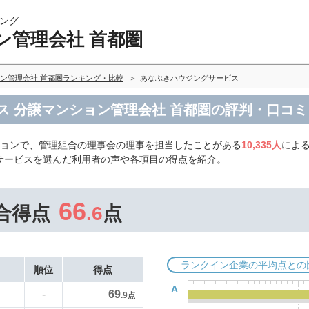
ング
ン管理会社 首都圏
ン管理会社 首都圏ランキング・比較
あなぶきハウジングサービス
ス 分譲マンション管理会社 首都圏の評判・口コミ
ションで、管理組合の理事会の理事を担当したことがある
10,335人
によ
サービスを選んだ利用者の声や各項目の得点を紹介。
66
合得点
.6
点
ランクイン企業の平均点との
順位
得点
A
69
-
.9
点