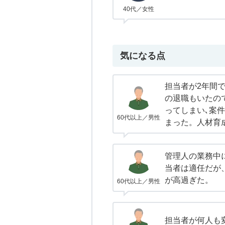
40代／女性
気になる点
担当者が2年間で
の退職もいたの
ってしまい､案
60代以上／男性
まった。人材育
管理人の業務中
当者は適任だが
が高過ぎた。
60代以上／男性
担当者が何人も