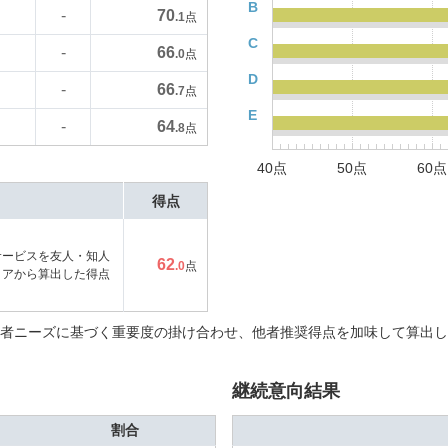
B
70
-
.1
点
C
66
-
.0
点
D
66
-
.7
点
E
64
-
.8
点
40点
50点
60点
得点
サービスを友人・知人
62
.0
点
コアから算出した得点
者ニーズに基づく重要度の掛け合わせ、他者推奨得点を加味して算出し
継続意向結果
割合