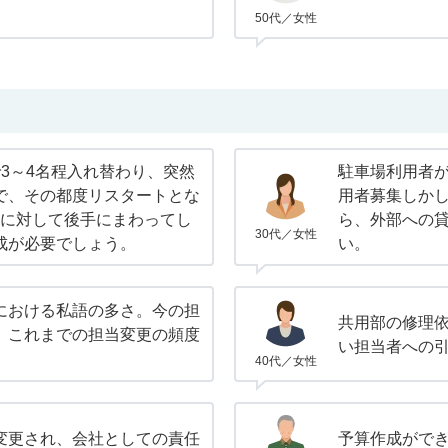
50代／女性
3～4名程入れ替わり、突然
駐車場利用者
で、その都度リスタートとな
用者募集しか
件に対して後手にまわってし
ら、外部への
30代／女性
成が必要でしょう。
い。
における私語の多さ。今の担
共用部の修理
、これまでの担当変更の頻度
い担当者への
40代／女性
変更され、会社としての責任
予算作成がで