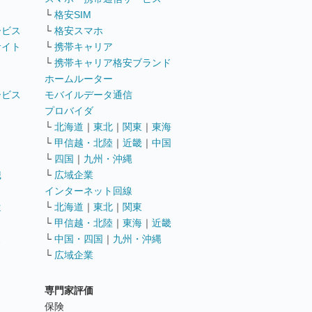
└
格安SIM
ービス
└
格安スマホ
サイト
└
携帯キャリア
└
携帯キャリア格安ブランド
ホームルーター
ービス
モバイルデータ通信
ト
プロバイダ
└
北海道
｜
東北
｜
関東
｜
東海
└
甲信越・北陸
｜
近畿
｜
中国
└
四国
｜
九州・沖縄
職
└
広域企業
インターネット回線
遣
└
北海道
｜
東北
｜
関東
└
甲信越・北陸
｜
東海
｜
近畿
ス
└
中国・四国
｜
九州・沖縄
└
広域企業
専門家評価
ト
保険