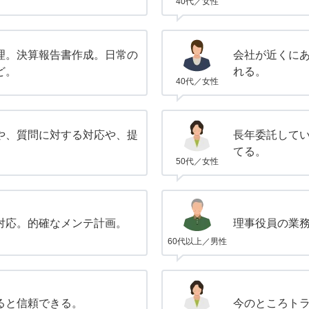
40代／女性
理。決算報告書作成。日常の
会社が近くに
ど。
れる。
40代／女性
や、質問に対する対応や、提
長年委託して
てる。
50代／女性
対応。的確なメンテ計画。
理事役員の業
60代以上／男性
ると信頼できる。
今のところト