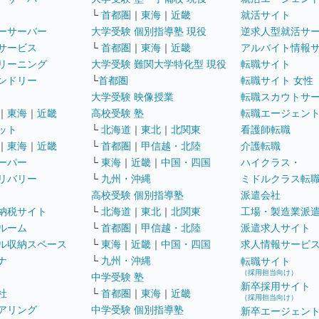
└
首都圏
｜
東海
｜
近畿
就活サイト
ーサーバー
大学受験 個別指導塾 現役
逆求人型就活サ
サービス
└
首都圏
｜
東海
｜
近畿
アルバイト情報
リーニング
大学受験 難関大学特化型 現役
転職サイト
ンドリー
└
首都圏
転職サイト 女性
大学受験 映像授業
転職スカウトサ
｜
東海
｜
近畿
高校受験 塾
転職エージェン
ット
└
北海道
｜
東北
｜
北関東
看護師転職
｜
東海
｜
近畿
└
首都圏
｜
甲信越・北陸
介護転職
ーパー
└
東海
｜
近畿
｜
中国・四国
ハイクラス・
リバリー
└
九州・沖縄
ミドルクラス転
高校受験 個別指導塾
派遣会社
納税サイト
└
北海道
｜
東北
｜
北関東
工場・製造業派
ルーム
└
首都圏
｜
甲信越・北陸
派遣求人サイト
ル収納スペース
└
東海
｜
近畿
｜
中国・四国
求人情報サービ
ナ
└
九州・沖縄
転職サイト
（採用担当向け）
中学受験 塾
新卒採用サイト
社
└
首都圏
｜
東海
｜
近畿
（採用担当向け）
アリング
中学受験 個別指導塾
新卒エージェン