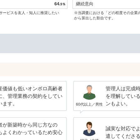
64
継続意向
.9％
サービスを友人・知人に推奨したい
※当調査における「どの程度その企業
から算出した割合です。
産価値も低いオンボロ高齢者
管理人は完成
に、管理業務の契約をしてい
を理解してい
います。
ンもよい。
60代以上／男性
者が新築時から同じ方なの
誠実な対応で
もよくわかっているため安心
遣してくださ