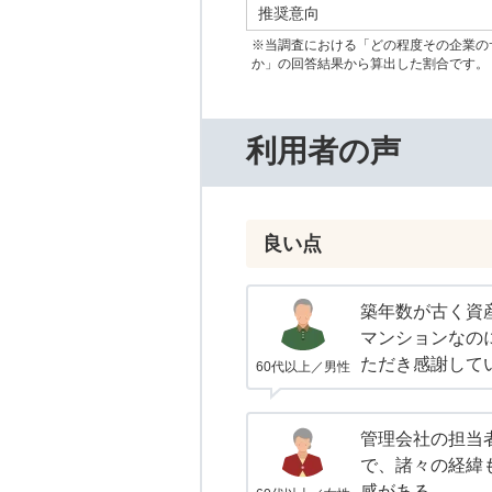
推奨意向
※当調査における「どの程度その企業の
か」の回答結果から算出した割合です。
利用者の声
良い点
築年数が古く資
マンションなの
ただき感謝して
60代以上／男性
管理会社の担当
で、諸々の経緯
感がある。