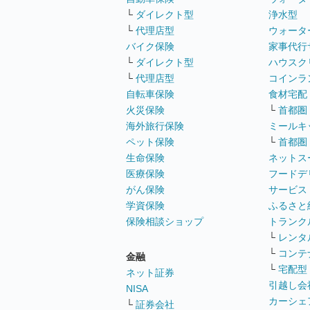
└
ダイレクト型
浄水型
└
代理店型
ウォータ
バイク保険
家事代行
└
ダイレクト型
ハウスク
└
代理店型
コインラ
自転車保険
食材宅配
火災保険
└
首都圏
海外旅行保険
ミールキ
ペット保険
└
首都圏
生命保険
ネットス
医療保険
フードデ
がん保険
サービス
学資保険
ふるさと
保険相談ショップ
トランク
└
レンタ
└
コンテ
金融
└
宅配型
ネット証券
引越し会
NISA
カーシェ
└
証券会社