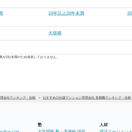
満
10年以上20年未満
2
大規模
業が2社未満のため発表しておりません。
理会社ランキング・比較
おすすめの分譲マンション管理会社 首都圏ランキング・比較
塾
人材
ーサーバー
大学受験 塾・予備校 現役
就活エージェン