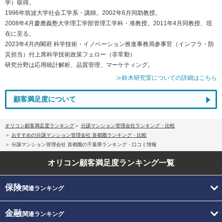
学）取得。
1996年筑波大学社会工学系・講師。2002年6月同助教授。
2008年4月慶應義塾大学理工学部管理工学科・准教授。2011年4月同教授、現
在に至る。
2023年4月内閣府 科学技術・イノベーション推進事務局参事官（インフラ・防
災担当）付上席科学技術政策フェロー（非常勤）
研究分野は応用統計解析、品質管理、マーケティング。
≫鈴木研究室についての詳細はこちら
顧客満足度について
オリコン顧客満足度ランキング
分譲マンション管理会社ランキング・比較
おすすめの分譲マンション管理会社 首都圏ランキング・比較
分譲マンション管理会社 首都圏の千葉県ランキング・口コミ情報
オリコン顧客満足度
ランキング一覧
保険
関連ランキング
金融
関連ランキング