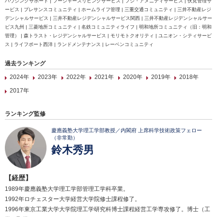
ハウジングサポート | フージャースリビングサービス | フジ・アメニティサービス | 伏見管理サ
ービス | プレサンスコミュニティ | ホームライフ管理 | 三重交通コミュニティ | 三井不動産レジ
デンシャルサービス | 三井不動産レジデンシャルサービス関西 | 三井不動産レジデンシャルサー
ビス九州 | 三菱地所コミュニティ | 名鉄コミュニティライフ | 明和地所コミュニティ（旧：明和
管理） | 森トラスト・レジデンシャルサービス | モリモトクオリティ | ユニオン・シティサービ
ス | ライフポート西洋 | ランドメンテナンス | レーベンコミュニティ
過去ランキング
2024年
2023年
2022年
2021年
2020年
2019年
2018年
2017年
ランキング監修
慶應義塾大学理工学部教授／内閣府 上席科学技術政策フェロー
（非常勤）
鈴木秀男
【経歴】
1989年慶應義塾大学理工学部管理工学科卒業。
1992年ロチェスター大学経営大学院修士課程修了。
1996年東京工業大学大学院理工学研究科博士課程経営工学専攻修了。博士（工