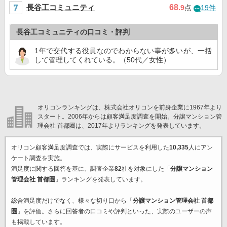
長谷工コミュニティ
68
.9
点
19件
長谷工コミュニティの口コミ・評判
1年で交代する役員なのでわからない事が多いが、一括
して管理してくれている。（50代／女性）
オリコンランキングは、株式会社オリコンを前身企業に1967年より
スタート。2006年からは顧客満足度調査を開始。分譲マンション管
理会社 首都圏は、2017年よりランキングを発表しています。
オリコン顧客満足度調査では、実際にサービスを利用した
10,335
人にアン
ケート調査を実施。
満足度に関する回答を基に、調査企業
82
社を対象にした「
分譲マンション
管理会社 首都圏
」ランキングを発表しています。
総合満足度だけでなく、様々な切り口から「
分譲マンション管理会社 首都
圏
」を評価。さらに回答者の口コミや評判といった、実際のユーザーの声
も掲載しています。