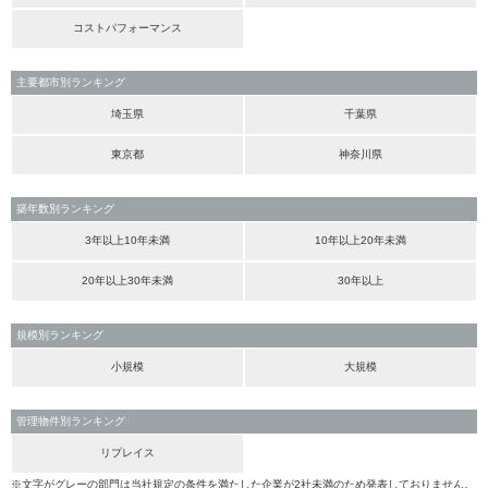
コストパフォーマンス
主要都市別ランキング
埼玉県
千葉県
東京都
神奈川県
築年数別ランキング
3年以上10年未満
10年以上20年未満
20年以上30年未満
30年以上
規模別ランキング
小規模
大規模
管理物件別ランキング
リプレイス
※文字がグレーの部門は当社規定の条件を満たした企業が2社未満のため発表しておりません。