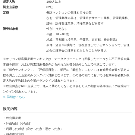
規定人数
100人以上
調査企業数
82社
定義
分譲マンションの管理を行う企業
なお、管理業務内容は、管理組合サポート業務、管理員業務、
建物・設備管理業務、清掃業務などを指す
調査対象者
性別：指定なし
年齢：18～84歳
地域：首都圏（埼玉県、千葉県、東京都、神奈川県）
条件：過去7年以内に、現在居住しているマンションで、管理
組合の理事会の理事を担当したことがある人
※オリコン顧客満足度ランキングは、データクリーニング（回収したデータから不正回答や異
常値を排除）および調査対象者条件から外れた回答を除外した上で作成しています。
※「総合ランキング」、「評価項目別」、部門の「業態別」においては有効回答者数が規定人
数を満たした企業のみランクイン対象となります。その他の部門においては有効回答者数が規
定人数の半数以上の企業がランクイン対象となります。
※総合得点が60.0点以上で、他人に薦めたくないと回答した人の割合が基準値以下の企業がラ
ンクイン対象となります。
≫ 詳細はこちら
設問内容
・総合満足度
・評価項目（小項目）
・利用した感想（良かった点・悪かった点）
・他者推奨意向