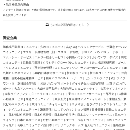
・他者推奨意向理由
アンケート調査を実施した際の質問事項です。満足度評価項目のほか、該当サービスの利用状況や検討内
容を質問しています。
その他の設問内容はこちら
調査企業
旭化成不動産コミュニティ | 穴吹コミュニティ | あなぶきハウジングサービス | 伊藤忠アーバン
コミュニティ | エスリード建物管理（旧：エスリード管理） | NTTアーバンバリューサポート |
エム・シー・サービス | エムジー総合サービス | 小田急ハウジング | カシワバラ・デイズ | 関電
コミュニティ | 近鉄住宅管理 | クラシテ | グローバルコミュニティ | 合人社計画研究所 | ゴール
ドクレスコミュニティ | 互光建物管理 | コミュニティワン | サンヨーホームズコミュニティ | JR
九州ビルマネジメント | JR西日本住宅サービス | 新昭和リビンズ | 新日本コミュニティー | 住商
建物 | 住友不動産建物サービス | 積水ハウスGMパートナーズ | セントラルライフ | 双日ライフ
ワン（旧：双日総合管理） | 相鉄リビングサポート | ダイイチ合人社建物管理 | 大英リビングサ
ポート | 大京アステージ | 大成有楽不動産 | 大和地所コミュニティライフ | 大和ライフネクスト
| 大和ライフリンク（旧：マリモコミュニティ） | 宝コミュニティサービス | 中部互光 | TC神鋼
不動産サービス | 東急コミュニティー | 東京互光 | 東京建物アメニティサポート | 東福互光 | 東
武ビルマネジメント | 東洋コミュニティサービス | トヨタすまいるライフ | トラストコミュニテ
ィ | ナイスコミュニティー | 浪速管理 | にしてつのマンション管理 | 日神管財 | 日鉄コミュニテ
ィ | 日本管財住宅管理 | 日本住宅管理 | 日本総合住生活 | 日本ネットワークサービス | 日本ハウ
ズイング | 日本ビルサービス | 野村不動産パートナーズ | 長谷工コミュニティ | 長谷工コミュニ
ティ九州 | 長谷工コミュニティ西日本 | パナソニックホームズ 合人社コミュニティ | 阪急阪神