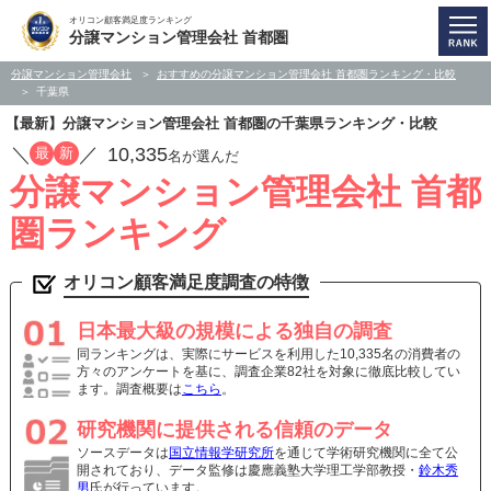
オリコン顧客満足度ランキング
分譲マンション管理会社 首都圏
分譲マンション管理会社
おすすめの分譲マンション管理会社 首都圏ランキング・比較
千葉県
【最新】分譲マンション管理会社 首都圏の千葉県ランキング・比較
／
／
10,335
最
新
名が選んだ
分譲マンション管理会社 首都
圏ランキング
オリコン顧客満足度調査の特徴
日本最大級の規模による独自の調査
同ランキングは、実際にサービスを利用した10,335名の消費者の
方々のアンケートを基に、調査企業82社を対象に徹底比較してい
ます。調査概要は
こちら
。
研究機関に提供される信頼のデータ
ソースデータは
国立情報学研究所
を通じて学術研究機関に全て公
開されており、データ監修は慶應義塾大学理工学部教授・
鈴木秀
男
氏が行っています。