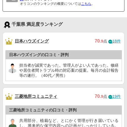
オリコンのランキングの概要については
こちら
。
千葉県 満足度ランキング
日本ハウズイング
70
.9
点
18件
日本ハウズイングの口コミ・評判
担当者が誠実であった。管理人がよい人であった。修繕
や居住者間トラブル時の対応案の提案。毎月の会計報告
等の遂行。（40代／男性）
三菱地所コミュニティ
70
.9
点
19件
三菱地所コミュニティの口コミ・評判
共用部分、植栽など、とにかく管理が行き届いている
し、将来的な保守内容への計画がしっかりしている。