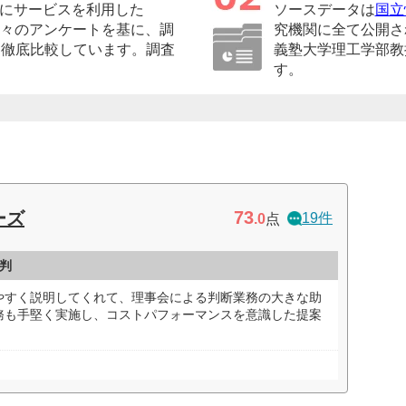
にサービスを利用した
ソースデータは
国立
の方々のアンケートを基に、調
究機関に全て公開さ
に徹底比較しています。調査
義塾大学理工学部教
す。
73
ーズ
19件
.0
点
判
やすく説明してくれて、理事会による判断業務の大きな助
務も手堅く実施し、コストパフォーマンスを意識した提案
）