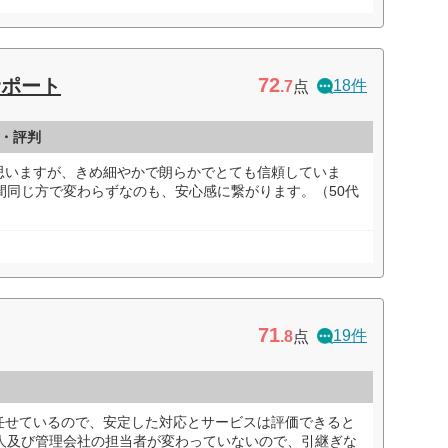
72
サポート
18件
.7
点
・評判
思いますが、きめ細やかで朗らかでとても信頼していま
間同じ方で変わらずなのも、安心感に繋がります。（50代
71
19件
.8
点
任せているので、安定した対応とサービスは評価できると
理人及び管理会社の担当者が変わっていないので、引継ぎな