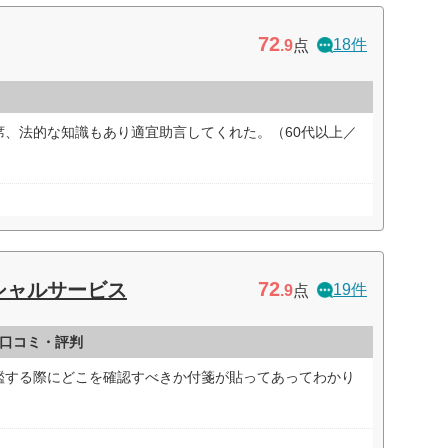
72
18件
.9
点
席、法的な知識もあり適宜助言してくれた。（60代以上／
72
シャルサービス
19件
.9
点
口コミ・評判
鑑する際にどこを確認すべきか付箋が貼ってあってわかり