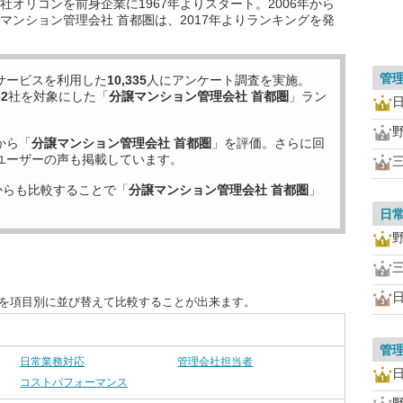
オリコンを前身企業に1967年よりスタート。2006年から
マンション管理会社 首都圏は、2017年よりランキングを発
管
サービスを利用した
10,335
人にアンケート調査を実施。
82
社を対象にした「
分譲マンション管理会社 首都圏
」ラン
から「
分譲マンション管理会社 首都圏
」を評価。さらに回
ユーザーの声も掲載しています。
からも比較することで「
分譲マンション管理会社 首都圏
」
日
度を項目別に並び替えて比較することが出来ます。
管
日常業務対応
管理会社担当者
コストパフォーマンス