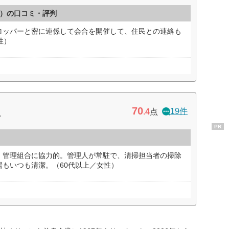
）の口コミ・評判
ロッパーと密に連係して会合を開催して、住民との連絡も
性）
70
ィ
19件
.4
点
PR
、管理組合に協力的。管理人が常駐で、清掃担当者の掃除
もいつも清潔。（60代以上／女性）