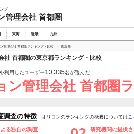
ング
ン管理会社 首都圏
圏
東海
近畿
九州
ン管理会社 首都圏ランキング・比較
東京都
会社 首都圏の東京都ランキング・比較
10,335
を利用したユーザー
名が選んだ
ョン管理会社 首都圏
度調査の特徴
オリコンのランキングの概要については
こ
による独自の調査
研究機関に提供さ