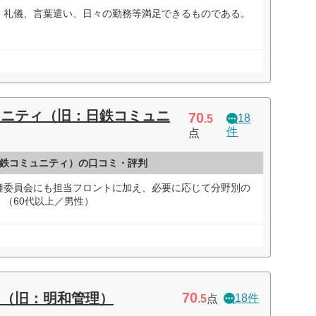
。礼儀、言葉遣い、日々の勤務等満足できるものである。
ュニティ（旧：日鉄コミュニ
70
18
.5
件
点
鉄コミュニティ）の口コミ・評判
種委員会にも担当フロントに加え、必要に応じて分野別の
（60代以上／男性）
70
ィ（旧：明和管理）
18件
.5
点