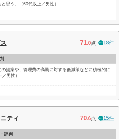
と思う。（60代以上／男性）
71
ビス
18件
.0
点
判
ての提案や、管理費の高騰に対する低減策などに積極的に
上／男性）
70
ュニティ
15件
.6
点
・評判