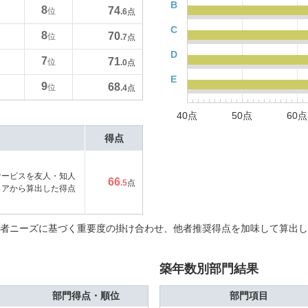
B
8
74
位
.6
点
C
8
70
位
.7
点
D
7
71
位
.0
点
E
9
68
位
.4
点
40点
50点
60点
得点
サービスを友人・知人
66
.5
点
コアから算出した得点
者ニーズに基づく重要度の掛け合わせ、他者推奨得点を加味して算出し
築年数別部門結果
部門得点・順位
部門項目