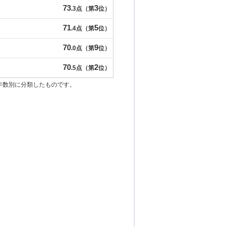
73
3
.3点（第
位）
71
5
.4点（第
位）
70
9
.0点（第
位）
70
2
.5点（第
位）
年数別に分類したものです。