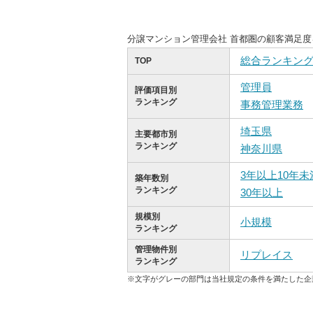
分譲マンション管理会社 首都圏の顧客満足
総合ランキン
TOP
管理員
評価項目別
ランキング
事務管理業務
埼玉県
主要都市別
ランキング
神奈川県
3年以上10年未
築年数別
ランキング
30年以上
規模別
小規模
ランキング
管理物件別
リプレイス
ランキング
※文字がグレーの部門は当社規定の条件を満たした企