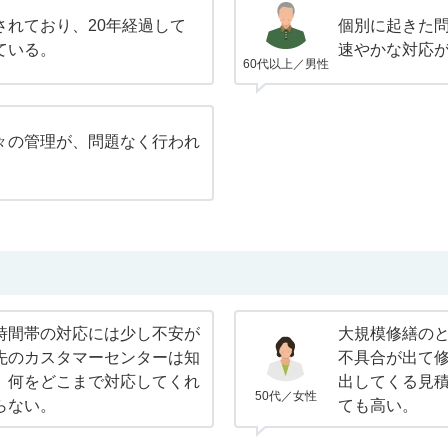
されており、20年経過して
個別に起きた
ている。
速やかな対応
60代以上／男性
々の管理が、問題なく行われ
時間帯の対応には少し不安が
大規模修繕の
先のカスタマーセンターは知
不具合が出て
、何をどこまで対応してくれ
出してくる見
50代／女性
らない。
ても高い。