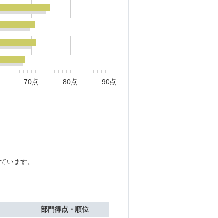
70点
80点
90点
ています。
部門得点・順位