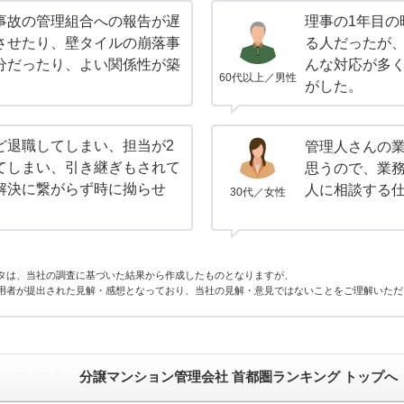
事故の管理組合への報告が遅
理事の1年目の
させたり、壁タイルの崩落事
る人だったが、
分だったり、よい関係性が築
んな対応が多
60代以上／男性
がした。
ど退職してしまい、担当が2
管理人さんの
てしまい、引き継ぎもされて
思うので、業
解決に繋がらず時に拗らせ
人に相談する
30代／女性
タは、当社の調査に基づいた結果から作成したものとなりますが、
用者が提出された見解・感想となっており、当社の見解・意見ではないことをご理解いただ
分譲マンション管理会社 首都圏ランキング トップへ