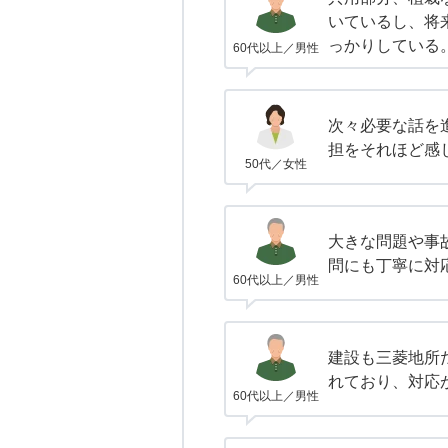
いているし、将
っかりしている
60代以上／男性
次々必要な話を
担をそれほど感
50代／女性
大きな問題や事
問にも丁寧に対
60代以上／男性
建設も三菱地所
れており、対応
60代以上／男性