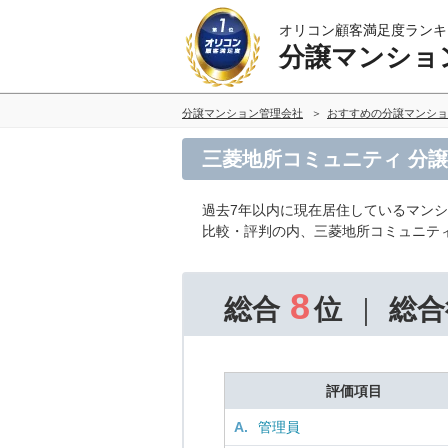
オリコン顧客満足度ランキ
分譲マンショ
分譲マンション管理会社
おすすめの分譲マンショ
三菱地所コミュニティ 分
過去7年以内に現在居住しているマン
比較・評判の内、三菱地所コミュニテ
8
総合
位
総合
評価項目
A.
管理員