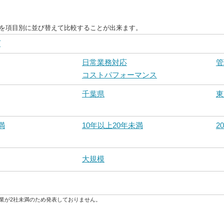
度を項目別に並び替えて比較することが出来ます。
グ
日常業務対応
管
コストパフォーマンス
千葉県
東
満
10年以上20年未満
2
大規模
業が2社未満のため発表しておりません。