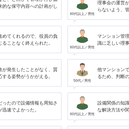
理事会の運営
来的な保守内容への計画がし
らないよう、
。
60代以上／男性
進めてくれるので、役員の負
マンション管
じることなく終えられた。
識に乏しい理
60代以上／男性
故が発生したことがなく、質
他マンション
応する姿勢がうかがえる。
るため、判断
50代／男性
だったので設備情報も周知さ
設備関係の知
が迅速でよかった。
な解決方法や
60代以上／男性