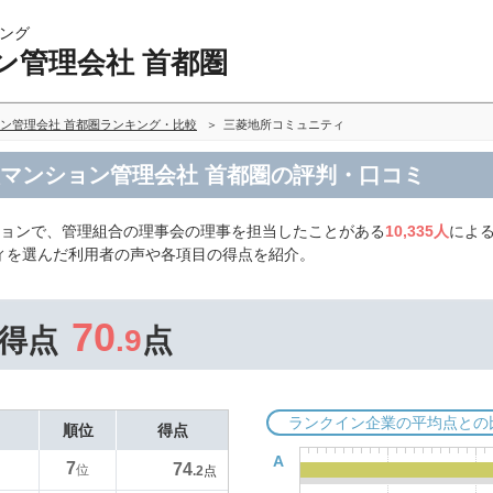
ング
ン管理会社 首都圏
ン管理会社 首都圏ランキング・比較
三菱地所コミュニティ
譲マンション管理会社 首都圏の評判・口コミ
ションで、管理組合の理事会の理事を担当したことがある
10,335人
によ
ィを選んだ利用者の声や各項目の得点を紹介。
70
得点
.9
点
ランクイン企業の平均点との
順位
得点
A
7
74
位
.2
点