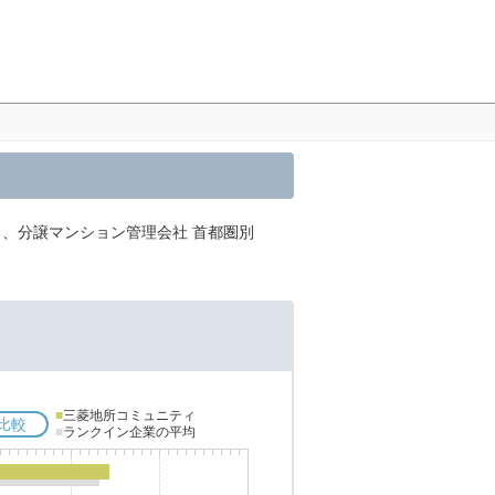
る、分譲マンション管理会社 首都圏別
■
三菱地所コミュニティ
比較
■
ランクイン企業の平均