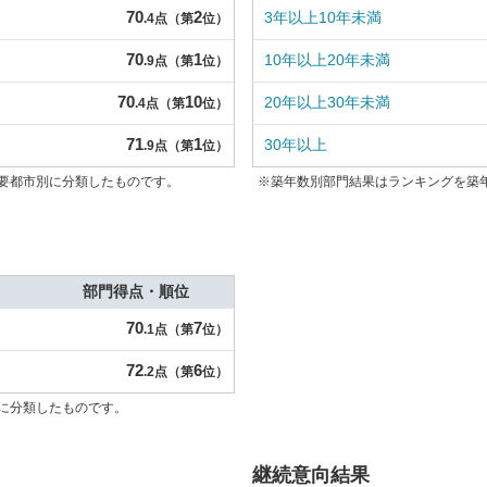
70
2
3年以上10年未満
.4点（第
位）
70
1
10年以上20年未満
.9点（第
位）
70
10
20年以上30年未満
.4点（第
位）
71
1
30年以上
.9点（第
位）
要都市別に分類したものです。
※築年数別部門結果はランキングを築
部門得点・順位
70
7
.1点（第
位）
72
6
.2点（第
位）
に分類したものです。
継続意向結果