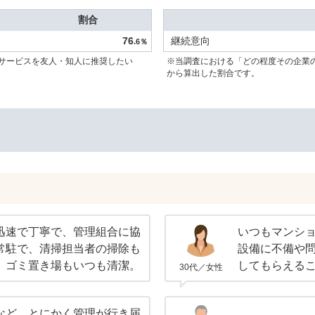
割合
76
継続意向
.6％
サービスを友人・知人に推奨したい
※当調査における「どの程度その企業
から算出した割合です。
迅速で丁寧で、管理組合に協
いつもマンシ
常駐で、清掃担当者の掃除も
設備に不備や
。ゴミ置き場もいつも清潔。
してもらえる
30代／女性
など、とにかく管理が行き届