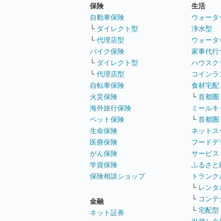
保険
生活
自動車保険
ウォータ
└
ダイレクト型
浄水型
└
代理店型
ウォータ
バイク保険
家事代行
└
ダイレクト型
ハウスク
└
代理店型
コインラ
自転車保険
食材宅配
火災保険
└
首都圏
海外旅行保険
ミールキ
ペット保険
└
首都圏
生命保険
ネットス
医療保険
フードデ
がん保険
サービス
学資保険
ふるさと
保険相談ショップ
トランク
└
レンタ
└
コンテ
金融
└
宅配型
ネット証券