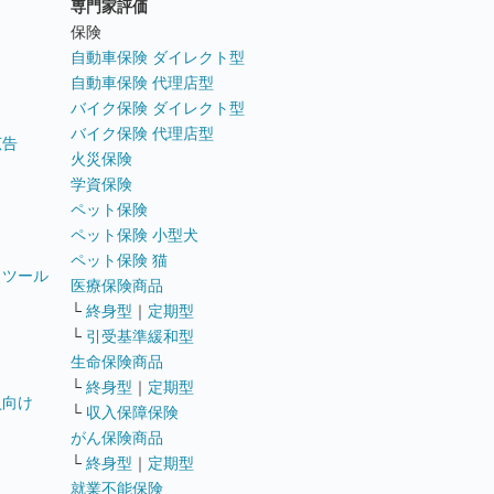
専門家評価
ト
保険
自動車保険 ダイレクト型
自動車保険 代理店型
バイク保険 ダイレクト型
バイク保険 代理店型
広告
火災保険
学資保険
ペット保険
ペット保険 小型犬
ペット保険 猫
トツール
医療保険商品
└
終身型
｜
定期型
└
引受基準緩和型
生命保険商品
└
終身型
｜
定期型
員向け
└
収入保障保険
がん保険商品
└
終身型
｜
定期型
就業不能保険