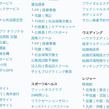
サービス
ブライダルエス
通信講座
ックサービス
フェイシャルエ
└
FP
｜
医療事務
ボディエステ
└
宅建
｜
簿記
ナル作品限定型
サロン検索予約
└
TOEIC
｜
社会保険労務士
└
行政書士
｜
ケアマネジャー
プリ オリジナル
└
公務員
｜
ITパスポート
ウエディング
品買取 店舗
資格スクール
ハウスウエディ
引越し
└
FP
｜
医療事務
格安ウエディン
通販
└
宅建
｜
簿記
結婚相談所
複合機
└
社会保険労務士
結婚式場相談カ
サービス
公務員試験予備校
結婚式場情報サ
 小売
法人向け英会話スクール
マッチングアプ
守りGPS
子どもプログラミング教室
レジャー
スポーツ&ヘルス
映画館
サイト
フィットネスクラブ
└
北海道
｜
東北
行
｜
海外旅行
24時間ジム
└
甲信越・北陸
較サイト
リラクゼーションサロン
└
近畿
｜
中国・
較サイト
キッズスイミングスクール
└
九州・沖縄
｜