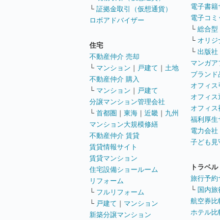
電子書籍
└
証拠金取引（仮想通貨）
電子コミ
ロボアドバイザー
└
総合型
└
オリジ
住宅
└
出版社
不動産仲介 売却
マンガア
└
マンション
｜
戸建て
｜
土地
ブランド
不動産仲介 購入
オフィス
└
マンション
｜
戸建て
オフィス
分譲マンション管理会社
オフィス
└
首都圏
｜
東海
｜
近畿
｜
九州
福利厚生
マンション大規模修繕
電力会社
不動産仲介 賃貸
子ども見
賃貸情報サイト
賃貸マンション
トラベル
住宅設備ショールーム
旅行予約
リフォーム
└
国内旅
└
フルリフォーム
航空券比
└
戸建て
｜
マンション
ホテル比
新築分譲マンション