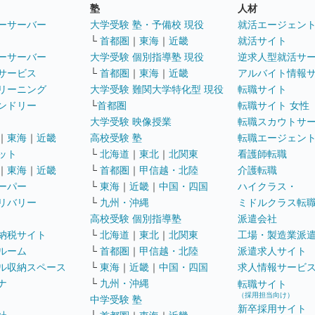
塾
人材
ーサーバー
大学受験 塾・予備校 現役
就活エージェン
└
首都圏
｜
東海
｜
近畿
就活サイト
ーサーバー
大学受験 個別指導塾 現役
逆求人型就活サ
サービス
└
首都圏
｜
東海
｜
近畿
アルバイト情報
リーニング
大学受験 難関大学特化型 現役
転職サイト
ンドリー
└
首都圏
転職サイト 女性
大学受験 映像授業
転職スカウトサ
｜
東海
｜
近畿
高校受験 塾
転職エージェン
ット
└
北海道
｜
東北
｜
北関東
看護師転職
｜
東海
｜
近畿
└
首都圏
｜
甲信越・北陸
介護転職
ーパー
└
東海
｜
近畿
｜
中国・四国
ハイクラス・
リバリー
└
九州・沖縄
ミドルクラス転
高校受験 個別指導塾
派遣会社
納税サイト
└
北海道
｜
東北
｜
北関東
工場・製造業派
ルーム
└
首都圏
｜
甲信越・北陸
派遣求人サイト
ル収納スペース
└
東海
｜
近畿
｜
中国・四国
求人情報サービ
ナ
└
九州・沖縄
転職サイト
（採用担当向け）
中学受験 塾
新卒採用サイト