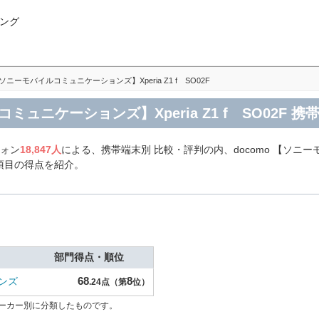
ング
 【ソニーモバイルコミュニケーションズ】Xperia Z1 f SO02F
コミュニケーションズ】Xperia Z1 f SO02F
フォン
18,847人
による、携帯端末別 比較・評判の内、docomo 【ソニー
各項目の得点を紹介。
部門得点・順位
68
8
ンズ
.24点（第
位）
ーカー別に分類したものです。