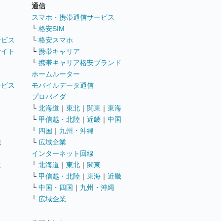
通信
ト
スマホ・携帯通信サービス
└
格安SIM
ービス
└
格安スマホ
サイト
└
携帯キャリア
└
携帯キャリア格安ブランド
ホームルーター
ービス
モバイルデータ通信
ト
プロバイダ
└
北海道
｜
東北
｜
関東
｜
東海
└
甲信越・北陸
｜
近畿
｜
中国
└
四国
｜
九州・沖縄
職
└
広域企業
インターネット回線
遣
└
北海道
｜
東北
｜
関東
└
甲信越・北陸
｜
東海
｜
近畿
ス
└
中国・四国
｜
九州・沖縄
└
広域企業