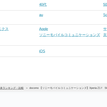
40代
5
au
So
ニクス
Apple
サ
ソニーモバイルコミュニケーションズ
京
iOS
末ランキング・比較
docomo 【ソニーモバイルコミュニケーションズ】Xperia Z1 f S