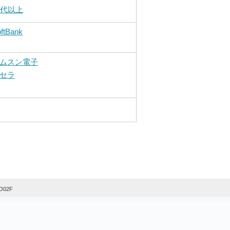
0代以上
ftBank
ムスン電子
セラ
O02F