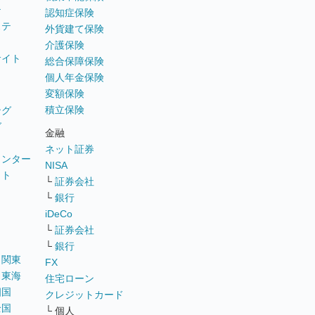
テ
認知症保険
ステ
外貨建て保険
介護保険
サイト
総合保障保険
個人年金保険
変額保険
積立保険
ング
グ
金融
ネット証券
ウンター
NISA
イト
└
証券会社
リ
└
銀行
iDeCo
└
証券会社
└
銀行
｜
関東
FX
｜
東海
住宅ローン
四国
クレジットカード
全国
└ 個人