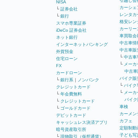
引越し会
NISA
カーシェ
└
証券会社
レンタカ
└
銀行
格安レン
スマホ専業証券
カーリー
iDeCo 証券会社
車買取会
ネット銀行
中古車情
インターネットバンキング
中古車販
外貨預金
└
中古車
住宅ローン
└
メーカ
FX
中古車
カードローン
バイク販
└
銀行系
｜
ノンバンク
└
バイク
クレジットカード
└
メーカ
└
年会費無料
バイク
└
クレジットカード
車検
└
ゴールドカード
カーメン
デビットカード
カフェ
キャッシュレス決済アプリ
定額制動
暗号資産取引所
子ども写
└
現物取引（仮想通貨）