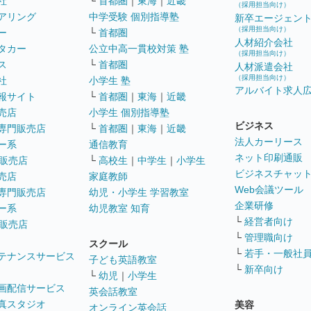
社
└
首都圏
｜
東海
｜
近畿
（採用担当向け）
アリング
中学受験 個別指導塾
新卒エージェン
（採用担当向け）
ー
└
首都圏
人材紹介会社
タカー
公立中高一貫校対策 塾
（採用担当向け）
ス
└
首都圏
人材派遣会社
（採用担当向け）
社
小学生 塾
アルバイト求人
報サイト
└
首都圏
｜
東海
｜
近畿
売店
小学生 個別指導塾
ビジネス
専門販売店
└
首都圏
｜
東海
｜
近畿
法人カーリース
ー系
通信教育
ネット印刷通販
販売店
└
高校生
｜
中学生
｜
小学生
ビジネスチャッ
売店
家庭教師
Web会議ツール
専門販売店
幼児・小学生 学習教室
企業研修
ー系
幼児教室 知育
└
経営者向け
販売店
└
管理職向け
スクール
└
若手・一般社
テナンスサービス
子ども英語教室
└
新卒向け
└
幼児
｜
小学生
画配信サービス
英会話教室
真スタジオ
美容
オンライン英会話