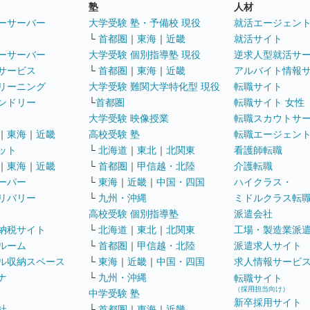
塾
人材
ーサーバー
大学受験 塾・予備校 現役
就活エージェン
└
首都圏
｜
東海
｜
近畿
就活サイト
ーサーバー
大学受験 個別指導塾 現役
逆求人型就活サ
サービス
└
首都圏
｜
東海
｜
近畿
アルバイト情報
リーニング
大学受験 難関大学特化型 現役
転職サイト
ンドリー
└
首都圏
転職サイト 女性
大学受験 映像授業
転職スカウトサ
｜
東海
｜
近畿
高校受験 塾
転職エージェン
ット
└
北海道
｜
東北
｜
北関東
看護師転職
｜
東海
｜
近畿
└
首都圏
｜
甲信越・北陸
介護転職
ーパー
└
東海
｜
近畿
｜
中国・四国
ハイクラス・
リバリー
└
九州・沖縄
ミドルクラス転
高校受験 個別指導塾
派遣会社
納税サイト
└
北海道
｜
東北
｜
北関東
工場・製造業派
ルーム
└
首都圏
｜
甲信越・北陸
派遣求人サイト
ル収納スペース
└
東海
｜
近畿
｜
中国・四国
求人情報サービ
ナ
└
九州・沖縄
転職サイト
（採用担当向け）
中学受験 塾
新卒採用サイト
社
└
首都圏
｜
東海
｜
近畿