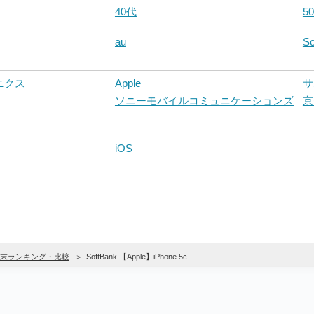
40代
5
au
So
ニクス
Apple
サ
ソニーモバイルコミュニケーションズ
京
iOS
末ランキング・比較
SoftBank 【Apple】iPhone 5c