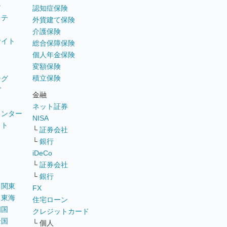
テ
認知症保険
ステ
外貨建て保険
介護保険
サイト
総合保障保険
個人年金保険
変額保険
積立保険
ング
グ
金融
ネット証券
ウンター
NISA
イト
└
証券会社
リ
└
銀行
iDeCo
└
証券会社
└
銀行
｜
関東
FX
｜
東海
住宅ローン
四国
クレジットカード
全国
└ 個人