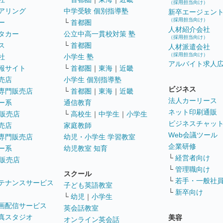
（採用担当向け）
アリング
中学受験 個別指導塾
新卒エージェン
（採用担当向け）
ー
└
首都圏
人材紹介会社
タカー
公立中高一貫校対策 塾
（採用担当向け）
ス
└
首都圏
人材派遣会社
（採用担当向け）
社
小学生 塾
アルバイト求人
報サイト
└
首都圏
｜
東海
｜
近畿
売店
小学生 個別指導塾
ビジネス
専門販売店
└
首都圏
｜
東海
｜
近畿
法人カーリース
ー系
通信教育
ネット印刷通販
販売店
└
高校生
｜
中学生
｜
小学生
ビジネスチャッ
売店
家庭教師
Web会議ツール
専門販売店
幼児・小学生 学習教室
企業研修
ー系
幼児教室 知育
└
経営者向け
販売店
└
管理職向け
スクール
└
若手・一般社
テナンスサービス
子ども英語教室
└
新卒向け
└
幼児
｜
小学生
画配信サービス
英会話教室
真スタジオ
美容
オンライン英会話