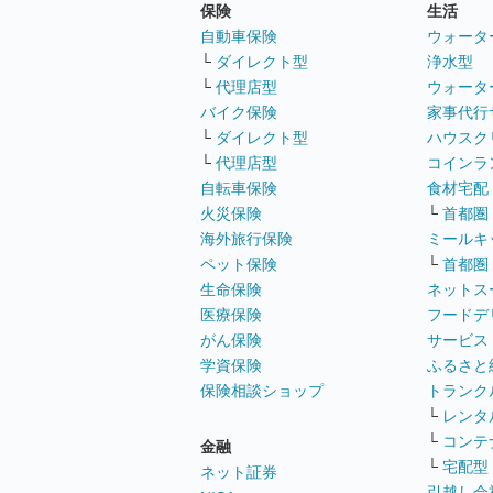
保険
生活
自動車保険
ウォータ
└
ダイレクト型
浄水型
└
代理店型
ウォータ
バイク保険
家事代行
└
ダイレクト型
ハウスク
└
代理店型
コインラ
自転車保険
食材宅配
火災保険
└
首都圏
海外旅行保険
ミールキ
ペット保険
└
首都圏
生命保険
ネットス
医療保険
フードデ
がん保険
サービス
学資保険
ふるさと
保険相談ショップ
トランク
└
レンタ
└
コンテ
金融
└
宅配型
ネット証券
引越し会