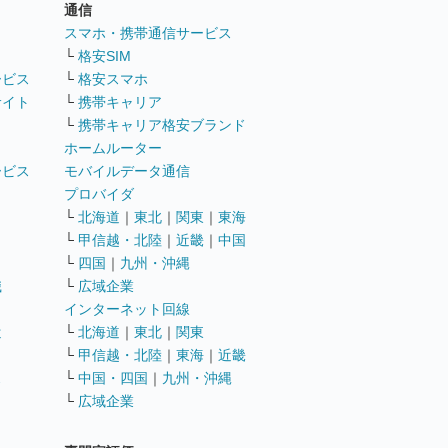
通信
ト
スマホ・携帯通信サービス
└
格安SIM
ービス
└
格安スマホ
サイト
└
携帯キャリア
└
携帯キャリア格安ブランド
ホームルーター
ービス
モバイルデータ通信
ト
プロバイダ
└
北海道
｜
東北
｜
関東
｜
東海
└
甲信越・北陸
｜
近畿
｜
中国
└
四国
｜
九州・沖縄
職
└
広域企業
インターネット回線
遣
└
北海道
｜
東北
｜
関東
└
甲信越・北陸
｜
東海
｜
近畿
ス
└
中国・四国
｜
九州・沖縄
└
広域企業