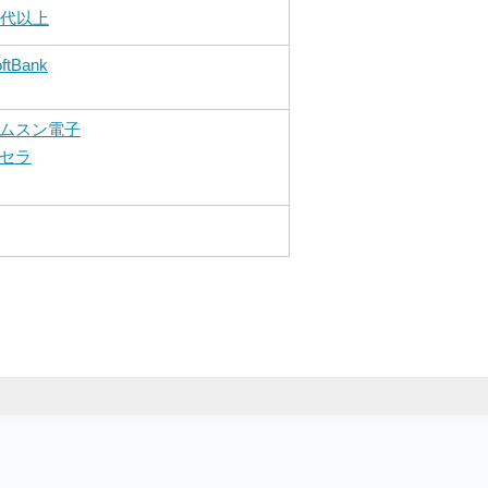
0代以上
ftBank
ムスン電子
セラ