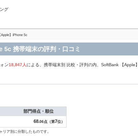
ング
【Apple】iPhone 5c
Phone 5c 携帯端末の評判・口コミ
フォン
18,847人
による、携帯端末別 比較・評判の内、SoftBank 【Apple
部門得点・順位
68
7
.06点（第
位）
ャリア別に分類したものです。