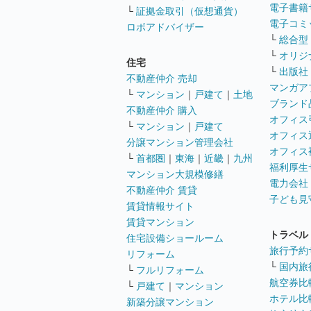
電子書籍
└
証拠金取引（仮想通貨）
電子コミ
ロボアドバイザー
└
総合型
└
オリジ
住宅
└
出版社
不動産仲介 売却
マンガア
└
マンション
｜
戸建て
｜
土地
ブランド
不動産仲介 購入
オフィス
└
マンション
｜
戸建て
オフィス
分譲マンション管理会社
オフィス
└
首都圏
｜
東海
｜
近畿
｜
九州
福利厚生
マンション大規模修繕
電力会社
不動産仲介 賃貸
子ども見
賃貸情報サイト
賃貸マンション
トラベル
住宅設備ショールーム
旅行予約
リフォーム
└
国内旅
└
フルリフォーム
航空券比
└
戸建て
｜
マンション
ホテル比
新築分譲マンション