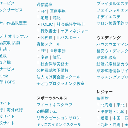
サービス
ブライダルエス
通信講座
ックサービス
フェイシャルエ
└
FP
｜
医療事務
ボディエステ
└
宅建
｜
簿記
ナル作品限定型
サロン検索予約
└
TOEIC
｜
社会保険労務士
└
行政書士
｜
ケアマネジャー
プリ オリジナル
└
公務員
｜
ITパスポート
ウエディング
品買取 店舗
資格スクール
ハウスウエディ
引越し
└
FP
｜
医療事務
格安ウエディン
通販
└
宅建
｜
簿記
結婚相談所
複合機
└
社会保険労務士
結婚式場相談カ
サービス
公務員試験予備校
結婚式場情報サ
 小売
法人向け英会話スクール
マッチングアプ
守りGPS
子どもプログラミング教室
レジャー
スポーツ&ヘルス
映画館
サイト
フィットネスクラブ
└
北海道
｜
東北
行
｜
海外旅行
24時間ジム
└
甲信越・北陸
較サイト
リラクゼーションサロン
└
近畿
｜
中国・
較サイト
キッズスイミングスクール
└
九州・沖縄
｜