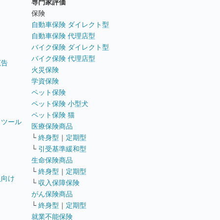
専門家評価
ト
保険
自動車保険 ダイレクト型
自動車保険 代理店型
バイク保険 ダイレクト型
バイク保険 代理店型
広告
火災保険
学資保険
ペット保険
ペット保険 小型犬
ペット保険 猫
トツール
医療保険商品
└
終身型
｜
定期型
└
引受基準緩和型
生命保険商品
└
終身型
｜
定期型
員向け
└
収入保障保険
がん保険商品
└
終身型
｜
定期型
就業不能保険