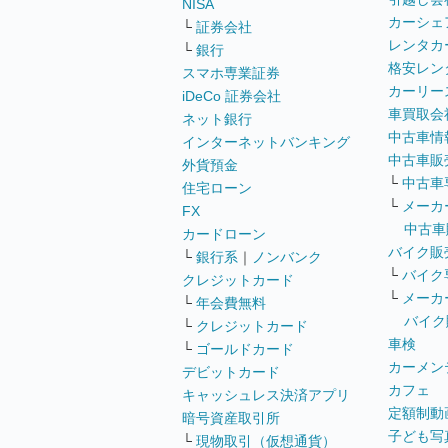
NISA
カーシェ
└
証券会社
レンタカ
└
銀行
格安レン
スマホ専業証券
カーリー
iDeCo 証券会社
車買取会
ネット銀行
中古車情
インターネットバンキング
中古車販
外貨預金
└
中古車
住宅ローン
└
メーカ
FX
中古車
カードローン
バイク販
└
銀行系
｜
ノンバンク
└
バイク
クレジットカード
└
メーカ
└
年会費無料
バイク
└
クレジットカード
車検
└
ゴールドカード
カーメン
デビットカード
カフェ
キャッシュレス決済アプリ
定額制動
暗号資産取引所
子ども写
└
現物取引（仮想通貨）