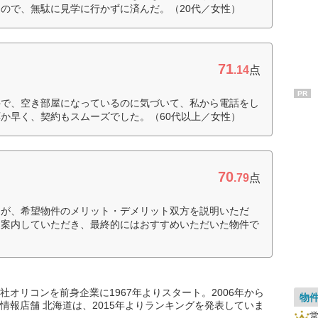
ので、無駄に見学に行かずに済んだ。（20代／女性）
71
.14
点
PR
件で、空き部屋になっているのに気づいて、私から電話をし
か早く、契約もスムーズでした。（60代以上／女性）
70
.79
点
たが、希望物件のメリット・デメリット双方を説明いただ
を案内していただき、最終的にはおすすめいただいた物件で
オリコンを前身企業に1967年よりスタート。2006年から
物
情報店舗 北海道は、2015年よりランキングを発表していま