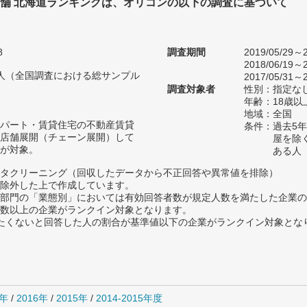
舗 北海道ランキングは、オリコンの以下の調査に基づいて
8
調査期間
2019/05/29～2
2018/06/19～2
61人（全国調査における総サンプル
2017/05/31～2
調査対象者
性別：指定な
年齢：18歳
地域：全国
パート・賃貸住宅の不動産賃貸
条件：過去5
店舗展開（チェーン展開）して
屋を除
が対象。
ある人
タクリーニング（回収したデータから不正回答や異常値を排除）
除外した上で作成しています。
部門の「業態別」においては有効回答者数が規定人数を満たした企業の
数以上の企業がランクイン対象となります。
薦めたくないと回答した人の割合が基準値以下の企業がランクイン対象とな
7年
/
2016年
/
2015年
/
2014-2015年度