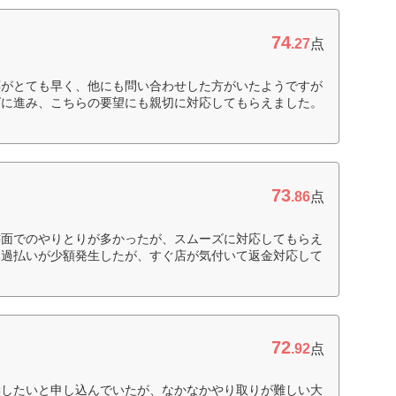
74
.27
点
応がとても早く、他にも問い合わせした方がいたようですが
ズに進み、こちらの要望にも親切に対応してもらえました。
73
.86
点
書面でのやりとりが多かったが、スムーズに対応してもらえ
み過払いが少額発生したが、すぐ店が気付いて返金対応して
72
.92
点
学したいと申し込んでいたが、なかなかやり取りが難しい大