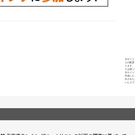
当サイト
らの配置
ります。
とは固く
当サイト
作成した
出された
いた上で