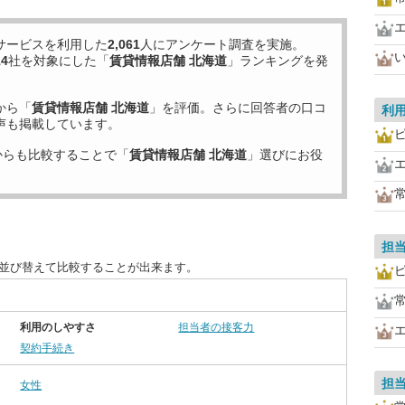
サービスを利用した
2,061
人にアンケート調査を実施。
14
社を対象にした「
賃貸情報店舗 北海道
」ランキングを発
から「
賃貸情報店舗 北海道
」を評価。さらに回答者の口コ
利
声も掲載しています。
からも比較することで「
賃貸情報店舗 北海道
」選びにお役
担
に並び替えて比較することが出来ます。
利用のしやすさ
担当者の接客力
契約手続き
担
女性