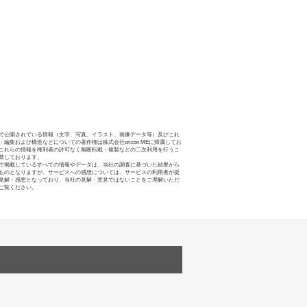
で公開されている情報（文字、写真、イラスト、画像データ等）及びこれ
・編集および構造などについての著作権は株式会社oricon MEに帰属してお
これらの情報を権利者の許可なく無断転載・複製などの二次利用を行うこ
禁じております。
で掲載しているすべての情報やデータは、当社の調査に基づいた結果から
ものとなりますが、サービスへの感想については、サービスの利用者が提
見解・感想となっており、当社の見解・意見ではないことをご理解いただ
ご覧ください。