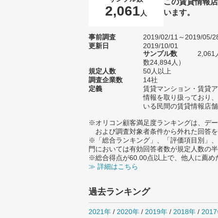
この賃貸情報店
2,061
います。
人
事前調査
2019/02/11～2019/05/2
更新日
2019/10/01
サンプル数
2,0
数24,894人）
規定人数
50人以上
調査企業数
14社
定義
賃貸マンション・賃貸ア
情報を取り扱っており、
いる民間の賃貸情報店舗
※オリコン顧客満足度ランキングは、デー
および調査対象者条件から外れた回答を
※「総合ランキング」、「評価項目別」、
門においては有効回答者数が規定人数の半
※総合得点が60.00点以上で、他人に
≫ 詳細はこちら
過去ランキング
2021年
/
2020年
/
2019年
/
2018年
/
201