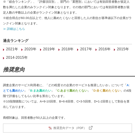
※「総合ランキング」、「評価項目別」、部門の「業態別」においては有効回答者数が規定人
数を満たした企業のみランクイン対象となります。その他の部門においては有効回答者数が規
定人数の半数以上の企業がランクイン対象となります。
※総合得点が60.00点以上で、他人に薦めたくないと回答した人の割合が基準値以下の企業がラ
ンクイン対象となります。
≫ 詳細はこちら
過去ランキング
2021年
2020年
2019年
2018年
2017年
2016年
2015年
2014-2015年
推奨意向
調査企業のサービス利用者に、「どの程度その企業のサービスを推奨したいか」について「
A:
とても薦めたい
」「
B:まあ薦めたい
」「
C:あまり薦めたくない
」「
D:全く薦めたくない
」の4段
階で評価をしてもらい比率を算出しています。
※10段階聴取については、A=9-10回答、B=6-8回答、C=3-5回答、D=1-2回答として割合を算
出しております。
商標対象は、回答者数が50人以上の企業です。
推奨意向データ（PDF）