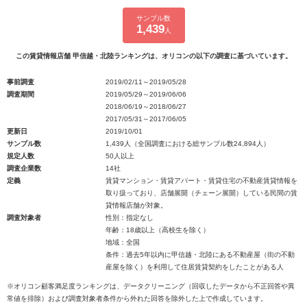
サンプル数
1,439
人
この賃貸情報店舗 甲信越・北陸ランキングは、オリコンの以下の調査に基づいています。
事前調査
2019/02/11～2019/05/28
調査期間
2019/05/29～2019/06/06
2018/06/19～2018/06/27
2017/05/31～2017/06/05
更新日
2019/10/01
サンプル数
1,439人（全国調査における総サンプル数24,894人）
規定人数
50人以上
調査企業数
14社
定義
賃貸マンション・賃貸アパート・賃貸住宅の不動産賃貸情報を
取り扱っており、店舗展開（チェーン展開）している民間の賃
貸情報店舗が対象。
調査対象者
性別：指定なし
年齢：18歳以上（高校生を除く）
地域：全国
条件：過去5年以内に甲信越・北陸にある不動産屋（街の不動
産屋を除く）を利用して住居賃貸契約をしたことがある人
※オリコン顧客満足度ランキングは、データクリーニング（回収したデータから不正回答や異
常値を排除）および調査対象者条件から外れた回答を除外した上で作成しています。