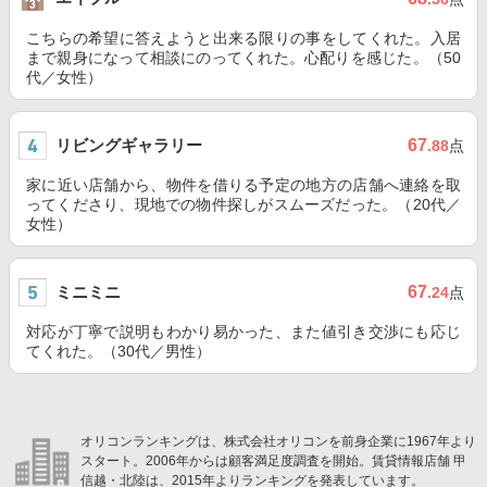
こちらの希望に答えようと出来る限りの事をしてくれた。入居
まで親身になって相談にのってくれた。心配りを感じた。（50
代／女性）
リビングギャラリー
67
.88
点
家に近い店舗から、物件を借りる予定の地方の店舗へ連絡を取
ってくださり、現地での物件探しがスムーズだった。（20代／
女性）
ミニミニ
67
.24
点
対応が丁寧で説明もわかり易かった、また値引き交渉にも応じ
てくれた。（30代／男性）
オリコンランキングは、株式会社オリコンを前身企業に1967年より
スタート。2006年からは顧客満足度調査を開始。賃貸情報店舗 甲
信越・北陸は、2015年よりランキングを発表しています。