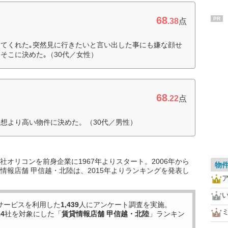
68
PR
.38
点
てくれた｡突然見に行きたいと言い出した事にも嫌な顔せ
そこに決めた｡（30代／女性）
68
.22
点
想より高い物件に決めた。（30代／男性）
オリコンを前身企業に1967年よりスタート。2006年から
物
情報店舗 甲信越・北陸は、2015年よりランキングを発表し
サービスを利用した
1,439
人にアンケート調査を実施。
14
社を対象にした「
賃貸情報店舗 甲信越・北陸
」ランキン