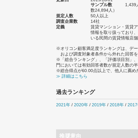
サンプル数
1,4
数24,894人）
規定人数
50人以上
調査企業数
14社
定義
賃貸マンション・賃貸ア
情報を取り扱っており、
いる民間の賃貸情報店舗
※オリコン顧客満足度ランキングは、デー
および調査対象者条件から外れた回答を
※「総合ランキング」、「評価項目別」、
門においては有効回答者数が規定人数の半
※総合得点が60.00点以上で、他人に
≫ 詳細はこちら
過去ランキング
2021年
/
2020年
/
2019年
/
2018年
/
201
推奨意向