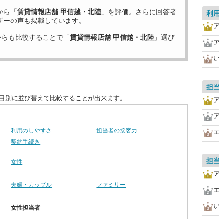
から「
賃貸情報店舗 甲信越・北陸
」を評価。さらに回答者
利
ザーの声も掲載しています。
からも比較することで「
賃貸情報店舗 甲信越・北陸
」選び
担
項目別に並び替えて比較することが出来ます。
利用のしやすさ
担当者の接客力
契約手続き
担
女性
夫婦・カップル
ファミリー
女性担当者