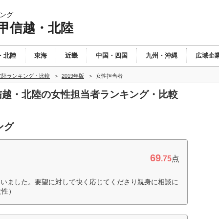
ング
 甲信越・北陸
・北陸
東海
近畿
中国・四国
九州・沖縄
広域企
北陸ランキング・比較
2019年版
女性担当者
甲信越・北陸の女性担当者ランキング・比較
ング
69
.75
点
さいました。要望に対して快く応じてくださり親身に相談に
女性）