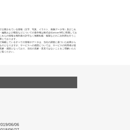
で公開されている情報（文字、写真、イラスト、画像データ等）及びこれ
・編集および構造などについての著作権は株式会社oricon MEに帰属してお
これらの情報を権利者の許可なく無断転載・複製などの二次利用を行うこ
禁じております。
で掲載しているすべての情報やデータは、当社の調査に基づいた結果から
ものとなりますが、サービスへの感想については、サービスの利用者が提
見解・感想となっており、当社の見解・意見ではないことをご理解いただ
ご覧ください。
019/06/06
018/06/27