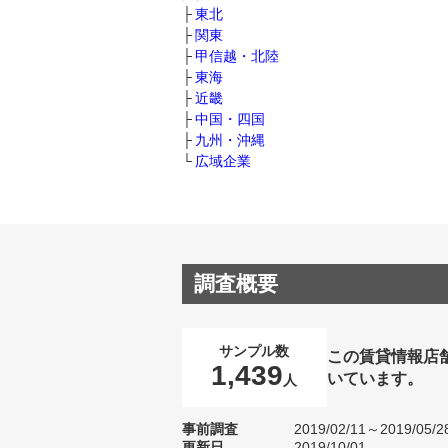
東北
関東
甲信越・北陸
東海
近畿
中国・四国
九州・沖縄
広域企業
調査概要
サンプル数
この賃貸情報店
1,439
いています。
人
事前調査
2019/02/11～2019/05/2
更新日
2019/10/01