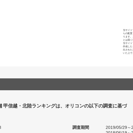
当サイト
らの配置
ります。
とは固く
当サイト
作成した
出された
いた上で
舗 甲信越・北陸ランキングは、オリコンの以下の調査に基づ
8
調査期間
2019/05/29～2
2018/06/19～2