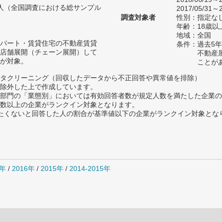
39人（全国調査における総サンプル
2017/05/31～2
調査対象者
性別：指定な
年齢：18歳
地域：全国
パート・賃貸住宅の不動産賃貸
条件：過去5
店舗展開（チェーン展開）して
不動産
が対象。
ことが
タクリーニング（回収したデータから不正回答や異常値を排除）
除外した上で作成しています。
部門の「業態別」においては有効回答者数が規定人数を満たした企業の
数以上の企業がランクイン対象となります。
薦めたくないと回答した人の割合が基準値以下の企業がランクイン対象とな
7年
/
2016年
/
2015年
/
2014-2015年