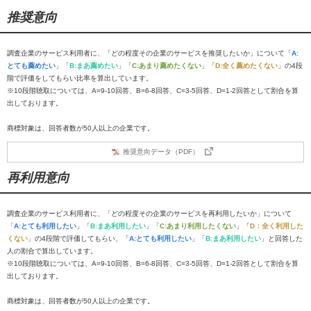
推奨意向
調査企業のサービス利用者に、「どの程度その企業のサービスを推奨したいか」について「
A:
とても薦めたい
」「
B:まあ薦めたい
」「
C:あまり薦めたくない
」「
D:全く薦めたくない
」の4段
階で評価をしてもらい比率を算出しています。
※10段階聴取については、A=9-10回答、B=6-8回答、C=3-5回答、D=1-2回答として割合を算
出しております。
商標対象は、回答者数が50人以上の企業です。
推奨意向データ（PDF）
再利用意向
調査企業のサービス利用者に、「どの程度その企業のサービスを再利用したいか」について
「
A:とても利用したい
」「
B:まあ利用したい
」「
C:あまり利用したくない
」「
D：全く利用した
くない
」の4段階で評価してもらい、「
A:とても利用したい
」「
B:まあ利用したい
」と回答した
人の割合で算出しています。
※10段階聴取については、A=9-10回答、B=6-8回答、C=3-5回答、D=1-2回答として割合を算
出しております。
商標対象は、回答者数が50人以上の企業です。