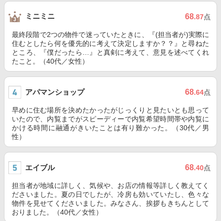
ミニミニ
68
.87
点
最終段階で2つの物件で迷っていたときに、『(担当者が)実際に
住むとしたら何を優先的に考えて決定しますか？？』と尋ねた
ところ、『僕だったら…』と真剣に考えて、意見を述べてくれ
たこと。（40代／女性）
アパマンショップ
68
.64
点
早めに住む場所を決めたかったがじっくりと見たいとも思って
いたので、内覧までがスピーディーで内覧希望時間帯や内覧に
かける時間に融通がきいたことは有り難かった。（30代／男
性）
エイブル
68
.40
点
担当者が地域に詳しく、気候や、お店の情報等詳しく教えてく
ださいました。夏の日でしたが、冷房も効いていたし、色々な
物件を見せてくださいました。みなさん、挨拶もきちんとして
おりました。（40代／女性）