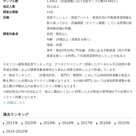
サンプル数
1,439人（全国調査における総サンプル数24,894人）
規定人数
50人以上
調査企業数
14社
定義
賃貸マンション・賃貸アパート・賃貸住宅の不動産賃貸情報を
取り扱っており、店舗展開（チェーン展開）している民間の賃
貸情報店舗が対象。
調査対象者
性別：指定なし
年齢：18歳以上（高校生を除く）
地域：全国
条件：過去5年以内に甲信越・北陸にある不動産屋（街の不動
産屋を除く）を利用して住居賃貸契約をしたことがある人
※オリコン顧客満足度ランキングは、データクリーニング（回収したデータから不正回答や異
常値を排除）および調査対象者条件から外れた回答を除外した上で作成しています。
※「総合ランキング」、「評価項目別」、部門の「業態別」においては有効回答者数が規定人
数を満たした企業のみランクイン対象となります。その他の部門においては有効回答者数が規
定人数の半数以上の企業がランクイン対象となります。
※総合得点が60.00点以上で、他人に薦めたくないと回答した人の割合が基準値以下の企業がラ
ンクイン対象となります。
≫ 詳細はこちら
過去ランキング
2021年
2020年
2019年
2018年
2017年
2016年
2015年
2014-2015年