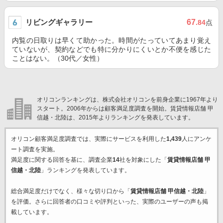
リビングギャラリー
67
.84
点
内覧の日取りは早くて助かった。時間がたっていてあまり覚え
ていないが、契約などでも特に分かりにくいとか不便を感じた
ことはない。（30代／女性）
オリコンランキングは、株式会社オリコンを前身企業に1967年より
スタート。2006年からは顧客満足度調査を開始。賃貸情報店舗 甲
信越・北陸は、2015年よりランキングを発表しています。
オリコン顧客満足度調査では、実際にサービスを利用した
1,439
人にアンケ
ート調査を実施。
満足度に関する回答を基に、調査企業
14
社を対象にした「
賃貸情報店舗 甲
信越・北陸
」ランキングを発表しています。
総合満足度だけでなく、様々な切り口から「
賃貸情報店舗 甲信越・北陸
」
を評価。さらに回答者の口コミや評判といった、実際のユーザーの声も掲
載しています。