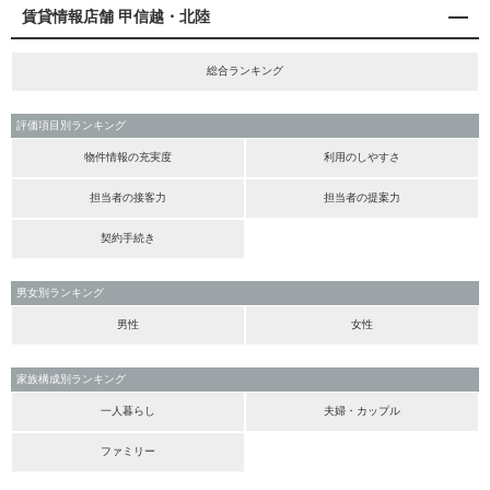
賃貸情報店舗 甲信越・北陸
総合ランキング
評価項目別ランキング
物件情報の充実度
利用のしやすさ
担当者の接客力
担当者の提案力
契約手続き
男女別ランキング
男性
女性
家族構成別ランキング
一人暮らし
夫婦・カップル
ファミリー