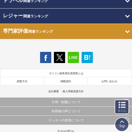
トラベル
関連ランキング
レジャー
関連ランキング
専門家評価
関連ランキング
オリコン顧客満足度調査とは
調査方法
掲載規約
お問い合わせ
会社概要
個人情報保護方針
引用・転載について
もくじ
利用者の声について
当サイトで公開されている情報（文字、写真、イラスト、画像データ等）及びこれらの配置・
編集および構造などについての著作権は株式会社oricon MEに帰属しております。
クッキーの使用について
当サイトに掲載している内容はすべてサービスの利用者が提出された見解・感想です。
これらの情報を権利者の許可なく無断転載・複製などの二次利用を行うことは固く禁じており
Top
弊社が内容について正確性を含め一切保証するものではありません。
ます。
このサイトでは Cookie を使用して、ユーザーに合わせたコンテンツや広告の表示、ソーシャル
© oricon ME inc.
弊社の見解・ 意見ではないことをご理解いただいた上でご覧ください。