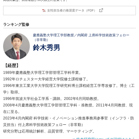
女性担当者の推奨度データ（PDF）
ランキング監修
慶應義塾大学理工学部教授／内閣府 上席科学技術政策フェロー
（非常勤）
鈴木秀男
【経歴】
1989年慶應義塾大学理工学部管理工学科卒業。
1992年ロチェスター大学経営大学院修士課程修了。
1996年東京工業大学大学院理工学研究科博士課程経営工学専攻修了。博士（工
学）取得。
1996年筑波大学社会工学系・講師。2002年6月同助教授。
2008年4月慶應義塾大学理工学部管理工学科・准教授。2011年4月同教授、現
在に至る。
2023年4月内閣府 科学技術・イノベーション推進事務局参事官（インフラ・防
災担当）付上席科学技術政策フェロー（非常勤）
研究分野は応用統計解析、品質管理、マーケティング。