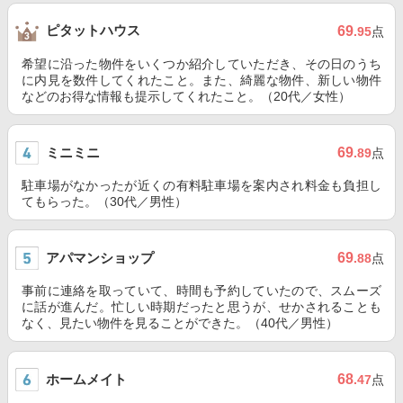
ピタットハウス
69
.95
点
希望に沿った物件をいくつか紹介していただき、その日のうち
に内見を数件してくれたこと。また、綺麗な物件、新しい物件
などのお得な情報も提示してくれたこと。（20代／女性）
ミニミニ
69
.89
点
駐車場がなかったが近くの有料駐車場を案内され料金も負担し
てもらった。（30代／男性）
アパマンショップ
69
.88
点
事前に連絡を取っていて、時間も予約していたので、スムーズ
に話が進んだ。忙しい時期だったと思うが、せかされることも
なく、見たい物件を見ることができた。（40代／男性）
ホームメイト
68
.47
点