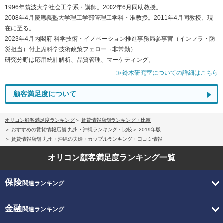
1996年筑波大学社会工学系・講師。2002年6月同助教授。
2008年4月慶應義塾大学理工学部管理工学科・准教授。2011年4月同教授、現
在に至る。
2023年4月内閣府 科学技術・イノベーション推進事務局参事官（インフラ・防
災担当）付上席科学技術政策フェロー（非常勤）
研究分野は応用統計解析、品質管理、マーケティング。
≫鈴木研究室についての詳細はこちら
顧客満足度について
オリコン顧客満足度ランキング
賃貸情報店舗ランキング・比較
おすすめの賃貸情報店舗 九州・沖縄ランキング・比較
2019年版
賃貸情報店舗 九州・沖縄の夫婦・カップルランキング・口コミ情報
オリコン顧客満足度
ランキング一覧
保険
関連ランキング
金融
関連ランキング