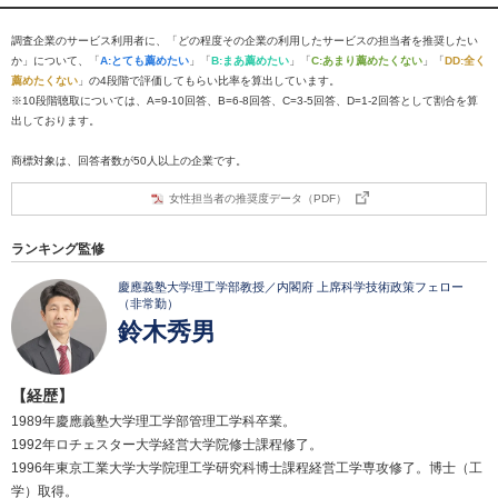
調査企業のサービス利用者に、「どの程度その企業の利用したサービスの担当者を推奨したい
か」について、「
A:とても薦めたい
」「
B:まあ薦めたい
」「
C:あまり薦めたくない
」「
DD:全く
薦めたくない
」の4段階で評価してもらい比率を算出しています。
※10段階聴取については、A=9-10回答、B=6-8回答、C=3-5回答、D=1-2回答として割合を算
出しております。
商標対象は、回答者数が50人以上の企業です。
女性担当者の推奨度データ（PDF）
ランキング監修
慶應義塾大学理工学部教授／内閣府 上席科学技術政策フェロー
（非常勤）
鈴木秀男
【経歴】
1989年慶應義塾大学理工学部管理工学科卒業。
1992年ロチェスター大学経営大学院修士課程修了。
1996年東京工業大学大学院理工学研究科博士課程経営工学専攻修了。博士（工
学）取得。