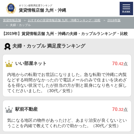
オリコン顧客満足度ランキング
賃貸情報店舗 九州・沖縄
賃貸情報店舗
おすすめの賃貸情報店舗 九州・沖縄ランキング・比較
2019年版
夫婦・カップル
【2019年】賃貸情報店舗 九州・沖縄の夫婦・カップルランキング・比較
夫婦・カップル 満足度ランキング
いい部屋ネット
70
.42
点
内地からの転勤でお世話になりました。急な転勤で沖縄に内覧
などする時間がなかったので電話メールのみで住まいを決めざ
るを得ない状況でしたが担当の方が割と親身になり色々と探し
てくださいました。（30代／女性）
駅前不動産
70
.32
点
気になる地区の物件があったけど、あまり治安が良くないとい
うことを内緒で教えてくれたので助かった。（30代／女性）