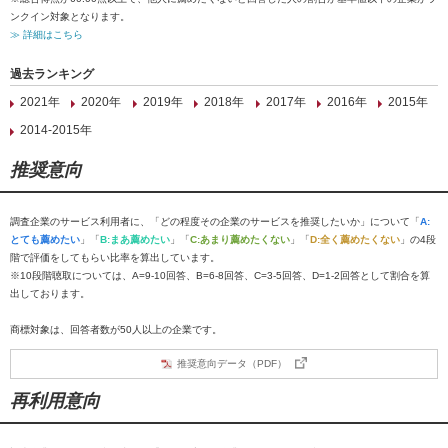
ンクイン対象となります。
≫ 詳細はこちら
過去ランキング
2021年
2020年
2019年
2018年
2017年
2016年
2015年
2014-2015年
推奨意向
調査企業のサービス利用者に、「どの程度その企業のサービスを推奨したいか」について「
A:
とても薦めたい
」「
B:まあ薦めたい
」「
C:あまり薦めたくない
」「
D:全く薦めたくない
」の4段
階で評価をしてもらい比率を算出しています。
※10段階聴取については、A=9-10回答、B=6-8回答、C=3-5回答、D=1-2回答として割合を算
出しております。
商標対象は、回答者数が50人以上の企業です。
推奨意向データ（PDF）
再利用意向