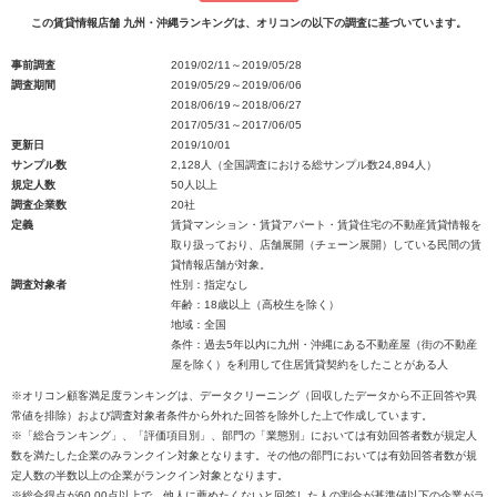
この賃貸情報店舗 九州・沖縄ランキングは、オリコンの以下の調査に基づいています。
事前調査
2019/02/11～2019/05/28
調査期間
2019/05/29～2019/06/06
2018/06/19～2018/06/27
2017/05/31～2017/06/05
更新日
2019/10/01
サンプル数
2,128人（全国調査における総サンプル数24,894人）
規定人数
50人以上
調査企業数
20社
定義
賃貸マンション・賃貸アパート・賃貸住宅の不動産賃貸情報を
取り扱っており、店舗展開（チェーン展開）している民間の賃
貸情報店舗が対象。
調査対象者
性別：指定なし
年齢：18歳以上（高校生を除く）
地域：全国
条件：過去5年以内に九州・沖縄にある不動産屋（街の不動産
屋を除く）を利用して住居賃貸契約をしたことがある人
※オリコン顧客満足度ランキングは、データクリーニング（回収したデータから不正回答や異
常値を排除）および調査対象者条件から外れた回答を除外した上で作成しています。
※「総合ランキング」、「評価項目別」、部門の「業態別」においては有効回答者数が規定人
数を満たした企業のみランクイン対象となります。その他の部門においては有効回答者数が規
定人数の半数以上の企業がランクイン対象となります。
※総合得点が60.00点以上で、他人に薦めたくないと回答した人の割合が基準値以下の企業がラ