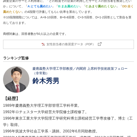
調査企業のサービス利用者に、「どの程度その企業の利用したサービスの担当者を推奨したい
か」について、「
A:とても薦めたい
」「
B:まあ薦めたい
」「
C:あまり薦めたくない
」「
DD:全く
薦めたくない
」の4段階で評価してもらい比率を算出しています。
※10段階聴取については、A=9-10回答、B=6-8回答、C=3-5回答、D=1-2回答として割合を算
出しております。
商標対象は、回答者数が50人以上の企業です。
女性担当者の推奨度データ（PDF）
ランキング監修
慶應義塾大学理工学部教授／内閣府 上席科学技術政策フェロー
（非常勤）
鈴木秀男
【経歴】
1989年慶應義塾大学理工学部管理工学科卒業。
1992年ロチェスター大学経営大学院修士課程修了。
1996年東京工業大学大学院理工学研究科博士課程経営工学専攻修了。博士（工
学）取得。
1996年筑波大学社会工学系・講師。2002年6月同助教授。