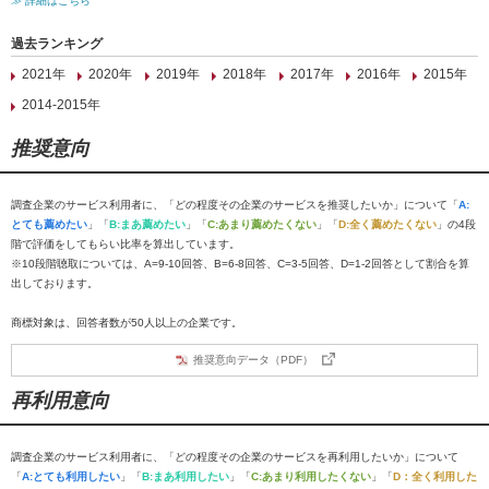
≫ 詳細はこちら
過去ランキング
2021年
2020年
2019年
2018年
2017年
2016年
2015年
2014-2015年
推奨意向
調査企業のサービス利用者に、「どの程度その企業のサービスを推奨したいか」について「
A:
とても薦めたい
」「
B:まあ薦めたい
」「
C:あまり薦めたくない
」「
D:全く薦めたくない
」の4段
階で評価をしてもらい比率を算出しています。
※10段階聴取については、A=9-10回答、B=6-8回答、C=3-5回答、D=1-2回答として割合を算
出しております。
商標対象は、回答者数が50人以上の企業です。
推奨意向データ（PDF）
再利用意向
調査企業のサービス利用者に、「どの程度その企業のサービスを再利用したいか」について
「
A:とても利用したい
」「
B:まあ利用したい
」「
C:あまり利用したくない
」「
D：全く利用した