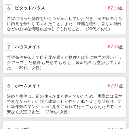
ピタットハウス
67
.90
点
希望に沿った物件をいくつか紹介していただき、その日のうち
に内見を数件してくれたこと。また、綺麗な物件、新しい物件
などのお得な情報も提示してくれたこと。（20代／女性）
ハウスメイト
67
.78
点
希望条件を伝えて自分達が選んだ物件とは別に担当の方がピッ
クアップした物件も見せてもらえ、敷金礼金も交渉してくれ
た。（30代／女性）
ホームメイト
67
.51
点
決めた物件は、前の住人がまだ住んでいたため、実際には見学
できなかったが、同じ建築会社が作った似たような間取り、近
い築年数のマンションに見学に連れて行ってもらえたので、不
安なく決定できた。（20代／女性）