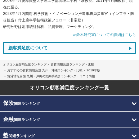
2008年4月慶應義塾大学理工学部管理工学科・准教授。2011年4月同教授、現
在に至る。
2023年4月内閣府 科学技術・イノベーション推進事務局参事官（インフラ・防
災担当）付上席科学技術政策フェロー（非常勤）
研究分野は応用統計解析、品質管理、マーケティング。
≫鈴木研究室についての詳細はこちら
顧客満足度について
オリコン顧客満足度ランキング
賃貸情報店舗ランキング・比較
おすすめの賃貸情報店舗 九州・沖縄ランキング・比較
2019年版
賃貸情報店舗 九州・沖縄の契約手続きランキング・口コミ情報
オリコン顧客満足度
ランキング一覧
保険
関連ランキング
金融
関連ランキング
塾
関連ランキング