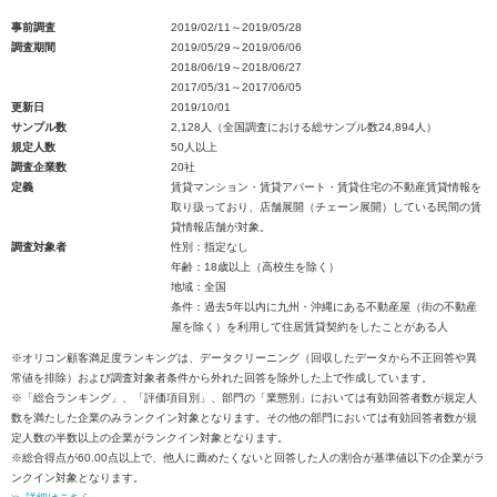
事前調査
2019/02/11～2019/05/28
調査期間
2019/05/29～2019/06/06
2018/06/19～2018/06/27
2017/05/31～2017/06/05
更新日
2019/10/01
サンプル数
2,128人（全国調査における総サンプル数24,894人）
規定人数
50人以上
調査企業数
20社
定義
賃貸マンション・賃貸アパート・賃貸住宅の不動産賃貸情報を
取り扱っており、店舗展開（チェーン展開）している民間の賃
貸情報店舗が対象。
調査対象者
性別：指定なし
年齢：18歳以上（高校生を除く）
地域：全国
条件：過去5年以内に九州・沖縄にある不動産屋（街の不動産
屋を除く）を利用して住居賃貸契約をしたことがある人
※オリコン顧客満足度ランキングは、データクリーニング（回収したデータから不正回答や異
常値を排除）および調査対象者条件から外れた回答を除外した上で作成しています。
※「総合ランキング」、「評価項目別」、部門の「業態別」においては有効回答者数が規定人
数を満たした企業のみランクイン対象となります。その他の部門においては有効回答者数が規
定人数の半数以上の企業がランクイン対象となります。
※総合得点が60.00点以上で、他人に薦めたくないと回答した人の割合が基準値以下の企業がラ
ンクイン対象となります。