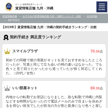
オリコン顧客満足度ランキング
賃貸情報店舗 九州・沖縄
賃貸情報店舗
おすすめの賃貸情報店舗 九州・沖縄ランキング・比較
2019年版
契約手続き
【2019年】賃貸情報店舗 九州・沖縄の契約手続きランキング・比較
契約手続き 満足度ランキング
スマイルプラザ
70
.09
点
初めての同棲で彼の母親がネットを見ておすすめをしたところ
だったが、写真と同じで立ち会いの時の違いはなかった。でも
色々と見て回りたかったから巡っていたが快く対応してくれ
た。（20代／女性）
いい部屋ネット
69
.39
点
内地からの転勤でお世話になりました。急な転勤で沖縄に内覧
などする時間がなかったので電話メールのみで住まいを決めざ
るを得ない状況でしたが担当の方が割と親身になり色々と探し