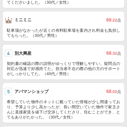
てくださいました。（30代／女性）
ミニミニ
69
.22
点
駐車場がなかったが近くの有料駐車場を案内され料金も負担し
てもらった。（30代／男性）
別大興産
68
.32
点
契約書の確認の際の説明がゆっくりで理解しやすい。疑問点の
対応が迅速で好感持てた。担当者不在の際の他の方のサポート
がしっかりしてた。（40代／男性）
アパマンショップ
68
.02
点
希望していた物件のネットに載っていた情報が少し間違ってお
り、予算より少し高かったが、長い間空いていた物件で家主さ
んに直接家賃を値下げ交渉してくださり、住むことができ、と
てもありがたかった。（30代／女性）