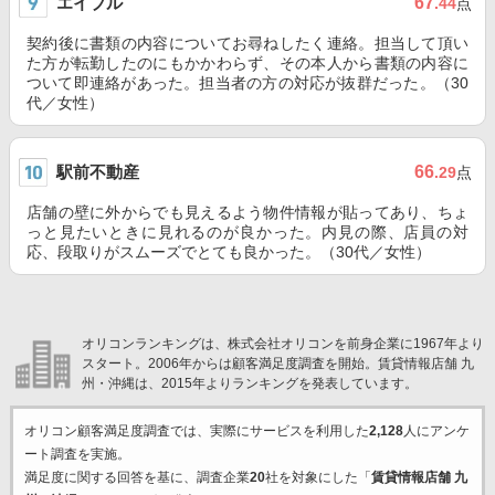
エイブル
67
.44
点
契約後に書類の内容についてお尋ねしたく連絡。担当して頂い
た方が転勤したのにもかかわらず、その本人から書類の内容に
ついて即連絡があった。担当者の方の対応が抜群だった。（30
代／女性）
駅前不動産
66
.29
点
店舗の壁に外からでも見えるよう物件情報が貼ってあり、ちょ
っと見たいときに見れるのが良かった。内見の際、店員の対
応、段取りがスムーズでとても良かった。（30代／女性）
オリコンランキングは、株式会社オリコンを前身企業に1967年より
スタート。2006年からは顧客満足度調査を開始。賃貸情報店舗 九
州・沖縄は、2015年よりランキングを発表しています。
オリコン顧客満足度調査では、実際にサービスを利用した
2,128
人にアンケ
ート調査を実施。
満足度に関する回答を基に、調査企業
20
社を対象にした「
賃貸情報店舗 九