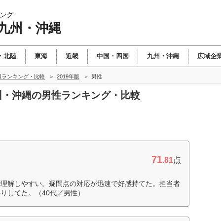
ング
 九州・沖縄
・北陸
東海
近畿
中国・四国
九州・沖縄
広域企
縄ランキング・比較
2019年版
男性
九州・沖縄の男性ランキング・比較
71
.81
点
で理解しやすい。疑問点の対応が迅速で好感持てた。担当者
りしてた。（40代／男性）