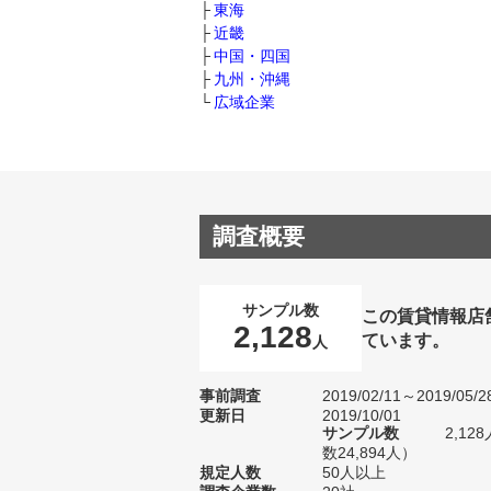
東海
近畿
中国・四国
九州・沖縄
広域企業
調査概要
サンプル数
この賃貸情報店
2,128
ています。
人
事前調査
2019/02/11～2019/05/2
更新日
2019/10/01
サンプル数
2,1
数24,894人）
規定人数
50人以上