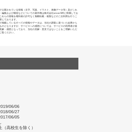
で公開されている情報（文字、写真、イラスト、画像データ等）及びこれ
・編集および構造などについての著作権は株式会社oricon MEに帰属してお
これらの情報を権利者の許可なく無断転載・複製などの二次利用を行うこ
禁じております。
で掲載しているすべての情報やデータは、当社の調査に基づいた結果から
ものとなりますが、サービスへの感想については、サービスの利用者が提
見解・感想となっており、当社の見解・意見ではないことをご理解いただ
ご覧ください。
019/06/06
018/06/27
017/06/05
し
以上（高校生を除く）