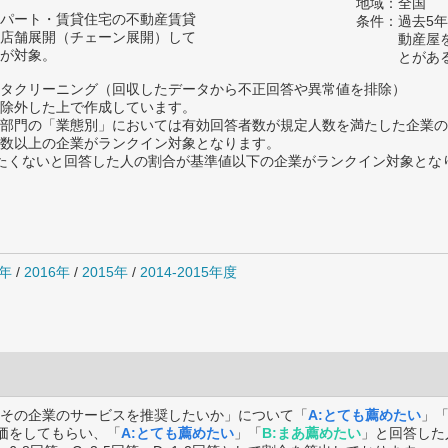
地域：全国
パート・賃貸住宅の不動産賃貸
条件：過去5
店舗展開（チェーン展開）して
動産屋
が対象。
とがあ
タクリーニング（回収したデータから不正回答や異常値を排除）
除外した上で作成しています。
部門の「業態別」においては有効回答者数が規定人数を満たした企業の
数以上の企業がランクイン対象となります。
薦めたくないと回答した人の割合が基準値以下の企業がランクイン対象とな
7年
/
2016年
/
2015年
/
2014-2015年度
その企業のサービスを推奨したいか」について「
A:とても薦めたい
」
価をしてもらい、「
A:とても薦めたい
」「
B:まあ薦めたい
」と回答した