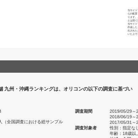
当サイト
らの配置
ります。
とは固く
当サイト
作成した
出された
いた上で
舗 九州・沖縄ランキングは、オリコンの以下の調査に基づい
8
調査期間
2019/05/29～2
2018/06/19～2
28人（全国調査における総サンプル
2017/05/31～2
調査対象者
性別：指定な
年齢：18歳