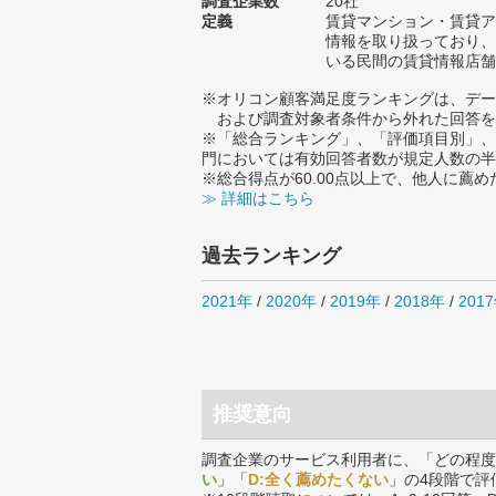
調査企業数
20社
定義
賃貸マンション・賃貸ア
情報を取り扱っており、
いる民間の賃貸情報店舗
※オリコン顧客満足度ランキングは、デー
および調査対象者条件から外れた回答を
※「総合ランキング」、「評価項目別」、
門においては有効回答者数が規定人数の半
※総合得点が60.00点以上で、他人に
≫ 詳細はこちら
過去ランキング
2021年
/
2020年
/
2019年
/
2018年
/
201
推奨意向
調査企業のサービス利用者に、「どの程度
い
」「
D:全く薦めたくない
」の4段階で評