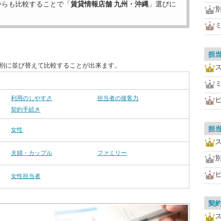
からも比較することで「
賃貸情報店舗 九州・沖縄
」選びに
担
目別に並び替えて比較することが出来ます。
利用のしやすさ
担当者の接客力
契約手続き
担
女性
夫婦・カップル
ファミリー
女性担当者
契