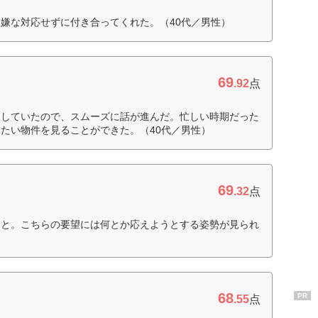
嫌な対応せずに付き合ってくれた。（40代／男性）
69
.92
点
約していたので、スムーズに話が進んだ。忙しい時期だった
たい物件を見ることができた。（40代／男性）
69
.32
点
こと。こちらの要望には何とか応えようとする姿勢が見られ
68
PR
.55
点