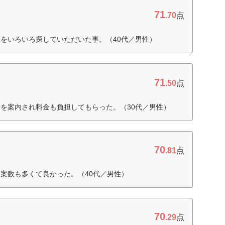
71
.70
点
をいろいろ探していただいた事。（40代／男性）
71
.50
点
を案内され料金も負担してもらった。（30代／男性）
70
.81
点
案数も多くて良かった。（40代／男性）
70
.29
点